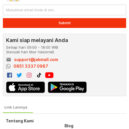
Submit
Kami siap melayani Anda
Setiap hari 09:00 - 18:00 WIB
(kecuali hari libur nasional)
email
support@jakmall.com
0851 3337 0987
Tentang Kami
Blog