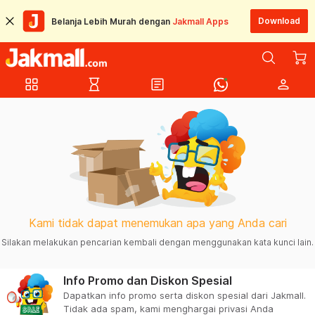
Download
Belanja Lebih Murah dengan
Jakmall Apps
grid_view
hourglass_empty
article
person
Kami tidak dapat menemukan apa yang Anda cari
Silakan melakukan pencarian kembali dengan menggunakan kata kunci lain.
Info Promo dan Diskon Spesial
Dapatkan info promo serta diskon spesial dari Jakmall.
Tidak ada spam, kami menghargai privasi Anda