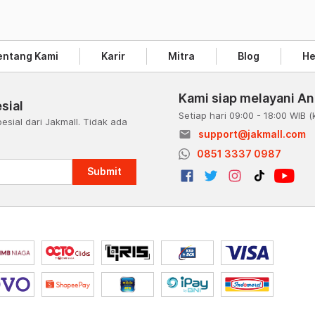
entang Kami
Karir
Mitra
Blog
He
Kami siap melayani A
sial
Setiap hari 09:00 - 18:00 WIB
(
esial dari Jakmall. Tidak ada
email
support@jakmall.com
a
0851 3337 0987
Submit