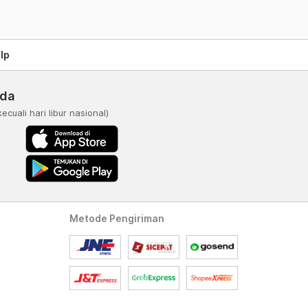
lp
nda
kecuali hari libur nasional)
Metode Pengiriman