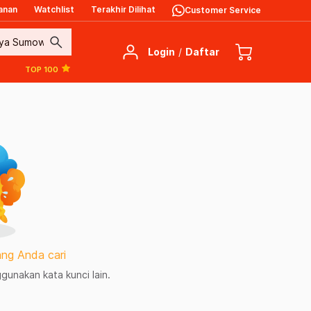
anan
Watchlist
Terakhir Dilihat
Customer Service
search
Login
/
Daftar
TOP 100
ng Anda cari
unakan kata kunci lain.