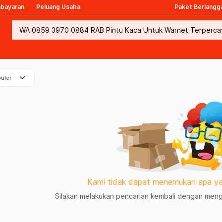
mbayaran
Peluang Usaha
Paket Berlangg
keyboard_arrow_down
uler
Kami tidak dapat menemukan apa ya
Silakan melakukan pencarian kembali dengan mengg