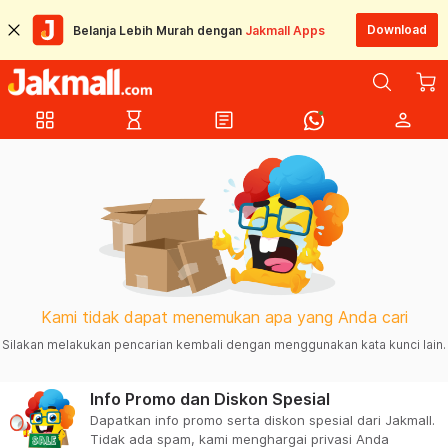
Download
Belanja Lebih Murah dengan
Jakmall Apps
grid_view
hourglass_empty
article
person
Kami tidak dapat menemukan apa yang Anda cari
Silakan melakukan pencarian kembali dengan menggunakan kata kunci lain.
Info Promo dan Diskon Spesial
Dapatkan info promo serta diskon spesial dari Jakmall.
Tidak ada spam, kami menghargai privasi Anda