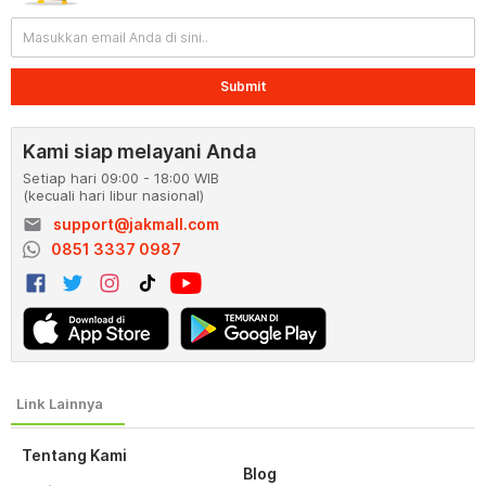
Submit
Kami siap melayani Anda
Setiap hari 09:00 - 18:00 WIB
(kecuali hari libur nasional)
email
support@jakmall.com
0851 3337 0987
Tentang Kami
Blog