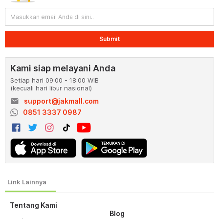
Submit
Kami siap melayani Anda
Setiap hari 09:00 - 18:00 WIB
(kecuali hari libur nasional)
email
support@jakmall.com
0851 3337 0987
Tentang Kami
Blog