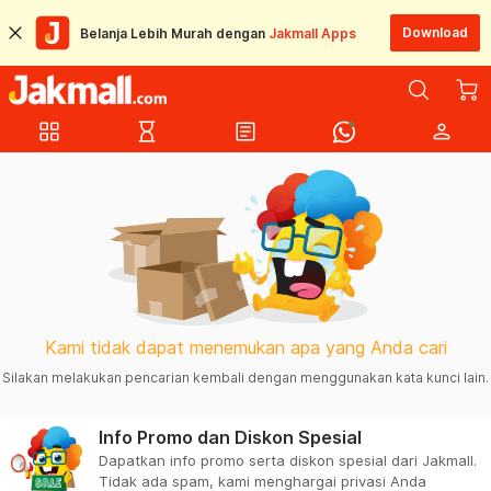
Download
Belanja Lebih Murah dengan
Jakmall Apps
grid_view
hourglass_empty
article
person
Kami tidak dapat menemukan apa yang Anda cari
Silakan melakukan pencarian kembali dengan menggunakan kata kunci lain.
Info Promo dan Diskon Spesial
Dapatkan info promo serta diskon spesial dari Jakmall.
Tidak ada spam, kami menghargai privasi Anda