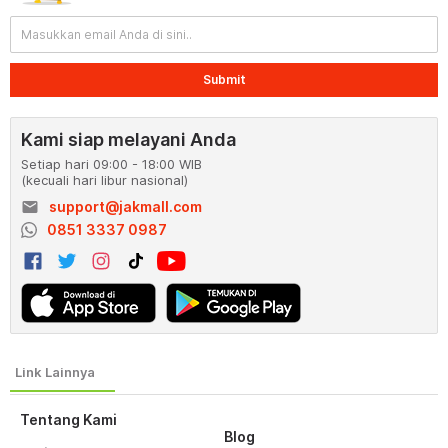
Submit
Kami siap melayani Anda
Setiap hari 09:00 - 18:00 WIB
(kecuali hari libur nasional)
email
support@jakmall.com
0851 3337 0987
Tentang Kami
Blog