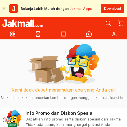
Download
Belanja Lebih Murah dengan
Jakmall Apps
grid_view
hourglass_empty
article
person
Kami tidak dapat menemukan apa yang Anda cari
Silakan melakukan pencarian kembali dengan menggunakan kata kunci lain.
Info Promo dan Diskon Spesial
Dapatkan info promo serta diskon spesial dari Jakmall.
Tidak ada spam, kami menghargai privasi Anda