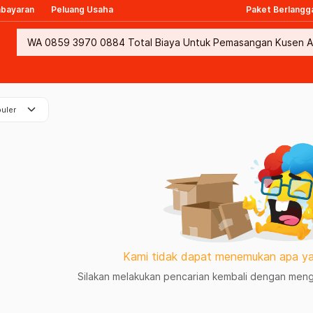
mbayaran
Peluang Usaha
Paket Berlangg
keyboard_arrow_down
uler
Kami tidak dapat menemukan apa ya
Silakan melakukan pencarian kembali dengan mengg