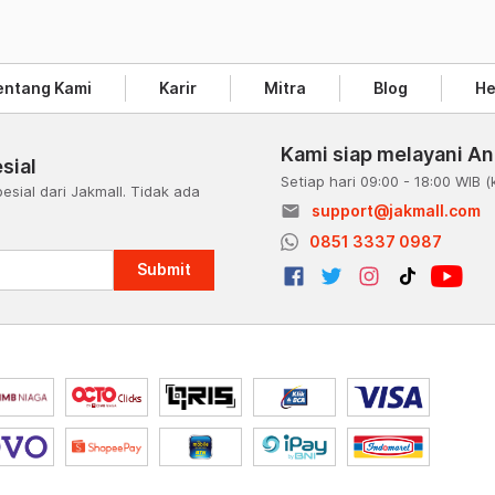
entang Kami
Karir
Mitra
Blog
He
Kami siap melayani A
sial
Setiap hari 09:00 - 18:00 WIB
(
esial dari Jakmall. Tidak ada
email
support@jakmall.com
a
0851 3337 0987
Submit