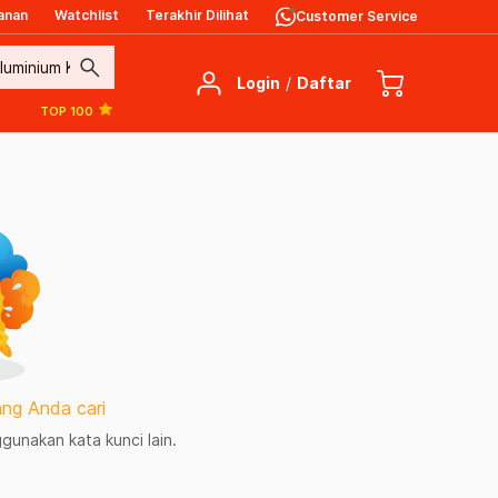
anan
Watchlist
Terakhir Dilihat
Customer Service
search
Login
/
Daftar
TOP 100
ng Anda cari
unakan kata kunci lain.