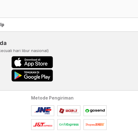
lp
nda
kecuali hari libur nasional)
Metode Pengiriman