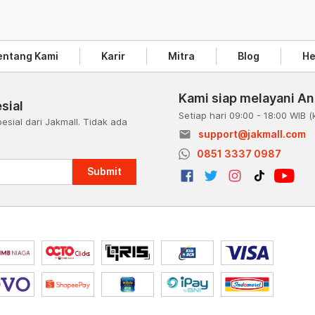
entang Kami
Karir
Mitra
Blog
He
Kami siap melayani A
sial
Setiap hari 09:00 - 18:00 WIB
(
esial dari Jakmall. Tidak ada
email
support@jakmall.com
a
0851 3337 0987
Submit