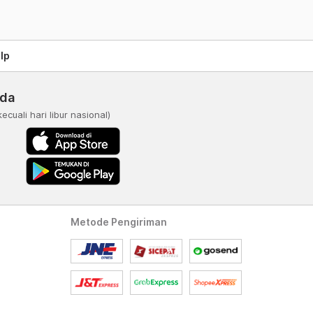
lp
nda
kecuali hari libur nasional)
Metode Pengiriman