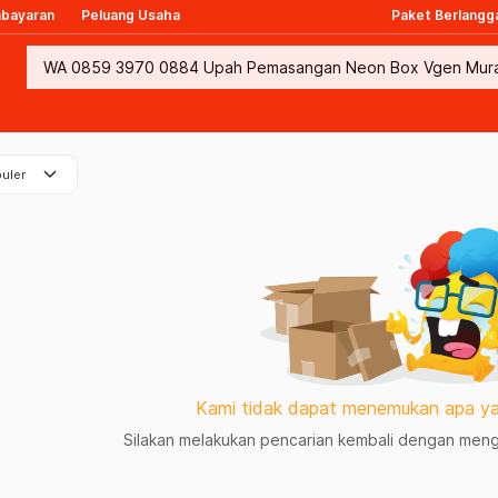
mbayaran
Peluang Usaha
Paket Berlangg
keyboard_arrow_down
uler
Kami tidak dapat menemukan apa ya
Silakan melakukan pencarian kembali dengan mengg