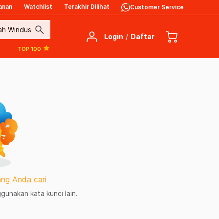
anan
Watchlist
Terakhir Dilihat
Customer Service
search
Login
/
Daftar
TOP 100
ng Anda cari
unakan kata kunci lain.