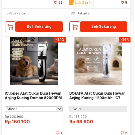
28
Stok Sisa 4
5
DKI Jakarta
DKI Jakarta
Beli Sekarang
Beli Sekarang
-34%
-36%
iClipper Alat Cukur Bulu Hewan
BOJAFA Alat Cukur Bulu Hewan
Anjing Kucing Domba 8200RPM
Anjing Kucing 1200mAh - C7
600mAh - 938
Gold
Rp
226.900
Rp
153.900
Rp
150.100
Rp
99.900
4
2