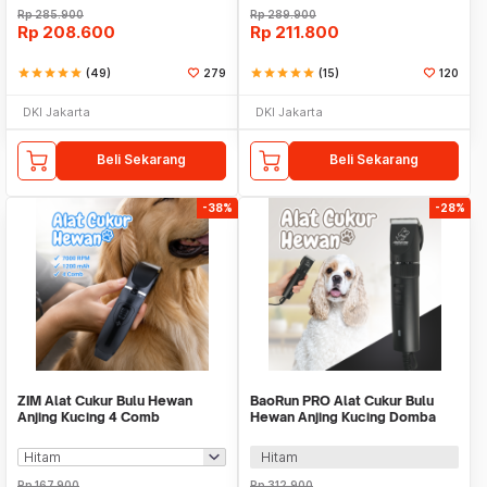
Rp
285.900
Rp
289.900
Rp
208.600
Rp
211.800
star
star
star
star
star
(49)
279
star
star
star
star
star
(15)
120
DKI Jakarta
DKI Jakarta
Beli Sekarang
Beli Sekarang
-38%
-28%
ZIM Alat Cukur Bulu Hewan
BaoRun PRO Alat Cukur Bulu
Anjing Kucing 4 Comb
Hewan Anjing Kucing Domba
1200mAh 3.7V - K5
Wired 8200RPM 20W - S1
Hitam
Rp
167.900
Rp
312.900