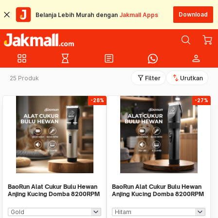
Download
Belanja Lebih Murah dengan
Jakmall Apps
grid_view
hourglass_empty
article
person
filter_alt
swap_vert
25 Produk
Filter
Urutkan
-28%
-27%
BaoRun Alat Cukur Bulu Hewan
BaoRun Alat Cukur Bulu Hewan
Anjing Kucing Domba 8200RPM
Anjing Kucing Domba 8200RPM
2000mAh 240V - P6
2000mAh 3.7V - P7