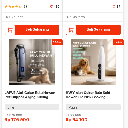
star
star
star
star
star_half
(6)
159
57
DKI Jakarta
DKI Jakarta
Beli Sekarang
Beli Sekarang
-35%
-36%
LAFVE Alat Cukur Bulu Hewan
HWY Alat Cukur Bulu Kaki
Pet Clipper Anjing Kucing
Hewan Elektrik Shaving
6500RPM 1500mAh - D86
Trimmer Pet 500mAh - H-410
Biru
Putih
Rp
270.900
Rp
99.900
Rp
176.900
Rp
64.100