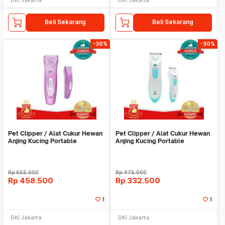
Beli Sekarang
Beli Sekarang
-30%
-30%
Pet Clipper / Alat Cukur Hewan
Pet Clipper / Alat Cukur Hewan
Anjing Kucing Portable
Anjing Kucing Portable
Cordless TP2680
Cordless TP8100
Rp
655.000
Rp
475.000
Rp
458.500
Rp
332.500
1
1
DKI Jakarta
DKI Jakarta