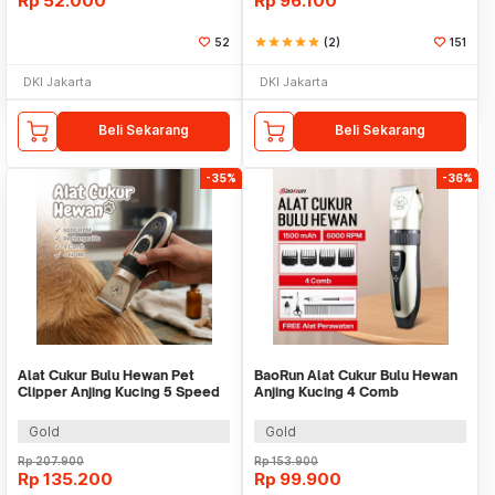
Rp
52.000
Rp
96.100
52
star
star
star
star
star
(2)
151
DKI Jakarta
DKI Jakarta
Beli Sekarang
Beli Sekarang
-35%
-36%
Alat Cukur Bulu Hewan Pet
BaoRun Alat Cukur Bulu Hewan
Clipper Anjing Kucing 5 Speed
Anjing Kucing 4 Comb
4 Comb 60dB - P2
1500mAh 20W 3.7V - C6
Gold
Gold
Rp
207.900
Rp
153.900
Rp
135.200
Rp
99.900