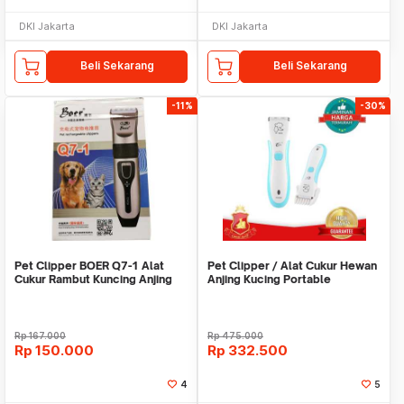
DKI Jakarta
DKI Jakarta
Beli Sekarang
Beli Sekarang
-11%
-30%
Pet Clipper BOER Q7-1 Alat
Pet Clipper / Alat Cukur Hewan
Cukur Rambut Kuncing Anjing
Anjing Kucing Portable
Binatang
Cordless TP8000
Rp
167.000
Rp
475.000
Rp
150.000
Rp
332.500
4
5