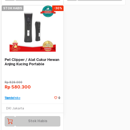
STOK HABIS
-30%
Pet Clipper / Alat Cukur Hewan
Anjing Kucing Portable
Cordless TP9980
Rp
829.000
Rp
580.300
Tambah ke Watchlist
0
DKI Jakarta
Stok Habis