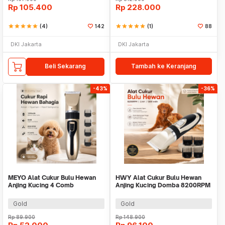
Rp
105.400
Rp
228.000
star
star
star
star
star
(4)
142
star
star
star
star
star
(1)
88
DKI Jakarta
DKI Jakarta
Beli Sekarang
Tambah ke Keranjang
-43%
-36%
MEYO Alat Cukur Bulu Hewan
HWY Alat Cukur Bulu Hewan
Anjing Kucing 4 Comb
Anjing Kucing Domba 8200RPM
1200mAh 50dB - NC4
2.4V - P2
Gold
Gold
Rp
89.900
Rp
148.900