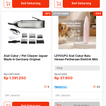
Beli Sekarang
Beli Sekarang
-30%
STOK HABIS
-34%
Alat Cukur / Pet Clipper Jaguar
LEYOUFU Alat Cukur Bulu
Made In Germany Original
Hewan Peliharaan Elektrik Mini
Anjing Kucing
Pet Grooming - SN-16
Pink
Rp
1.987.500
Rp
57.000
Rp
1.391.250
Rp
37.800
0
Tambah ke Watchlist
23
DKI Jakarta
DKI Jakarta
Beli Sekarang
Stok Habis