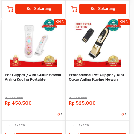
Beli Sekarang
Beli Sekarang
-30%
-30%
Pet Clipper / Alat Cukur Hewan
Professional Pet Clipper / Alat
Anjing Kucing Portable
Cukur Anjing Kucing Hewan
Cordless TP8680
Rp
655.000
Rp
750.000
Rp
458.500
Rp
525.000
1
1
DKI Jakarta
DKI Jakarta