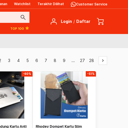
anan
Watchlist
Terakhir Dilihat
Customer Service
search
Login
/
Daftar
TOP 100
2
3
4
5
6
7
8
9
...
27
28
keyboard_arrow_right
-60%
-51%
dung Kartu Anti
Rhodey Dompet Kartu Slim