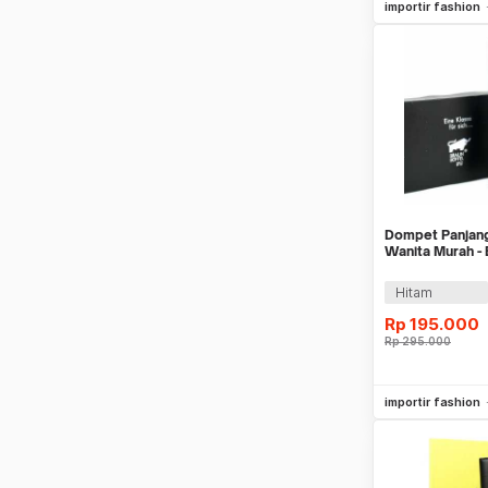
importir fashion
Dompet Panjang 
Wanita Murah -
Hitam
Rp
195.000
Rp
295.000
Be
importir fashion