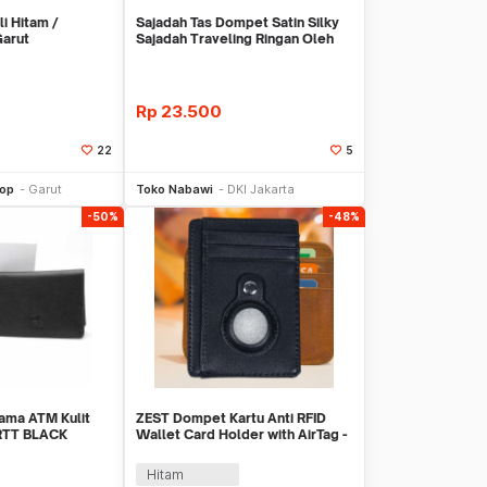
i Hitam /
Sajadah Tas Dompet Satin Silky
arut
Sajadah Traveling Ringan Oleh
Oleh Haji
Rp
23.500
22
5
li Sekarang
Beli Sekarang
hop
Garut
Toko Nabawi
DKI Jakarta
-50%
-48%
ama ATM Kulit
ZEST Dompet Kartu Anti RFID
 RTT BLACK
Wallet Card Holder with AirTag -
TQ-319
Hitam