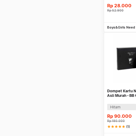
Rp
28.000
Rp
52.900
Be
Boys&Girls Need
Dompet Kartu N
Asli Murah - B
Hitam
Rp
90.000
Rp
180.000
star
star
star
star
star
(1)
Be