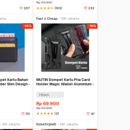
Rp
40.900
star
star
star
star
star_half
(103)
207
232
li Sekarang
Beli Sekarang
arta
Fast n Cheap
DKI Jakarta
-60%
-39%
et Kartu Bahan
MUTIN Dompet Kartu Pria Card
lder Slim Design -
Holder Magic Wallet Aluminium -
MT-183
Hitam
Rp
69.900
Rp
113.900
star
star
star
star
star
(2)
112
41
li Sekarang
Beli Sekarang
DKI Jakarta
DobeStyleID
DKI Jakarta