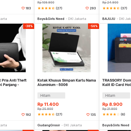
Rp
109.900
Rp
24.900
star
star
star
star
star_half
(27)
star
star
star
star
star_half
(37)
183
293
li Sekarang
Beli Sekarang
Be
karta
Boys&Girls Need
DKI Jakarta
BAJUJU
DKI Jak
-38%
-56%
Pria Anti Theft
Kotak Khusus Simpan Kartu Nama
TRASSORY Domp
 Panjang -
Aluminium - 5006
Kulit ID Card Ho
1003
Hitam
Hitam
Rp
11.400
Rp
8.900
Rp
25.900
Rp
21.900
star
star
star
star
star_half
(27)
star
star
star
star
star_border
(6)
192
135
li Sekarang
Beli Sekarang
Be
karta
GudangGrosir
DKI Jakarta
Boys&Girls Need