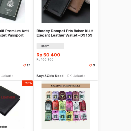
it Premium Anti
Rhodey Dompet Pria Bahan Kulit
llet Passport
Elegant Leather Wallet - D9159
09
Hitam
Rp
50.400
Rp
100.900
17
3
li Sekarang
Beli Sekarang
I Jakarta
Boys&Girls Need
DKI Jakarta
-23%