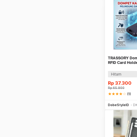
TRASSORY Domp
RFID Card Hold
TR10
Hitam
Rp
37.300
Rp
65.900
star
star
star
star
star_border
(1)
Be
DobeStyleID
DK