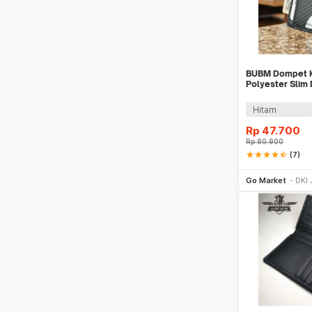
BUBM Dompet Ka
Polyester Slim 
Hitam
Rp
47.700
Rp
80.900
star
star
star
star
star_half
(7)
Be
Go Market
DKI 