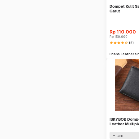
Dompet Kulit Sa
Garut
Rp
110.000
Rp
150.000
star
star
star
star
star_half
(5)
Be
Frians Leather S
ISKYBOB Dompet
Leather Multipl
9.5x12cm - ISK
Hitam