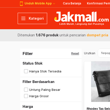
Unduh Mobile App
Cara Belanja
Konfirmasi Pe
Kategori
Ditemukan
1.676 produk
untuk pencarian
dompet pria
Filter
Urutkan
Terpop
Reset
Status Stok
Hanya Stok Tersedia
Filter Berdasarkan
Untung Paling Besar
Harga Grosir
Harga
Rhodey Tas Sel