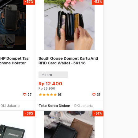
-57%
-53%
 HP Dompet Tas
South Goose Dompet Kartu Anti
phone Holster
RFID Card Wallet - 56118
4
Hitam
Rp
12.400
Rp
25.900
star
star
star
star
star
(6)
27
31
li Sekarang
Beli Sekarang
DKI Jakarta
Toko Serba Diskon
DKI Jakarta
-38%
-51%