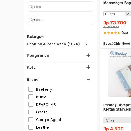
Messenger Bag
dengan Dompet
SiCepat REG
Rp
73.700
SiCepat BEST
Rp
118.900
DKI Jakarta
star
star
star
star
star_half
(53)
SiCepat Gokil
Kategori
Be
Tangerang
SiCepat Halu
Boys&Girls Need
Fashion & Perhiasan
(1676)
Bekasi
JNE REG
Bogor
Pengiriman
Lihat Semua
Depok
Kota
Lihat Semua
Brand
Baellerry
BUBM
Hitam
DEABOLAR
Rhodey Dompet
Kertas Stainles
Putih
Ghost
Gray
Giorgio Agnelli
Silver
Leather
Silver
Rp
4.500