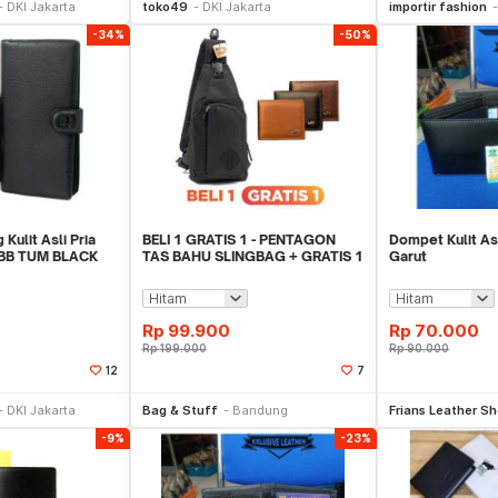
DKI Jakarta
toko49
DKI Jakarta
importir fashion
-34%
-50%
Kulit Asli Pria
BELI 1 GRATIS 1 - PENTAGON
Dompet Kulit As
 BB TUM BLACK
TAS BAHU SLINGBAG + GRATIS 1
Garut
DOMPET ACAK
Rp
99.900
Rp
70.000
Rp
199.000
Rp
90.000
12
7
li Sekarang
Beli Sekarang
Be
DKI Jakarta
Bag & Stuff
Bandung
Frians Leather S
-9%
-23%