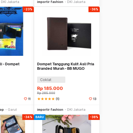
DKI Jakarta
importir fashion
DKI Jakarta
-23%
-36%
li - Dompet
Dompet Tanggung Kulit Asli Pria
Branded Murah - BB MUGO
BROWN
Coklat
Rp
185.000
Rp
285.000
star
star
star
star
star
(1)
11
13
li Sekarang
Beli Sekarang
hop
Garut
importir fashion
DKI Jakarta
-34%
BARU
-38%