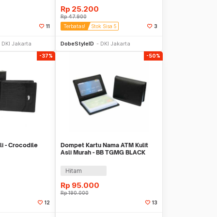
Rp
25.200
Rp
47.900
11
Terbatas!
Stok Sisa 5
3
li Sekarang
Beli Sekarang
DKI Jakarta
DobeStyleID
DKI Jakarta
-37%
-50%
i - Crocodile
Dompet Kartu Nama ATM Kulit
Asli Murah - BB TGMG BLACK
Hitam
Rp
95.000
Rp
190.000
12
13
li Sekarang
Beli Sekarang