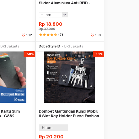
Slider Aluminium Anti RFID -
G883
Rp
18.800
Rp
37.900
star
star
star
star
star_half
(7)
132
130
li Sekarang
Beli Sekarang
DKI Jakarta
DobeStyleID
DKI Jakarta
-58%
-51%
Kartu Slim
Dompet Gantungan Kunci Mobil
m - G882
6 Slot Key Holder Purse Fashion
- SKM0062
Hitam
Rp
20.200