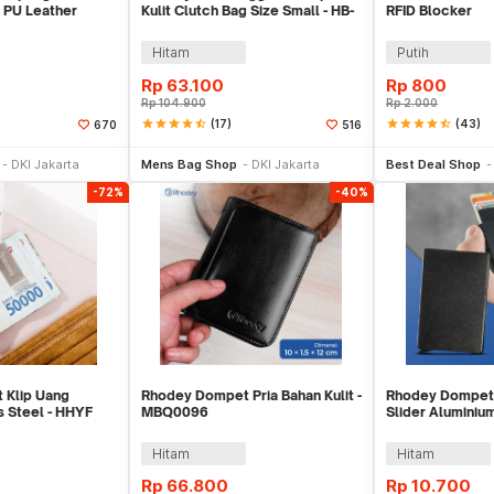
 PU Leather
Kulit Clutch Bag Size Small - HB-
RFID Blocker
 - 9066
005
Hitam
Putih
Rp
63.100
Rp
800
Rp
104.900
Rp
2.000
star
star
star
star
star_half
(17)
star
star
star
star
star_half
(43)
670
516
li Sekarang
Beli Sekarang
Be
DKI Jakarta
Mens Bag Shop
DKI Jakarta
Best Deal Shop
-72%
-40%
 Klip Uang
Rhodey Dompet Pria Bahan Kulit -
Rhodey Dompet 
s Steel - HHYF
MBQ0096
Slider Aluminiu
Hitam
Hitam
Rp
66.800
Rp
10.700