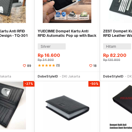
rtu Anti RFID
YUECIMIE Dompet Kartu Anti
ZEST Dompet Kul
Design - TQ-301
RFID Automatic Pop up with Back
RFID Leather Wa
Pouch - YUE01
Holder - YPZ-5
Silver
Hitam
Rp
16.600
Rp
82.200
Rp
34.900
Rp
130.900
star
star
star
star
star
(1)
89
18
li Sekarang
Beli Sekarang
Be
Jakarta
DobeStyleID
DKI Jakarta
DobeStyleID
DK
-27%
-50%