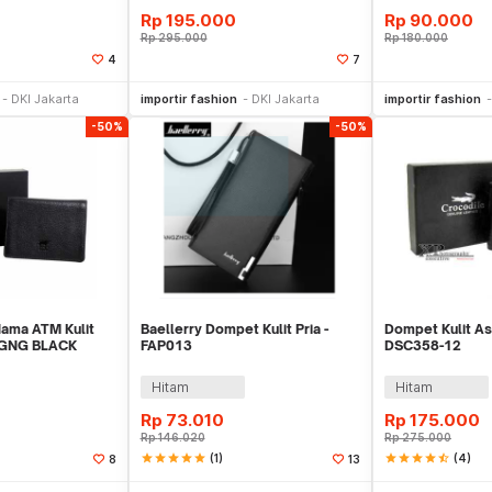
Rp
195.000
Rp
90.000
Rp
295.000
Rp
180.000
4
7
li Sekarang
Beli Sekarang
Be
DKI Jakarta
importir fashion
DKI Jakarta
importir fashion
-50%
-50%
ama ATM Kulit
Baellerry Dompet Kulit Pria -
Dompet Kulit Asl
B GNG BLACK
FAP013
DSC358-12
Hitam
Hitam
Rp
73.010
Rp
175.000
Rp
146.020
Rp
275.000
star
star
star
star
star
(1)
star
star
star
star
star_half
(4)
8
13
li Sekarang
Beli Sekarang
Be