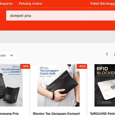
mbayaran
Peluang Usaha
Paket Berlangg
keyboard_arrow_down
1
uler
-39%
-40%
empang Pria
Rhodey Tas Genggam Dompet
TaffGUARD Pelin