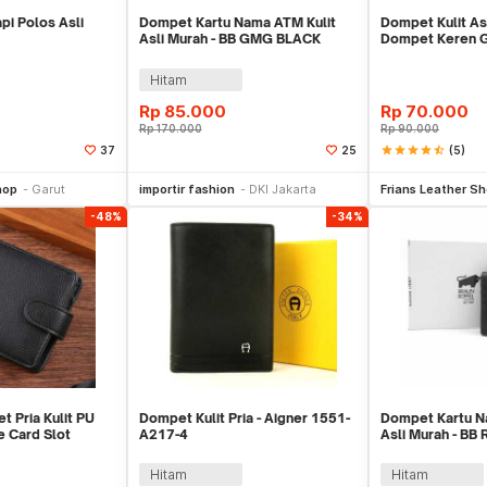
pi Polos Asli
Dompet Kartu Nama ATM Kulit
Dompet Kulit Asl
Asli Murah - BB GMG BLACK
Dompet Keren G
Hitam
Rp
85.000
Rp
70.000
Rp
170.000
Rp
90.000
star
star
star
star
star_half
(5)
37
25
li Sekarang
Beli Sekarang
Be
hop
Garut
importir fashion
DKI Jakarta
Frians Leather S
-48%
-34%
 Pria Kulit PU
Dompet Kulit Pria - Aigner 1551-
Dompet Kartu N
e Card Slot
A217-4
Asli Murah - BB
Y-12
Hitam
Hitam