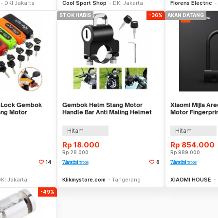
DKI Jakarta
Cool Sport Shop
DKI Jakarta
Florens Electric
STOK HABIS
-36%
AKAN DATANG
p Lock Gembok
Gembok Helm Stang Motor
Xiaomi Mijia A
ang Motor
Handle Bar Anti Maling Helmet
Motor Fingerprin
ock
Bike Lock Sepeda
U8
Hitam
Hitam
Rp
18.000
Rp
854.000
Rp
28.000
Rp
989.000
14
Tambah ke Watchlist
8
Tambah ke Watchlist
Stok Habis
Stok Habis
A
KI Jakarta
Klikmystore.com
Tangerang
XIAOMI HOUSE
-49%