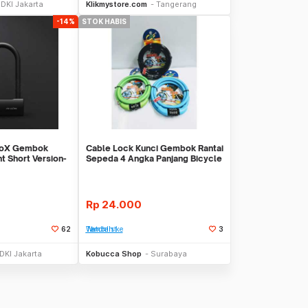
DKI Jakarta
Klikmystore.com
Tangerang
-14%
STOK HABIS
reoX Gembok
Cable Lock Kunci Gembok Rantai
t Short Version-
Sepeda 4 Angka Panjang Bicycle
Chain Lo
Rp
24.000
62
Tambah ke Watchlist
3
kan Datang
Stok Habis
DKI Jakarta
Kobucca Shop
Surabaya