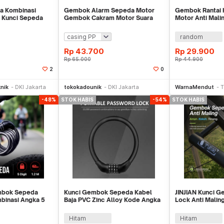
 Kombinasi
Gembok Alarm Sepeda Motor
Gembok Rantai
 Kunci Sepeda
Gembok Cakram Motor Suara
Motor Anti Malin
ling
Kencang
M WMO YUK-2S
random
Rp
43.700
Rp
29.900
Rp
65.000
Rp
44.900
2
0
li Sekarang
Beli Sekarang
Be
nik
DKI Jakarta
tokokadounik
DKI Jakarta
WarnaMendut
T
-48%
STOK HABIS
-54%
STOK HABIS
mbok Sepeda
Kunci Gembok Sepeda Kabel
JINJIAN Kunci 
binasi Angka 5
Baja PVC Zinc Alloy Kode Angka
Lock Anti Malin
08
4 Digit - GT42
Zinc Alloy - GU
Hitam
Hitam