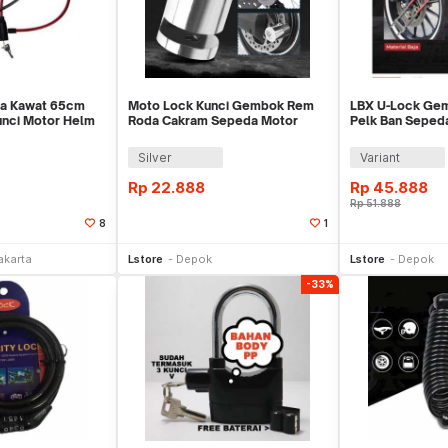
a Kawat 65cm
Moto Lock Kunci Gembok Rem
LBX U-Lock Gem
unci Motor Helm
Roda Cakram Sepeda Motor
Pelk Ban Seped
Zync Disc Lock
Pager
Silver
Variant
Rp
22.888
Rp
45.888
Rp
51.888
8
1
li Sekarang
Beli Sekarang
Be
akarta
Lstore
Depok
Lstore
Depok
-33%