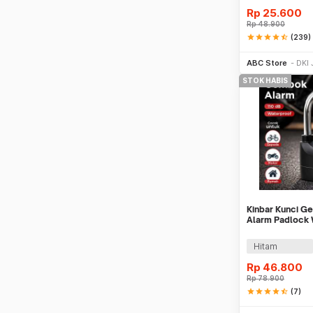
Rp
25.600
Rp
48.900
star
star
star
star
star_half
(239)
ABC Store
DKI 
STOK HABIS
Kinbar Kunci 
Alarm Padlock 
Alloy 110dB - 
Hitam
Rp
46.800
Rp
78.900
star
star
star
star
star_half
(7)