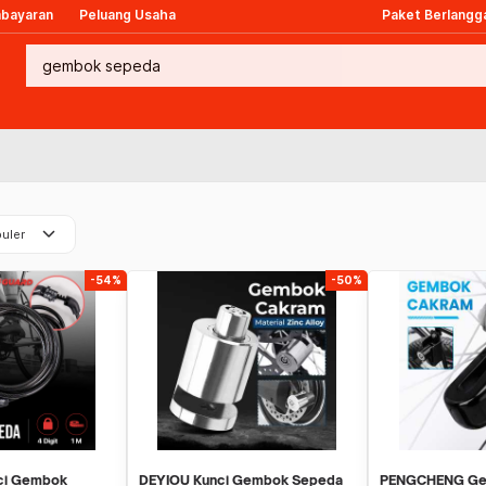
mbayaran
Peluang Usaha
Paket Berlangg
keyboard_arrow_down
uler
-54%
-50%
ci Gembok
DEYIOU Kunci Gembok Sepeda
PENGCHENG Ge