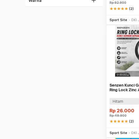
Warna
Rp
92.900
star
star
star
star
star
(2)
Be
Sport Site
DKI 
Senzen Kunci 
Ring Lock Zinc
with Key - GT14
Hitam
Rp
26.000
Rp
49.900
star
star
star
star
star
(2)
Be
Sport Site
DKI 