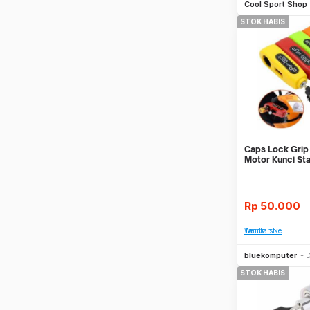
Cool Sport Shop
STOK HABIS
Caps Lock Gri
Motor Kunci St
Capslock Gripl
Rp
50.000
Tambah ke Watchlist
bluekomputer
D
STOK HABIS