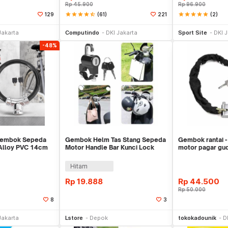
Rp
45.900
Rp
96.900
star
star
star
star
star_half
(61)
star
star
star
star
star
(2)
129
221
li Sekarang
Beli Sekarang
Be
Jakarta
Computindo
DKI Jakarta
Sport Site
DKI 
-48%
Gembok Sepeda
Gembok Helm Tas Stang Sepeda
Gembok rantai 
 Alloy PVC 14cm
Motor Handle Bar Kunci Lock
motor pagar gud
Helmet Bike
kuat
Hitam
Rp
19.888
Rp
44.500
Rp
50.000
8
3
li Sekarang
Beli Sekarang
Be
Jakarta
Lstore
Depok
tokokadounik
D