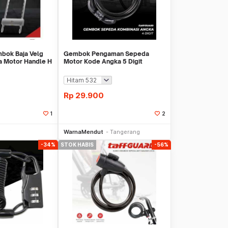
bok Baja Velg
Gembok Pengaman Sepeda
a Motor Handle H
Motor Kode Angka 5 Digit
Bicycle Lock WMO YU324
Rp
29.900
1
2
li Sekarang
Beli Sekarang
WarnaMendut
Tangerang
-34%
STOK HABIS
-56%