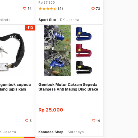
Rp
37.900
star
star
star
star
star_half
(4)
74
73
li Sekarang
Beli Sekarang
Jakarta
Sport Site
DKI Jakarta
-11%
- gembok sepeda
Gembok Motor Cakram Sepeda
ang lapis kain
Stainless Anti Maling Disc Brake
Lock
Rp
25.000
5
14
li Sekarang
Beli Sekarang
KI Jakarta
Kobucca Shop
Surabaya