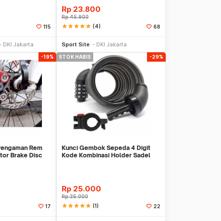
Rp
23.800
Rp
45.900
star
star
star
star
star
(4)
115
68
Stok Habis
Stok Habis
DKI Jakarta
Sport Site
DKI Jakarta
-19%
STOK HABIS
-29%
Pengaman Rem
Kunci Gembok Sepeda 4 Digit
tor Brake Disc
Kode Kombinasi Holder Sadel
Anti Maling
Rp
25.000
Rp
35.000
star
star
star
star
star
(1)
17
22
Stok Habis
Stok Habis