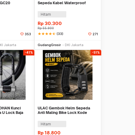
 GC20
Sepeda Kabel Waterproof
Flexible 1.2M - GT20
Hitam
Rp
30.300
Rp
55.900
star
star
star
star
star_half
(33)
353
271
li Sekarang
Beli Sekarang
KI Jakarta
GudangGrosir
DKI Jakarta
-41%
-51%
OHAN Kunci
ULAC Gembok Helm Sepeda
U Lock Baja
Anti Maling Bike Lock Kode
5cm - GU90
Angka 3 Digit - GT25
Hitam
Rp
18.800