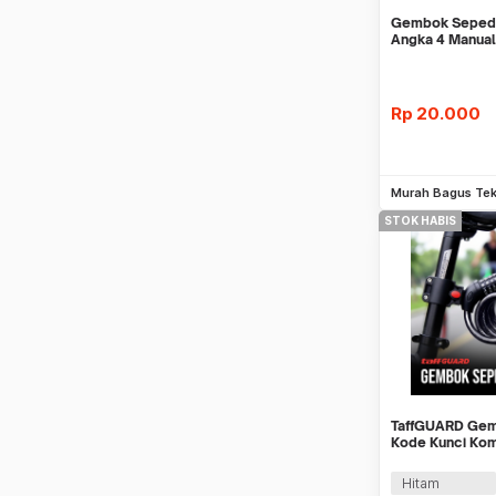
Gembok Sepeda
Angka 4 Manual
Model Kawar Se
Rp
20.000
Be
Murah Bagus Tek
STOK HABIS
TaffGUARD Ge
Kode Kunci Kom
Digit 1.2M - GT
Hitam