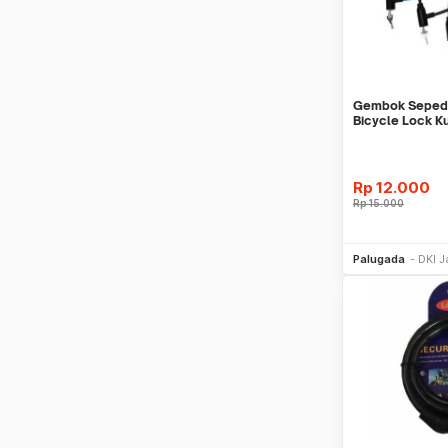
Gembok Seped
Bicycle Lock K
Pagar
Rp
12.000
Rp
15.000
Be
Palugada
DKI J