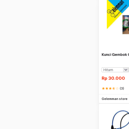
Kunci Gembok 
Rp
30.000
star
star
star
star_half
star_border
(3)
Be
Gelemman store