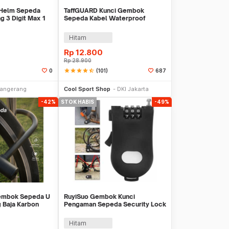
 Helm Sepeda
TaffGUARD Kunci Gembok
g 3 Digit Max 1
Sepeda Kabel Waterproof
Flexible 80cm - GT88
Hitam
Rp
12.800
Rp
28.900
star
star
star
star
star_half
(101)
0
687
li Sekarang
Stok Habis
angerang
Cool Sport Shop
DKI Jakarta
-42%
STOK HABIS
-49%
Gembok Sepeda U
RuyiSuo Gembok Kunci
g Baja Karbon
Pengaman Sepeda Security Lock
60
3 Digit - NK-221
Hitam