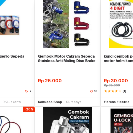
Genio Sepeda
Gembok Motor Cakram Sepeda
kunci gembok 
Stainless Anti Maling Disc Brake
motor helm kom
Lock
monster
Rp
25.000
Rp
30.000
Rp
35.000
star
star
star
star
star_border
(1)
7
16
li Sekarang
Beli Sekarang
Be
DKI Jakarta
Kobucca Shop
Surabaya
Florens Electric
-20%