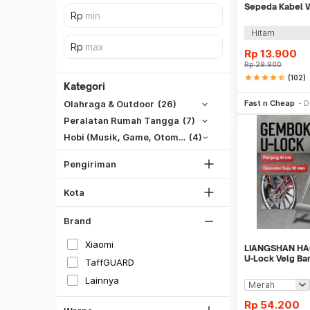
Sepeda Kabel 
Password 4 Dig
Hitam
Rp
13.900
Rp
29.900
SiCepat REG
star
star
star
star
star_half
(102)
Kategori
Be
SiCepat BEST
Fast n Cheap
D
Olahraga & Outdoor
(26)
DKI Jakarta
SiCepat Gokil
Peralatan Rumah Tangga
(7)
Tangerang
SiCepat Halu
Hobi (Musik, Game, Otomotif, Dll)
(4)
Bekasi
JNE REG
Bogor
Pengiriman
Lihat Semua
Depok
Kota
Lihat Semua
Hitam
Brand
Silver
Xiaomi
Merah
LIANGSHAN H
U-Lock Velg Ba
TaffGUARD
Hijau
Maling 41cm -
Lainnya
Biru
Rp
54.200
Multi Warna