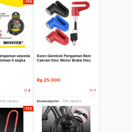
-15%
pengaman sepeda
Kunci Gembok Pengaman Rem
binasi 4 angka
Cakram Disc Motor Brake Disc
Lock Sepeda
Rp
25.000
6
7
li Sekarang
Beli Sekarang
DKI Jakarta
bluekomputer
DKI Jakarta
-12%