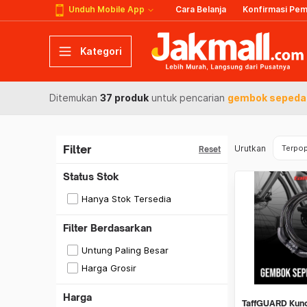
Unduh Mobile App
Cara Belanja
Konfirmasi Pe
Kategori
Ditemukan
37 produk
untuk pencarian
gembok sepeda
Filter
Urutkan
Terpop
Reset
Status Stok
Hanya Stok Tersedia
Filter Berdasarkan
Untung Paling Besar
Harga Grosir
Harga
TaffGUARD Kun