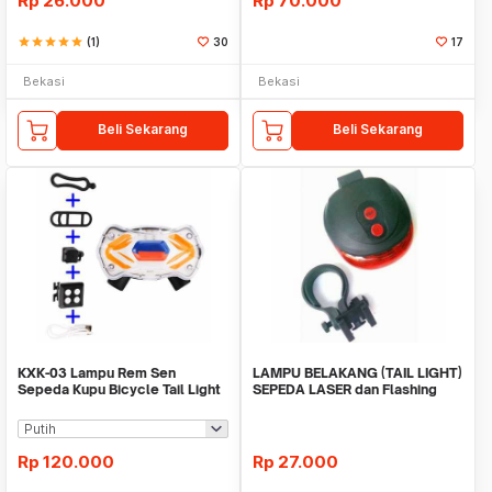
Rp
26.000
Rp
70.000
star
star
star
star
star
(1)
30
17
Bekasi
Bekasi
Beli Sekarang
Beli Sekarang
KXK-03 Lampu Rem Sen
LAMPU BELAKANG (TAIL LIGHT)
Sepeda Kupu Bicycle Tail Light
SEPEDA LASER dan Flashing
Turn Signal Laser
Light
Rp
120.000
Rp
27.000