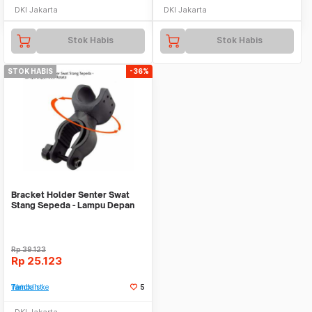
DKI Jakarta
DKI Jakarta
Stok Habis
Stok Habis
STOK HABIS
-36%
Bracket Holder Senter Swat
Stang Sepeda - Lampu Depan
360 Rotate
Rp
39.123
Rp
25.123
Tambah ke Watchlist
5
DKI Jakarta