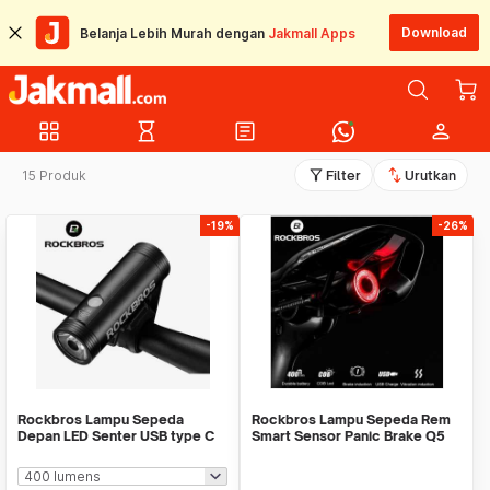
Download
Belanja Lebih Murah dengan
Jakmall Apps
grid_view
hourglass_empty
article
person
filter_alt
swap_vert
15 Produk
Filter
Urutkan
-19%
-26%
Rockbros Lampu Sepeda
Rockbros Lampu Sepeda Rem
Depan LED Senter USB type C
Smart Sensor Panic Brake Q5
Fast Rechargeable R1
Original