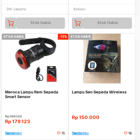
DKI Jakarta
Bekasi
Stok Habis
Stok Habis
STOK HABIS
-11%
STOK HABIS
Meroca Lampu Rem Sepeda
Lampu Sen Sepeda Wireless
Smart Sensor
Rp
199.123
Rp
150.000
Rp
179.123
Tambah ke Watchlist
15
Tambah ke Watchlist
16