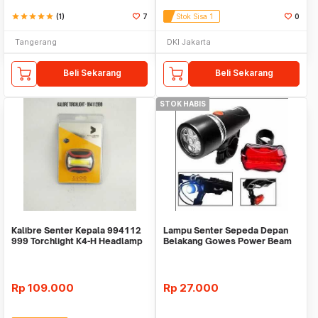
star
star
star
star
star
(1)
7
Stok Sisa 1
0
Tangerang
DKI Jakarta
Beli Sekarang
Beli Sekarang
STOK HABIS
Kalibre Senter Kepala 994112
Lampu Senter Sepeda Depan
999 Torchlight K4-H Headlamp
Belakang Gowes Power Beam
Bike Lamp Bicycle
Rp
109.000
Rp
27.000