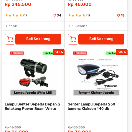
Rp
249.500
Rp
48.000
star
star
star
star
star
(1)
34
star
star
star
star
star
(1)
18
Depok
DKI Jakarta
Beli Sekarang
Beli Sekarang
-43%
-30%
Lampu Senter Sepeda Depan &
Senter Lampu Sepeda 250
Belakang Power Beam White
lumens Klakson 140 db
Led Super Terang
Waterproof Usb Charge
Rp
45.000
Rp
100.000