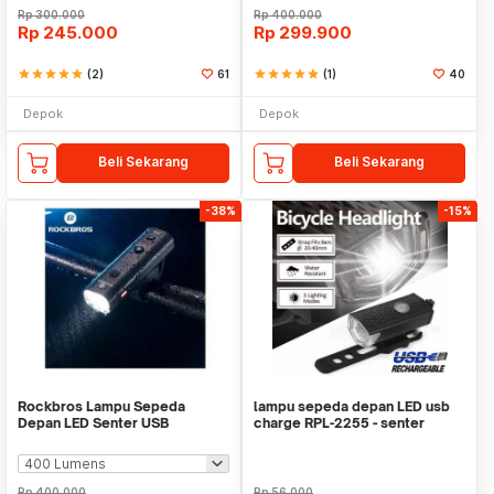
Rp
300.000
Rp
400.000
Rp
245.000
Rp
299.900
star
star
star
star
star
(2)
61
star
star
star
star
star
(1)
40
Depok
Depok
Beli Sekarang
Beli Sekarang
-38%
-15%
Rockbros Lampu Sepeda
lampu sepeda depan LED usb
Depan LED Senter USB
charge RPL-2255 - senter
Rechargeable YQ-QD
sepeda
Rp
400.000
Rp
56.000