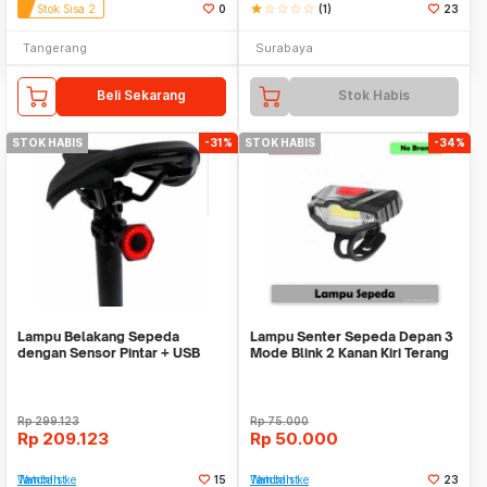
Stok Sisa 2
0
star
star_border
star_border
star_border
star_border
(1)
23
Tangerang
Surabaya
Beli Sekarang
Stok Habis
STOK HABIS
-31%
STOK HABIS
-34%
Lampu Belakang Sepeda
Lampu Senter Sepeda Depan 3
dengan Sensor Pintar + USB
Mode Blink 2 Kanan Kiri Terang
xlite100 Sit Tube
LED COB
Rp
299.123
Rp
75.000
Rp
209.123
Rp
50.000
Tambah ke Watchlist
15
Tambah ke Watchlist
23