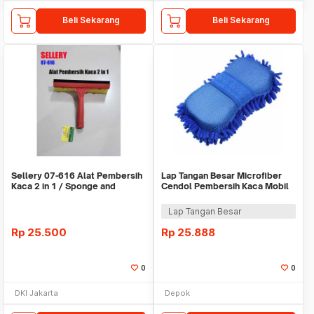
Beli Sekarang
Beli Sekarang
Sellery 07-616 Alat Pembersih
Lap Tangan Besar Microfiber
Kaca 2 in 1 / Sponge and
Cendol Pembersih Kaca Mobil
Rubber Window
Motor Wash Wax
Lap Tangan Besar
Rp
25.500
Rp
25.888
0
0
DKI Jakarta
Depok