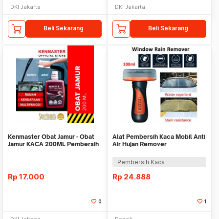
DKI Jakarta
DKI Jakarta
Beli Sekarang
Beli Sekarang
Kenmaster Obat Jamur - Obat
Alat Pembersih Kaca Mobil Anti
Jamur KACA 200ML Pembersih
Air Hujan Remover
Kaca Mobil
Hydrophobic 100ml
Pembersih Kaca
Rp
17.000
Rp
24.888
0
1
DKI Jakarta
Depok