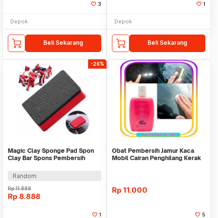
3
1
Depok
Depok
Beli Sekarang
Beli Sekarang
-26%
Magic Clay Sponge Pad Spon
Obat Pembersih Jamur Kaca
Clay Bar Spons Pembersih
Mobil Cairan Penghilang Kerak
Kotoran Cuci Body
Serbaguna
Random
Rp
11.888
Rp
11.000
Rp
8.888
1
5