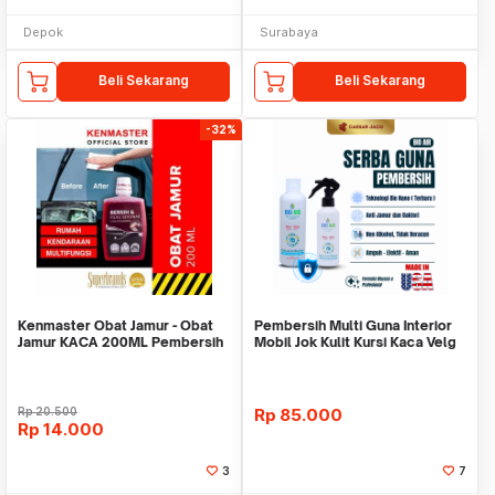
Depok
Surabaya
Beli Sekarang
Beli Sekarang
-32%
Kenmaster Obat Jamur - Obat
Pembersih Multi Guna Interior
Jamur KACA 200ML Pembersih
Mobil Jok Kulit Kursi Kaca Velg
Kaca Mobil
Mesin
Rp
20.500
Rp
85.000
Rp
14.000
3
7