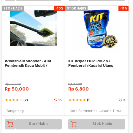
STOK HABIS
-10%
STOK HABIS
-11%
Windshield Wonder - Alat
KIT Wiper Fluid Pouch /
Pembersih Kaca Mobil /
Pembersih Kaca Isi Ulang
Jendela As Seen On TV
Rp
55.000
Rp
7.600
Rp
50.000
Rp
6.800
star
star
star
star
star_border
(2)
15
star
star
star
star
star
(1)
3
Tangerang
Kota Administrasi Jakarta Timur
Stok Habis
Stok Habis