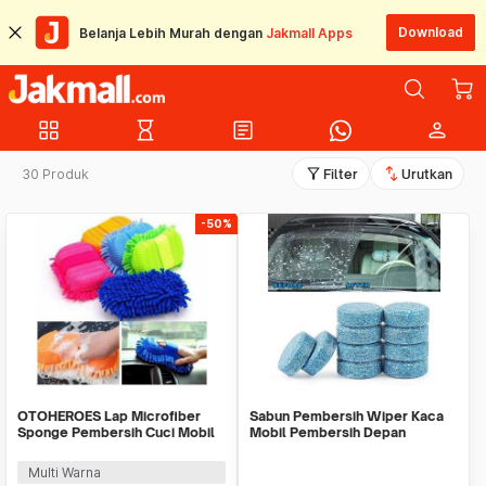
Download
Belanja Lebih Murah dengan
Jakmall Apps
grid_view
hourglass_empty
article
person
filter_alt
swap_vert
30 Produk
Filter
Urutkan
-50%
OTOHEROES Lap Microfiber
Sabun Pembersih Wiper Kaca
Sponge Pembersih Cuci Mobil
Mobil Pembersih Depan
Motor - TP266
Cleaner Front Car
Multi Warna