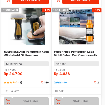
STOK HABIS
-49%
STOK HABIS
-30%
JOSHNESE Alat Pembersih Kaca
Wiper Fluid Pembersih Kaca
Windshield Oil Remover
Mobil Sabun Cair Campuran Air
Cleaner 100ml - G155
Wiper Obat
Multi Warna
Variant
Rp
47.900
Rp
6.888
Rp
24.700
Rp
4.888
star
star
star
star
star_half
(8)
140
Tambah ke Watchlist
2
DKI Jakarta
Depok
Stok Habis
Stok Habis