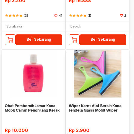
Rp
3.200
Rp
16.888
star
star
star
star
star
(3)
41
star
star
star
star
star
(1)
2
Surabaya
Depok
Beli Sekarang
Beli Sekarang
Obat Pembersih Jamur Kaca
Wiper Karet Alat Bersih Kaca
Mobil Cairan Penghilang Kerak
Jendela Glass Mobil Wiper
Serbaguna
Cleaner Rubber
Rp
10.000
Rp
3.900