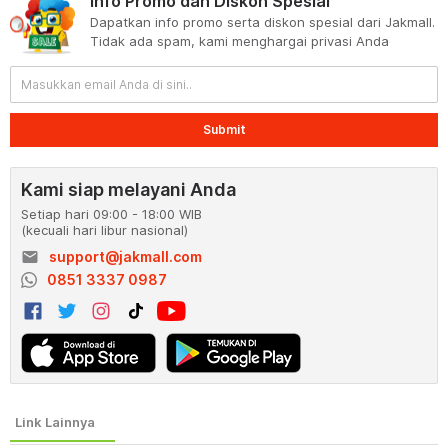
Info Promo dan Diskon Spesial
Dapatkan info promo serta diskon spesial dari Jakmall.
Tidak ada spam, kami menghargai privasi Anda
Submit
Kami siap melayani Anda
Setiap hari 09:00 - 18:00 WIB
(kecuali hari libur nasional)
email
support@jakmall.com
0851 3337 0987