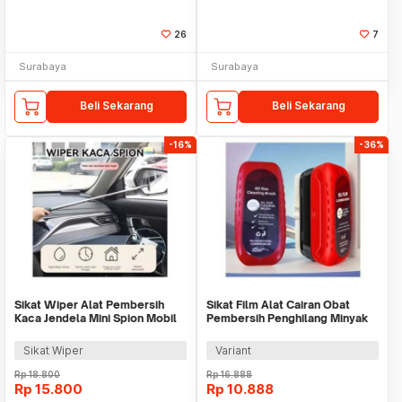
26
7
Surabaya
Surabaya
Beli Sekarang
Beli Sekarang
-16%
-36%
Sikat Wiper Alat Pembersih
Sikat Film Alat Cairan Obat
Kaca Jendela Mini Spion Mobil
Pembersih Penghilang Minyak
Universal
Jamur Kerak
Sikat Wiper
Variant
Rp
18.800
Rp
16.888
Rp
15.800
Rp
10.888