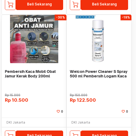
Beli Sekarang
Beli Sekarang
-30%
-19%
Pembersih Kaca Mobil Obat
Weicon Power Cleaner S Spray
Jamur Kerak Body 200ml
500 ml Pembersih Logam Kaca
Keramik Plast
Rp
15.000
Rp
150.000
Rp
10.500
Rp
122.500
0
0
DKI Jakarta
DKI Jakarta
Beli Sekarang
Beli Sekarang