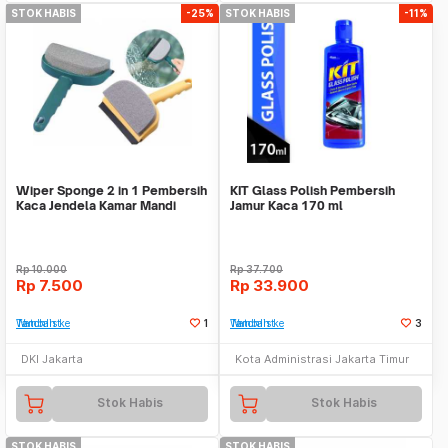
STOK HABIS
-25%
STOK HABIS
-11%
Wiper Sponge 2 in 1 Pembersih
KIT Glass Polish Pembersih
Kaca Jendela Kamar Mandi
Jamur Kaca 170 ml
Dapur Mobil
Rp
10.000
Rp
37.700
Rp
7.500
Rp
33.900
Tambah ke Watchlist
1
Tambah ke Watchlist
3
DKI Jakarta
Kota Administrasi Jakarta Timur
Stok Habis
Stok Habis
STOK HABIS
STOK HABIS