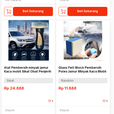
Beli Sekarang
Beli Sekarang
Alat Pembersih minyak jamur
Glass Felt Block Pembersih
Kaca mobil Sikat Obat Penjerih
Poles Jamur Minyak Kaca Mobil
kaca 100ml
Polishing
Sikat
Random
Rp
24.888
Rp
11.888
1
1
Depok
Depok