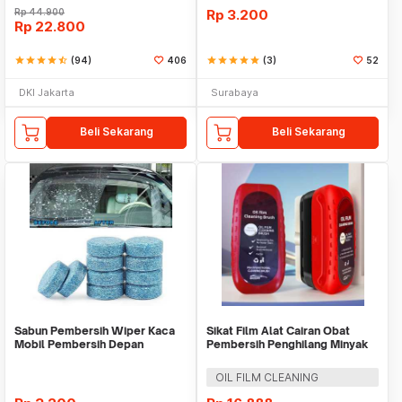
Rp
44.900
Rp
3.200
Rp
22.800
star
star
star
star
star_half
(94)
406
star
star
star
star
star
(3)
52
DKI Jakarta
Surabaya
Beli Sekarang
Beli Sekarang
Sabun Pembersih Wiper Kaca
Sikat Film Alat Cairan Obat
Mobil Pembersih Depan
Pembersih Penghilang Minyak
Cleaner Front Car
Jamur Kerak Ai
OIL FILM CLEANING