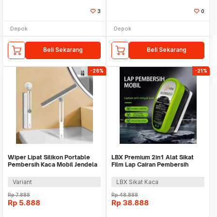
3
0
Depok
Depok
Beli Sekarang
Beli Sekarang
-26%
-21%
Wiper Lipat Silikon Portable
LBX Premium 2in1 Alat Sikat
Pembersih Kaca Mobil Jendela
Film Lap Cairan Pembersih
Meja Rumah
Kerak Kaca
Variant
LBX Sikat Kaca
Rp
7.888
Rp
48.888
Rp
5.888
Rp
38.888