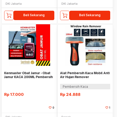
DKI Jakarta
DKI Jakarta
Beli Sekarang
Beli Sekarang
Kenmaster Obat Jamur - Obat
Alat Pembersih Kaca Mobil Anti
Jamur KACA 200ML Pembersih
Air Hujan Remover
Kaca Mobil
Hydrophobic 100ml
Pembersih Kaca
Rp
17.000
Rp
24.888
0
1
DKI Jakarta
Depok