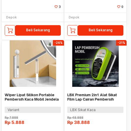
3
0
Depok
Depok
Beli Sekarang
Beli Sekarang
-26%
-21%
Wiper Lipat Silikon Portable
LBX Premium 2in1 Alat Sikat
Pembersih Kaca Mobil Jendela
Film Lap Cairan Pembersih
Meja Rumah
Kerak Kaca
Variant
LBX Sikat Kaca
Rp
7.888
Rp
48.888
Rp
5.888
Rp
38.888