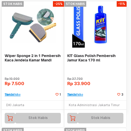
STOK HABIS
-25%
STOK HABIS
-11%
Wiper Sponge 2 in 1 Pembersih
KIT Glass Polish Pembersih
Kaca Jendela Kamar Mandi
Jamur Kaca 170 ml
Dapur Mobil
Rp
10.000
Rp
37.700
Rp
7.500
Rp
33.900
Tambah ke Watchlist
1
Tambah ke Watchlist
3
DKI Jakarta
Kota Administrasi Jakarta Timur
Stok Habis
Stok Habis
STOK HABIS
STOK HABIS