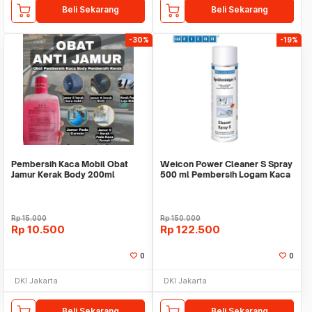
Beli Sekarang
Beli Sekarang
-30%
-19%
Pembersih Kaca Mobil Obat
Weicon Power Cleaner S Spray
Jamur Kerak Body 200ml
500 ml Pembersih Logam Kaca
Keramik Plast
Rp
15.000
Rp
150.000
Rp
10.500
Rp
122.500
0
0
DKI Jakarta
DKI Jakarta
Beli Sekarang
Beli Sekarang