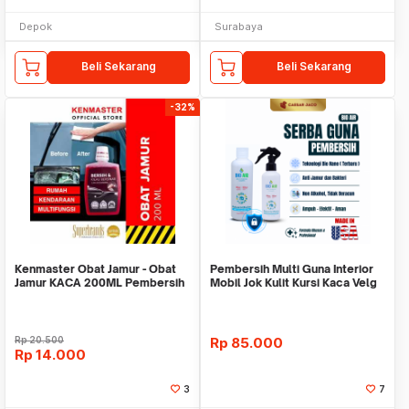
Depok
Surabaya
Beli Sekarang
Beli Sekarang
-32%
Kenmaster Obat Jamur - Obat
Pembersih Multi Guna Interior
Jamur KACA 200ML Pembersih
Mobil Jok Kulit Kursi Kaca Velg
Kaca Mobil
Mesin
Rp
20.500
Rp
85.000
Rp
14.000
3
7