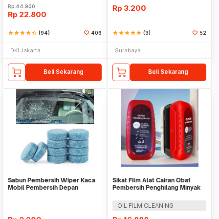
Rp
44.900
Rp
3.200
Rp
22.800
star
star
star
star
star_half
(94)
406
star
star
star
star
star
(3)
52
DKI Jakarta
Surabaya
Beli Sekarang
Beli Sekarang
Sabun Pembersih Wiper Kaca
Sikat Film Alat Cairan Obat
Mobil Pembersih Depan
Pembersih Penghilang Minyak
Cleaner Front Car
Jamur Kerak Ai
OIL FILM CLEANING