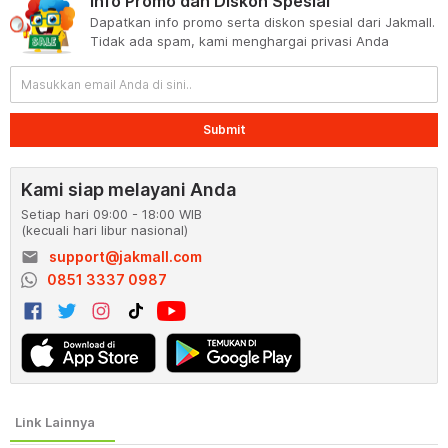
Info Promo dan Diskon Spesial
Dapatkan info promo serta diskon spesial dari Jakmall.
Tidak ada spam, kami menghargai privasi Anda
Submit
Kami siap melayani Anda
Setiap hari 09:00 - 18:00 WIB
(kecuali hari libur nasional)
email
support@jakmall.com
0851 3337 0987