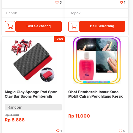
3
1
Depok
Depok
Beli Sekarang
Beli Sekarang
-26%
Magic Clay Sponge Pad Spon
Obat Pembersih Jamur Kaca
Clay Bar Spons Pembersih
Mobil Cairan Penghilang Kerak
Kotoran Cuci Body
Serbaguna
Random
Rp
11.888
Rp
11.000
Rp
8.888
1
5