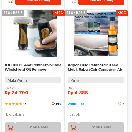
STOK HABIS
-49%
STOK HABIS
-30%
JOSHNESE Alat Pembersih Kaca
Wiper Fluid Pembersih Kaca
Windshield Oil Remover
Mobil Sabun Cair Campuran Air
Cleaner 100ml - G155
Wiper Obat
Multi Warna
Variant
Rp
47.900
Rp
6.888
Rp
24.700
Rp
4.888
star
star
star
star
star_half
(8)
140
Tambah ke Watchlist
2
DKI Jakarta
Depok
Stok Habis
Stok Habis