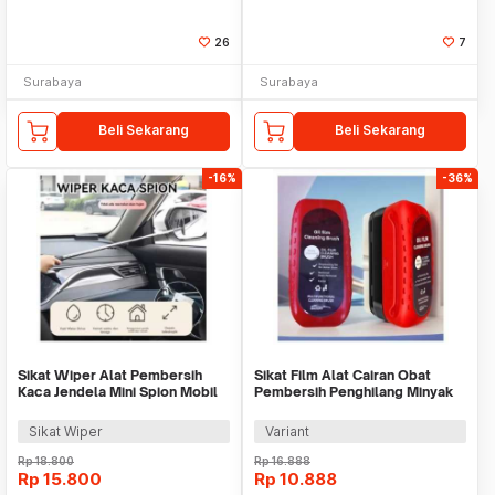
26
7
Surabaya
Surabaya
Beli Sekarang
Beli Sekarang
-16%
-36%
Sikat Wiper Alat Pembersih
Sikat Film Alat Cairan Obat
Kaca Jendela Mini Spion Mobil
Pembersih Penghilang Minyak
Universal
Jamur Kerak
Sikat Wiper
Variant
Rp
18.800
Rp
16.888
Rp
15.800
Rp
10.888