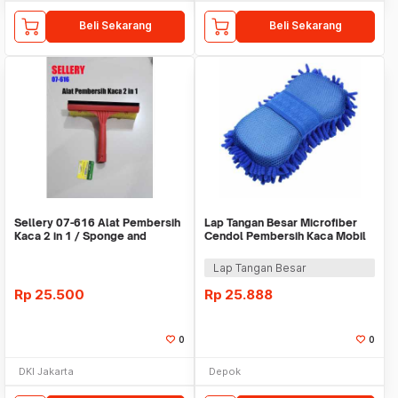
Beli Sekarang
Beli Sekarang
Sellery 07-616 Alat Pembersih
Lap Tangan Besar Microfiber
Kaca 2 in 1 / Sponge and
Cendol Pembersih Kaca Mobil
Rubber Window
Motor Wash Wax
Lap Tangan Besar
Rp
25.500
Rp
25.888
0
0
DKI Jakarta
Depok