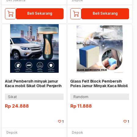
Beli Sekarang
Beli Sekarang
Alat Pembersih minyak jamur
Glass Felt Block Pembersih
Kaca mobil Sikat Obat Penjerih
Poles Jamur Minyak Kaca Mobil
kaca 100ml
Polishing
Sikat
Random
Rp
24.888
Rp
11.888
1
1
Depok
Depok