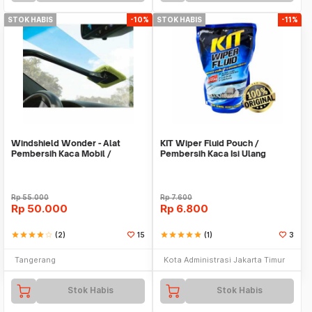
STOK HABIS
-10%
STOK HABIS
-11%
Windshield Wonder - Alat
KIT Wiper Fluid Pouch /
Pembersih Kaca Mobil /
Pembersih Kaca Isi Ulang
Jendela As Seen On TV
Rp
55.000
Rp
7.600
Rp
50.000
Rp
6.800
star
star
star
star
star_border
(2)
15
star
star
star
star
star
(1)
3
Tangerang
Kota Administrasi Jakarta Timur
Stok Habis
Stok Habis