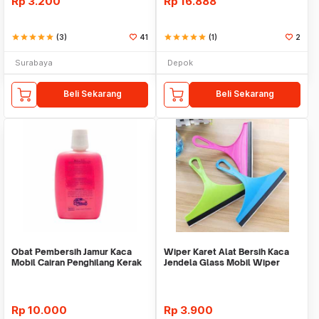
Rp
3.200
Rp
16.888
star
star
star
star
star
(3)
41
star
star
star
star
star
(1)
2
Surabaya
Depok
Beli Sekarang
Beli Sekarang
Obat Pembersih Jamur Kaca
Wiper Karet Alat Bersih Kaca
Mobil Cairan Penghilang Kerak
Jendela Glass Mobil Wiper
Serbaguna
Cleaner Rubber
Rp
10.000
Rp
3.900