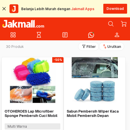
Download
Belanja Lebih Murah dengan
Jakmall Apps
grid_view
hourglass_empty
article
person
filter_alt
swap_vert
30 Produk
Filter
Urutkan
-50%
OTOHEROES Lap Microfiber
Sabun Pembersih Wiper Kaca
Sponge Pembersih Cuci Mobil
Mobil Pembersih Depan
Motor - TP266
Cleaner Front Car
Multi Warna