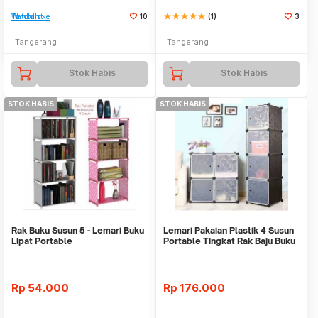
Tambah ke Watchlist
10
star
star
star
star
star
(1)
3
Tangerang
Tangerang
Stok Habis
Stok Habis
STOK HABIS
STOK HABIS
Rak Buku Susun 5 - Lemari Buku
Lemari Pakaian Plastik 4 Susun
Lipat Portable
Portable Tingkat Rak Baju Buku
Serbagun
Rp
54.000
Rp
176.000