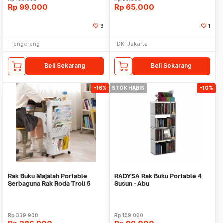
Rp
99.000
Rp
65.000
3
1
Tangerang
DKI Jakarta
Beli Sekarang
Beli Sekarang
-16%
STOK HABIS
-10%
Rak Buku Majalah Portable
RADYSA Rak Buku Portable 4
Serbaguna Rak Roda Troli 5
Susun - Abu
Susun WMO IF7368
Rp
339.900
Rp
109.000