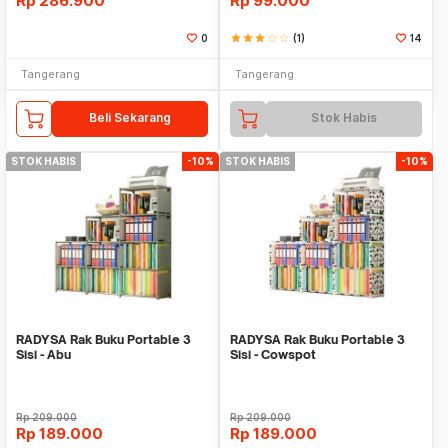
Rp
286.900
Rp
99.000
0
star
star
star
star_border
star_border
(1)
14
Tangerang
Tangerang
Beli Sekarang
Stok Habis
STOK HABIS
-10%
STOK HABIS
-10%
RADYSA Rak Buku Portable 3
RADYSA Rak Buku Portable 3
Sisi - Abu
Sisi - Cowspot
Rp
209.000
Rp
209.000
Rp
189.000
Rp
189.000