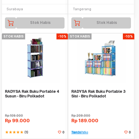
Surabaya
Tangerang
Stok Habis
Stok Habis
STOK HABIS
-10%
STOK HABIS
-10%
RADYSA Rak Buku Portable 4
RADYSA Rak Buku Portable 3
Susun - Biru Polkadot
Sisi - Biru Polkadot
Rp
109.000
Rp
209.000
Rp
99.000
Rp
189.000
star
star
star
star
star
(1)
0
Tambah ke Watchlist
0