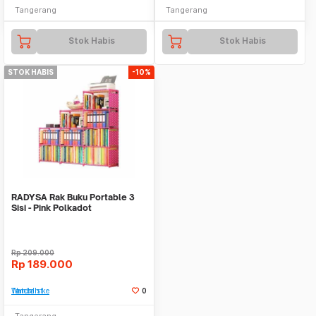
Tangerang
Tangerang
Stok Habis
Stok Habis
STOK HABIS
-10%
RADYSA Rak Buku Portable 3
Sisi - Pink Polkadot
Rp
209.000
Rp
189.000
Tambah ke Watchlist
0
Tangerang