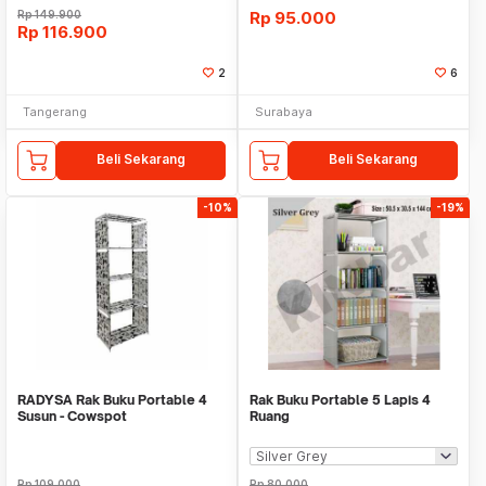
Rp
149.900
Rp
95.000
Rp
116.900
2
6
Tangerang
Surabaya
Beli Sekarang
Beli Sekarang
-10%
-19%
RADYSA Rak Buku Portable 4
Rak Buku Portable 5 Lapis 4
Susun - Cowspot
Ruang
Rp
109.000
Rp
80.000