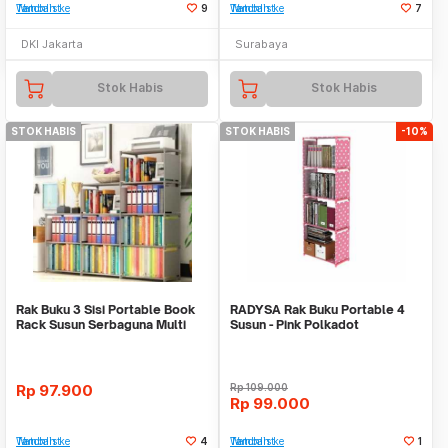
Tambah ke Watchlist
9
Tambah ke Watchlist
7
DKI Jakarta
Surabaya
Stok Habis
Stok Habis
STOK HABIS
STOK HABIS
-10%
Rak Buku 3 Sisi Portable Book
RADYSA Rak Buku Portable 4
Rack Susun Serbaguna Multi
Susun - Pink Polkadot
Fungsi Tempat
Rp
97.900
Rp
109.000
Rp
99.000
Tambah ke Watchlist
4
Tambah ke Watchlist
1