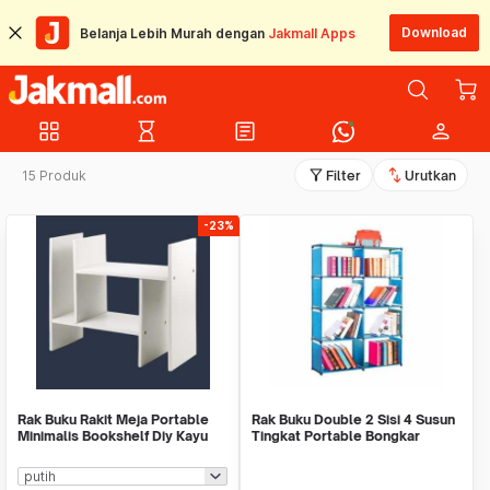
Download
Belanja Lebih Murah dengan
Jakmall Apps
grid_view
hourglass_empty
article
person
filter_alt
swap_vert
15 Produk
Filter
Urutkan
-23%
Rak Buku Rakit Meja Portable
Rak Buku Double 2 Sisi 4 Susun
Minimalis Bookshelf Diy Kayu
Tingkat Portable Bongkar
WMO YUZW404
Pasang Serbagu