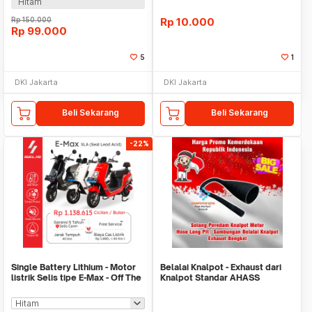
Hitam
Rp
150.000
Rp
10.000
Rp
99.000
5
1
DKI Jakarta
DKI Jakarta
Beli Sekarang
Beli Sekarang
-22%
Single Battery Lithium - Motor
Belalai Knalpot - Exhaust dari
listrik Selis tipe E-Max - Off The
Knalpot Standar AHASS
Road