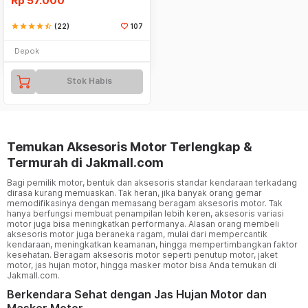
Rp
57.000
star
star
star
star
star_half
(22)
107
Depok
Stok Habis
Temukan Aksesoris Motor Terlengkap &
Termurah di Jakmall.com
Bagi pemilik motor, bentuk dan aksesoris standar kendaraan terkadang
dirasa kurang memuaskan. Tak heran, jika banyak orang gemar
memodifikasinya dengan memasang beragam aksesoris motor. Tak
hanya berfungsi membuat penampilan lebih keren, aksesoris variasi
motor juga bisa meningkatkan performanya. Alasan orang membeli
aksesoris motor juga beraneka ragam, mulai dari mempercantik
kendaraan, meningkatkan keamanan, hingga mempertimbangkan faktor
kesehatan. Beragam aksesoris motor seperti penutup motor, jaket
motor, jas hujan motor, hingga masker motor bisa Anda temukan di
Jakmall.com.
Berkendara Sehat dengan Jas Hujan Motor dan
Masker Motor