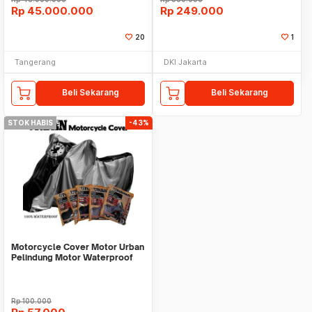
Rp
45.000.000
Rp
249.000
20
1
Tangerang
DKI Jakarta
Beli Sekarang
Beli Sekarang
STOK HABIS
-43%
Motorcycle Cover Motor Urban
Pelindung Motor Waterproof
Standart Matic
Rp
100.000