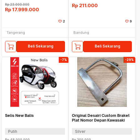
Rp
23.000.000
Rp
211.000
Rp
17.999.000
2
9
Tangerang
Bandung
Beli Sekarang
Beli Sekarang
-7%
-29%
Selis New Balis
Original Desairi Custom Braket
Plat Nomor Depan Kawasaki
W175 Stainles
Putih
Silver
Rp
48.000.000
Rp
350.000