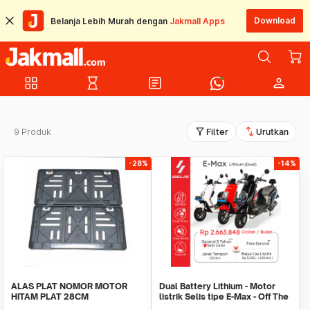
Download
Belanja Lebih Murah dengan
Jakmall Apps
grid_view
hourglass_empty
article
person
filter_alt
swap_vert
9 Produk
Filter
Urutkan
-28%
-14%
ALAS PLAT NOMOR MOTOR
Dual Battery Lithium - Motor
HITAM PLAT 28CM
listrik Selis tipe E-Max - Off The
Road