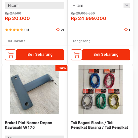
Hitam
Rp
27.500
Rp
29.000.000
Rp
20.000
Rp
24.999.000
star
star
star
star
star_half
(3)
21
1
DKI Jakarta
Tangerang
Beli Sekarang
Beli Sekarang
-34%
Braket Plat Nomor Depan
Tali Bagasi Elastis / Tali
Kawasaki W175
Pengikat Barang / Tali Pengikat
Helm