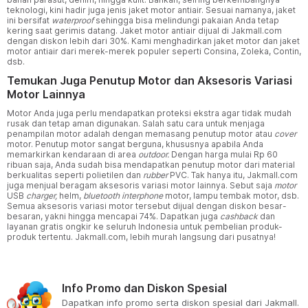
teknologi, kini hadir juga jenis jaket motor antiair. Sesuai namanya, jaket
ini bersifat
waterproof
sehingga bisa melindungi pakaian Anda tetap
kering saat gerimis datang. Jaket motor antiair dijual di Jakmall.com
dengan diskon lebih dari 30%. Kami menghadirkan jaket motor dan jaket
motor antiair dari merek-merek populer seperti Consina, Zoleka, Contin,
dsb.
Temukan Juga Penutup Motor dan Aksesoris Variasi
Motor Lainnya
Motor Anda juga perlu mendapatkan proteksi ekstra agar tidak mudah
rusak dan tetap aman digunakan. Salah satu cara untuk menjaga
penampilan motor adalah dengan memasang penutup motor atau
cover
motor. Penutup motor sangat berguna, khususnya apabila Anda
memarkirkan kendaraan di area
outdoor.
Dengan harga mulai Rp 60
ribuan saja, Anda sudah bisa mendapatkan penutup motor dari material
berkualitas seperti polietilen dan
rubber
PVC. Tak hanya itu, Jakmall.com
juga menjual beragam aksesoris variasi motor lainnya. Sebut saja
motor
USB
charger,
helm,
bluetooth interphone
motor, lampu tembak motor, dsb.
Semua aksesoris variasi motor tersebut dijual dengan diskon besar-
besaran, yakni hingga mencapai 74%. Dapatkan juga
cashback
dan
layanan gratis ongkir ke seluruh Indonesia untuk pembelian produk-
produk tertentu. Jakmall.com, lebih murah langsung dari pusatnya!
Info Promo dan Diskon Spesial
Dapatkan info promo serta diskon spesial dari Jakmall.