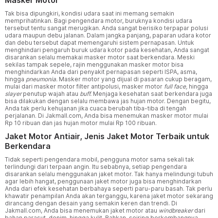
Tak bisa dipungkiri, kondisi udara saat ini memang semakin
memprihatinkan. Bagi pengendara motor, buruknya kondisi udara
tersebut tentu sangat merugikan. Anda sangat berisiko terpapar polusi
udara maupun debu jalanan. Dalam jangka panjang, paparan udara kotor
dan debu tersebut dapat memengaruhi sistem pernapasan. Untuk
menghindari pengaruh buruk udara kotor pada kesehatan, Anda sangat
disarankan selalu memakai masker motor saat berkendara. Meski
sekilas tampak sepele, rajin menggunakan masker motor bisa
menghindarkan Anda dari penyakit pernapasan seperti ISPA, asma,
hingga
pneumonia.
Masker motor yang dijual di pasaran cukup beragam,
mulai dari masker motor filter antipolusi, masker motor
full face,
hingga
slayer
penutup wajah atau
buff.
Menjaga kesehatan saat berkendara juga
bisa dilakukan dengan selalu membawa jas hujan motor. Dengan begitu,
Anda tak perlu kehujanan jika cuaca berubah tiba-tiba di tengah
perjalanan. Di Jakmall.com, Anda bisa menemukan masker motor mulai
Rp 10 ribuan dan jas hujan motor mulai Rp 100 ribuan.
Jaket Motor Antiair, Jenis Jaket Motor Terbaik untuk
Berkendara
Tidak seperti pengendara mobil, pengguna motor sama sekali tak
terlindungi dari terpaan angin. Itu sebabnya, setiap pengendara
disarankan selalu menggunakan jaket motor. Tak hanya melindungi tubuh
agar lebih hangat, penggunaan jaket motor juga bisa menghindarkan
Anda dari efek kesehatan berbahaya seperti paru-paru basah. Tak perlu
khawatir penampilan Anda akan terganggu, karena jaket motor sekarang
dirancang dengan desain yang semakin keren dan trendi. Di
Jakmall.com, Anda bisa menemukan jaket motor atau
windbreaker
dari
bahan parasut, denim, hingga kulit. Bahkan, seiring berkembangnya