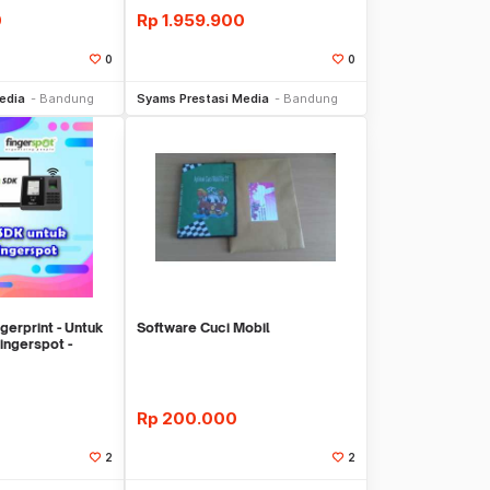
0
Rp
1.959.900
0
0
li Sekarang
Beli Sekarang
edia
Bandung
Syams Prestasi Media
Bandung
gerprint - Untuk
Software Cuci Mobil
ingerspot -
Rp
200.000
2
2
li Sekarang
Beli Sekarang