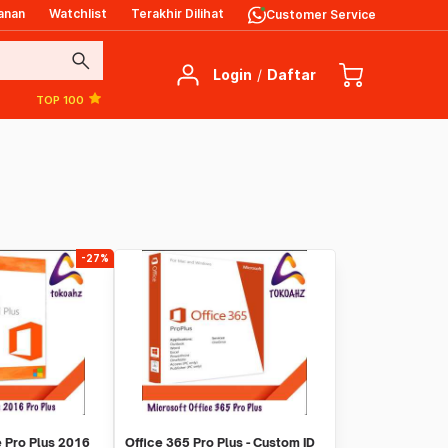
anan
Watchlist
Terakhir Dilihat
Customer Service
search
Login
/
Daftar
TOP 100
-27%
e Pro Plus 2016
Office 365 Pro Plus - Custom ID