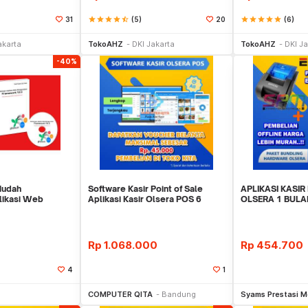
star
star
star
star
star_half
(5)
star
star
star
star
star
(6)
31
20
li Sekarang
Beli Sekarang
Be
akarta
TokoAHZ
DKI Jakarta
TokoAHZ
DKI Ja
-40%
Mudah
Software Kasir Point of Sale
APLIKASI KASIR
ikasi Web
Aplikasi Kasir Olsera POS 6
OLSERA 1 BULA
rk Yii 2
BULAN MURAHHH
BLUETOOTH EP
Rp
1.068.000
Rp
454.700
4
1
li Sekarang
Beli Sekarang
Be
COMPUTER QITA
Bandung
Syams Prestasi M