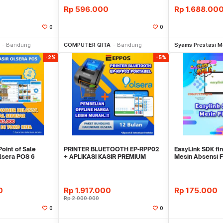
Rp
596.000
Rp
1.688.00
0
0
li Sekarang
Beli Sekarang
Be
Bandung
COMPUTER QITA
Bandung
Syams Prestasi M
-2%
-5%
Point of Sale
PRINTER BLUETOOTH EP-RPP02
EasyLink SDK fin
Olsera POS 6
+ APLIKASI KASIR PREMIUM
Mesin Absensi F
HH
OLSERA 12 BULAN
Terlaris
0
Rp
1.917.000
Rp
175.000
Rp
2.000.000
0
0
li Sekarang
Beli Sekarang
Be