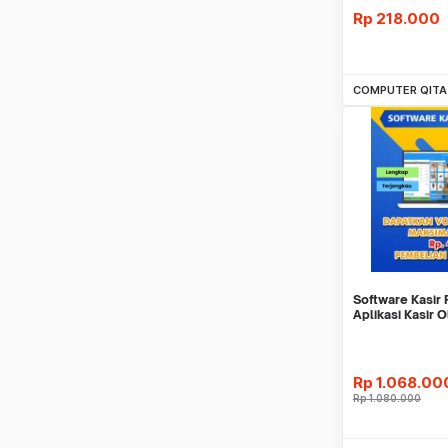
Rp
218.000
Be
COMPUTER QITA
Software Kasir 
Aplikasi Kasir 
BULAN MURAH
Rp
1.068.00
Rp
1.080.000
Be