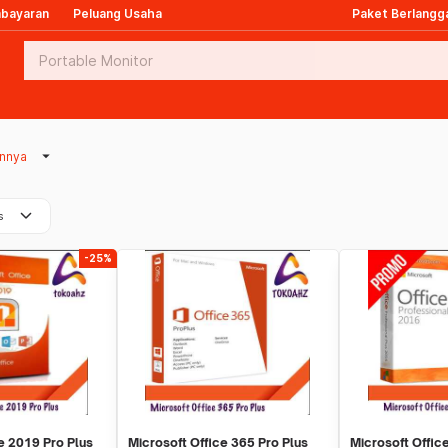
mbayaran
Peluang Usaha
Paket Berlangg
arrow_drop_down
innya
keyboard_arrow_down
s
-25%
e 2019 Pro Plus
Microsoft Office 365 Pro Plus
Microsoft Offic