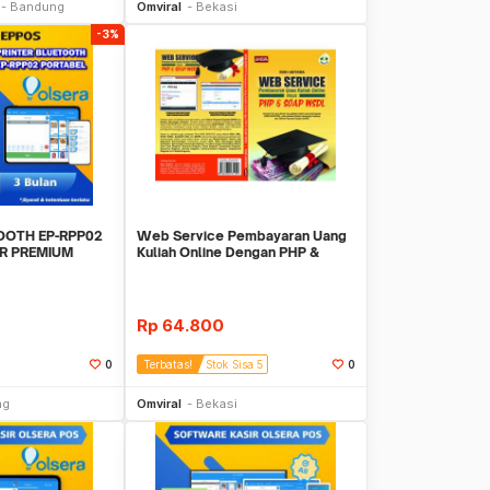
Bandung
Omviral
Bekasi
-3%
OOTH EP-RPP02
Web Service Pembayaran Uang
IR PREMIUM
Kuliah Online Dengan PHP &
N
SOAP WSD
Rp
64.800
0
Terbatas!
Stok Sisa 5
0
li Sekarang
Beli Sekarang
ng
Omviral
Bekasi