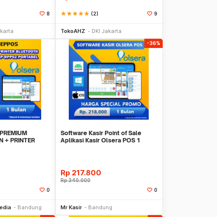
star
star
star
star
star
(2)
8
9
li Sekarang
Beli Sekarang
karta
TokoAHZ
DKI Jakarta
-36%
 PREMIUM
Software Kasir Point of Sale
N + PRINTER
Aplikasi Kasir Olsera POS 1
-RPP02
BULAN MURAH
Rp
217.800
Rp
340.000
0
0
li Sekarang
Beli Sekarang
edia
Bandung
Mr Kasir
Bandung