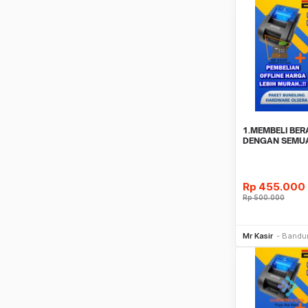
1.MEMBELI BER
DENGAN SEMUA
KETENTUAN & K
Rp
455.000
Rp
500.000
Be
Mr Kasir
Bandu