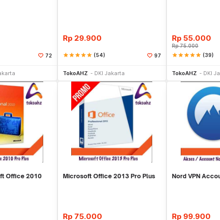
Rp
29.900
Rp
55.000
Rp
75.000
star
star
star
star
star
(54)
star
star
star
star
star
(39)
72
97
li Sekarang
Beli Sekarang
Be
akarta
TokoAHZ
DKI Jakarta
TokoAHZ
DKI Ja
ft Office 2010
Microsoft Office 2013 Pro Plus
Nord VPN Acco
Rp
75.000
Rp
99.900