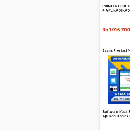
PRINTER BLUE
+ APLIKASI KA
OLSERA 12 BU
Rp
1.916.70
Be
Syams Prestasi 
Software Kasir 
Aplikasi Kasir 
BULAN MURAH