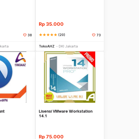
Rp
35.000
star
star
star
star
star
(20)
38
73
li Sekarang
Beli Sekarang
karta
TokoAHZ
DKI Jakarta
unt
Lisensi VMware Workstation
14.1
Rp
75.000