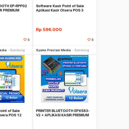
OOTH EP-RPP02
Software Kasir Point of Sale
IR PREMIUM
Aplikasi Kasir Olsera POS 3
N
BULAN MURAHHH
Rp
596.000
0
0
li Sekarang
Beli Sekarang
edia
Bandung
Syams Prestasi Media
Bandung
oint of Sale
PRINTER BLUETOOTH EPX583-
Olsera POS 12
V2 + APLIKASI KASIR PREMIUM
H
OLSERA 12 BULAN