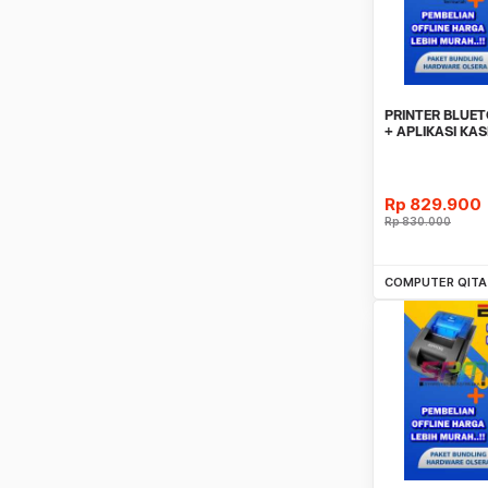
PRINTER BLUE
+ APLIKASI KA
OLSERA 3 BUL
Rp
829.900
Rp
830.000
Be
COMPUTER QITA