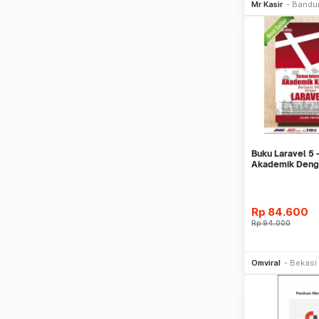
Mr Kasir
Bandu
Buku Laravel 5 
Akademik Denga
Rp
84.600
Rp
94.000
Be
Omviral
Bekasi