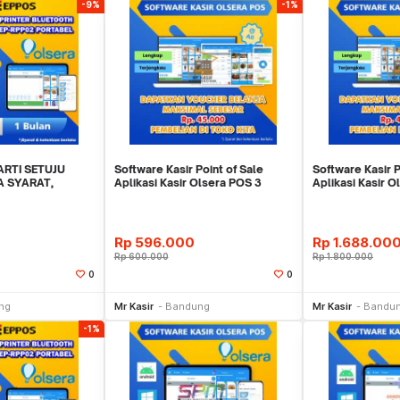
-9%
-1%
ARTI SETUJU
Software Kasir Point of Sale
Software Kasir P
 SYARAT,
Aplikasi Kasir Olsera POS 3
Aplikasi Kasir 
EBIJAKAN YA
BULAN MURAHHH
BULAN MURAH
Rp
596.000
Rp
1.688.00
Rp
600.000
Rp
1.800.000
0
0
li Sekarang
Beli Sekarang
Be
ng
Mr Kasir
Bandung
Mr Kasir
Bandu
-1%