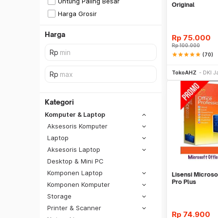
Untung Paling Besar
Original
Harga Grosir
Harga
Rp
75.000
Rp
100.000
star
star
star
star
star
(70)
Be
TokoAHZ
DKI J
Kategori
Komputer & Laptop
Aksesoris Komputer
Laptop
Aksesoris Laptop
Desktop & Mini PC
Komponen Laptop
Lisensi Microso
Pro Plus
Komponen Komputer
Storage
SiCepat REG
Printer & Scanner
SiCepat BEST
Rp
74.900