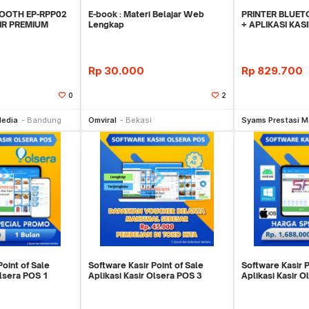
TOOTH EP-RPP02
E-book : Materi Belajar Web
PRINTER BLUET
SIR PREMIUM
Lengkap
+ APLIKASI KAS
LAN
OLSERA 3 BULA
0
Rp
30.000
Rp
829.700
0
2
li Sekarang
Beli Sekarang
Be
Media
Bandung
Omviral
Bekasi
Syams Prestasi M
Point of Sale
Software Kasir Point of Sale
Software Kasir P
Olsera POS 1
Aplikasi Kasir Olsera POS 3
Aplikasi Kasir 
HH
BULAN MURAHHH
BULAN MURAH