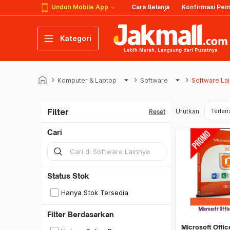
Unduh Mobile App
Cara Belanja
Konfirmasi Pe
Kategori
keyboard_arrow_right
arrow_drop_down
keyboard_arrow_right
arrow_drop_down
keyboard_arrow_right
Komputer & Laptop
Software
Software La
Filter
Urutkan
Terlari
Reset
Cari
Status Stok
Hanya Stok Tersedia
Filter Berdasarkan
Microsoft Offic