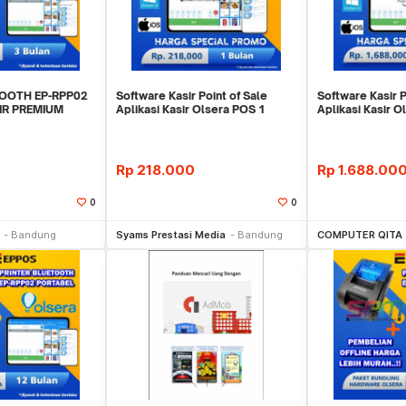
TOOTH EP-RPP02
Software Kasir Point of Sale
Software Kasir P
SIR PREMIUM
Aplikasi Kasir Olsera POS 1
Aplikasi Kasir 
AN
BULAN MURAHHH
BULAN MURAH
Rp
218.000
Rp
1.688.00
0
0
li Sekarang
Beli Sekarang
Be
Bandung
Syams Prestasi Media
Bandung
COMPUTER QITA