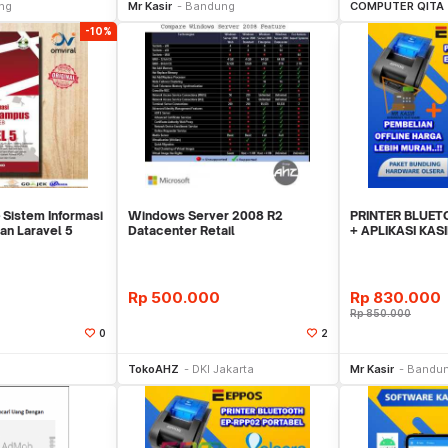
ng
Mr Kasir
Bandung
COMPUTER QITA
-10%
- Sistem Informasi
Windows Server 2008 R2
PRINTER BLUET
n Laravel 5
Datacenter Retail
+ APLIKASI KAS
OLSERA 3 BULA
Rp
500.000
Rp
830.000
Rp
850.000
0
2
li Sekarang
Beli Sekarang
Be
TokoAHZ
DKI Jakarta
Mr Kasir
Bandu