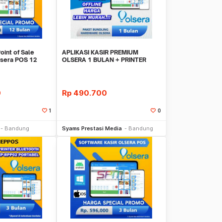
oint of Sale
APLIKASI KASIR PREMIUM
Olsera POS 12
OLSERA 1 BULAN + PRINTER
H
BLUETOOTH EPX583-V2
0
Rp
490.700
1
0
li Sekarang
Beli Sekarang
Bandung
Syams Prestasi Media
Bandung