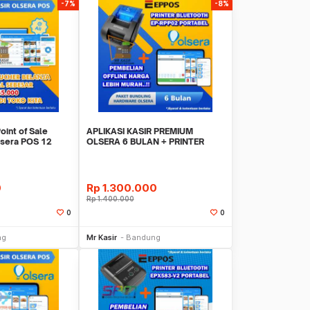
-7%
-8%
oint of Sale
APLIKASI KASIR PREMIUM
Olsera POS 12
OLSERA 6 BULAN + PRINTER
H
BLUETOOTH EP-RPP02
0
Rp
1.300.000
Rp
1.400.000
0
0
li Sekarang
Beli Sekarang
ng
Mr Kasir
Bandung