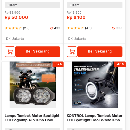
Hitam
Hitam
Rp
83.900
Rp
19.900
Rp
50.000
Rp
8.100
star
star
star
star
star_half
(115)
493
star
star
star
star
star_half
(43)
336
DKI Jakarta
DKI Jakarta
Beli Sekarang
Beli Sekarang
-52%
-40%
Lampu Tembak Motor Spotlight
KONTROL Lampu Tembak Motor
LED Foglamp ATV IP65 Cool
LED Spotlight Cool White IP65
White 9W 12V - L5
8W 9-20V - U7