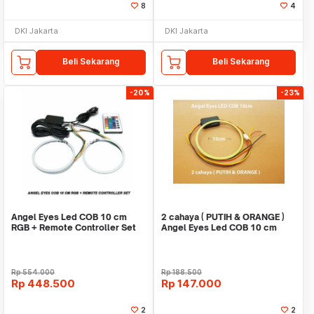
8
4
DKI Jakarta
DKI Jakarta
Beli Sekarang
Beli Sekarang
-20%
-23%
Angel Eyes Led COB 10 cm
2 cahaya ( PUTIH & ORANGE )
RGB + Remote Controller Set
Angel Eyes Led COB 10 cm
Rp
554.000
Rp
188.500
Rp
448.500
Rp
147.000
2
2