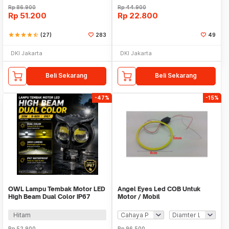
Rp
86.900
Rp
44.900
Rp
51.200
Rp
22.800
star
star
star
star
star_half
(27)
283
49
DKI Jakarta
DKI Jakarta
Beli Sekarang
Beli Sekarang
-47%
-15%
OWL Lampu Tembak Motor LED
Angel Eyes Led COB Untuk
High Beam Dual Color IP67
Motor / Mobil
20W 9-80V - OC2L
Hitam
Rp
52.900
Rp
96.500