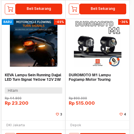
Beli Sekarang
Beli Sekarang
BARU
-49%
-36%
KEVA Lampu Sein Running Dajjal
DUROMOTO M1 Lampu
LED Turn Signal Yellow 12V 2W
Foglamp Motor Touring
2 PCS - H66
Adventure LED Proyektor 3
Mode
Hitam
Rp
44.900
Rp
800.000
Rp
23.200
Rp
515.000
3
4
DKI Jakarta
Depok