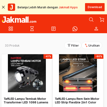
Download
Belanja Lebih Murah dengan
Jakmall Apps
grid_view
hourglass_empty
article
person
filter_alt
swap_vert
33 Produk
Filter
Urutkan
-41%
-60%
TaffLED Lampu Tembak Motor
TaffLED Lampu Rem Sein Motor
Transformer LED 1098 Lumens
LED Strip Flexible 2in1 Color
Cool White 5W - U5
12V 20cm