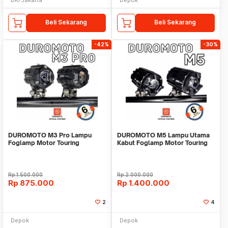
Beli Sekarang
Beli Sekarang
-42%
-30%
DUROMOTO M3 Pro Lampu
DUROMOTO M5 Lampu Utama
Foglamp Motor Touring
Kabut Foglamp Motor Touring
Adventure LED Proyektor
ADV LED Proyektor
Rp
1.500.000
Rp
2.000.000
Rp
875.000
Rp
1.400.000
2
4
Depok
Depok