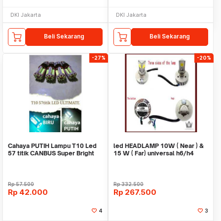
DKI Jakarta
DKI Jakarta
Beli Sekarang
Beli Sekarang
-27%
-20%
Cahaya PUTIH Lampu T10 Led
led HEADLAMP 10W ( Near ) &
57 titik CANBUS Super Bright
15 W ( Far) universal h6/h4
Senja Mundur
Cahaya Putih
Rp
57.500
Rp
332.500
Rp
42.000
Rp
267.500
4
3