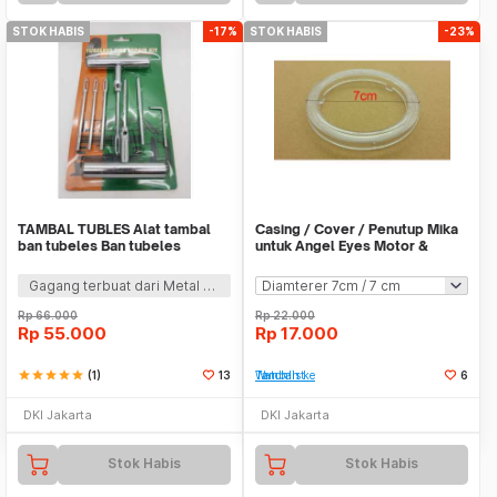
STOK HABIS
-17%
STOK HABIS
-23%
TAMBAL TUBLES Alat tambal
Casing / Cover / Penutup Mika
ban tubeles Ban tubeles
untuk Angel Eyes Motor &
Gagang Stenlis
Mobil Led COB
Gagang terbuat dari Metal stenliss
Rp
66.000
Rp
22.000
Rp
55.000
Rp
17.000
star
star
star
star
star
(1)
13
Tambah ke Watchlist
6
DKI Jakarta
DKI Jakarta
Stok Habis
Stok Habis