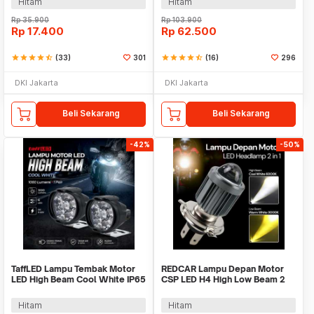
Hitam
Hitam
Rp
35.900
Rp
103.900
Rp
17.400
Rp
62.500
star
star
star
star
star_half
(33)
301
star
star
star
star
star_half
(16)
296
DKI Jakarta
DKI Jakarta
Beli Sekarang
Beli Sekarang
-42%
-50%
TaffLED Lampu Tembak Motor
REDCAR Lampu Depan Motor
LED High Beam Cool White IP65
CSP LED H4 High Low Beam 2
10W 9-85V - U5
Color Light 16W - L4
Hitam
Hitam