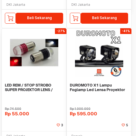
DKI Jakarta
DKI Jakarta
Beli Sekarang
Beli Sekarang
-27%
-41%
LED REM / STOP STROBO
DUROMOTO X1 Lampu
SUPER PROJEKTOR LENS /
Foglamp Led Lensa Proyektor
LAMPU REM
Motor Adventure Original
Rp
74.500
Rp
1.000.000
Rp
55.000
Rp
595.000
3
5
DKI Jakarta
Depok