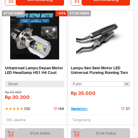
STOK HABIS
-46%
STOK HABIS
Urbanroad Lampu Depan Motor
Lampu Sen Sein Motor LED
LED Headlamp HS1 H4 Cool
Universal Flowing Running Turn
White 6W 12V
Modifikasi
Silver
Rp
55.900
Rp
35.000
Rp
30.300
star
star
star
star
star
(12)
148
Tambah ke Watchlist
37
DKI Jakarta
Tangerang
Stok Habis
Stok Habis