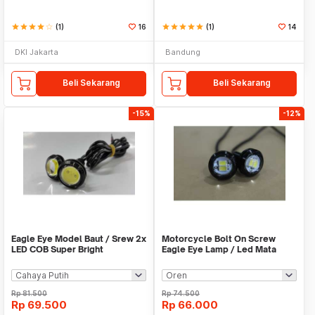
star
star
star
star
star_border
(1)
16
star
star
star
star
star
(1)
14
DKI Jakarta
Bandung
Beli Sekarang
Beli Sekarang
-15%
-12%
Eagle Eye Model Baut / Srew 2x
Motorcycle Bolt On Screw
LED COB Super Bright
Eagle Eye Lamp / Led Mata
Elang
Rp
81.500
Rp
74.500
Rp
69.500
Rp
66.000