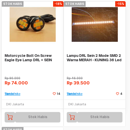
STOK HABIS
-18%
STOK HABIS
-15%
Motorcycle Bolt On Screw
Lampu DRL Sein 2 Mode SMD 2
Eagle Eye Lamp DRL + SEIN
Warna MERAH - KUNING 36 Led
Rp
90.000
Rp
46.000
Rp
74.000
Rp
39.500
Tambah ke Watchlist
14
Tambah ke Watchlist
4
DKI Jakarta
DKI Jakarta
Stok Habis
Stok Habis
STOK HABIS