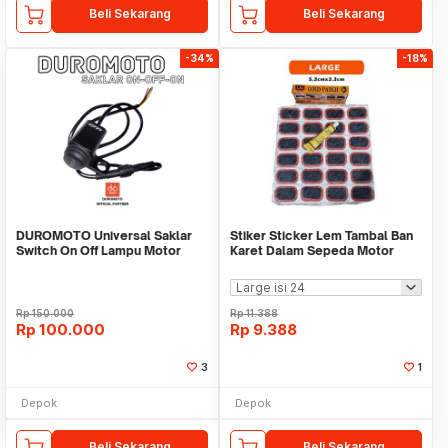
Beli Sekarang
Beli Sekarang
-34%
-18%
DUROMOTO Universal Saklar
Stiker Sticker Lem Tambal Ban
Switch On Off Lampu Motor
Karet Dalam Sepeda Motor
Mobil
Rp
150.000
Rp
11.388
Rp
100.000
Rp
9.388
3
1
Depok
Depok
Beli Sekarang
Beli Sekarang