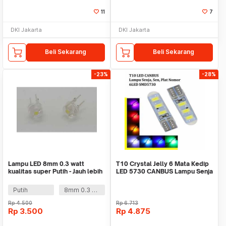
11
7
DKI Jakarta
DKI Jakarta
Beli Sekarang
Beli Sekarang
-23%
-28%
Lampu LED 8mm 0.3 watt
T10 Crystal Jelly 6 Mata Kedip
kualitas super Putih - Jauh lebih
LED 5730 CANBUS Lampu Senja
terang
Sen Sein
Putih
8mm 0.3 watt
Rp
4.500
Rp
6.713
Rp
3.500
Rp
4.875