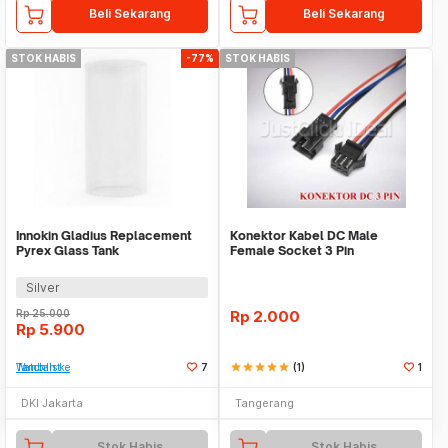
Beli Sekarang
Beli Sekarang
STOK HABIS
-77%
STOK HABIS
Innokin Gladius Replacement
Konektor Kabel DC Male
Pyrex Glass Tank
Female Socket 3 Pin
Silver
Rp
25.000
Rp
2.000
Rp
5.900
Tambah ke Watchlist
7
star
star
star
star
star
(1)
1
DKI Jakarta
Tangerang
Stok Habis
Stok Habis