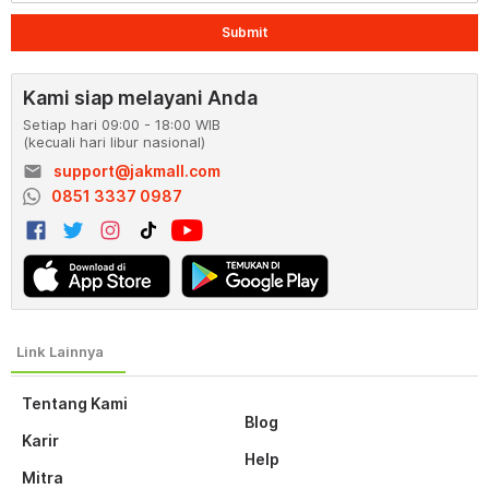
Submit
Kami siap melayani Anda
Setiap hari 09:00 - 18:00 WIB
(kecuali hari libur nasional)
email
support@jakmall.com
0851 3337 0987
Tentang Kami
Blog
Karir
Help
Mitra