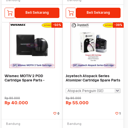
Beli Sekarang
Beli Sekarang
-50%
-39%
Wismec MOTIV 2 POD
Joyetech Atopack Series
Cartridge Spare Parts -
Atomizer Cartridge Spare Parts
Authentic
Rp
80.000
Rp
90.000
Rp
40.000
Rp
55.000
0
1
Bandung
Bandung