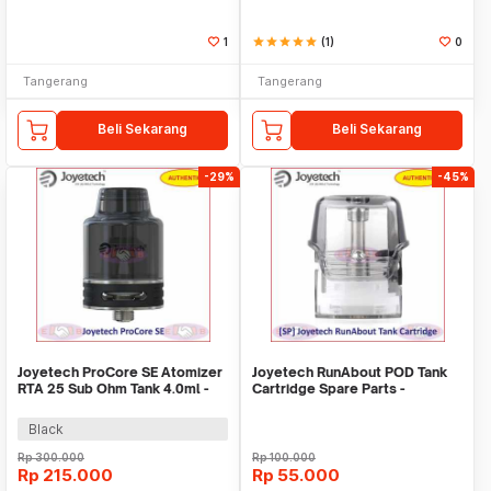
1
star
star
star
star
star
(1)
0
Tangerang
Tangerang
Beli Sekarang
Beli Sekarang
-29%
-45%
Joyetech ProCore SE Atomizer
Joyetech RunAbout POD Tank
RTA 25 Sub Ohm Tank 4.0ml -
Cartridge Spare Parts -
Authentic
Authentic
Black
Rp
300.000
Rp
100.000
Rp
215.000
Rp
55.000