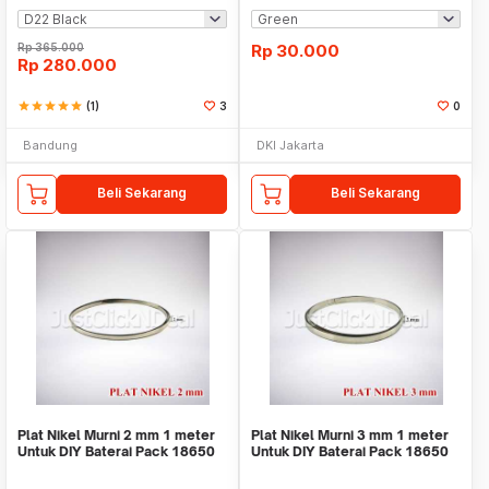
Rp
365.000
Rp
30.000
Rp
280.000
star
star
star
star
star
(1)
3
0
Bandung
DKI Jakarta
Beli Sekarang
Beli Sekarang
Plat Nikel Murni 2 mm 1 meter
Plat Nikel Murni 3 mm 1 meter
Untuk DIY Baterai Pack 18650
Untuk DIY Baterai Pack 18650