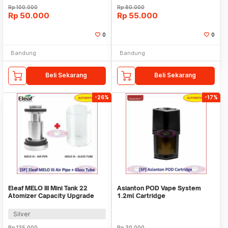
Rp
100.000
Rp
80.000
Rp
50.000
Rp
55.000
0
0
Bandung
Bandung
Beli Sekarang
Beli Sekarang
-26%
-17%
Eleaf MELO III Mini Tank 22
Asianton POD Vape System
Atomizer Capacity Upgrade
1.2ml Cartridge
Silver
Rp
135.000
Rp
30.000