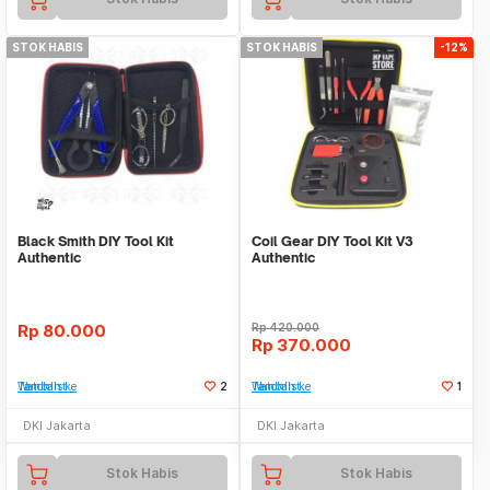
STOK HABIS
STOK HABIS
-12%
Black Smith DIY Tool Kit
Coil Gear DIY Tool Kit V3
Authentic
Authentic
Rp
80.000
Rp
420.000
Rp
370.000
Tambah ke Watchlist
2
Tambah ke Watchlist
1
DKI Jakarta
DKI Jakarta
Stok Habis
Stok Habis