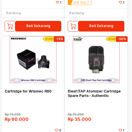
1
Stok Sisa 2
1
Bandung
Bandung
Beli Sekarang
Beli Sekarang
-15%
-50%
Cartridge for Wismec R80
Eleaf iTAP Atomizer Cartridge
Spare Parts - Authentic
Rp
70.000
Rp
70.000
Rp
60.000
Rp
35.000
0
1