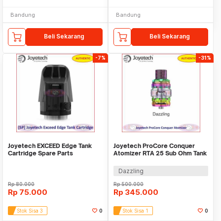
Bandung
Bandung
Beli Sekarang
Beli Sekarang
-7%
-31%
Joyetech EXCEED Edge Tank
Joyetech ProCore Conquer
Cartridge Spare Parts
Atomizer RTA 25 Sub Ohm Tank
5.5ml Authentic
Dazzling
Rp
80.000
Rp
500.000
Rp
75.000
Rp
345.000
Stok Sisa 3
0
Stok Sisa 1
0