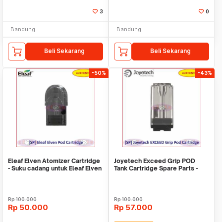
3
0
Bandung
Bandung
Beli Sekarang
Beli Sekarang
-50%
-43%
Eleaf Elven Atomizer Cartridge
Joyetech Exceed Grip POD
- Suku cadang untuk Eleaf Elven
Tank Cartridge Spare Parts -
POD -
Authentic
Rp
100.000
Rp
100.000
Rp
50.000
Rp
57.000