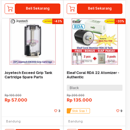
Beli Sekarang
Beli Sekarang
-43%
-33%
Joyetech Exceed Grip Tank
Eleaf Coral RDA 22 Atomizer -
Cartridge Spare Parts
Authentic
Black
Rp
100.000
Rp
200.000
Rp
57.000
Rp
135.000
3
Stok Sisa 1
9
Bandung
Bandung