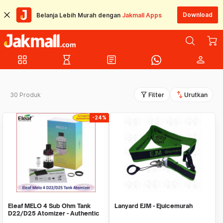
Download
Belanja Lebih Murah dengan
Jakmall Apps
grid_view
hourglass_empty
article
person
filter_alt
swap_vert
30 Produk
Filter
Urutkan
-24%
Eleaf MELO 4 Sub Ohm Tank
Lanyard EJM - Ejuicemurah
D22/D25 Atomizer - Authentic