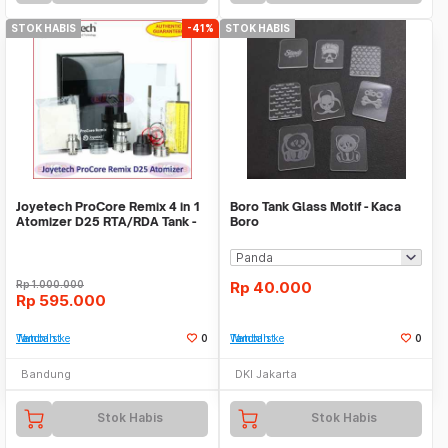
STOK HABIS
-41%
STOK HABIS
Joyetech ProCore Remix 4 in 1
Boro Tank Glass Motif - Kaca
Atomizer D25 RTA/RDA Tank -
Boro
Authentic
Rp
1.000.000
Rp
40.000
Rp
595.000
Tambah ke Watchlist
0
Tambah ke Watchlist
0
Bandung
DKI Jakarta
Stok Habis
Stok Habis