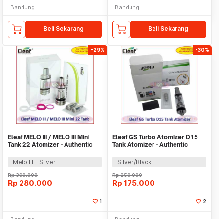
Bandung
Bandung
Beli Sekarang
Beli Sekarang
-29%
-30%
Eleaf MELO III / MELO III Mini
Eleaf GS Turbo Atomizer D15
Tank 22 Atomizer - Authentic
Tank Atomizer - Authentic
Melo III - Silver
Silver/Black
Rp
390.000
Rp
250.000
Rp
280.000
Rp
175.000
1
2
Bandung
Bandung