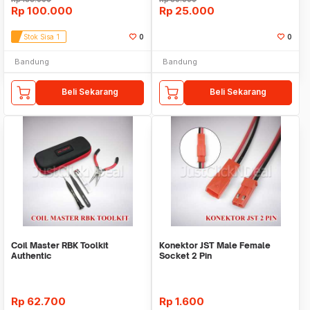
Rp
100.000
Rp
25.000
Stok Sisa 1
0
0
Bandung
Bandung
Beli Sekarang
Beli Sekarang
Coil Master RBK Toolkit
Konektor JST Male Female
Authentic
Socket 2 Pin
Rp
62.700
Rp
1.600