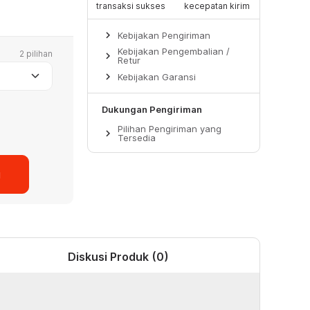
transaksi sukses
kecepatan kirim
keyboard_arrow_right
Kebijakan Pengiriman
Kebijakan Pengembalian /
2 pilihan
keyboard_arrow_right
Retur
keyboard_arrow_down
keyboard_arrow_right
Kebijakan Garansi
Dukungan Pengiriman
Pilihan Pengiriman yang
keyboard_arrow_right
Tersedia
g
Diskusi Produk (0)