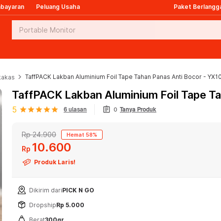
mbayaran
Peluang Usaha
Paket Berlangg
keyboard_arrow_right
TaffPACK Lakban Aluminium Foil Tape Tahan Panas Anti Bocor - YX1
kakas
TaffPACK Lakban Aluminium Foil Tape Ta
assignment
5
star
star
star
star
star
6 ulasan
0
Tanya Produk
Rp 24.900
Hemat 58%
10
600
Rp
Produk Laris!
Dikirim dari
PICK N GO
Dropship
Rp 5.000
Berat
300gr