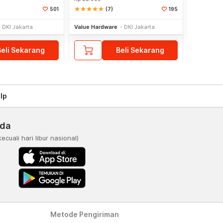
star
star
star
star
star
(7)
star
star
star
star
sta
501
195
DKI Jakarta
Value Hardware
DKI Jakarta
Home Solu
Beli Sekarang
Beli Sekarang
lp
nda
kecuali hari libur nasional)
Metode Pengiriman