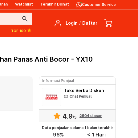
anan
Watchlist
Terakhir Dilihat
Customer Service
search
Login
/
Daftar
TOP 100
0
han Panas Anti Bocor - YX10
Informasi Penjual
Toko Serba Diskon
mail
Chat Penjual
4.9
2504
ulasan
/5
Data penjualan selama 1 bulan terakhir
96%
< 1 Hari