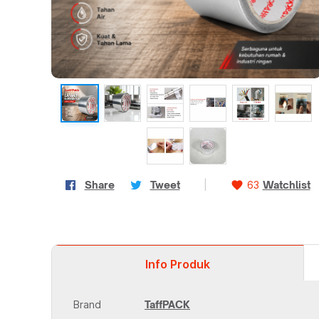
Share
Tweet
|
favorite
63
Watchlist
Info
Produk
Brand
TaffPACK