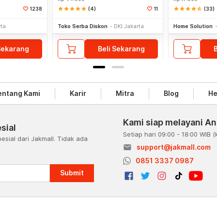
star
star
star
star
star
(4)
star
star
star
star
star_half
(33)
1238
11
rta
Toko Serba Diskon
DKI Jakarta
Home Solution
Sekarang
Beli Sekarang
entang Kami
Karir
Mitra
Blog
He
Kami siap melayani A
sial
Setiap hari 09:00 - 18:00 WIB
(
esial dari Jakmall. Tidak ada
email
support@jakmall.com
a
0851 3337 0987
Submit