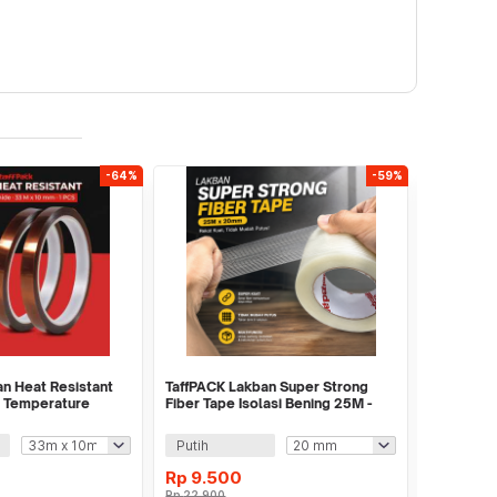
-64%
-59%
n Heat Resistant
TaffPACK Lakban Super Strong
TaffHOME
h Temperature
Fiber Tape Isolasi Bening 25M -
Jendela D
GF25M
Nano 20 
Putih
Rp
9.500
Rp
5.6
Rp
22.900
Rp
15.900