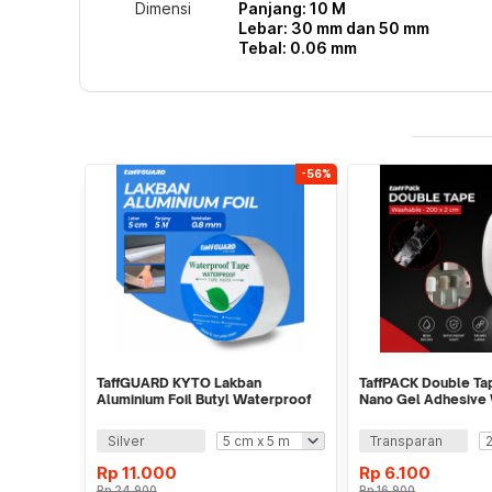
Dimensi
Panjang: 10 M
Lebar: 30 mm dan 50 mm
Tebal: 0.06 mm
-56%
TaffGUARD KYTO Lakban
TaffPACK Double Ta
Aluminium Foil Butyl Waterproof
Nano Gel Adhesive
Anti Bocor 0.8mm - LS549
Sticker - J007
Silver
Transparan
Rp
11.000
Rp
6.100
Rp
24.900
Rp
16.900