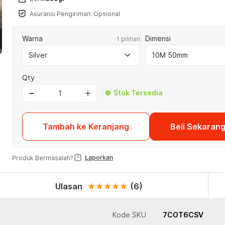
Asuransi Pengiriman: Opsional
Warna
Dimensi
1 pilihan
keyboard_arrow_down
Silver
10M 50mm
Qty
Stok Tersedia
check_circle
Tambah ke Keranjang
Beli Sekaran
assignment_late
Laporkan
Produk Bermasalah?
Ulasan
(6)
star
star
star
star
star
Kode SKU
7COT6CSV