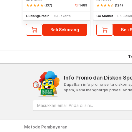
star
star
star
star
star
(137)
star
star
star
star
star_half
(124)
1489
GudangGrosir
DKI Jakarta
Go Market
DKI Jaka
Beli Sekarang
Beli 
T
Info Promo dan Diskon Spe
Dapatkan info promo serta diskon sp
spam, kami menghargai privasi And
Metode Pembayaran