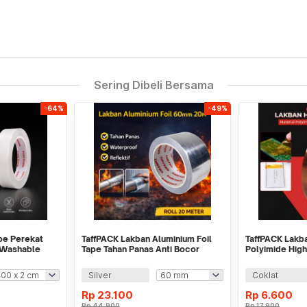
Sering Dibeli Bersama
-64%
-49%
pe Perekat
TaffPACK Lakban Aluminium Foil
TaffPACK Lakba
 Washable
Tape Tahan Panas Anti Bocor
Polyimide Hig
0.06mm 20M - INU161
Adhesive
Silver
Coklat
Rp
23.100
Rp
6.600
Rp
44.900
Rp
17.900