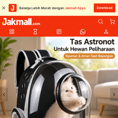
Download
Belanja Lebih Murah dengan
Jakmall Apps
grid_view
hourglass_empty
article
person