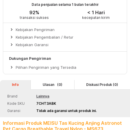
Data penjualan selama 1 bulan terakhir
92%
< 1 Hari
transaksi sukses
kecepatan kirim
keyboard_arrow_right
Kebijakan Pengiriman
keyboard_arrow_right
Kebijakan Pengembalian / Retur
keyboard_arrow_right
Kebijakan Garansi
Dukungan Pengiriman
keyboard_arrow_right
Pilihan Pengiriman yang Tersedia
Info
Ulasan
(0)
Diskusi Produk (0)
Brand
Lainnya
Kode SKU
7CHT3ABK
Garansi
Tidak ada garansi untuk produk ini.
Informasi Produk MEISU Tas Kucing Anjing Astronot
Pet Cargo Breathable Travel Nylon - MS673