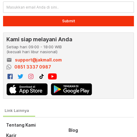
Submit
Kami siap melayani Anda
Setiap hari 09:00 - 18:00 WIB
(kecuali hari libur nasional)
email
support@jakmall.com
0851 3337 0987
Tentang Kami
Blog
Karir