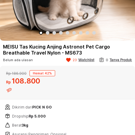
MEISU Tas Kucing Anjing Astronot Pet Cargo
Breathable Travel Nylon - MS673
assignment
favorite
Watchlist
Belum ada ulasan
23
0
Tanya Produk
Rp 186.900
Hemat 42%
108
800
Rp
Dikirim dari
PICK N GO
Dropship
Rp 5.000
Berat
3kg
Asuransi Pengiriman: Opsional