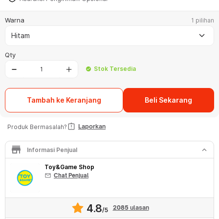
Warna
1 pilihan
keyboard_arrow_down
Hitam
Qty
Stok Tersedia
check_circle
Tambah ke Keranjang
Beli Sekarang
assignment_late
Laporkan
Produk Bermasalah?
store
keyboard_arrow_down
Informasi Penjual
Toy&Game Shop
mail
Chat Penjual
4.8
2085
ulasan
/5