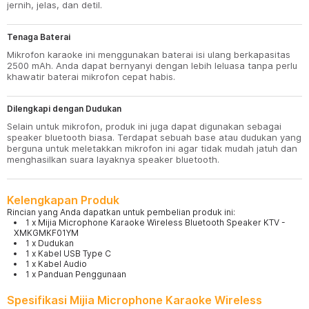
jernih, jelas, dan detil.
Tenaga Baterai
Mikrofon karaoke ini menggunakan baterai isi ulang berkapasitas
2500 mAh. Anda dapat bernyanyi dengan lebih leluasa tanpa perlu
khawatir baterai mikrofon cepat habis.
Dilengkapi dengan Dudukan
Selain untuk mikrofon, produk ini juga dapat digunakan sebagai
speaker bluetooth biasa. Terdapat sebuah base atau dudukan yang
berguna untuk meletakkan mikrofon ini agar tidak mudah jatuh dan
menghasilkan suara layaknya speaker bluetooth.
Kelengkapan Produk
Rincian yang Anda dapatkan untuk pembelian produk ini:
1 x Mijia Microphone Karaoke Wireless Bluetooth Speaker KTV -
XMKGMKF01YM
1 x Dudukan
1 x Kabel USB Type C
1 x Kabel Audio
1 x Panduan Penggunaan
Spesifikasi Mijia Microphone Karaoke Wireless