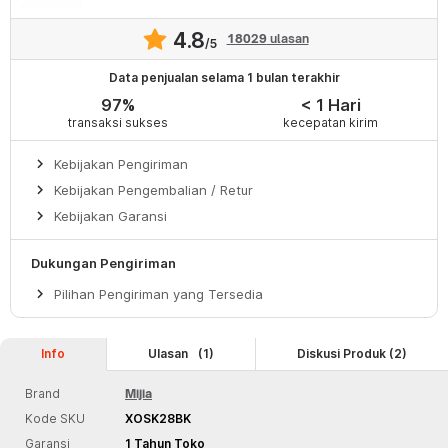
4.8
18029
ulasan
/5
Data penjualan selama 1 bulan terakhir
97%
< 1 Hari
transaksi sukses
kecepatan kirim
keyboard_arrow_right
Kebijakan Pengiriman
keyboard_arrow_right
Kebijakan Pengembalian / Retur
keyboard_arrow_right
Kebijakan Garansi
Dukungan Pengiriman
keyboard_arrow_right
Pilihan Pengiriman yang Tersedia
Info
Ulasan
(1)
Diskusi Produk (2)
Brand
Mijia
Kode SKU
XOSK28BK
Garansi
1 Tahun Toko