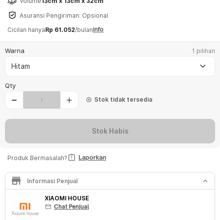
Volume
13cm x 13cm x 32cm
Asuransi Pengiriman: Opsional
info
Cicilan hanya
Rp 61.052
/bulan
Warna
1 pilihan
keyboard_arrow_down
Hitam
Qty
Stok tidak tersedia
highlight_off
Stok Habis
assignment_late
Laporkan
Produk Bermasalah?
store
keyboard_arrow_down
Informasi Penjual
XIAOMI HOUSE
mail
Chat Penjual