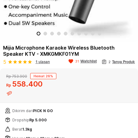
Mijia Microphone Karaoke Wireless Bluetooth
Speaker KTV - XMKGMKF01YM
favorite
assignment
5
Watchlist
31
star
star
star
star
star
1 ulasan
2
Tanya Produk
Rp 753.900
Hemat 26%
558
400
Rp
Dikirim dari
PICK N GO
Dropship
Rp 5.000
Berat
1.3kg