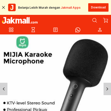
Download
Belanja Lebih Murah dengan
Jakmall Apps
grid_view
hourglass_empty
article
person