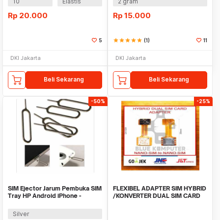
10
Elastis
2 gram
Rp
20.000
Rp
15.000
5
star
star
star
star
star
(1)
11
DKI Jakarta
DKI Jakarta
Beli Sekarang
Beli Sekarang
-50%
-25%
SIM Ejector Jarum Pembuka SIM
FLEXIBEL ADAPTER SIM HYBRID
Tray HP Android iPhone -
/KONVERTER DUAL SIM CARD
HCR069
NANO
Silver