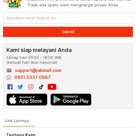
Tidak ada spam, kami menghargai privasi Anda
Submit
Kami siap melayani Anda
Setiap hari 09:00 - 18:00 WIB
(kecuali hari libur nasional)
email
support@jakmall.com
0851 3337 0987
Tentang Kami