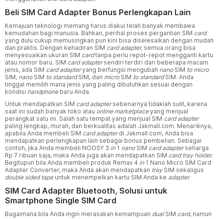
Beli SIM Card Adapter Bonus Perlengkapan Lain
Kemajuan teknologi memang harus diakui telah banyak membawa
kemudahan bagi manusia. Bahkan, perihal proses pergantian SIM
card
yang dulu cukup memusingkan pun kini bisa diselesaikan dengan mudah
dan praktis. Dengan kehadiran SIM
card adapter,
semua orang bisa
menyesuaikan ukuran SIM
card
tanpa perlu repot-repot mengganti kartu
atau nomor baru. SIM
card adapter
sendiri terdiri dari beberapa macam
jenis, ada SIM
card adapter
yang berfungsi mengubah
nano
SIM
to micro
SIM,
nano
SIM
to standard
SIM, dan
micro
SIM
to standard
SIM. Anda
tinggal memilih mana jenis yang paling dibutuhkan sesuai dengan
kondisi
handphone
baru Anda.
Untuk mendapatkan SIM
card adapter
sebenarnya tidaklah sulit, karena
saat ini sudah banyak toko atau
online marketplace
yang menjual
perangkat satu ini. Salah satu tempat yang menjual SIM
card adapter
paling lengkap, murah, dan berkualitas adalah Jakmall.com. Menariknya,
apabila Anda membeli SIM
card adapter
di Jakmall.com, Anda bisa
mendapatkan perlengkapan lain sebagai bonus pembelian. Sebagai
contoh, jika Anda membeli NOOSY 3
in
1
nano
SIM
card adapter
seharga
Rp 7 ribuan saja, maka Anda juga akan mendapatkan SIM
card
tray holder.
Begitupun bila Anda membeli produk Remax 4
in
1 Nano Micro SIM Card
Adapter Converter, maka Anda akan mendapatkan
tray
SIM sekaligus
double sided tape
untuk menempelkan kartu SIM Anda ke
adapter.
SIM Card Adapter Bluetooth, Solusi untuk
Smartphone Single SIM Card
Bagaimana bila Anda ingin merasakan kemampuan
dual
SIM
card
, namun