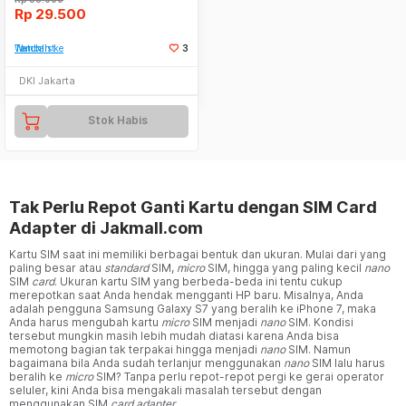
Rp
29.500
Tambah ke Watchlist
3
DKI Jakarta
Stok Habis
Tak Perlu Repot Ganti Kartu dengan SIM Card
Adapter di Jakmall.com
Kartu SIM saat ini memiliki berbagai bentuk dan ukuran. Mulai dari yang
paling besar atau
standard
SIM,
micro
SIM, hingga yang paling kecil
nano
SIM
card
. Ukuran kartu SIM yang berbeda-beda ini tentu cukup
merepotkan saat Anda hendak mengganti HP baru. Misalnya, Anda
adalah pengguna Samsung Galaxy S7 yang beralih ke iPhone 7, maka
Anda harus mengubah kartu
micro
SIM menjadi
nano
SIM. Kondisi
tersebut mungkin masih lebih mudah diatasi karena Anda bisa
memotong bagian tak terpakai hingga menjadi
nano
SIM. Namun
bagaimana bila Anda sudah terlanjur menggunakan
nano
SIM lalu harus
beralih ke
micro
SIM? Tanpa perlu repot-repot pergi ke gerai operator
seluler, kini Anda bisa mengakali masalah tersebut dengan
menggunakan SIM
card adapter.