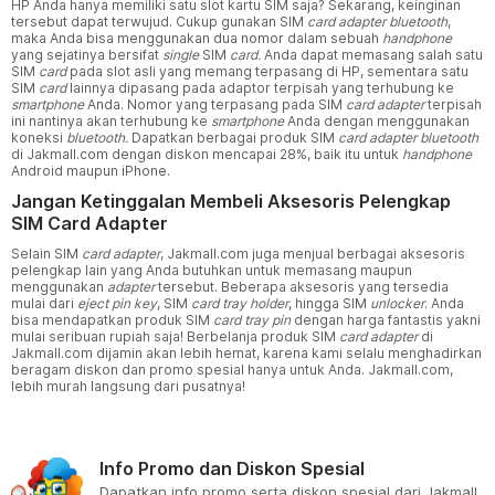
HP Anda hanya memiliki satu slot kartu SIM saja? Sekarang, keinginan
tersebut dapat terwujud. Cukup gunakan SIM
card adapter bluetooth
,
maka Anda bisa menggunakan dua nomor dalam sebuah
handphone
yang sejatinya bersifat
single
SIM
card.
Anda dapat memasang salah satu
SIM
card
pada slot asli yang memang terpasang di HP, sementara satu
SIM
card
lainnya dipasang pada adaptor terpisah yang terhubung ke
smartphone
Anda. Nomor yang terpasang pada SIM
card adapter
terpisah
ini nantinya akan terhubung ke
smartphone
Anda dengan menggunakan
koneksi
bluetooth.
Dapatkan berbagai produk SIM
card adapter bluetooth
di Jakmall.com dengan diskon mencapai 28%, baik itu untuk
handphone
Android maupun iPhone.
Jangan Ketinggalan Membeli Aksesoris Pelengkap
SIM Card Adapter
Selain SIM
card adapter
, Jakmall.com juga menjual berbagai aksesoris
pelengkap lain yang Anda butuhkan untuk memasang maupun
menggunakan
adapter
tersebut. Beberapa aksesoris yang tersedia
mulai dari
eject pin key
, SIM
card tray holder
, hingga SIM
unlocker
. Anda
bisa mendapatkan produk SIM
card tray pin
dengan harga fantastis yakni
mulai seribuan rupiah saja! Berbelanja produk SIM
card adapter
di
Jakmall.com dijamin akan lebih hemat, karena kami selalu menghadirkan
beragam diskon dan promo spesial hanya untuk Anda. Jakmall.com,
lebih murah langsung dari pusatnya!
Info Promo dan Diskon Spesial
Dapatkan info promo serta diskon spesial dari Jakmall.