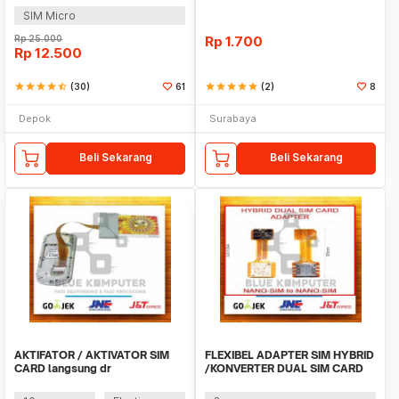
SIM Micro
Rp
25.000
Rp
1.700
Rp
12.500
star
star
star
star
star_half
(30)
61
star
star
star
star
star
(2)
8
Depok
Surabaya
Beli Sekarang
Beli Sekarang
AKTIFATOR / AKTIVATOR SIM
FLEXIBEL ADAPTER SIM HYBRID
CARD langsung dr
/KONVERTER DUAL SIM CARD
importiractivator
NANO