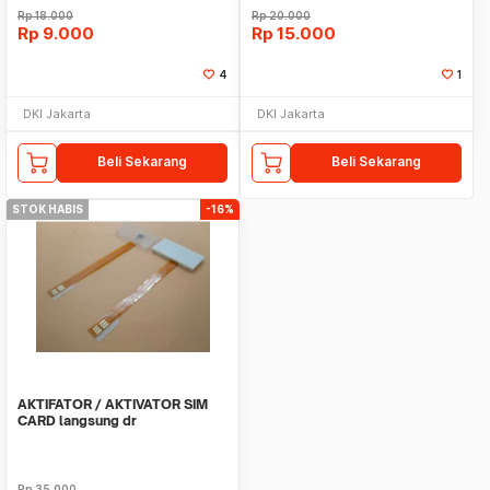
Rp
18.000
Rp
20.000
Rp
9.000
Rp
15.000
4
1
DKI Jakarta
DKI Jakarta
Beli Sekarang
Beli Sekarang
STOK HABIS
-16%
AKTIFATOR / AKTIVATOR SIM
CARD langsung dr
importiractivator
Rp
35.000