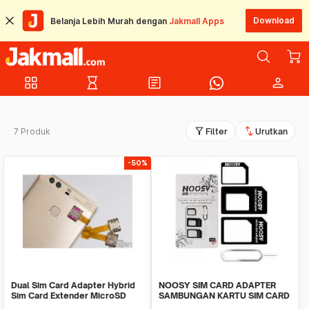
Download
Belanja Lebih Murah dengan
Jakmall Apps
grid_view
hourglass_empty
article
person
filter_alt
swap_vert
7 Produk
Filter
Urutkan
-50%
Dual Sim Card Adapter Hybrid
NOOSY SIM CARD ADAPTER
Sim Card Extender MicroSD
SAMBUNGAN KARTU SIM CARD
Card Converter
HANDPHONE MODEM BESAR