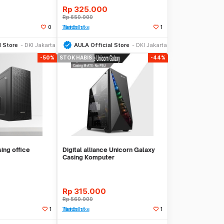
Rp
325.000
Rp
650.000
0
Tambah ke Watchlist
1
Stok Habis
Stok Habis
l Store
DKI Jakarta
AULA Official Store
DKI Jakarta
-50%
STOK HABIS
-44%
ing office
Digital alliance Unicorn Galaxy
Casing Komputer
Rp
315.000
Rp
560.000
1
Tambah ke Watchlist
1
Stok Habis
Stok Habis