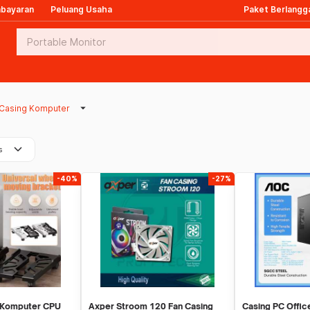
mbayaran
Peluang Usaha
Paket Berlangg
arrow_drop_down
Casing Komputer
keyboard_arrow_down
s
-40%
-27%
Komputer CPU
Axper Stroom 120 Fan Casing
Casing PC Offi