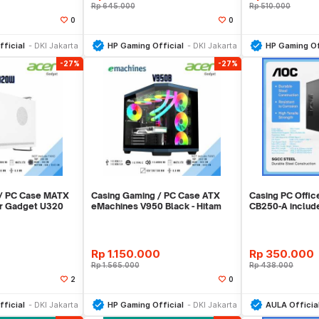
Rp
645.000
Rp
510.000
0
0
li Sekarang
Beli Sekarang
Be
ficial
DKI Jakarta
HP Gaming Official
DKI Jakarta
HP Gaming Of
-27%
-27%
 / PC Case MATX
Casing Gaming / PC Case ATX
Casing PC Offi
r Gadget U320
eMachines V950 Black - Hitam
CB250-A inclu
Garansi 1 Tahun
Rp
1.150.000
Rp
350.000
Rp
1.565.000
Rp
438.000
2
0
li Sekarang
Beli Sekarang
Be
ficial
DKI Jakarta
HP Gaming Official
DKI Jakarta
AULA Officia