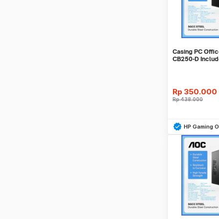
Casing PC Off
CB250-D Inclu
Garansi 1 Tahun
Rp
350.000
Rp
438.000
Be
HP Gaming Of