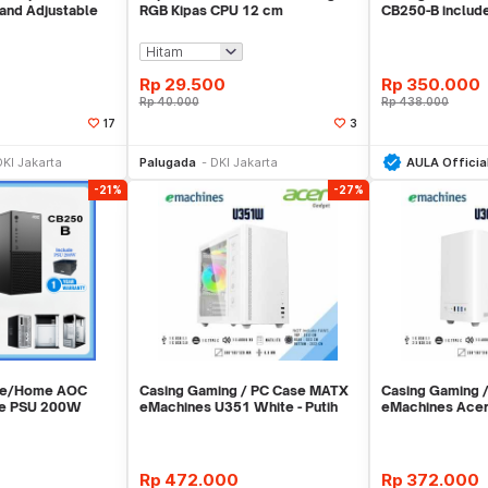
tand Adjustable
RGB Kipas CPU 12 cm
CB250-B inclu
 - ZJ-B
Garansi 1 Tahun
Rp
29.500
Rp
350.000
Rp
40.000
Rp
438.000
17
3
li Sekarang
Beli Sekarang
Be
DKI Jakarta
Palugada
DKI Jakarta
AULA Officia
-21%
-27%
ice/Home AOC
Casing Gaming / PC Case MATX
Casing Gaming 
de PSU 200W
eMachines U351 White - Putih
eMachines Ace
White - Putih
Rp
472.000
Rp
372.000