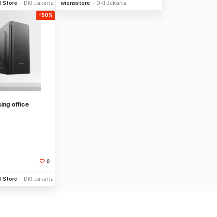
l Store
DKI Jakarta
wiensstore
DKI Jakarta
-50%
ing office
0
Stok Habis
l Store
DKI Jakarta