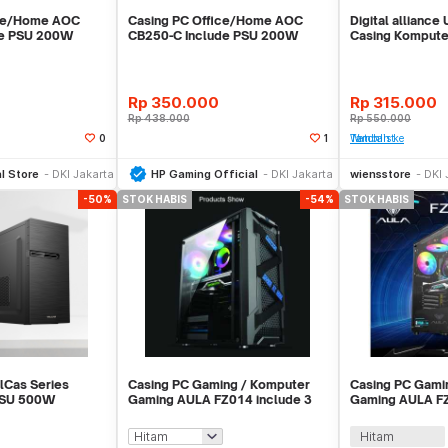
ice/Home AOC
Casing PC Office/Home AOC
Digital alliance
de PSU 200W
CB250-C Include PSU 200W
Casing Kompute
Garansi 1 Tahun
Rp
350.000
Rp
315.000
Rp
438.000
Rp
550.000
0
1
Tambah ke Watchlist
li Sekarang
Beli Sekarang
l Store
DKI Jakarta
HP Gaming Official
DKI Jakarta
wiensstore
DKI 
-50%
STOK HABIS
-54%
STOK HABIS
lCas Series
Casing PC Gaming / Komputer
Casing PC Gami
PSU 500W
Gaming AULA FZ014 include 3
Gaming AULA FZ
80cm
fans RGB
fans RGB
Hitam