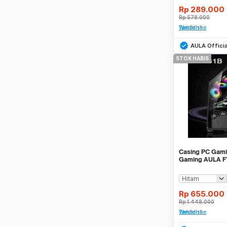
Rp
289.000
Rp
578.000
Tambah ke Watchlist
AULA Officia
STOK HABIS
Casing PC Gami
Gaming AULA F
fans RGB
Rp
655.000
Rp
1.448.000
Tambah ke Watchlist