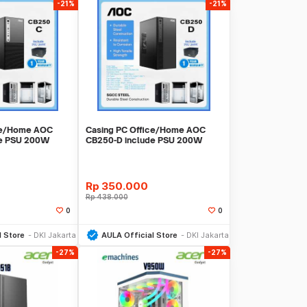
-21%
-21%
ce/Home AOC
Casing PC Office/Home AOC
de PSU 200W
CB250-D include PSU 200W
Garansi 1 Tahun
Rp
350.000
Rp
438.000
0
0
li Sekarang
Beli Sekarang
l Store
DKI Jakarta
AULA Official Store
DKI Jakarta
-27%
-27%