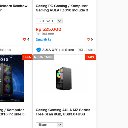
 Unicorn Rainbow
Casing PC Gaming / Komputer
r
Gaming AULA FZ016 include 3
fans RGB
Rp
525.000
Rp
1.198.000
4
Tambah ke Watchlist
0
Stok Habis
Stok Habis
Jakarta
AULA Official Store
DKI Jakarta
-56%
STOK HABIS
-50%
ng / Komputer
Casing Gaming AULA MZ Series
013 include 3
Free 3Fan RGB, USB3.0+USB
TYPE C