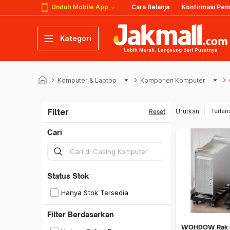
Unduh Mobile App
Cara Belanja
Konfirmasi Pe
Kategori
keyboard_arrow_right
arrow_drop_down
keyboard_arrow_right
arrow_drop_down
keyboard_arrow_right
Komputer & Laptop
Komponen Komputer
Filter
Urutkan
Terlari
Reset
Cari
Status Stok
Hanya Stok Tersedia
Filter Berdasarkan
WOHDOW Rak 