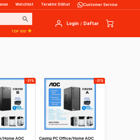
anan
Watchlist
Terakhir Dilihat
Customer Service
search
Login
/
Daftar
TOP 100
-21%
-21%
ce/Home AOC
Casing PC Office/Home AOC