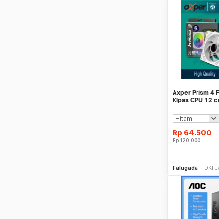
Axper Prism 4 
Kipas CPU 12 
Rp
64.500
Rp
120.000
Be
Palugada
DKI J