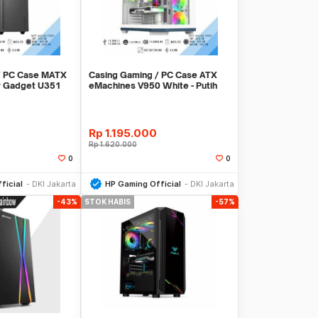
/ PC Case MATX
Casing Gaming / PC Case ATX
r Gadget U351
eMachines V950 White - Putih
Rp
1.195.000
Rp
1.620.000
0
0
li Sekarang
Beli Sekarang
ficial
DKI Jakarta
HP Gaming Official
DKI Jakarta
-43%
STOK HABIS
-57%