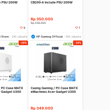
de PSU 200W
CB250-A Include PSU 200W
Garansi 1 Tahun
Rp
350.000
Rp
438.000
0
1
li Sekarang
Beli Sekarang
l Store
DKI Jakarta
HP Gaming Official
DKI Jakarta
-28%
-28%
/ PC Case MATX
Casing Gaming / PC Case MATX
r Gadget U300
eMachines Acer Gadget U300
Black - Hitam
Rp
349.000