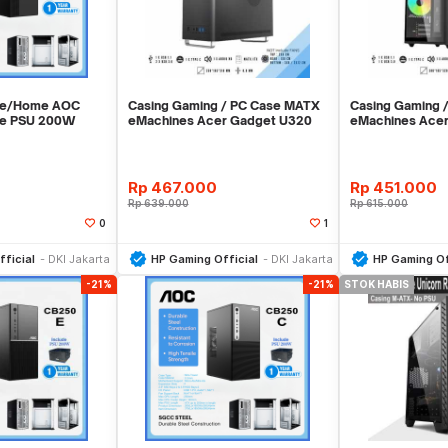
ice/Home AOC
Casing Gaming / PC Case MATX
Casing Gaming 
de PSU 200W
eMachines Acer Gadget U320
eMachines Ace
Black - Hitam
Black - Hitam
Rp
467.000
Rp
451.000
Rp
639.000
Rp
615.000
0
1
li Sekarang
Beli Sekarang
Be
ficial
DKI Jakarta
HP Gaming Official
DKI Jakarta
HP Gaming Of
-21%
-21%
STOK HABIS