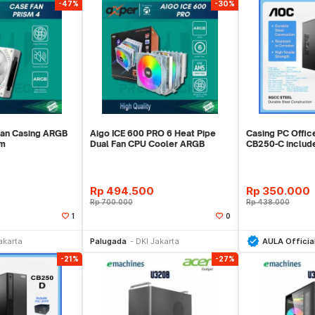
-47%
-30%
Fan Casing ARGB
Aigo ICE 600 PRO 6 Heat Pipe
Casing PC Offi
cm
Dual Fan CPU Cooler ARGB
CB250-C inclu
Prosesor
Garansi 1 Tahun
Rp
494.500
Rp
350.000
Rp
700.000
Rp
438.000
1
0
li Sekarang
Beli Sekarang
Be
akarta
Palugada
DKI Jakarta
AULA Officia
-21%
-27%