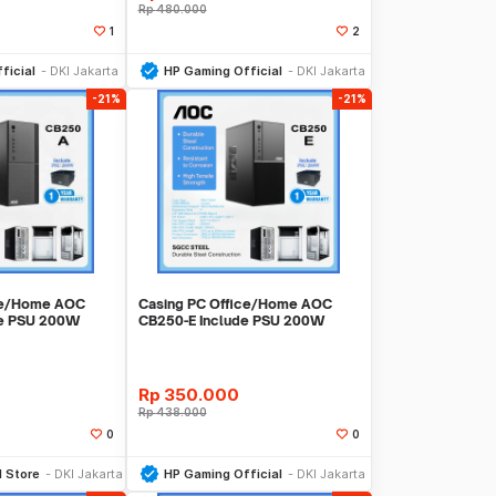
Rp
480.000
1
2
li Sekarang
Beli Sekarang
ficial
DKI Jakarta
HP Gaming Official
DKI Jakarta
-21%
-21%
ce/Home AOC
Casing PC Office/Home AOC
de PSU 200W
CB250-E Include PSU 200W
Garansi 1 Tahun
Rp
350.000
Rp
438.000
0
0
li Sekarang
Beli Sekarang
l Store
DKI Jakarta
HP Gaming Official
DKI Jakarta