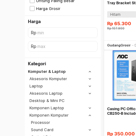
Untung Paling Besar
Tray Bracket S
Mobile 4 Wheels
Harga Grosir
Hitam
Harga
Rp
65.300
Rp
107.900
Be
GudangGrosir
Kategori
Komputer & Laptop
Aksesoris Komputer
Laptop
Aksesoris Laptop
Desktop & Mini PC
Komponen Laptop
Casing PC Off
CB250-B Inclu
Komponen Komputer
Garansi 1 Tahun
Processor
SiCepat REG
Sound Card
SiCepat BEST
Rp
350.000