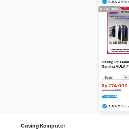
AULA Officia
STOK HABIS
Casing PC Gami
Gaming AULA F
fans RGB
Rp
774.000
Rp
1.558.000
Tambah ke Watchlist
AULA Officia
Casing Komputer