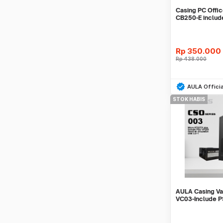
Casing PC Off
CB250-E inclu
Garansi 1 Tahun
Rp
350.000
Rp
438.000
Be
AULA Officia
STOK HABIS
AULA Casing Va
VC03-Include 
max+Free Fan 