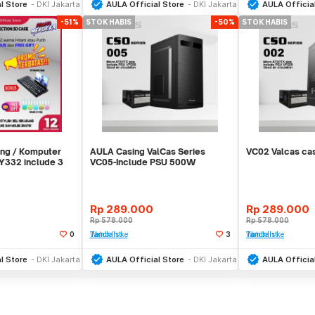
l Store
DKI Jakarta
AULA Official Store
DKI Jakarta
AULA Officia
-51%
STOK HABIS
-50%
STOK HABIS
ng / Komputer
AULA Casing ValCas Series
VC02 Valcas cas
Y332 include 3
VC05-Include PSU 500W
max+Free Fan 80cm
Rp
289.000
Rp
289.000
Rp
578.000
Rp
578.000
0
Tambah ke Watchlist
3
Tambah ke Watchlist
Stok Habis
Stok Habis
l Store
DKI Jakarta
AULA Official Store
DKI Jakarta
AULA Officia