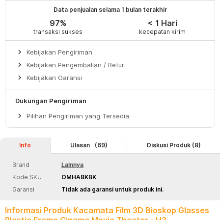
Data penjualan selama 1 bulan terakhir
97%
< 1 Hari
transaksi sukses
kecepatan kirim
keyboard_arrow_right
Kebijakan Pengiriman
keyboard_arrow_right
Kebijakan Pengembalian / Retur
keyboard_arrow_right
Kebijakan Garansi
Dukungan Pengiriman
keyboard_arrow_right
Pilihan Pengiriman yang Tersedia
Info
Ulasan
(69)
Diskusi Produk (8)
Brand
Lainnya
Kode SKU
OMHA8KBK
Garansi
Tidak ada garansi untuk produk ini.
Informasi Produk Kacamata Film 3D Bioskop Glasses