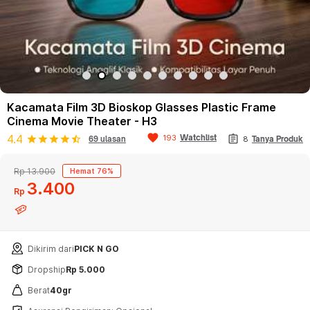
Kacamata Film 3D Bioskop Glasses Plastic Frame
Cinema Movie Theater - H3
favorite
assignment
4.4
Watchlist
193
star
star
star
star
star_half
69 ulasan
8
Tanya Produk
Rp 13.900
Hemat 76%
3
400
Rp
Dikirim dari
PICK N GO
Dropship
Rp 5.000
Berat
40gr