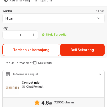
Asuransi Pengiriman: Opsional
Warna
1 pilihan
keyboard_arrow_down
Hitam
Qty
Stok Tersedia
check_circle
Tambah ke Keranjang
Beli Sekarang
assignment_late
Laporkan
Produk Bermasalah?
store
keyboard_arrow_down
Informasi Penjual
Computindo
mail
Chat Penjual
4.6
72532
ulasan
/5