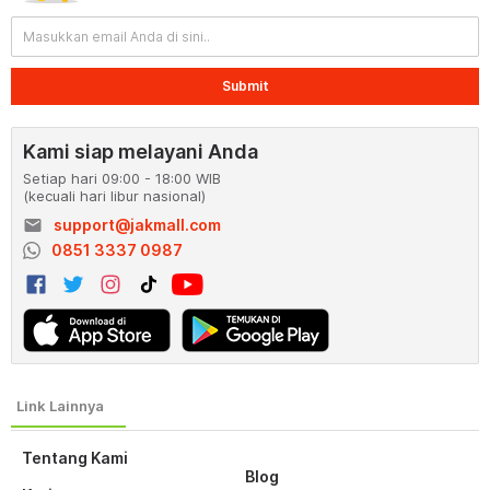
Submit
Kami siap melayani Anda
Setiap hari 09:00 - 18:00 WIB
(kecuali hari libur nasional)
email
support@jakmall.com
0851 3337 0987
Tentang Kami
Blog