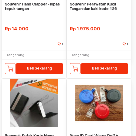
Souvenir Hand Clapper - kipas
Souvenir Perawatan Kuku
tepuk tangan
Tangan dan kaki kode 126
Rp
14.000
Rp
1.975.000
1
1
Tangerang
Tangerang
Beli Sekarang
Beli Sekarang
Souvenir Kotak Kartu Nama
Yoyo ID Card Warna Doff +