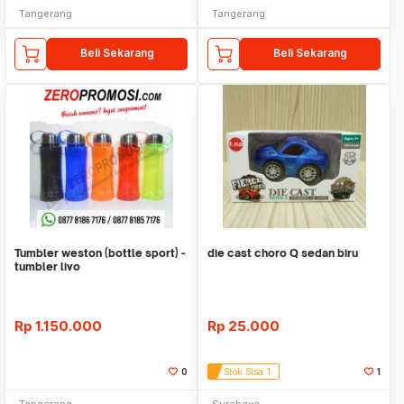
Tangerang
Tangerang
Beli Sekarang
Beli Sekarang
Tumbler weston (bottle sport) -
die cast choro Q sedan biru
tumbler livo
Rp
1.150.000
Rp
25.000
0
Stok Sisa 1
1
Tangerang
Surabaya