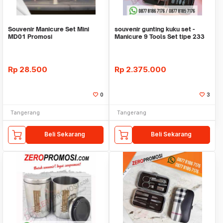
Souvenir Manicure Set Mini
souvenir gunting kuku set -
MD01 Promosi
Manicure 9 Tools Set tipe 233
Rp
28.500
Rp
2.375.000
0
3
Tangerang
Tangerang
Beli Sekarang
Beli Sekarang