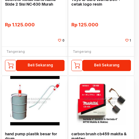
Slide 2 Sisi NC-630 Murah
cetak logo resin
Custom Logo
Rp
1.125.000
Rp
125.000
0
1
Tangerang
Tangerang
Beli Sekarang
Beli Sekarang
hand pump plastik besar for
carbon brush cb459 makita &
drum
maktec