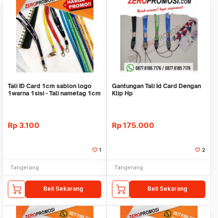
Tali ID Card 1cm sablon logo
Gantungan Tali Id Card Dengan
1warna 1sisi - Tali nametag 1cm
Klip Hp
Rp
3.100
Rp
175.000
1
2
Tangerang
Tangerang
Beli Sekarang
Beli Sekarang