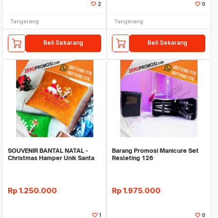
2
0
Tangerang
Tangerang
Beli Sekarang
Beli Sekarang
SOUVENIR BANTAL NATAL -
Barang Promosi Manicure Set
Christmas Hamper Unik Santa
Resleting 126
Rp
1.250.000
Rp
1.975.000
1
0