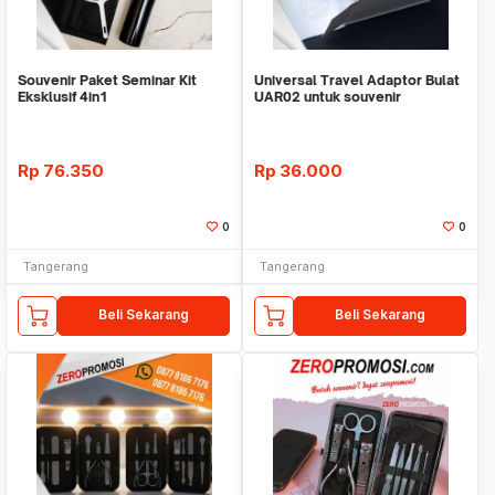
Souvenir Paket Seminar Kit
Universal Travel Adaptor Bulat
Eksklusif 4in1
UAR02 untuk souvenir
Rp
76.350
Rp
36.000
0
0
Tangerang
Tangerang
Beli Sekarang
Beli Sekarang