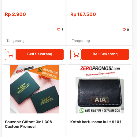
Rp
2.900
Rp
167.500
3
0
Tangerang
Tangerang
Beli Sekarang
Beli Sekarang
Souvenir Giftset 3in1 306
Kotak kartu nama kulit 9101
Custom Promosi