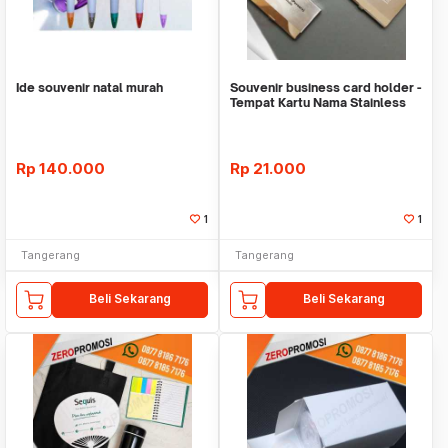
Ide souvenir natal murah
Souvenir business card holder -
Tempat Kartu Nama Stainless
KN-610
Rp
140.000
Rp
21.000
1
1
Tangerang
Tangerang
Beli Sekarang
Beli Sekarang