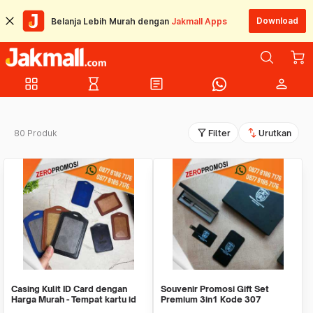
Download
Belanja Lebih Murah dengan
Jakmall Apps
grid_view
hourglass_empty
article
person
filter_alt
swap_vert
80 Produk
Filter
Urutkan
Casing Kulit ID Card dengan
Souvenir Promosi Gift Set
Harga Murah - Tempat kartu id
Premium 3in1 Kode 307
kulit Tanger