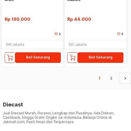
Rp
190.000
Rp
44.000
2
0
DKI Jakarta
DKI Jakarta
Beli Sekarang
Beli Sekarang
keyboard_arrow_right
1
2
Diecast
Jual Diecast Murah, Garansi, Lengkap dari Pusatnya. Ada Diskon,
Cashback, hingga Gratis Ongkir se-Indonesia. Belanja Online di
Jakmall.com, Pasti Aman dan Terpercaya