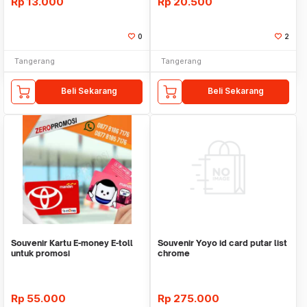
Rp
13.000
Rp
20.500
0
2
Tangerang
Tangerang
Beli Sekarang
Beli Sekarang
Souvenir Kartu E-money E-toll
Souvenir Yoyo id card putar list
untuk promosi
chrome
Rp
55.000
Rp
275.000