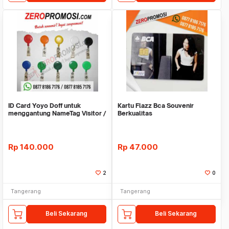
ID Card Yoyo Doff untuk
Kartu Flazz Bca Souvenir
menggantung NameTag Visitor /
Berkualitas
id Karyawan
Rp
140.000
Rp
47.000
2
0
Tangerang
Tangerang
Beli Sekarang
Beli Sekarang