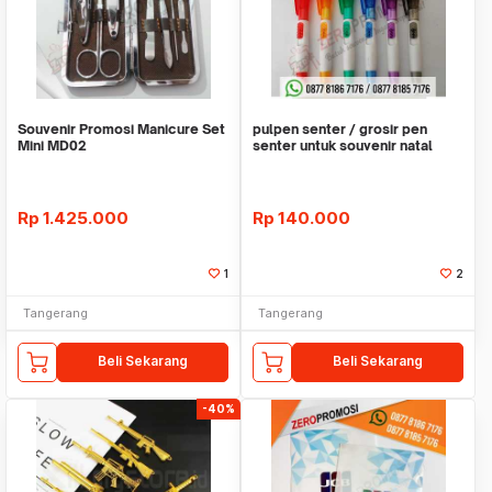
Souvenir Promosi Manicure Set
pulpen senter / grosir pen
Mini MD02
senter untuk souvenir natal
Rp
1.425.000
Rp
140.000
1
2
Tangerang
Tangerang
Beli Sekarang
Beli Sekarang
-40%