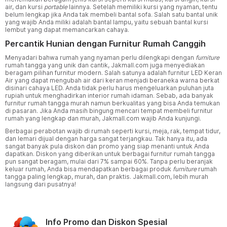
air, dan kursi
portable
lainnya. Setelah memiliki kursi yang nyaman, tentu
belum lengkap jika Anda tak membeli bantal sofa. Salah satu bantal unik
yang wajib Anda miliki adalah bantal lampu, yaitu sebuah bantal kursi
lembut yang dapat memancarkan cahaya.
Percantik Hunian dengan Furnitur Rumah Canggih
Menyadari bahwa rumah yang nyaman perlu dilengkapi dengan
furniture
rumah tangga yang unik dan cantik, Jakmall.com juga menyediakan
beragam pilihan furnitur modern. Salah satunya adalah furnitur LED Keran
Air yang dapat mengubah air dari keran menjadi beraneka warna berkat
disinari cahaya LED. Anda tidak perlu harus mengeluarkan puluhan juta
rupiah untuk menghadirkan interior rumah idaman. Sebab, ada banyak
furnitur rumah tangga murah namun berkualitas yang bisa Anda temukan
di pasaran. Jika Anda masih bingung mencari tempat membeli furnitur
rumah yang lengkap dan murah, Jakmall.com wajib Anda kunjungi.
Berbagai perabotan wajib di rumah seperti kursi, meja, rak, tempat tidur,
dan lemari dijual dengan harga sangat terjangkau. Tak hanya itu, ada
sangat banyak pula diskon dan promo yang siap menanti untuk Anda
dapatkan. Diskon yang diberikan untuk berbagai furnitur rumah tangga
pun sangat beragam, mulai dari 7% sampai 60%. Tanpa perlu beranjak
keluar rumah, Anda bisa mendapatkan berbagai produk
furniture
rumah
tangga paling lengkap, murah, dan praktis. Jakmall.com, lebih murah
langsung dari pusatnya!
Info Promo dan Diskon Spesial