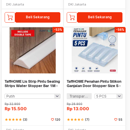
DKI Jakarta
DKI Jakarta
Beli Sekarang
Beli Sekarang
-53%
-56%
TaffHOME Lis Strip Pintu Sealing
TaffHOME Penahan Pintu Silikon
Strips Water Stopper Bar 1M -
Ganjalan Door Stopper Size S -
IB311
T01
Transparan
Rp
32.900
Rp
28.900
Rp
15.500
Rp
13.000
star
star
star
star
star
(3)
120
star
star
star
star
star_half
(7)
55
DKI Jakarta
DKI Jakarta