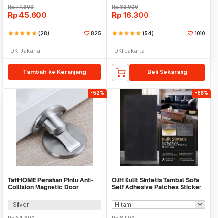
Rp
77.900
Rp
33.900
Rp
45.600
Rp
16.300
star
star
star
star
star
(28)
825
star
star
star
star
star
(54)
1010
DKI Jakarta
DKI Jakarta
Tambah ke Keranjang
Beli Sekarang
-52%
-86%
TaffHOME Penahan Pintu Anti-
QJH Kulit Sintetis Tambal Sofa
Collision Magnetic Door
Self Adhesive Patches Sticker
Stopper - KAK-883
10x20cm - RX276
Silver
Rp
34.900
Rp
8.900