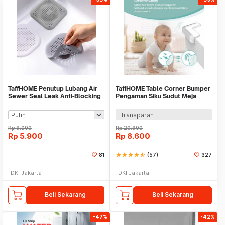
TaffHOME Penutup Lubang Air
TaffHOME Table Corner Bumper
Sewer Seal Leak Anti-Blocking
Pengaman Siku Sudut Meja
Filter Cover - SJ226
Silicone 10 PCS - FY21
Transparan
Rp
9.000
Rp
20.900
Rp
5.900
Rp
8.600
81
star
star
star
star
star_half
(57)
327
DKI Jakarta
DKI Jakarta
Beli Sekarang
Beli Sekarang
-47%
-42%