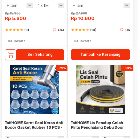
Rp
15.900
Rp
27.900
Rp
5.600
Rp
10.600
star
star
star
star
star
(9)
483
star
star
star
star
star_half
(14)
516
DKI Jakarta
DKI Jakarta
Beli Sekarang
Tambah ke Keranjang
-79%
-60%
TaffHOME Karet Seal Keran Anti
TaffHOME Lis Penutup Celah
Bocor Gasket Rubber 10 PCS -
Pintu Penghalang Debu Door
P1
Seal 2x2.5M - ESPV5