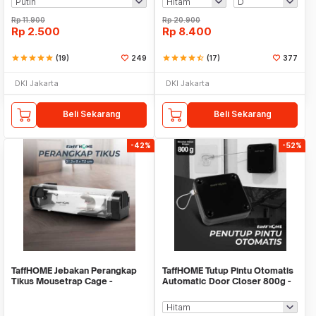
Rp
11.900
Rp
20.900
Rp
2.500
Rp
8.400
star
star
star
star
star
(19)
249
star
star
star
star
star_half
(17)
377
DKI Jakarta
DKI Jakarta
Beli Sekarang
Beli Sekarang
-42%
-52%
TaffHOME Jebakan Perangkap
TaffHOME Tutup Pintu Otomatis
Tikus Mousetrap Cage -
Automatic Door Closer 800g -
HU1999
MO-206