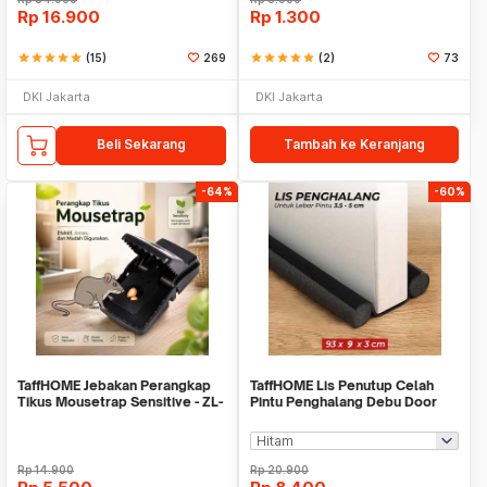
Rp
16.900
Rp
1.300
star
star
star
star
star
(15)
269
star
star
star
star
star
(2)
73
DKI Jakarta
DKI Jakarta
Beli Sekarang
Tambah ke Keranjang
-64%
-60%
TaffHOME Jebakan Perangkap
TaffHOME Lis Penutup Celah
Tikus Mousetrap Sensitive - ZL-
Pintu Penghalang Debu Door
2021
Bottom Seal 93cm - FF53
Rp
14.900
Rp
20.900