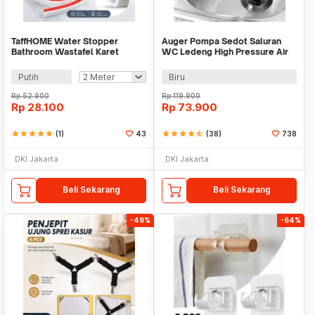
TaffHOME Water Stopper
Auger Pompa Sedot Saluran
Bathroom Wastafel Karet
WC Ledeng High Pressure Air
Penahan Air 3cm - AL3CM
Drain Plunger - JJ63010
Putih
Biru
Rp
52.900
Rp
119.900
Rp
28.100
Rp
73.900
star
star
star
star
star
(1)
43
star
star
star
star
star_half
(38)
738
DKI Jakarta
DKI Jakarta
Beli Sekarang
Beli Sekarang
-49%
-64%