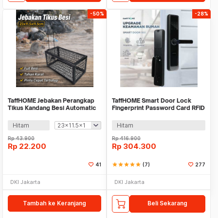
-50%
-28%
TaffHOME Jebakan Perangkap
TaffHOME Smart Door Lock
Tikus Kandang Besi Automatic
Fingerprint Password Card RFID
Mousetrap - B-23
Alarm - XR24
Hitam
Hitam
Rp
43.900
Rp
416.900
Rp
22.200
Rp
304.300
41
star
star
star
star
star
(7)
277
DKI Jakarta
DKI Jakarta
Tambah ke Keranjang
Beli Sekarang