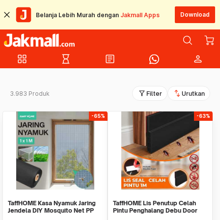
Download
Belanja Lebih Murah dengan
Jakmall Apps
grid_view
hourglass_empty
article
person
filter_alt
swap_vert
3.983 Produk
Filter
Urutkan
-65%
-63%
TaffHOME Kasa Nyamuk Jaring
TaffHOME Lis Penutup Celah
Jendela DIY Mosquito Net PP
Pintu Penghalang Debu Door
Nano 20 Mesh - AW15
Bottom Seal 1M - LQ7