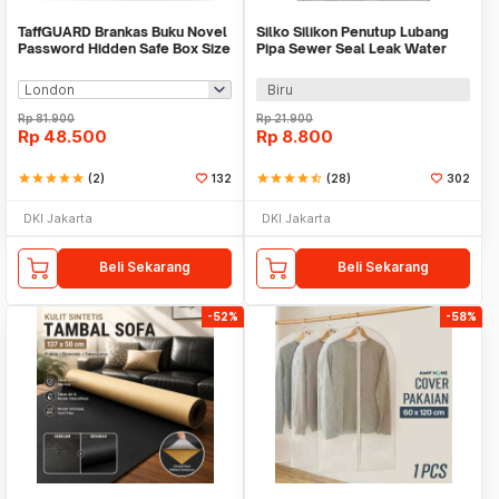
TaffGUARD Brankas Buku Novel
Silko Silikon Penutup Lubang
Password Hidden Safe Box Size
Pipa Sewer Seal Leak Water
S - KB-20P
Pipe - YS02
Biru
Rp
81.900
Rp
21.900
Rp
48.500
Rp
8.800
star
star
star
star
star
(2)
132
star
star
star
star
star_half
(28)
302
DKI Jakarta
DKI Jakarta
Beli Sekarang
Beli Sekarang
-52%
-58%