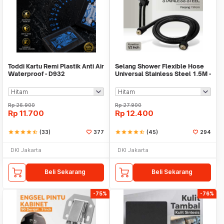
Toddi Kartu Remi Plastik Anti Air
Selang Shower Flexible Hose
Waterproof - D932
Universal Stainless Steel 1.5M -
SM15
Rp
26.900
Rp
27.900
Rp
11.700
Rp
12.400
star
star
star
star
star_half
(33)
377
star
star
star
star
star_half
(45)
294
DKI Jakarta
DKI Jakarta
Beli Sekarang
Beli Sekarang
-75%
-76%