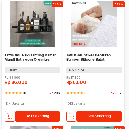
-44%
-64%
TaffHOME Rak Gantung Kamar
TaffHOME Stiker Benturan
Mandi Bathroom Organizer
Bumper Silicone Bulat
Rack Aluminium - SHR241
Hemispherical 100 PCS - FZL10
Hitam
No Color
Rp
63.900
Rp
17.900
Rp
36.000
Rp
6.600
star
star
star
star
star
(1)
206
star
star
star
star
star_half
(59)
357
DKI Jakarta
DKI Jakarta
Beli Sekarang
Beli Sekarang
-35%
-59%