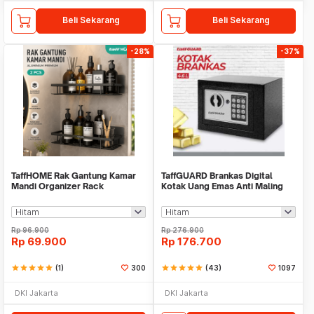
Beli Sekarang
Beli Sekarang
-28%
-37%
TaffHOME Rak Gantung Kamar
TaffGUARD Brankas Digital
Mandi Organizer Rack
Kotak Uang Emas Anti Maling
Aluminium 2 PCS - SHR241
230x170x170mm - EB30
Rp
96.900
Rp
276.900
Rp
69.900
Rp
176.700
star
star
star
star
star
(1)
300
star
star
star
star
star
(43)
1097
DKI Jakarta
DKI Jakarta