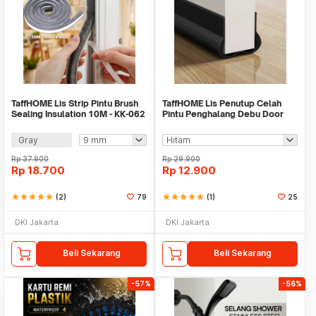
TaffHOME Lis Strip Pintu Brush
TaffHOME Lis Penutup Celah
Sealing Insulation 10M - KK-062
Pintu Penghalang Debu Door
Bottom Seal 93cm - TP150
Gray
Rp
37.900
Rp
29.900
Rp
18.700
Rp
12.900
star
star
star
star
star
(2)
79
star
star
star
star
star
(1)
25
DKI Jakarta
DKI Jakarta
Beli Sekarang
Beli Sekarang
-57%
-56%