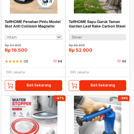
TaffHOME Penahan Pintu Model
TaffHOME Sapu Garuk Taman
Slot Anti Collision Magnetic
Garden Leaf Rake Carbon Steel
Door Stopper - XS-X018
15 Teeth - IS-15
Silver
Rp
34.900
Rp
90.900
Rp
16.500
Rp
52.900
star
star
star
star
star
(3)
94
49
DKI Jakarta
DKI Jakarta
Beli Sekarang
Beli Sekarang
-47%
-39%