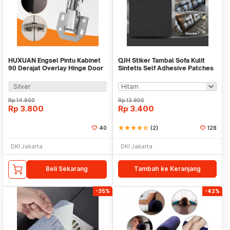
HUXUAN Engsel Pintu Kabinet
QJH Stiker Tambal Sofa Kulit
90 Derajat Overlay Hinge Door
Sintetis Self Adhesive Patches
3 Inch - HX3
30x25cm - RX277
Silver
Rp
14.900
Rp
13.900
Rp
3.800
Rp
3.400
40
star
star
star
star
star_half
(2)
128
DKI Jakarta
DKI Jakarta
Beli Sekarang
Tambah ke Keranjang
-35%
-42%