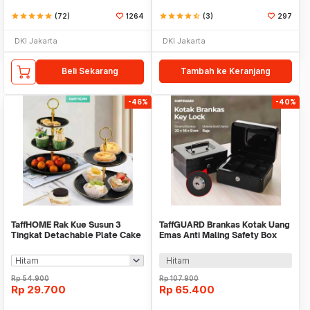
star
star
star
star
star
(72)
1264
star
star
star
star
star_half
(3)
297
DKI Jakarta
DKI Jakarta
Beli Sekarang
Tambah ke Keranjang
-46%
-40%
TaffHOME Rak Kue Susun 3
TaffGUARD Brankas Kotak Uang
Tingkat Detachable Plate Cake
Emas Anti Maling Safety Box
Stand Display - YGN-3
20x16x9cm - HC-20A
Hitam
Rp
54.900
Rp
107.900
Rp
29.700
Rp
65.400