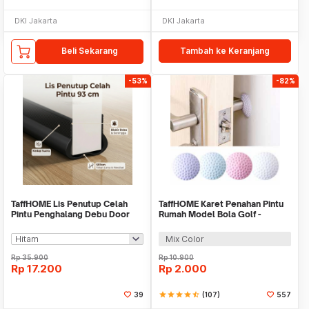
DKI Jakarta
DKI Jakarta
Beli Sekarang
Tambah ke Keranjang
-53%
-82%
TaffHOME Lis Penutup Celah
TaffHOME Karet Penahan Pintu
Pintu Penghalang Debu Door
Rumah Model Bola Golf -
Bottom Seal 93cm - AT-93
HDS209
Mix Color
Rp
35.900
Rp
10.900
Rp
17.200
Rp
2.000
39
star
star
star
star
star_half
(107)
557