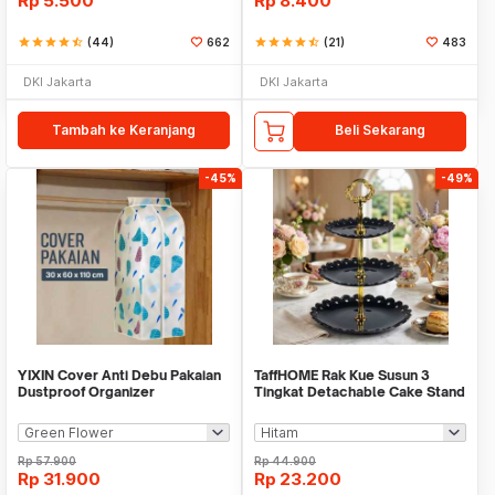
Rp
5.500
Rp
8.400
star
star
star
star
star_half
(44)
662
star
star
star
star
star_half
(21)
483
DKI Jakarta
DKI Jakarta
Tambah ke Keranjang
Beli Sekarang
-45%
-49%
YIXIN Cover Anti Debu Pakaian
TaffHOME Rak Kue Susun 3
Dustproof Organizer
Tingkat Detachable Cake Stand
60x30x110cm - PEVA
Display - CF431
Rp
57.900
Rp
44.900
Rp
31.900
Rp
23.200