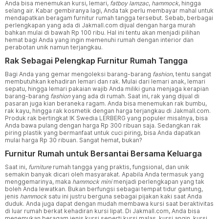
Anda bisa menemukan kursi, lemari,
fatboy lamzac
,
hammock
, hingga
selang air. Kabar gembiranya lagi, Anda tak perlu membayar mahal untuk
mendapatkan beragam furnitur rumah tangga tersebut. Sebab, berbagai
perlengkapan yang ada di Jakmall.com dijual dengan harga murah
bahkan mulai di bawah Rp 100 ribu. Hal ini tentu akan menjadi pilihan
hemat bagi Anda yang ingin memenuhi rumah dengan interior dan
perabotan unik namun terjangkau.
Rak Sebagai Pelengkap Furnitur Rumah Tangga
Bagi Anda yang gemar mengoleksi barang-barang
fashion
, tentu sangat
membutuhkan kehadiran lemari dan rak. Mulai dari lemari anak, lemari
sepatu, hingga lemari pakaian wajib Anda miliki guna menjaga kerapian
barang-barang
fashion
yang ada di rumah. Saat ini, rak yang dijual di
pasaran juga kian beraneka ragam. Anda bisa menemukan rak bumbu,
rak kayu, hingga rak kosmetik dengan harga terjangkau di Jakmall.com.
Produk rak bertingkat IK Swedia LERBERG yang populer misalnya, bisa
Anda bawa pulang dengan harga Rp 300 ribuan saja. Sedangkan rak
piring plastik yang bermanfaat untuk cuci piring, bisa Anda dapatkan
mulai harga Rp 30 ribuan. Sangat hemat, bukan?
Furnitur Rumah untuk Bersantai Bersama Keluarga
Saat ini,
furniture
rumah tangga yang praktis, fungsional, dan unik
semakin banyak dicari oleh masyarakat. Apabila Anda termasuk yang
menggemarinya, maka
hammock mini
menjadi perlengkapan yang tak
boleh Anda lewatkan. Bukan berfungsi sebagai tempat tidur gantung,
jenis
hammock
satu ini justru berguna sebagai pijakan kaki saat Anda
duduk. Anda juga dapat dengan mudah membawa kursi saat beraktivitas
di luar rumah berkat kehadiran kursi lipat. Di Jakmall.com, Anda bisa
menemukan beragam jenis kursi seperti kursi malas, kursi angin, kursi