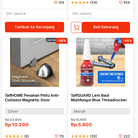
129
star
star
star
star
star
(54)
656
DKI Jakarta
DKI Jakarta
Tambah ke Keranjang
Beli Sekarang
-58%
-64%
TaffHOME Penahan Pintu Anti-
TaffGUARD Lem Baut
Collision Magnetic Door
Multifungsi Blue Threadlocker
Stopper - DS-09
Anaerobic Glue 10ml - 242
Silver
Merah
Rp
23.900
Rp
15.900
Rp
10.200
Rp
5.800
star
star
star
star
star_half
(6)
115
star
star
star
star
star_half
(30)
223