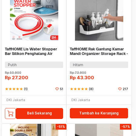
TaffHOME Lis Water Stopper
TaffHOME Rak Gantung Kamar
Bar Silikon Penghalang Air
Mandi Organizer Storage Rack -
Sealing Strip 2M - WS01
1P
Putih
Hitam
Rp
50.900
Rp
73.900
Rp
27.200
Rp
43.300
star
star
star
star
star
(1)
51
star
star
star
star
star
(8)
217
DKI Jakarta
DKI Jakarta
Beli Sekarang
Tambah ke Keranjang
-51%
-57%