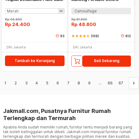
Stand Display - MB-3
Folding Chair - ZDY01
Camouflage
Rp
46.900
Rp
81.900
Rp
24.400
Rp
48.800
83
star
star
star
star
star_half
(108)
812
DKI Jakarta
DKI Jakarta
Tambah ke Keranjang
Beli Sekarang
keyboard_arrow_right
1
2
3
4
5
6
7
8
9
...
66
67
Jakmall.com, Pusatnya Furnitur Rumah
Terlengkap dan Termurah
Apabila Anda sudah memiliki rumah, furnitur tentu menjadi barang yang
tak boleh ketinggalan untuk dibeli. Jakmall.com menjual furnitur rumah
terlengkap dan termurah dengan berbagai pilihan merek dan kualitas.