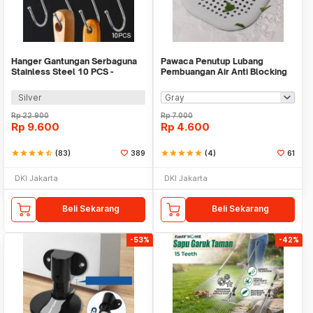
Hanger Gantungan Serbaguna
Pawaca Penutup Lubang
Stainless Steel 10 PCS -
Pembuangan Air Anti Blocking
M127105
Cover - SJ225
Silver
Rp
22.900
Rp
7.000
Rp
9.600
Rp
4.600
star
star
star
star
star_half
(83)
389
star
star
star
star
star
(4)
61
DKI Jakarta
DKI Jakarta
Beli Sekarang
Beli Sekarang
-53%
-42%