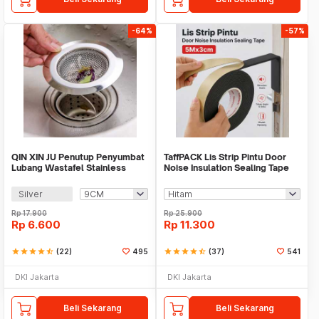
-64%
-57%
QIN XIN JU Penutup Penyumbat
TaffPACK Lis Strip Pintu Door
Lubang Wastafel Stainless
Noise Insulation Sealing Tape
Steel - HT503
5Mx3cm - B35
Silver
Rp
17.900
Rp
25.900
Rp
6.600
Rp
11.300
star
star
star
star
star_half
(22)
495
star
star
star
star
star_half
(37)
541
DKI Jakarta
DKI Jakarta
Beli Sekarang
Beli Sekarang