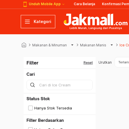
Unduh Mobile App
Cara Belanja
Konfirmasi Pe
Kategori
keyboard_arrow_right
arrow_drop_down
keyboard_arrow_right
arrow_drop_down
keyboard_arrow_right
Makanan & Minuman
Makanan Manis
Ice 
Filter
Urutkan
Terlari
Reset
Cari
Status Stok
Hanya Stok Tersedia
Filter Berdasarkan