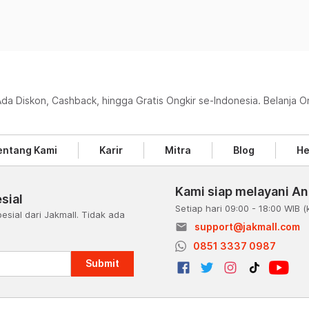
Ada Diskon, Cashback, hingga Gratis Ongkir se-Indonesia. Belanja O
entang Kami
Karir
Mitra
Blog
He
Kami siap melayani A
sial
Setiap hari 09:00 - 18:00 WIB
(
esial dari Jakmall. Tidak ada
email
support@jakmall.com
a
0851 3337 0987
Submit