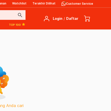
anan
Watchlist
Terakhir Dilihat
Customer Service
search
Login
/
Daftar
TOP 100
ng Anda cari