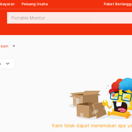
mbayaran
Peluang Usaha
Paket Berlangg
arrow_drop_down
Cream
keyboard_arrow_down
s
Kami tidak dapat menemukan apa ya