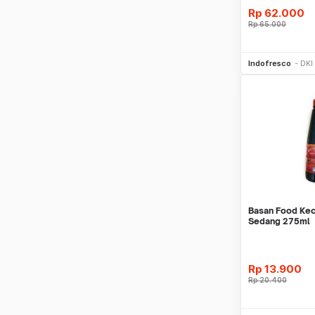
Rp
62.000
Rp
65.000
Be
Indofresco
DKI
Basan Food Kec
Sedang 275ml
Rp
13.900
Rp
20.400
Be