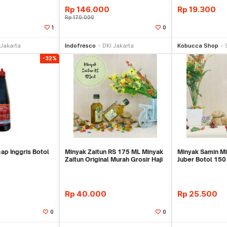
Rp
146.000
Rp
19.300
Rp
170.000
1
0
li Sekarang
Beli Sekarang
Be
 Jakarta
Indofresco
DKI Jakarta
Kobucca Shop
-32%
ap Inggris Botol
Minyak Zaitun RS 175 ML Minyak
Minyak Samin Mi
Zaitun Original Murah Grosir Haji
Juber Botol 15
Umroh
Bumbu Masak
Rp
40.000
Rp
25.500
0
0
li Sekarang
Beli Sekarang
Be