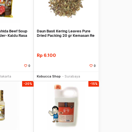
shida Beef Soup
Daun Basil Kering Leaves Pure
der- Kaldu Rasa
Dried Packing 20 gr Kemasan Re
Pack Siap
Rp
6.100
0
0
li Sekarang
Beli Sekarang
Jakarta
Kobucca Shop
Surabaya
-20%
-15%