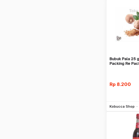
Bubuk Pala 25 g
Packing Re Pac
Halus Perle
Rp
8.200
Be
Kobucca Shop