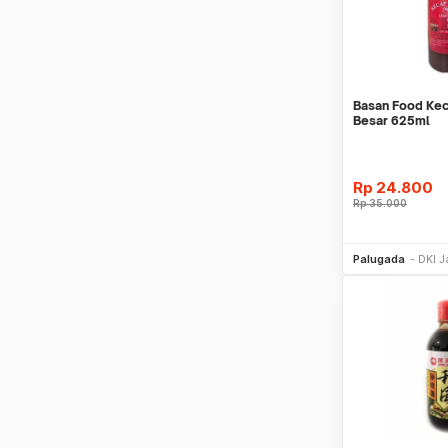
Basan Food Kec
Besar 625ml
Rp
24.800
Rp
35.000
Be
Palugada
DKI J