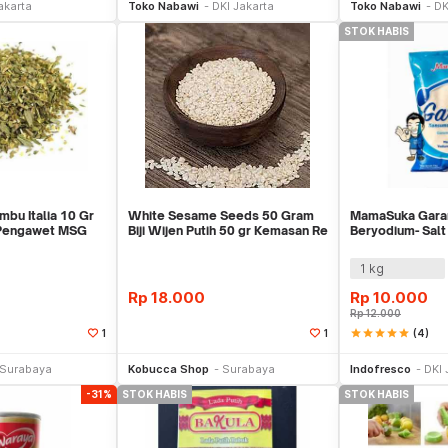
akarta
Toko Nabawi
DKI Jakarta
Toko Nabawi
DK
STOK HABIS
mbu Italia 10 Gr
White Sesame Seeds 50 Gram
MamaSuka Gara
 Pengawet MSG
Biji Wijen Putih 50 gr Kemasan Re
Beryodium- Salt
pack Pack
1 kg
Rp
18.000
Rp
10.000
Rp
12.000
star
star
star
star
star
(4)
1
1
li Sekarang
Beli Sekarang
Surabaya
Kobucca Shop
Surabaya
Indofresco
DKI 
-31%
STOK HABIS
STOK HABIS