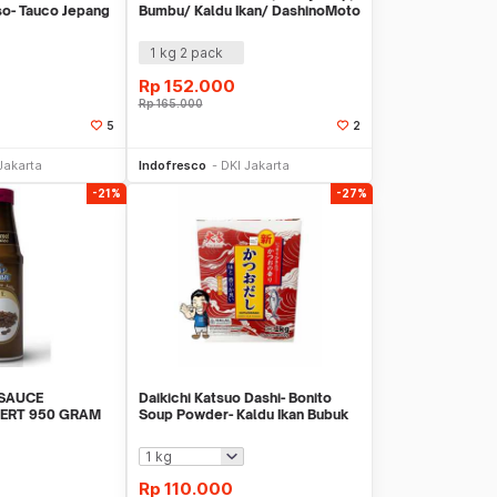
so- Tauco Jepang
Bumbu/ Kaldu Ikan/ DashinoMoto
1 kg 2 pack
Rp
152.000
Rp
165.000
5
2
li Sekarang
Beli Sekarang
Jakarta
Indofresco
DKI Jakarta
-21%
-27%
 SAUCE
Daikichi Katsuo Dashi- Bonito
ERT 950 GRAM
Soup Powder- Kaldu Ikan Bubuk
Rp
110.000