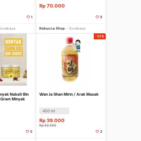
Rp
70.000
1
0
li Sekarang
Beli Sekarang
Surabaya
Kobucca Shop
Surabaya
-22%
nyak Nabati Bin
Wan Ja Shan Mirin / Arak Masak
0 Gram Minyak
450 ml
Rp
39.000
Rp
50.000
0
2
li Sekarang
Beli Sekarang