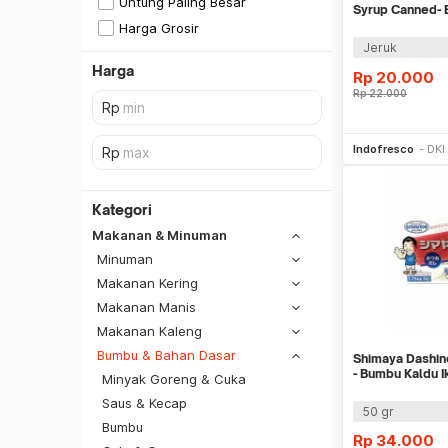
Untung Paling Besar
Syrup Canned- 
Mandarin Kalen
Harga Grosir
Jeruk
Harga
Rp
20.000
Rp
22.000
Be
Indofresco
DKI
Kategori
Makanan & Minuman
Minuman
Makanan Kering
Makanan Manis
Makanan Kaleng
Bumbu & Bahan Dasar
Shimaya Dashi
- Bumbu Kaldu I
Minyak Goreng & Cuka
Saus & Kecap
SiCepat REG
50 gr
Bumbu
SiCepat BEST
Rp
34.000