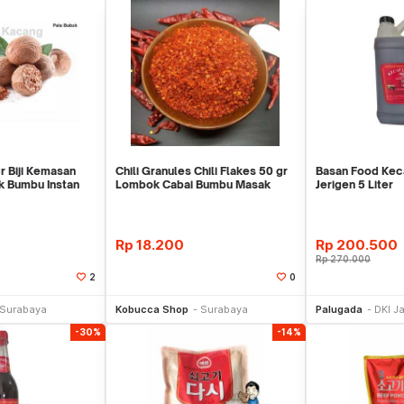
r Biji Kemasan
Chili Granules Chili Flakes 50 gr
Basan Food Keca
k Bumbu Instan
Lombok Cabai Bumbu Masak
Jerigen 5 Liter
Packing 50
Rp
18.200
Rp
200.500
Rp
270.000
2
0
li Sekarang
Beli Sekarang
Be
Surabaya
Kobucca Shop
Surabaya
Palugada
DKI J
-30%
-14%