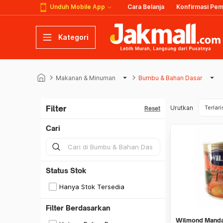
Unduh Mobile App
Cara Belanja
Konfirmasi Pe
Kategori
keyboard_arrow_right
arrow_drop_down
keyboard_arrow_right
arrow_drop_down
Makanan & Minuman
Bumbu & Bahan Dasar
Filter
Urutkan
Terlari
Reset
Cari
Status Stok
Hanya Stok Tersedia
Filter Berdasarkan
Wilmond Mandar