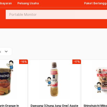
mbayaran
Peluang Usaha
Paket Berlangg
keyboard_arrow_down
s
-10%
-17%
in Orange In
Daesang (Chung Jung One) Apple
Shinshuichi Mik