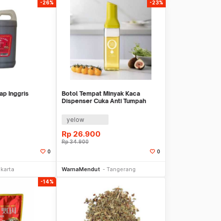
-26%
-23%
p Inggris
Botol Tempat Minyak Kaca
Dispenser Cuka Anti Tumpah
500ml WM YUWSB0096
yelow
Rp
26.900
Rp
34.900
0
0
li Sekarang
Beli Sekarang
akarta
WarnaMendut
Tangerang
-14%