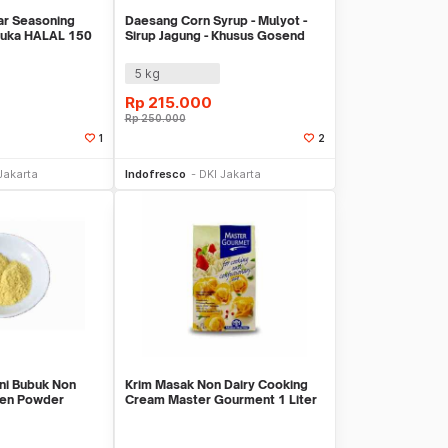
ar Seasoning
Daesang Corn Syrup - Mulyot -
Cuka HALAL 150
Sirup Jagung - Khusus Gosend
5 kg
Rp
215.000
Rp
250.000
1
2
li Sekarang
Beli Sekarang
Jakarta
Indofresco
DKI Jakarta
ni Bubuk Non
Krim Masak Non Dairy Cooking
ken Powder
Cream Master Gourment 1 Liter
masan
Masakan 1 L