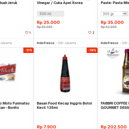
Buah Jeruk
Vinegar / Cuka Apel Korea
Paste- Pasta Mi
g
500 ml
Rp
25.000
Rp
35.000
Rp
30.000
Rp
42.000
1
2
li Sekarang
Beli Sekarang
Be
 Jakarta
Indofresco
DKI Jakarta
Indofresco
DKI 
-31%
-36%
no Moto Funmatsu
Basan Food Kecap Inggris Botol
FABBRI COFFEE
kan - Bonito
Kecil 135ml
GOURMET DESS
Rp
7.900
Rp
202.500