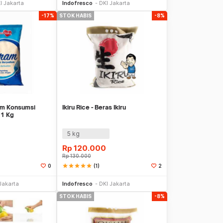
I Jakarta
Indofresco
DKI Jakarta
-17%
STOK HABIS
-8%
m Konsumsi
Ikiru Rice - Beras Ikiru
 1 Kg
5 kg
Rp
120.000
Rp
130.000
star
star
star
star
star
(1)
0
2
Stok Habis
Stok Habis
Jakarta
Indofresco
DKI Jakarta
STOK HABIS
-8%