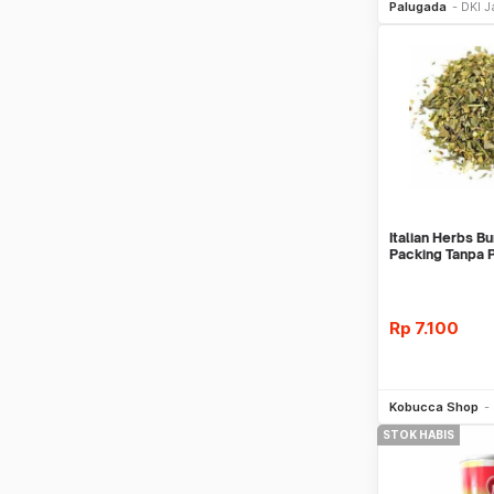
Palugada
DKI J
Italian Herbs Bu
Packing Tanpa
Garam Pera
Rp
7.100
Be
Kobucca Shop
STOK HABIS