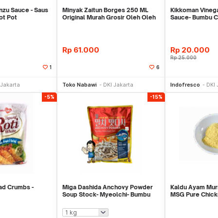
nzu Sauce - Saus
Minyak Zaitun Borges 250 ML
Kikkoman Vineg
ot Pot
Original Murah Grosir Oleh Oleh
Sauce- Bumbu 
Haji Umroh
ml
Rp
61.000
Rp
20.000
Rp
25.000
1
6
li Sekarang
Beli Sekarang
Be
 Jakarta
Toko Nabawi
DKI Jakarta
Indofresco
DKI 
-5%
-15%
ad Crumbs -
Miga Dashida Anchovy Powder
Kaldu Ayam Mur
Soup Stock- Myeolchi- Bumbu
MSG Pure Chic
Kaldu Ikan Ter
Stock 50 Gr Ke