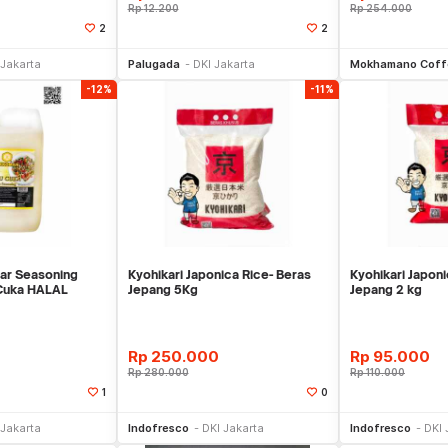
Rp
12.200
Rp
254.000
2
2
li Sekarang
Beli Sekarang
Be
 Jakarta
Palugada
DKI Jakarta
Mokhamano Coff
-12%
-11%
ar Seasoning
Kyohikari Japonica Rice- Beras
Kyohikari Japoni
Cuka HALAL
Jepang 5Kg
Jepang 2 kg
Rp
250.000
Rp
95.000
Rp
280.000
Rp
110.000
1
0
li Sekarang
Beli Sekarang
Be
 Jakarta
Indofresco
DKI Jakarta
Indofresco
DKI 