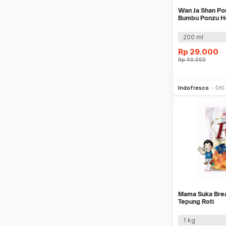
Wan Ja Shan Po
Bumbu Ponzu H
200 ml
Rp
29.000
Rp
40.000
Be
Indofresco
DKI
Mama Suka Bre
Tepung Roti
1 kg