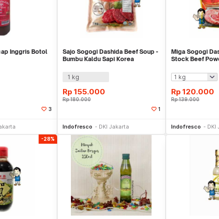
ap Inggris Botol
Sajo Sogogi Dashida Beef Soup -
Miga Sogogi Da
Bumbu Kaldu Sapi Korea
Stock Beef Pow
Sapi
1 kg
Rp
155.000
Rp
120.000
Rp
180.000
Rp
139.000
3
1
li Sekarang
Beli Sekarang
Be
akarta
Indofresco
DKI Jakarta
Indofresco
DKI 
-28%