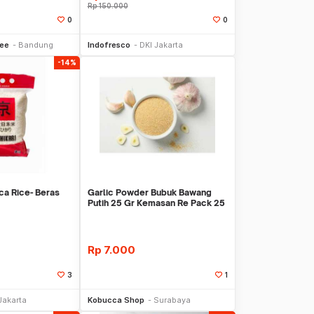
Rp
150.000
0
0
li Sekarang
Beli Sekarang
ee
Bandung
Indofresco
DKI Jakarta
-14%
ca Rice- Beras
Garlic Powder Bubuk Bawang
Putih 25 Gr Kemasan Re Pack 25
Gram Packing
Rp
7.000
3
1
li Sekarang
Beli Sekarang
Jakarta
Kobucca Shop
Surabaya