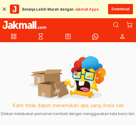
Download
Belanja Lebih Murah dengan
Jakmall Apps
grid_view
hourglass_empty
article
person
Kami tidak dapat menemukan apa yang Anda cari
Silakan melakukan pencarian kembali dengan menggunakan kata kunci lain.