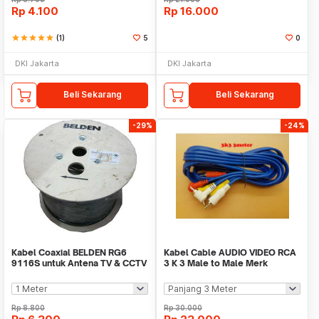
Rp
4.100
Rp
16.000
star
star
star
star
star
(1)
5
0
DKI Jakarta
DKI Jakarta
Beli Sekarang
Beli Sekarang
-29%
-24%
Kabel Coaxial BELDEN RG6
Kabel Cable AUDIO VIDEO RCA
9116S untuk Antena TV & CCTV
3 K 3 Male to Male Merk
SIVICOM
Rp
8.800
Rp
30.000