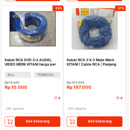
-26%
-21%
Kabel RCA DVD 3-3 AUDIO,
Kabel RCA 3 K 3 Male Merk
VIDEO MERK KITANI harga per
KITANI ( Cable RCA ) Panjang
meter
20m
Biru
TEMBAGA MURNI
Rp
13.500
Rp
247.000
Rp
10.000
Rp
197.000
0
0
DKI Jakarta
DKI Jakarta
Beli Sekarang
Beli Sekarang