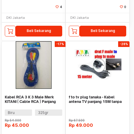
4
0
DKI Jakarta
DKI Jakarta
Beli Sekarang
Beli Sekarang
-17%
-28%
Kabel RCA 3 K 3 Male Merk
f to tv plug tanaka - Kabel
KITANI ( Cable RCA ) Panjang
antena TV panjang 15M tanpa
3m Bagikan
booster 5C
Biru
325gr
Rp
54.000
Rp
67.500
Rp
45.000
Rp
49.000