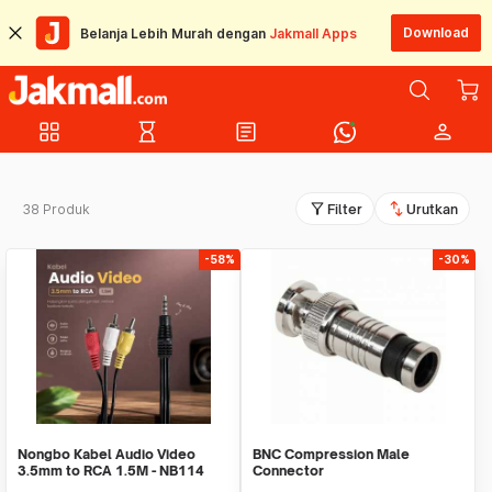
Download
Belanja Lebih Murah dengan
Jakmall Apps
grid_view
hourglass_empty
article
person
filter_alt
swap_vert
38 Produk
Filter
Urutkan
-58%
-30%
Nongbo Kabel Audio Video
BNC Compression Male
3.5mm to RCA 1.5M - NB114
Connector