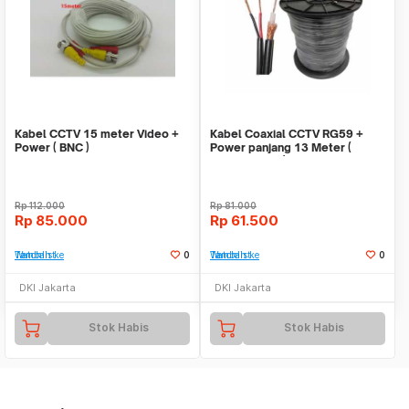
Kabel CCTV 15 meter Video +
Kabel Coaxial CCTV RG59 +
Power ( BNC )
Power panjang 13 Meter (
Warna Hitam )
Rp
112.000
Rp
81.000
Rp
85.000
Rp
61.500
Tambah ke Watchlist
0
Tambah ke Watchlist
0
DKI Jakarta
DKI Jakarta
Stok Habis
Stok Habis