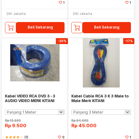
1
1
DKI Jakarta
DKI Jakarta
Beli Sekarang
Beli Sekarang
-30%
-17%
Kabel VIDEO RCA DVD 3 - 3
Kabel Cable RCA 3 K 3 Male to
AUDIO VIDEO MERK KITANI
Male Merk KITANI
Rp
13.500
Rp
54.000
Rp
9.500
Rp
45.000
star
star
star
star
star_border
(1)
0
1