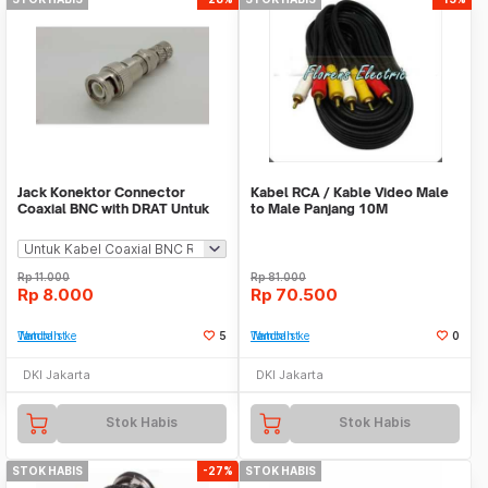
Jack Konektor Connector
Kabel RCA / Kable Video Male
Coaxial BNC with DRAT Untuk
to Male Panjang 10M
CCTV
Rp
11.000
Rp
81.000
Rp
8.000
Rp
70.500
Tambah ke Watchlist
5
Tambah ke Watchlist
0
DKI Jakarta
DKI Jakarta
Stok Habis
Stok Habis
STOK HABIS
-27%
STOK HABIS