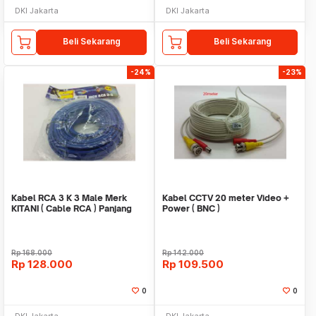
DKI Jakarta
DKI Jakarta
Beli Sekarang
Beli Sekarang
-24%
-23%
Kabel RCA 3 K 3 Male Merk
Kabel CCTV 20 meter Video +
KITANI ( Cable RCA ) Panjang
Power ( BNC )
10m
Rp
168.000
Rp
142.000
Rp
128.000
Rp
109.500
0
0
DKI Jakarta
DKI Jakarta