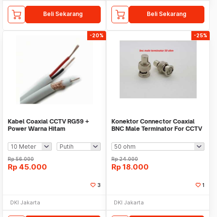
Beli Sekarang
Beli Sekarang
-20%
-25%
Kabel Coaxial CCTV RG59 +
Konektor Connector Coaxial
Power Warna Hitam
BNC Male Terminator For CCTV
Rp
56.000
Rp
24.000
Rp
45.000
Rp
18.000
3
1
DKI Jakarta
DKI Jakarta