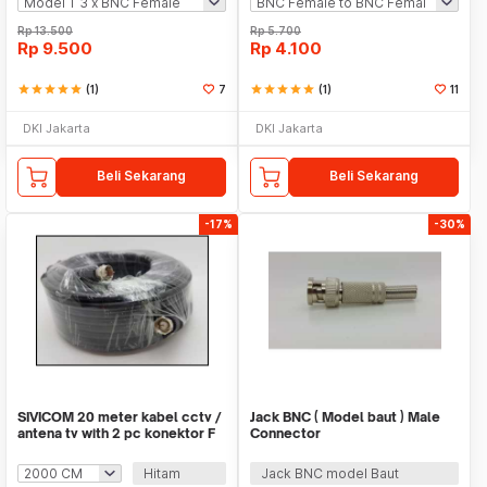
Rp
13.500
Rp
5.700
Rp
9.500
Rp
4.100
star
star
star
star
star
(1)
7
star
star
star
star
star
(1)
11
DKI Jakarta
DKI Jakarta
Beli Sekarang
Beli Sekarang
-17%
-30%
SIVICOM 20 meter kabel cctv /
Jack BNC ( Model baut ) Male
antena tv with 2 pc konektor F
Connector
drat
Hitam
Jack BNC model Baut