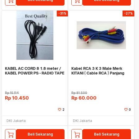
-31%
-27%
KABEL AC CORD 8 1.8 meter /
Kabel RCA 3 K 3 Male Merk
KABEL POWER PS - RADIO TAPE
KITANI ( Cable RCA ) Panjang
COMPO DLL
5m
Rp
15.114
Rp
81.500
Rp
10.450
Rp
60.000
2
0
DKI Jakarta
DKI Jakarta
Beli Sekarang
Beli Sekarang