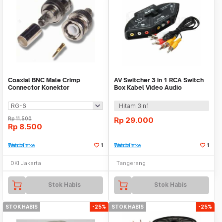
Coaxial BNC Male Crimp
AV Switcher 3 in 1 RCA Switch
Connector Konektor
Box Kabel Video Audio
Selector 3 Input
Hitam 3in1
Rp
11.500
Rp
29.000
Rp
8.500
Tambah ke Watchlist
1
Tambah ke Watchlist
1
DKI Jakarta
Tangerang
Stok Habis
Stok Habis
STOK HABIS
-25%
STOK HABIS
-25%