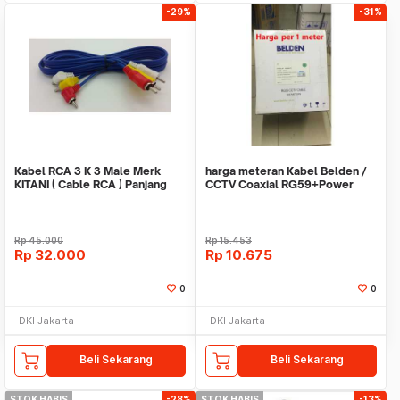
-29%
-31%
Kabel RCA 3 K 3 Male Merk
harga meteran Kabel Belden /
KITANI ( Cable RCA ) Panjang
CCTV Coaxial RG59+Power
1.8m
9105SL2P PUTIH
Rp
45.000
Rp
15.453
Rp
32.000
Rp
10.675
0
0
DKI Jakarta
DKI Jakarta
Beli Sekarang
Beli Sekarang
STOK HABIS
-28%
STOK HABIS
-13%