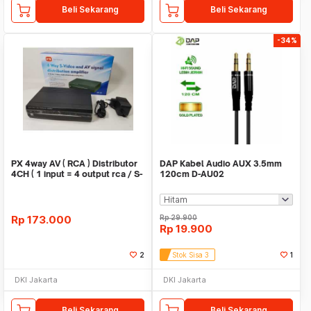
Beli Sekarang
Beli Sekarang
-34%
PX 4way AV ( RCA ) Distributor
DAP Kabel Audio AUX 3.5mm
4CH ( 1 input = 4 output rca / S-
120cm D-AU02
video
Rp
173.000
Rp
29.900
Rp
19.900
2
Stok Sisa 3
1
DKI Jakarta
DKI Jakarta
Beli Sekarang
Beli Sekarang