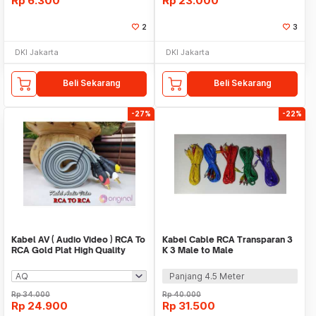
Rp
6.300
Rp
23.000
2
3
DKI Jakarta
DKI Jakarta
Beli Sekarang
Beli Sekarang
-27%
-22%
Kabel AV ( Audio Video ) RCA To
Kabel Cable RCA Transparan 3
RCA Gold Plat High Quality
K 3 Male to Male
Panjang 4.5 Meter
Rp
34.000
Rp
40.000
Rp
24.900
Rp
31.500