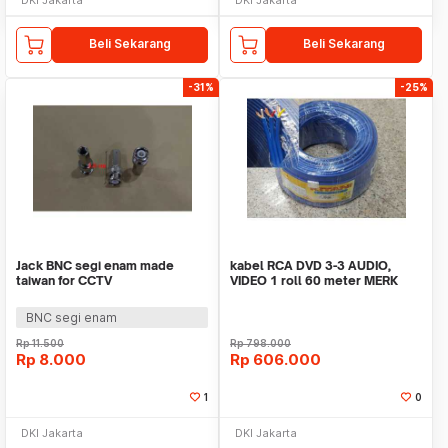
Beli Sekarang
Beli Sekarang
-31%
-25%
Jack BNC segi enam made
kabel RCA DVD 3-3 AUDIO,
taiwan for CCTV
VIDEO 1 roll 60 meter MERK
KITANI
BNC segi enam
Rp
11.500
Rp
798.000
Rp
8.000
Rp
606.000
1
0
DKI Jakarta
DKI Jakarta