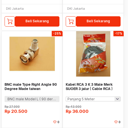
DKI Jakarta
DKI Jakarta
Beli Sekarang
Beli Sekarang
-25%
-17%
BNC male Type Right Angle 90
Kabel RCA 3 K 3 Male Merk
Degree Made taiwan
SUOER 3 jalur ( Cable RCA )
BNC male Model L ( 90 derajat )
Rp
27.000
Rp
43.000
Rp
20.500
Rp
36.000
0
0