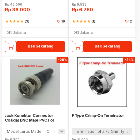
Rp
43.000
Rp
9.533
Rp
36.000
Rp
6.760
star
star
star
star
star
(3)
19
star
star
star
star
star
(1)
2
DKI Jakarta
DKI Jakarta
Beli Sekarang
Beli Sekarang
-29%
-24%
Jack Konektor Connector
F Type Crimp-On Terminator
Coaxial BNC Male PVC For
CCTV
Termination of a 75 Ohm Type F line
Rp
5.700
Rp
21.000