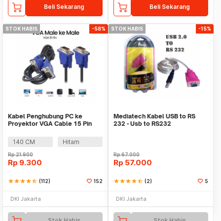
Beli Sekarang
Beli Sekarang
STOK HABIS
-58%
STOK HABIS
-15%
Kabel Penghubung PC ke
Mediatech Kabel USB to RS
Proyektor VGA Cable 15 Pin
232 - Usb to RS232
Male to Male - HD0010
140 CM
Hitam
Rp
21.900
Rp
67.000
Rp
9.300
Rp
57.000
star
star
star
star
star_half
(112)
152
star
star
star
star
star_half
(2)
5
DKI Jakarta
DKI Jakarta
Stok Habis
Stok Habis