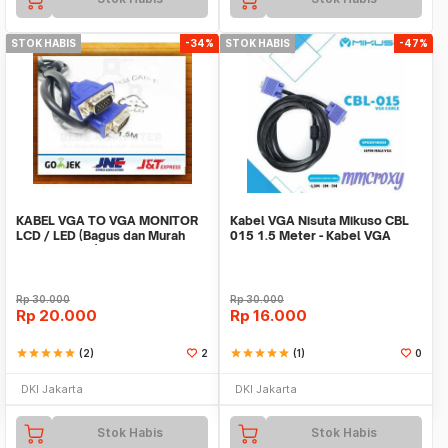
STOK HABIS
-34%
STOK HABIS
-47%
KABEL VGA TO VGA MONITOR
Kabel VGA Nisuta Mikuso CBL
LCD / LED (Bagus dan Murah
015 1.5 Meter - Kabel VGA
Male to male)
Rp
30.000
Rp
30.000
Rp
20.000
Rp
16.000
star
star
star
star
star
(2)
2
star
star
star
star
star
(1)
0
DKI Jakarta
DKI Jakarta
Stok Habis
Stok Habis