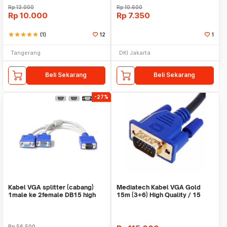
Rp
13.000
Rp
10.600
Rp
10.000
Rp
7.350
star
star
star
star
star
(1)
12
1
Tangerang
DKI Jakarta
Beli Sekarang
Beli Sekarang
-27%
Kabel VGA splitter (cabang)
Mediatech Kabel VGA Gold
1male ke 2female DB15 high
15m (3+6) High Quality / 15
quality
Meter
Rp
56.500