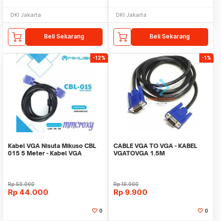
DKI Jakarta
DKI Jakarta
Beli Sekarang
Beli Sekarang
-12%
-1%
Kabel VGA Nisuta Mikuso CBL
CABLE VGA TO VGA - KABEL
015 5 Meter - Kabel VGA
VGATOVGA 1.5M
Rp
50.000
Rp
10.000
Rp
44.000
Rp
9.900
0
0