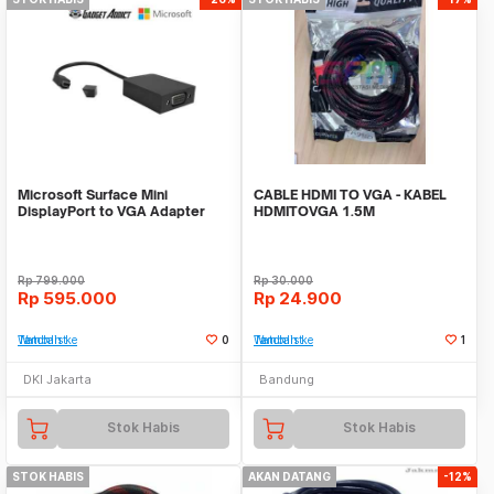
Microsoft Surface Mini
CABLE HDMI TO VGA - KABEL
DisplayPort to VGA Adapter
HDMITOVGA 1.5M
Rp
799.000
Rp
30.000
Rp
595.000
Rp
24.900
Tambah ke Watchlist
0
Tambah ke Watchlist
1
DKI Jakarta
Bandung
Stok Habis
Stok Habis
STOK HABIS
AKAN DATANG
-12%