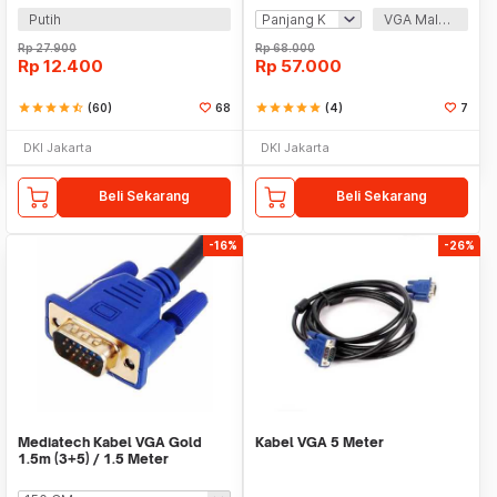
Putih
VGA Male To VGA Male
Rp
27.900
Rp
68.000
Rp
12.400
Rp
57.000
star
star
star
star
star_half
(60)
68
star
star
star
star
star
(4)
7
DKI Jakarta
DKI Jakarta
Beli Sekarang
Beli Sekarang
-16%
-26%
Mediatech Kabel VGA Gold
Kabel VGA 5 Meter
1.5m (3+5) / 1.5 Meter