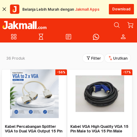
Download
Belanja Lebih Murah dengan
Jakmall Apps
grid_view
hourglass_empty
article
person
filter_alt
swap_vert
36 Produk
Filter
Urutkan
-56%
-17%
Kabel Percabangan Splitter
Kabel VGA High Quality VGA 15
VGA to Dual VGA Output 15 Pin
Pin Male to VGA 15 Pin Male
28cm - HD009