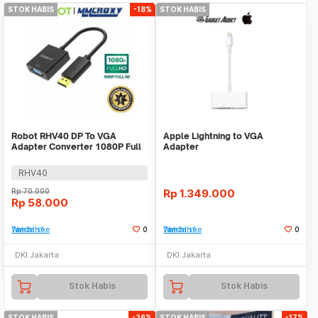
STOK HABIS
-18%
STOK HABIS
Robot RHV40 DP To VGA
Apple Lightning to VGA
Adapter Converter 1080P Full
Adapter
HD Layar Komputer
RHV40
Rp
70.000
Rp
1.349.000
Rp
58.000
Tambah ke Watchlist
0
Tambah ke Watchlist
0
DKI Jakarta
DKI Jakarta
Stok Habis
Stok Habis
STOK HABIS
-26%
STOK HABIS
-17%