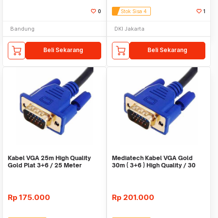
0
Stok Sisa 4
1
Bandung
DKI Jakarta
Beli Sekarang
Beli Sekarang
Kabel VGA 25m High Quality
Mediatech Kabel VGA Gold
Gold Plat 3+6 / 25 Meter
30m ( 3+6 ) High Quality / 30
Meter
Rp
175.000
Rp
201.000