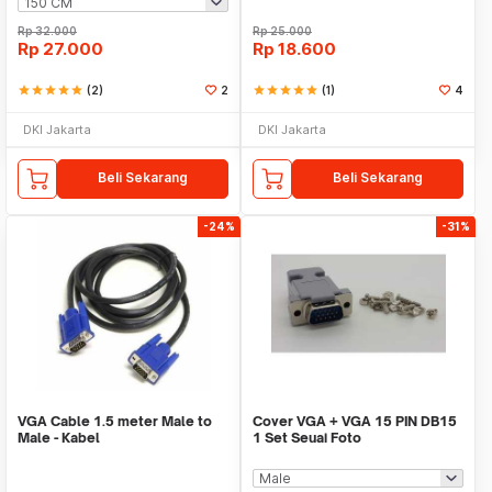
Rp
32.000
Rp
25.000
Rp
27.000
Rp
18.600
star
star
star
star
star
(2)
2
star
star
star
star
star
(1)
4
DKI Jakarta
DKI Jakarta
Beli Sekarang
Beli Sekarang
-24%
-31%
VGA Cable 1.5 meter Male to
Cover VGA + VGA 15 PIN DB15
Male - Kabel
1 Set Seuai Foto