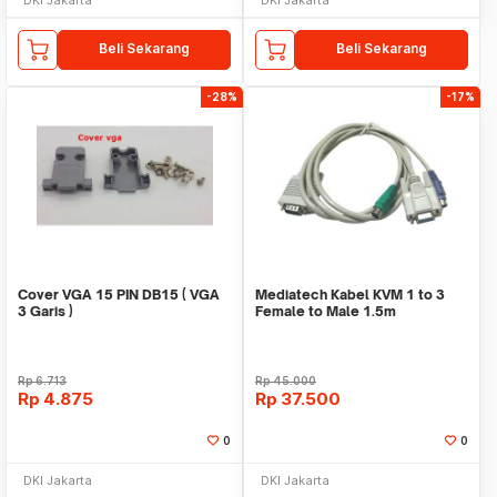
Beli Sekarang
Beli Sekarang
-28%
-17%
Cover VGA 15 PIN DB15 ( VGA
Mediatech Kabel KVM 1 to 3
3 Garis )
Female to Male 1.5m
Rp
6.713
Rp
45.000
Rp
4.875
Rp
37.500
0
0
DKI Jakarta
DKI Jakarta