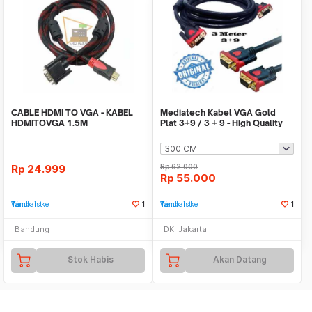
CABLE HDMI TO VGA - KABEL
Mediatech Kabel VGA Gold
HDMITOVGA 1.5M
Plat 3+9 / 3 + 9 - High Quality
Rp
24.999
Rp
62.000
Rp
55.000
Tambah ke Watchlist
1
Tambah ke Watchlist
1
Bandung
DKI Jakarta
Stok Habis
Akan Datang