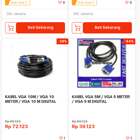
Stok Sisa 5
0
Stok Sisa 5
0
DKI Jakarta
DKI Jakarta
Beli Sekarang
Beli Sekarang
-28%
-44%
KABEL VGA 10M / VGA 10
KABEL VGA 5M / VGA 5 METER
METER / VGA 10 M DIGITAL
/ VGA 5 M DIGITAL
Rp
99.123
Rp
69.123
Rp
72.123
Rp
39.123
1
1