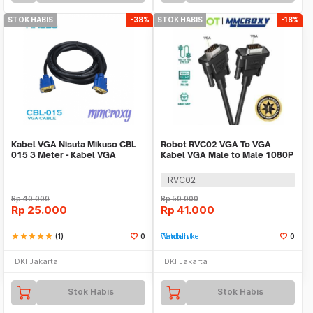
STOK HABIS
-38%
STOK HABIS
-18%
Kabel VGA Nisuta Mikuso CBL
Robot RVC02 VGA To VGA
015 3 Meter - Kabel VGA
Kabel VGA Male to Male 1080P
FHD Resolution
RVC02
Rp
40.000
Rp
50.000
Rp
25.000
Rp
41.000
star
star
star
star
star
(1)
0
Tambah ke Watchlist
0
DKI Jakarta
DKI Jakarta
Stok Habis
Stok Habis