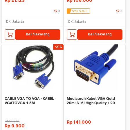
Rp
21.123
Rp
106.000
0
Stok Sisa 5
3
DKI Jakarta
DKI Jakarta
Beli Sekarang
Beli Sekarang
-21%
CABLE VGA TO VGA - KABEL
Mediatech Kabel VGA Gold
VGATOVGA 1.5M
20m (3+6) High Quality / 20
Meter
Rp
12.500
Rp
141.000
Rp
9.900