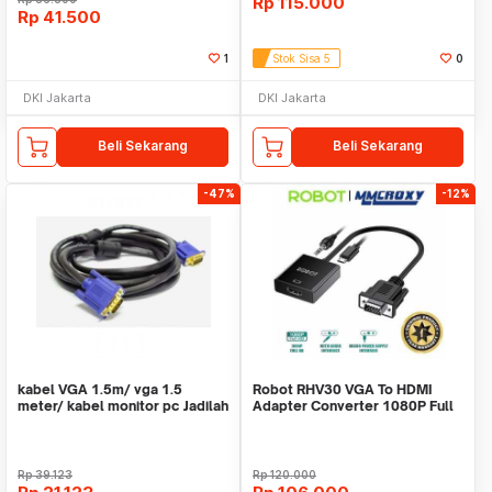
Rp
115.000
Rp
41.500
1
Stok Sisa 5
0
DKI Jakarta
DKI Jakarta
Beli Sekarang
Beli Sekarang
-47%
-12%
kabel VGA 1.5m/ vga 1.5
Robot RHV30 VGA To HDMI
meter/ kabel monitor pc Jadilah
Adapter Converter 1080P Full
Yang Pertama M
HD Layar Komputer
Rp
39.123
Rp
120.000