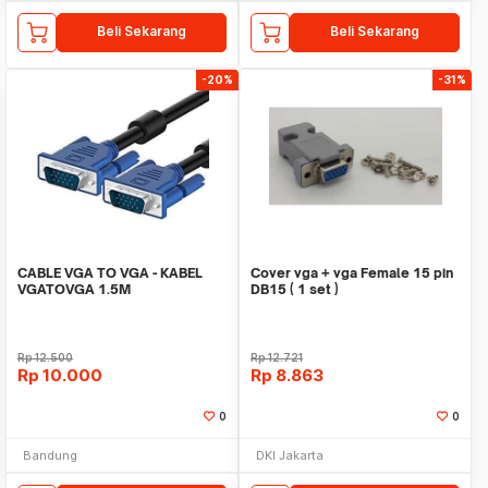
Beli Sekarang
Beli Sekarang
-20%
-31%
CABLE VGA TO VGA - KABEL
Cover vga + vga Female 15 pin
VGATOVGA 1.5M
DB15 ( 1 set )
Rp
12.500
Rp
12.721
Rp
10.000
Rp
8.863
0
0
Bandung
DKI Jakarta