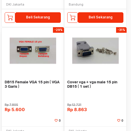
DKI Jakarta
Bandung
Beli Sekarang
Beli Sekarang
-29%
-31%
DB15 Female VGA 15 pin ( VGA
Cover vga + vga male 15 pin
3 Garis )
DB15 ( 1 set )
Rp
7.805
Rp
12.721
Rp
5.600
Rp
8.863
0
0
DKI Jakarta
DKI Jakarta