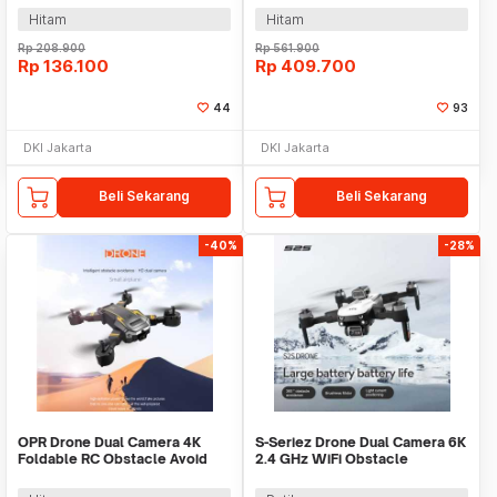
1800mAh - E88
Hitam
Hitam
Rp
208.900
Rp
561.900
Rp
136.100
Rp
409.700
44
93
DKI Jakarta
DKI Jakarta
Beli Sekarang
Beli Sekarang
-40%
-28%
OPR Drone Dual Camera 4K
S-Seriez Drone Dual Camera 6K
Foldable RC Obstacle Avoid
2.4 GHz WiFi Obstacle
WiFi 1800mAh - S6MAX
Avoidance 1800mAh - S2S