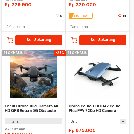
Rp
229.900
Rp
320.000
6
Stok Sisa 1
14
DKI Jakarta
Tangerang
Beli Sekarang
Beli Sekarang
STOK HABIS
-26%
STOK HABIS
LYZRC Drone Dual Camera 4K
Drone Selfie JJRC H47 Selfie
HD GPS Return 5G Obstacle
Plus FPV 720p HD Camera
Avoidance 2200mAh - L900
Altitude Hold
PRO
Hitam
Rp
1.082.900
Rp
675.000