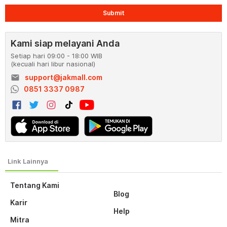
Submit
Kami siap melayani Anda
Setiap hari 09:00 - 18:00 WIB
(kecuali hari libur nasional)
email
support@jakmall.com
0851 3337 0987
Tentang Kami
Blog
Karir
Help
Mitra