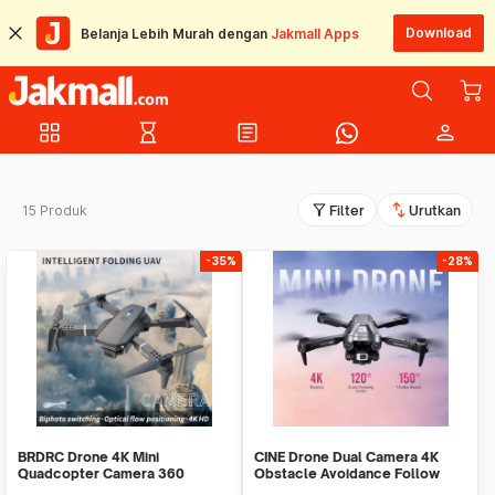
Download
Belanja Lebih Murah dengan
Jakmall Apps
grid_view
hourglass_empty
article
person
filter_alt
swap_vert
15 Produk
Filter
Urutkan
-35%
-28%
BRDRC Drone 4K Mini
CINE Drone Dual Camera 4K
Quadcopter Camera 360
Obstacle Avoidance Follow
Rotation Headless VR
Gesture 2000mAh - Z908 PRO