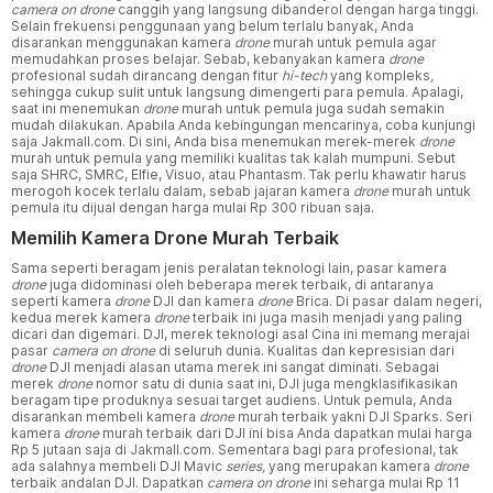
camera on drone
canggih yang langsung dibanderol dengan harga tinggi.
Selain frekuensi penggunaan yang belum terlalu banyak, Anda
disarankan menggunakan kamera
drone
murah untuk pemula agar
memudahkan proses belajar. Sebab, kebanyakan kamera
drone
profesional sudah dirancang dengan fitur
hi-tech
yang kompleks
,
sehingga cukup sulit untuk langsung dimengerti para pemula. Apalagi,
saat ini menemukan
drone
murah untuk pemula juga sudah semakin
mudah dilakukan. Apabila Anda kebingungan mencarinya, coba kunjungi
saja Jakmall.com. Di sini, Anda bisa menemukan merek-merek
drone
murah untuk pemula yang memiliki kualitas tak kalah mumpuni. Sebut
saja SHRC, SMRC, Elfie, Visuo, atau Phantasm. Tak perlu khawatir harus
merogoh kocek terlalu dalam, sebab jajaran kamera
drone
murah untuk
pemula itu dijual dengan harga mulai Rp 300 ribuan saja.
Memilih Kamera Drone Murah Terbaik
Sama seperti beragam jenis peralatan teknologi lain, pasar kamera
drone
juga didominasi oleh beberapa merek terbaik, di antaranya
seperti kamera
drone
DJI dan kamera
drone
Brica. Di pasar dalam negeri,
kedua merek kamera
drone
terbaik ini juga masih menjadi yang paling
dicari dan digemari. DJI, merek teknologi asal Cina ini memang merajai
pasar
camera on drone
di seluruh dunia. Kualitas dan kepresisian dari
drone
DJI menjadi alasan utama merek ini sangat diminati. Sebagai
merek
drone
nomor satu di dunia saat ini, DJI juga mengklasifikasikan
beragam tipe produknya sesuai target audiens. Untuk pemula, Anda
disarankan membeli kamera
drone
murah terbaik yakni DJI Sparks. Seri
kamera
drone
murah terbaik dari DJI ini bisa Anda dapatkan mulai harga
Rp 5 jutaan saja di Jakmall.com. Sementara bagi para profesional, tak
ada salahnya membeli DJI Mavic
series,
yang merupakan kamera
drone
terbaik andalan DJI. Dapatkan
camera on drone
ini seharga mulai Rp 11