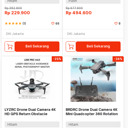
Hitam
Putih
Rp
382.900
Rp
677.900
Rp
229.900
Rp
494.600
star
star
star
star
star
(1)
66
8
DKI Jakarta
DKI Jakarta
Beli Sekarang
Beli Sekarang
-25%
-34%
LYZRC Drone Dual Camera 4K
BRDRC Drone Dual Camera 4K
HD GPS Return Obstacle
Mini Quadcopter 360 Rotation
Avoidance 1600mAh - L200
2.4GHz 1800mAh - E88 Pro
PRO MAX
Hitam
Hitam