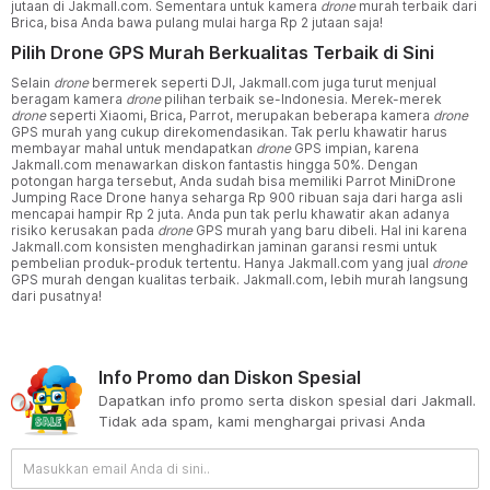
jutaan di Jakmall.com. Sementara untuk kamera
drone
murah terbaik dari
Brica, bisa Anda bawa pulang mulai harga Rp 2 jutaan saja!
Pilih Drone GPS Murah Berkualitas Terbaik di Sini
Selain
drone
bermerek seperti DJI, Jakmall.com juga turut menjual
beragam kamera
drone
pilihan terbaik se-Indonesia. Merek-merek
drone
seperti Xiaomi, Brica, Parrot, merupakan beberapa kamera
drone
GPS murah yang cukup direkomendasikan. Tak perlu khawatir harus
membayar mahal untuk mendapatkan
drone
GPS impian, karena
Jakmall.com menawarkan diskon fantastis hingga 50%. Dengan
potongan harga tersebut, Anda sudah bisa memiliki Parrot MiniDrone
Jumping Race Drone hanya seharga Rp 900 ribuan saja dari harga asli
mencapai hampir Rp 2 juta. Anda pun tak perlu khawatir akan adanya
risiko kerusakan pada
drone
GPS murah yang baru dibeli. Hal ini karena
Jakmall.com konsisten menghadirkan jaminan garansi resmi untuk
pembelian produk-produk tertentu. Hanya Jakmall.com yang jual
drone
GPS murah dengan kualitas terbaik. Jakmall.com, lebih murah langsung
dari pusatnya!
Info Promo dan Diskon Spesial
Dapatkan info promo serta diskon spesial dari Jakmall.
Tidak ada spam, kami menghargai privasi Anda