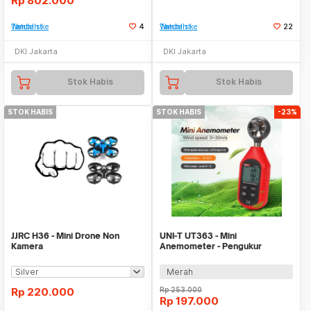
Rp
802.000
Tambah ke Watchlist
4
Tambah ke Watchlist
22
DKI Jakarta
DKI Jakarta
Stok Habis
Stok Habis
STOK HABIS
STOK HABIS
-23%
JJRC H36 - Mini Drone Non
UNI-T UT363 - Mini
Kamera
Anemometer - Pengukur
Kecepatan Angin
Merah
Rp
220.000
Rp
253.000
Rp
197.000