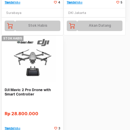
Tambah ke Watchlist
4
Tambah ke Watchlist
5
Surabaya
DKI Jakarta
Stok Habis
Akan Datang
STOK HABIS
DJI Mavic 2 Pro Drone with
Smart Controller
Rp
28.800.000
Tambah ke Watchlist
3