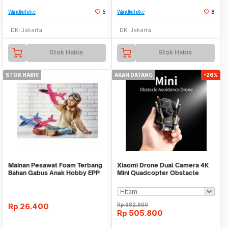
Tambah ke Watchlist
5
Tambah ke Watchlist
8
DKI Jakarta
DKI Jakarta
Stok Habis
Stok Habis
STOK HABIS
AKAN DATANG
-26%
Mainan Pesawat Foam Terbang
Xiaomi Drone Dual Camera 4K
Bahan Gabus Anak Hobby EPP
Mini Quadcopter Obstacle
Hadiah Ulang Ta
Avoid 1800mAh - 4DRC V30
Rp
26.400
Rp
682.900
Rp
505.800