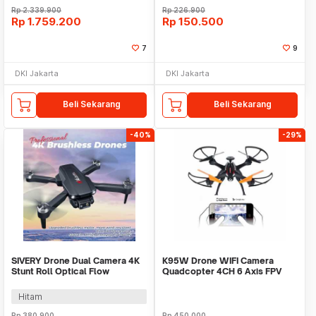
Rp
2.339.900
Rp
226.900
Rp
1.759.200
Rp
150.500
7
9
DKI Jakarta
DKI Jakarta
Beli Sekarang
Beli Sekarang
-40%
-29%
SIVERY Drone Dual Camera 4K
K95W Drone WIFI Camera
Stunt Roll Optical Flow
Quadcopter 4CH 6 Axis FPV
Hovering 1800mAh - H16
Phone Control RC
Hitam
Rp
380.900
Rp
450.000