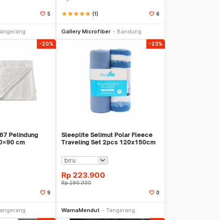
star
star
star
star
star
(1)
5
6
li Sekarang
Beli Sekarang
angerang
Gallery Microfiber
Bandung
-20%
-23%
7 Pelindung
Sleeplite Selimut Polar Fleece
00×90 cm
Traveling Set 2pcs 120x150cm
WMO AZ4531
Rp
223.900
Rp
290.000
9
0
li Sekarang
Beli Sekarang
angerang
WarnaMendut
Tangerang