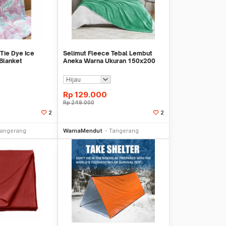
Tie Dye Ice
Selimut Fleece Tebal Lembut
Blanket
Aneka Warna Ukuran 150x200
O AE00
cm WMO AC6557
Rp
129.000
Rp
249.000
2
2
li Sekarang
Beli Sekarang
angerang
WarnaMendut
Tangerang