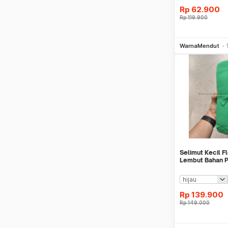
Rp
62.900
Rp
119.900
Be
WarnaMendut
Selimut Kecil 
Lembut Bahan P
130x170cm WM
Rp
139.900
Rp
149.000
Be