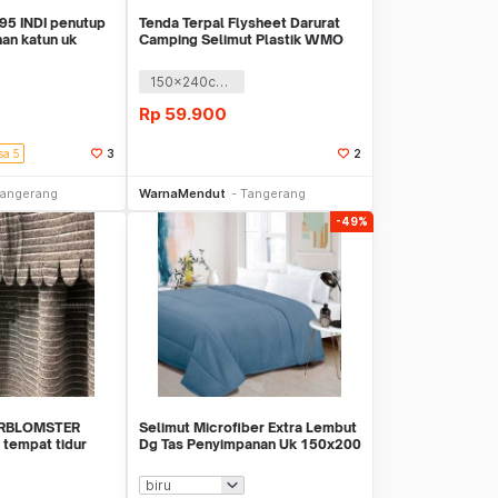
5 INDI penutup
Tenda Terpal Flysheet Darurat
han katun uk
Camping Selimut Plastik WMO
YURM15
150x240cm orange
Rp
59.900
sa 5
3
2
li Sekarang
Beli Sekarang
angerang
WarnaMendut
Tangerang
-49%
ARBLOMSTER
Selimut Microfiber Extra Lembut
 tempat tidur
Dg Tas Penyimpanan Uk 150x200
AC6924