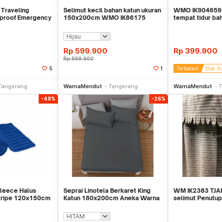
 Traveling
Selimut kecil bahan katun ukuran
WMO IK9046599
proof Emergency
150x200cm WMO IK86175
tempat tidur ba
001
VALLK
150×250 cm
Rp
599.900
Rp
399.900
Rp
999.900
5
1
Terbatas!
Stok Si
li Sekarang
Beli Sekarang
Be
Tangerang
WarnaMendut
Tangerang
WarnaMendut
T
-48%
-26%
Fleece Halus
Seprai Linotela Berkaret King
WM IK2383 TJ
Stripe 120x150cm
Katun 180x200cm Aneka Warna
selimut Penutup
WMO IF2586
150x210cm