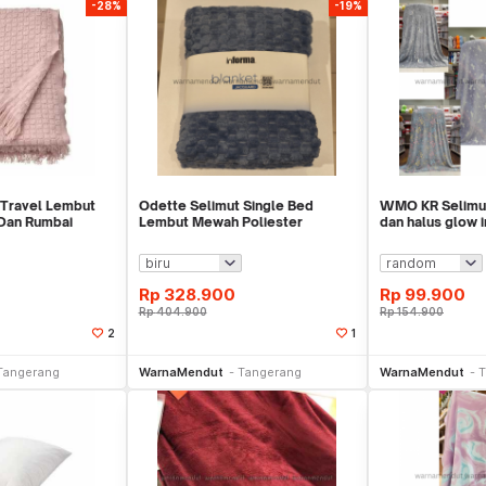
-28%
-19%
 Travel Lembut
Odette Selimut Single Bed
WMO KR Selimut
Dan Rumbai
Lembut Mewah Poliester
dan halus glow i
096
150x200cm WMO IF2461
150x200cm
Rp
328.900
Rp
99.900
Rp
404.900
Rp
154.900
2
1
li Sekarang
Beli Sekarang
Be
Tangerang
WarnaMendut
Tangerang
WarnaMendut
T