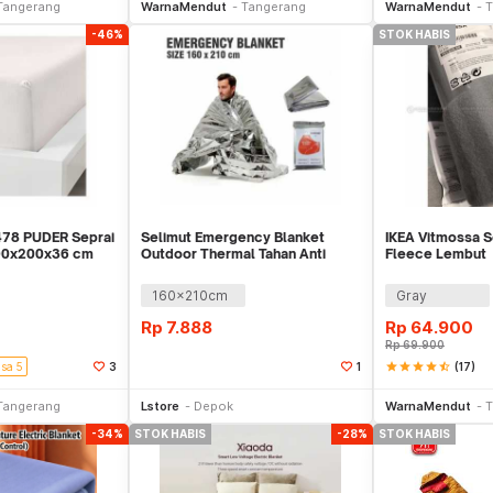
Tangerang
WarnaMendut
Tangerang
WarnaMendut
T
-46%
STOK HABIS
78 PUDER Seprai
Selimut Emergency Blanket
IKEA Vitmossa S
 90x200x36 cm
Outdoor Thermal Tahan Anti
Fleece Lembut
Angin Dingin
160x210cm
Gray
Rp
7.888
Rp
64.900
Rp
69.900
star
star
star
star
star_half
(17)
isa 5
3
1
li Sekarang
Beli Sekarang
Tangerang
Lstore
Depok
WarnaMendut
T
-34%
STOK HABIS
-28%
STOK HABIS