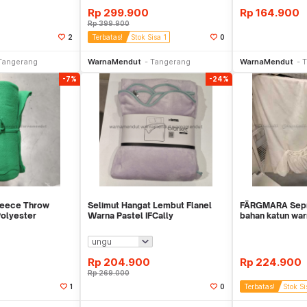
Rp
299.900
Rp
164.900
Rp
399.900
2
Terbatas!
Stok Sisa 1
0
li Sekarang
Beli Sekarang
Be
Tangerang
WarnaMendut
Tangerang
WarnaMendut
T
-7%
-24%
Fleece Throw
Selimut Hangat Lembut Flanel
FÄRGMARA Sepra
olyester
Warna Pastel IFCally
bahan katun war
O IK8643
150x200cm WMO IF7613
160x200 cm
Rp
204.900
Rp
224.900
Rp
269.000
1
0
Terbatas!
Stok Si
li Sekarang
Beli Sekarang
Be