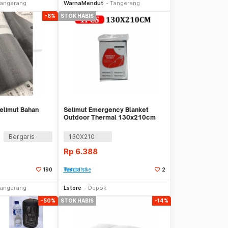
angerang
WarnaMendut
Tangerang
-8%
STOK HABIS
elimut Bahan
Selimut Emergency Blanket
Outdoor Thermal 130x210cm
Tahan Anti Angin
Bergaris
130X210
Rp
6.388
190
Tambah ke Watchlist
2
Stok Habis
Stok Habis
angerang
Lstore
Depok
-50%
STOK HABIS
-14%