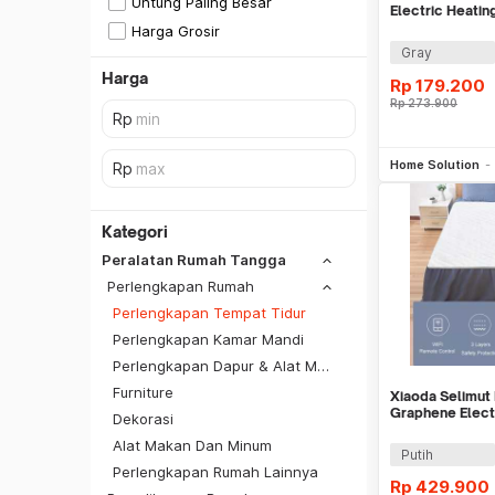
Untung Paling Besar
Electric Heatin
Temperature -
Harga Grosir
Gray
Harga
Rp
179.200
Rp
273.900
Be
Home Solution
Kategori
Peralatan Rumah Tangga
Perlengkapan Rumah
Perlengkapan Tempat Tidur
Perlengkapan Kamar Mandi
Perlengkapan Dapur & Alat Masak
Furniture
Xiaoda Selimut 
Graphene Electr
Dekorasi
App 150x80cm
Alat Makan Dan Minum
02
SiCepat REG
Putih
Perlengkapan Rumah Lainnya
SiCepat BEST
Rp
429.900