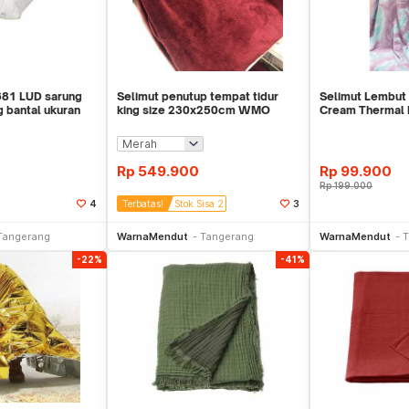
81 LUD sarung
Selimut penutup tempat tidur
Selimut Lembut 
 bantal ukuran
king size 230x250cm WMO
Cream Thermal 
IK4051 TRAVI
150x200cm WM
Rp
549.900
Rp
99.900
Rp
199.000
4
Terbatas!
Stok Sisa 2
3
li Sekarang
Beli Sekarang
Be
Tangerang
WarnaMendut
Tangerang
WarnaMendut
T
-22%
-41%