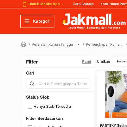
Unduh Mobile App
Cara Belanja
Konfirmasi Pe
Kategori
keyboard_arrow_right
arrow_drop_down
keyboard_arrow_right
arrow_d
Peralatan Rumah Tangga
Perlengkapan Rumah
Filter
Urutkan
Terlari
Reset
Cari
Status Stok
Hanya Stok Tersedia
Filter Berdasarkan
PASTSKY Selim