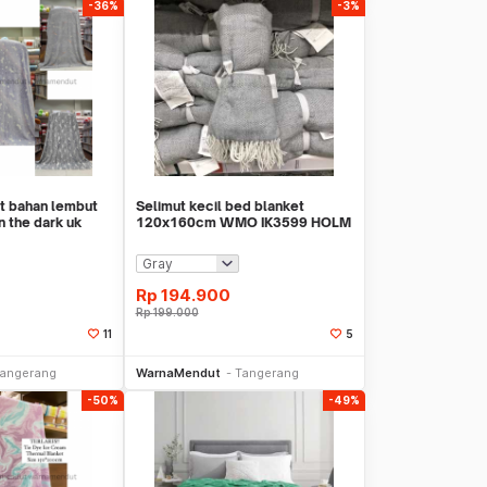
-36%
-3%
 bahan lembut
Selimut kecil bed blanket
n the dark uk
120x160cm WMO IK3599 HOLM
Rp
194.900
Rp
199.000
11
5
li Sekarang
Beli Sekarang
angerang
WarnaMendut
Tangerang
-50%
-49%