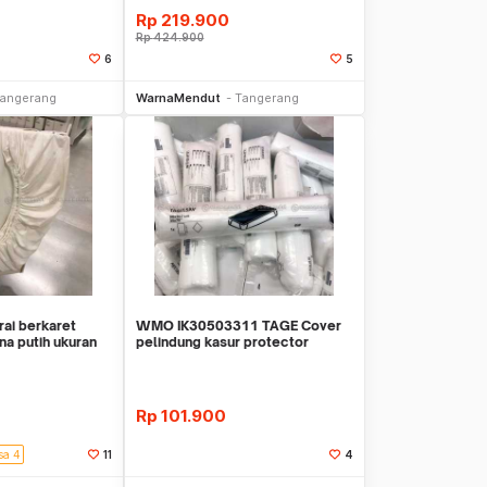
Rp
219.900
Rp
424.900
6
5
li Sekarang
Beli Sekarang
angerang
WarnaMendut
Tangerang
i berkaret
WMO IK30503311 TAGE Cover
na putih ukuran
pelindung kasur protector
matras 90x200 cm
Rp
101.900
sa 4
11
4
li Sekarang
Beli Sekarang