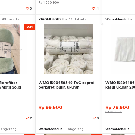
Rp
1.000.900
3
4
li Sekarang
Beli Sekarang
Be
DKI Jakarta
XIAOMI HOUSE
DKI Jakarta
WarnaMendut
T
-23%
icrofiber
WMO IK90459819 TAG seprai
WMO IK2041866
Motif Solid
berkaret, putih, ukuran
kasur ukuran 2
 IF2482
90×200×16 cm
Rp
99.900
Rp
79.900
Rp
99.000
2
9
li Sekarang
Beli Sekarang
Be
Tangerang
WarnaMendut
Tangerang
WarnaMendut
T