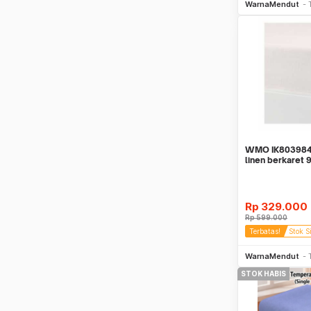
WarnaMendut
WMO IK803984
linen berkaret
putih
Rp
329.000
Rp
599.000
Terbatas!
Stok S
Be
WarnaMendut
STOK HABIS