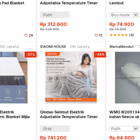
g Pad Blanket
Adjustable Temperature Timer
Lembut
 FY-HW1224
150x80cm - TK150
Putih
Rp
312.600
Rp
74.900
Rp
428.900
Rp
79.900
star
star
star
star
star
(4)
28
13
li Sekarang
Beli Sekarang
Be
DKI Jakarta
XIAOMI HOUSE
DKI Jakarta
WarnaMendut
T
-27%
-26%
Elektrik
Qindao Selimut Elektrik
WMO IK2051347
ic Blanket Mijia
Adjustable Temperature Timer
bahan fleece u
 - XD-ZLDRT50W-
160x130cm 85W - TK160
Gray
Rp
741.200
Rp
94.900