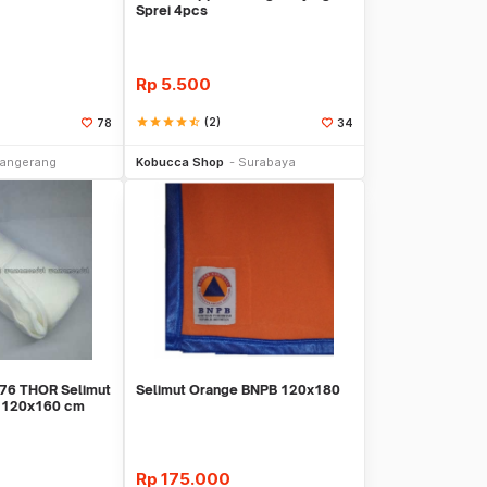
Sprei 4pcs
Rp
5.500
star
star
star
star
star_half
(2)
78
34
li Sekarang
Beli Sekarang
angerang
Kobucca Shop
Surabaya
6 THOR Selimut
Selimut Orange BNPB 120x180
k 120x160 cm
Rp
175.000