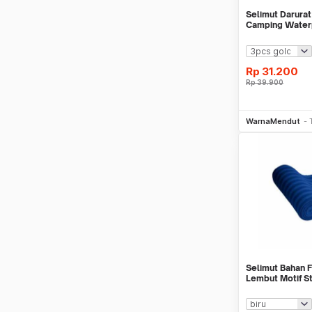
Selimut Darurat
Camping Water
WMO YUSL03-
Rp
31.200
Rp
39.900
Be
WarnaMendut
Selimut Bahan 
Lembut Motif 
WMO AC5517