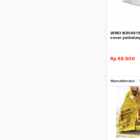
WMO IK904616
cover pelindung
50x80 cm
Rp
68.900
Be
WarnaMendut