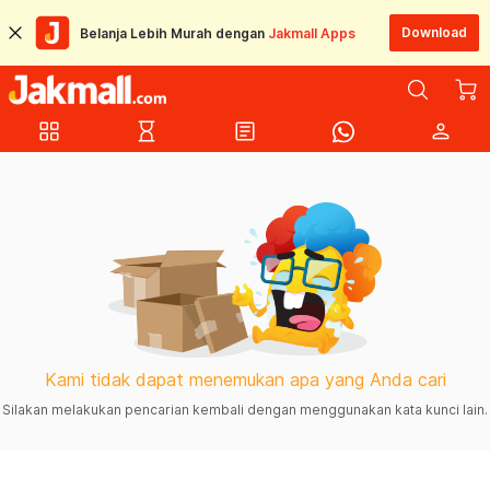
Download
Belanja Lebih Murah dengan
Jakmall Apps
grid_view
hourglass_empty
article
person
Kami tidak dapat menemukan apa yang Anda cari
Silakan melakukan pencarian kembali dengan menggunakan kata kunci lain.