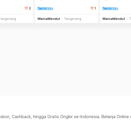
2
Tambah ke Watchlist
1
Tambah ke Watchlist
Stok Habis
Stok Habis
Tangerang
WarnaMendut
Tangerang
WarnaMendut
T
iskon, Cashback, hingga Gratis Ongkir se-Indonesia. Belanja Online