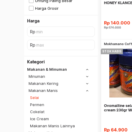
Untung Paling Besar
HONEY KLANC
KLANCENG MUR
Harga Grosir
500G
Harga
Rp
140.000
Rp
174.000
Be
Mokhamano Cof
STOK HABIS
Kategori
Makanan & Minuman
Minuman
Makanan Kering
Makanan Manis
Selai
Permen
Ovomaltine sela
cream 230gr 
Cokelat
Ice Cream
SiCepat REG
Makanan Manis Lainnya
SiCepat BEST
Rp
64.900