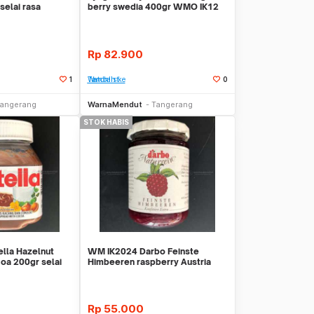
 selai rasa
berry swedia 400gr WMO IK12
segar
Rp
82.900
1
Tambah ke Watchlist
0
Stok Habis
Stok Habis
angerang
WarnaMendut
Tangerang
STOK HABIS
lla Hazelnut
WM IK2024 Darbo Feinste
oa 200gr selai
Himbeeren raspberry Austria
selai Raspberi ala
Rp
55.000