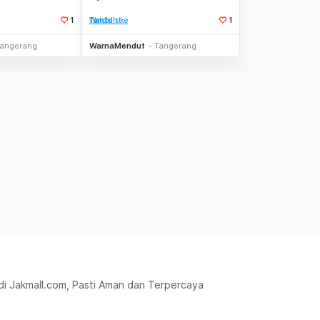
1
Tambah ke Watchlist
1
Stok Habis
Stok Habis
angerang
WarnaMendut
Tangerang
 di Jakmall.com, Pasti Aman dan Terpercaya