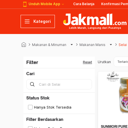
Unduh Mobile App
Cara Belanja
Konfirmasi Pe
Kategori
keyboard_arrow_right
arrow_drop_down
keyboard_arrow_right
arrow_drop_down
keyboard_arrow_right
Makanan & Minuman
Makanan Manis
Selai
Filter
Urutkan
Terlari
Reset
Cari
Status Stok
Hanya Stok Tersedia
Filter Berdasarkan
SUNMORI PURE