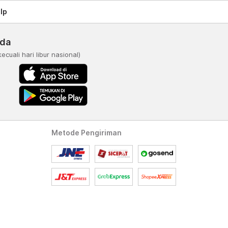
lp
nda
kecuali hari libur nasional)
Metode Pengiriman