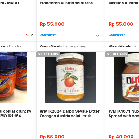
ENG MADU
Erdbeeren Austria selai rasa
Marillen Austria
NI 100% ASLI
Stroberri strawber
Apricot mawar 
Rp
55.000
Rp
55.000
2
Tambah ke Watchlist
1
Tambah ke Watchlist
li Sekarang
Stok Habis
fee
Bandung
WarnaMendut
Tangerang
WarnaMendut
T
STOK HABIS
STOK HABIS
i coklat crunchy
WM IK2024 Darbo Seville Bitter
WM IK1671 Nute
WMO IK1154
Orangen Austria selai Jeruk
Spread with coc
seville al
coklat dan ha
Rp
55.000
Rp
49.000