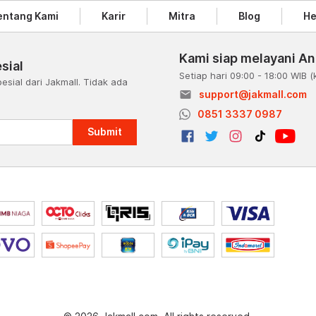
entang Kami
Karir
Mitra
Blog
He
Kami siap melayani A
sial
Setiap hari 09:00 - 18:00 WIB
(
esial dari Jakmall. Tidak ada
email
support@jakmall.com
a
0851 3337 0987
Submit