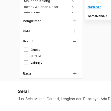
DKI Jakarta
Makanan Kaleng
SiCepat Gokil
Tangerang
Bumbu & Bahan Dasar
Tambah ke Watchlist
SiCepat Halu
Roti & Kue
Bekasi
JNE REG
WarnaMendut
Makanan Lainnya
Bogor
Pengiriman
Lihat Semua
Depok
Kota
Lihat Semua
Brand
Strawberry
Ghost
Jeruk
Nutella
Berry Mix Juicy
Lainnya
Coklat
Madu
Rasa
Selai
Jual Selai Murah, Garansi, Lengkap dari Pusatnya. Ada D