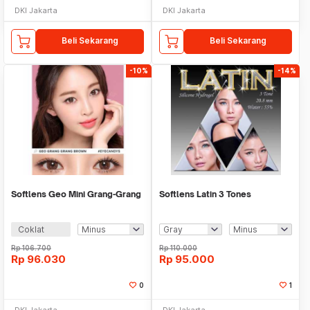
DKI Jakarta
DKI Jakarta
Beli Sekarang
Beli Sekarang
-10%
-14%
Softlens Geo Mini Grang-Grang
Softlens Latin 3 Tones
Coklat
Rp
106.700
Rp
110.000
Rp
96.030
Rp
95.000
0
1
DKI Jakarta
DKI Jakarta