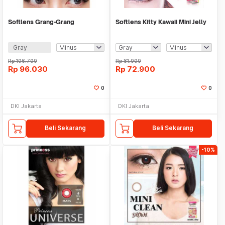
Softlens Grang-Grang
Softlens Kitty Kawaii Mini Jelly
Gray
Rp
106.700
Rp
81.000
Rp
96.030
Rp
72.900
0
0
DKI Jakarta
DKI Jakarta
Beli Sekarang
Beli Sekarang
-10%