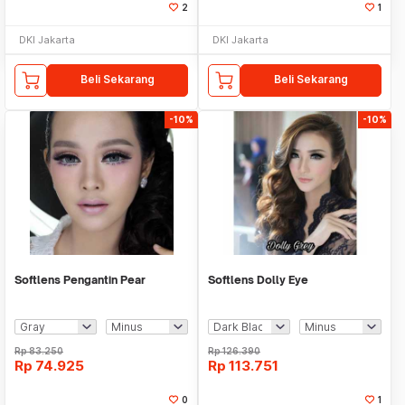
2
1
DKI Jakarta
DKI Jakarta
Beli Sekarang
Beli Sekarang
-10%
-10%
Softlens Pengantin Pear
Softlens Dolly Eye
Rp
83.250
Rp
126.390
Rp
74.925
Rp
113.751
0
1