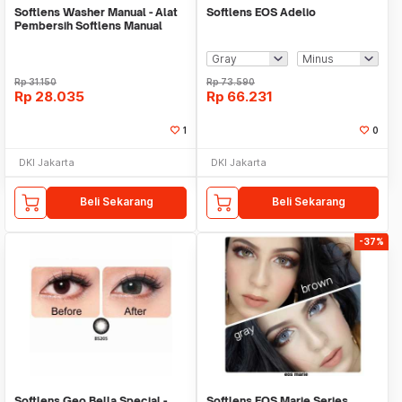
Softlens Washer Manual - Alat
Softlens EOS Adelio
Pembersih Softlens Manual
Rp
31.150
Rp
73.590
Rp
28.035
Rp
66.231
1
0
DKI Jakarta
DKI Jakarta
Beli Sekarang
Beli Sekarang
-37%
Softlens Geo Bella Special -
Softlens EOS Marie Series