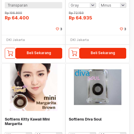
Transparan
Rp
106.900
Rp
72.150
Rp
64.400
Rp
64.935
3
3
DKI Jakarta
DKI Jakarta
Beli Sekarang
Beli Sekarang
Softlens Kitty Kawaii Mini
Softlens Diva Soul
Margarita