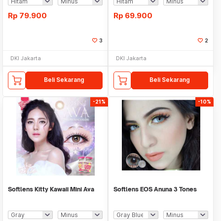
Rp
79.900
Rp
69.900
3
2
DKI Jakarta
DKI Jakarta
Beli Sekarang
Beli Sekarang
-21%
-10%
Softlens Kitty Kawaii Mini Ava
Softlens EOS Anuna 3 Tones