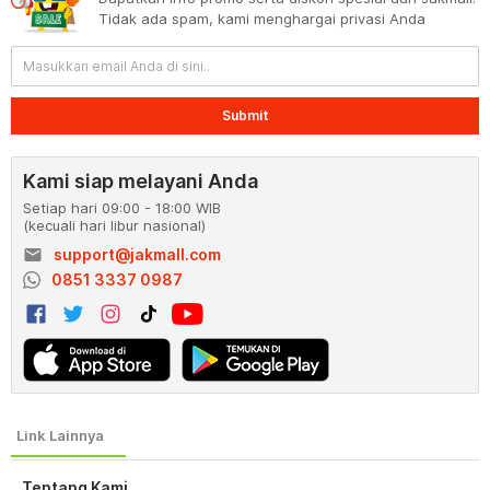
Tidak ada spam, kami menghargai privasi Anda
Submit
Kami siap melayani Anda
Setiap hari 09:00 - 18:00 WIB
(kecuali hari libur nasional)
email
support@jakmall.com
0851 3337 0987
Tentang Kami