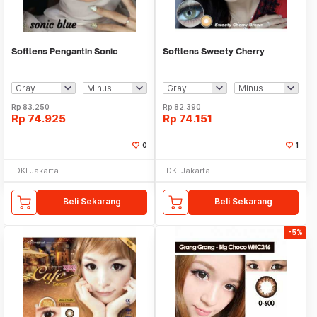
Softlens Pengantin Sonic
Softlens Sweety Cherry
Rp
83.250
Rp
82.390
Rp
74.925
Rp
74.151
0
1
DKI Jakarta
DKI Jakarta
Beli Sekarang
Beli Sekarang
-5%