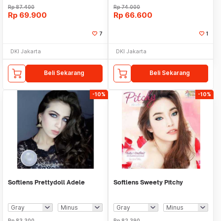
Rp
87.400
Rp
74.000
Rp
69.900
Rp
66.600
7
1
DKI Jakarta
DKI Jakarta
Beli Sekarang
Beli Sekarang
-10%
-10%
Softlens Prettydoll Adele
Softlens Sweety Pitchy
Rp
83.300
Rp
82.390