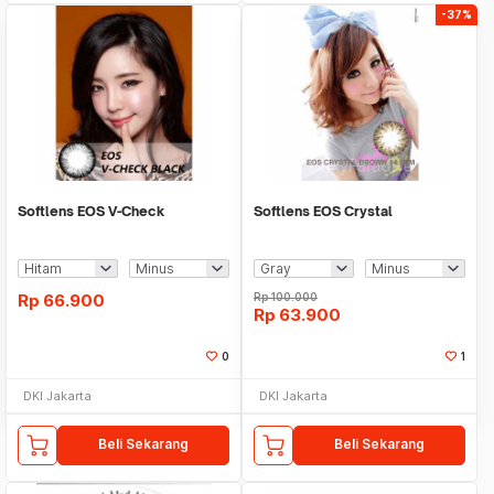
-37%
Softlens EOS V-Check
Softlens EOS Crystal
Rp
66.900
Rp
100.000
Rp
63.900
0
1
DKI Jakarta
DKI Jakarta
Beli Sekarang
Beli Sekarang