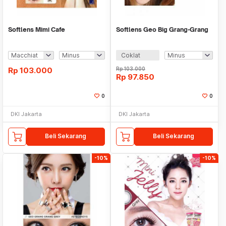
Softlens Mimi Cafe
Softlens Geo Big Grang-Grang
Coklat
Rp
103.000
Rp
103.000
Rp
97.850
0
0
DKI Jakarta
DKI Jakarta
Beli Sekarang
Beli Sekarang
-10%
-10%