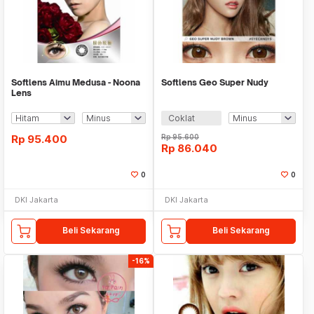
Softlens Aimu Medusa - Noona
Softlens Geo Super Nudy
Lens
Coklat
Rp
95.400
Rp
95.600
Rp
86.040
0
0
DKI Jakarta
DKI Jakarta
Beli Sekarang
Beli Sekarang
-16%