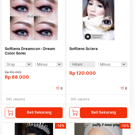
Softlens Dreamcon - Dream
Softlens Sclera
Color Sonic
Hitam
Rp
110.000
Rp
120.000
Rp
88.000
0
0
DKI Jakarta
DKI Jakarta
Beli Sekarang
Beli Sekarang
-10%
-10%