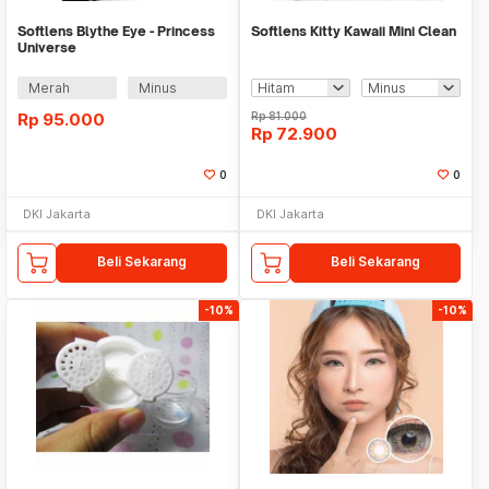
Softlens Blythe Eye - Princess
Softlens Kitty Kawaii Mini Clean
Universe
Merah
Minus
Rp
95.000
Rp
81.000
Rp
72.900
0
0
DKI Jakarta
DKI Jakarta
Beli Sekarang
Beli Sekarang
-10%
-10%