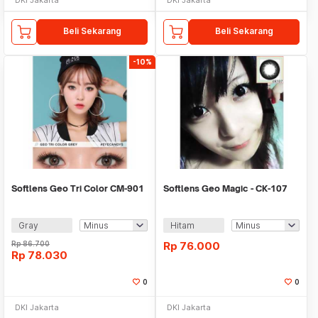
Beli Sekarang
Beli Sekarang
-10%
Softlens Geo Tri Color CM-901
Softlens Geo Magic - CK-107
Gray
Hitam
Rp
86.700
Rp
76.000
Rp
78.030
0
0
DKI Jakarta
DKI Jakarta