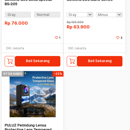
BS-205
Gray
Normal
Rp
76.000
Rp
100.000
Rp
63.900
1
3
DKI Jakarta
DKI Jakarta
Beli Sekarang
Beli Sekarang
STOK HABIS
-22%
PULUZ Pelindung Lensa
Protective Lens Tempered