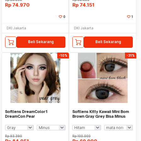
Rp
74.970
Rp
74.151
0
1
DKI Jakarta
DKI Jakarta
Beli Sekarang
Beli Sekarang
-10%
-31%
Softlens DreamColor1
Softlens Kitty Kawaii Mini Bom
DreamCon Pear
Brown Gray Grey Bisa Minus
dan Murah
Rp
93.390
Rp
100.000