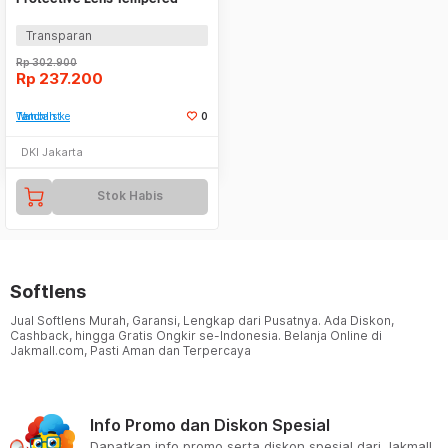
Glass for DJI OSMO 360 - PL3
Transparan
Rp
302.900
Rp
237.200
Tambah ke Watchlist
0
DKI Jakarta
Stok Habis
Softlens
Jual Softlens Murah, Garansi, Lengkap dari Pusatnya. Ada Diskon,
Cashback, hingga Gratis Ongkir se-Indonesia. Belanja Online di
Jakmall.com, Pasti Aman dan Terpercaya
Info Promo dan Diskon Spesial
Dapatkan info promo serta diskon spesial dari Jakmall.