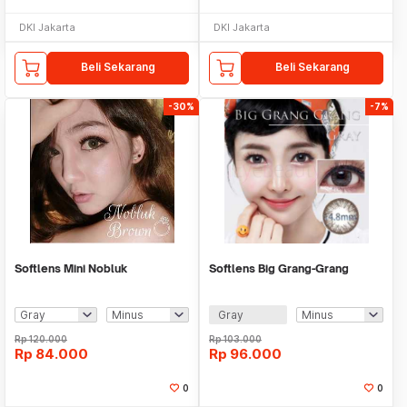
DKI Jakarta
DKI Jakarta
Beli Sekarang
Beli Sekarang
-30%
-7%
Softlens Mini Nobluk
Softlens Big Grang-Grang
Gray
Rp
120.000
Rp
103.000
Rp
84.000
Rp
96.000
0
0