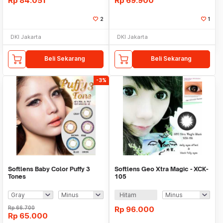
Rp
84.051
Rp
69.900
2
1
DKI Jakarta
DKI Jakarta
Beli Sekarang
Beli Sekarang
-3%
Softlens Baby Color Puffy 3
Softlens Geo Xtra Magic - XCK-
Tones
105
Hitam
Rp
66.700
Rp
96.000
Rp
65.000