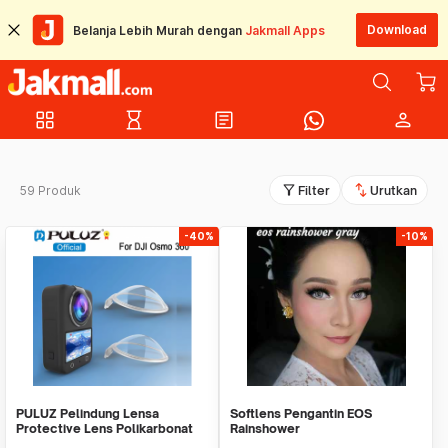
Download
Belanja Lebih Murah dengan
Jakmall Apps
grid_view
hourglass_empty
article
person
filter_alt
swap_vert
59 Produk
Filter
Urutkan
-40%
-10%
PULUZ Pelindung Lensa
Softlens Pengantin EOS
Protective Lens Polikarbonat
Rainshower
for DJI OSMO 360 - PL2