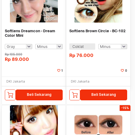
Softlens Dreamcon - Dream
Softlens Brown Circle - BC-102
Color Mini
Coklat
Rp
105.000
Rp
76.000
Rp
89.000
1
0
DKI Jakarta
DKI Jakarta
Beli Sekarang
Beli Sekarang
-15%