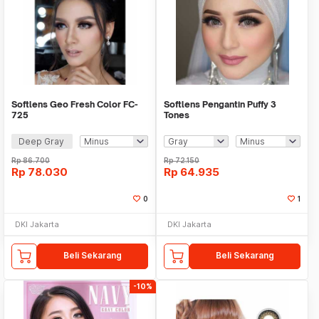
Softlens Geo Fresh Color FC-
Softlens Pengantin Puffy 3
725
Tones
Deep Gray
Rp
86.700
Rp
72.150
Rp
78.030
Rp
64.935
0
1
DKI Jakarta
DKI Jakarta
Beli Sekarang
Beli Sekarang
-10%