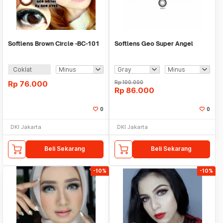
Softlens Brown Circle -BC-101
Softlens Geo Super Angel
Coklat
Rp
76.000
Rp
100.000
Rp
86.000
0
0
DKI Jakarta
DKI Jakarta
Beli Sekarang
Beli Sekarang
-10%
-10%