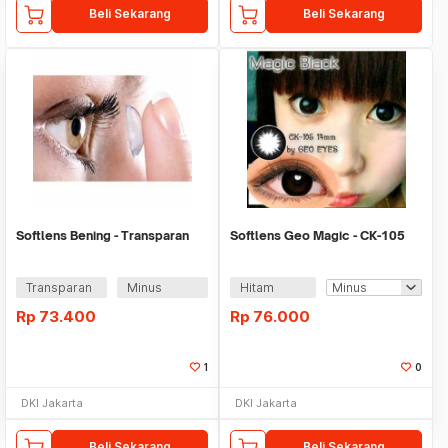
Beli Sekarang
Beli Sekarang
Softlens Bening - Transparan
Softlens Geo Magic - CK-105
Transparan
Minus
Hitam
Rp
73.400
Rp
76.000
1
0
DKI Jakarta
DKI Jakarta
Beli Sekarang
Beli Sekarang