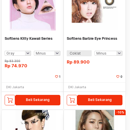
Softlens Kitty Kawaii Series
Softlens Barbie Eye Princess
Coklat
Rp
83.300
Rp
89.900
Rp
74.970
1
0
DKI Jakarta
DKI Jakarta
Beli Sekarang
Beli Sekarang
-10%