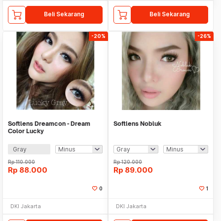
Beli Sekarang
Beli Sekarang
-20%
-26%
Softlens Dreamcon - Dream
Softlens Nobluk
Color Lucky
Gray
Rp
110.000
Rp
120.000
Rp
88.000
Rp
89.000
0
1
DKI Jakarta
DKI Jakarta