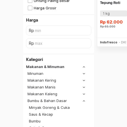
Untung Paling Besar
Tepung Roti
Harga Grosir
1 kg
Harga
Rp
62.000
Rp
65.000
Be
Indofresco
DKI
Kategori
Makanan & Minuman
Minuman
Makanan Kering
Makanan Manis
Makanan Kaleng
Bumbu & Bahan Dasar
Minyak Goreng & Cuka
Saus & Kecap
SiCepat REG
Bumbu
SiCepat BEST