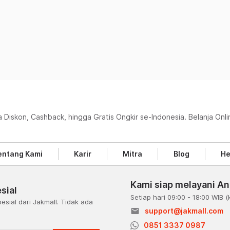
 Diskon, Cashback, hingga Gratis Ongkir se-Indonesia. Belanja Onl
entang Kami
Karir
Mitra
Blog
He
Kami siap melayani A
sial
Setiap hari 09:00 - 18:00 WIB
(
esial dari Jakmall. Tidak ada
email
support@jakmall.com
a
0851 3337 0987