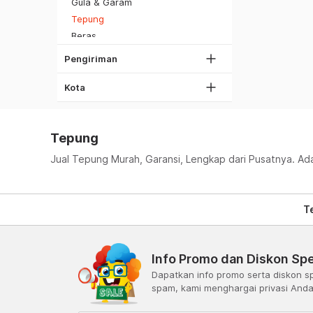
DKI Jakarta
Gula & Garam
SiCepat Gokil
Tangerang
Tepung
SiCepat Halu
Beras
Bekasi
JNE REG
Bumbu & Bahan Dasar Lainnya
Bogor
Pengiriman
Lihat Semua
Roti & Kue
Depok
Makanan Lainnya
Kota
Lihat Semua
Tepung
Jual Tepung Murah, Garansi, Lengkap dari Pusatnya. Ada
T
Info Promo dan Diskon Spe
Dapatkan info promo serta diskon sp
spam, kami menghargai privasi And