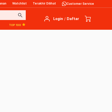
anan
Watchlist
Terakhir Dilihat
Customer Service
search
Login
/
Daftar
TOP 100