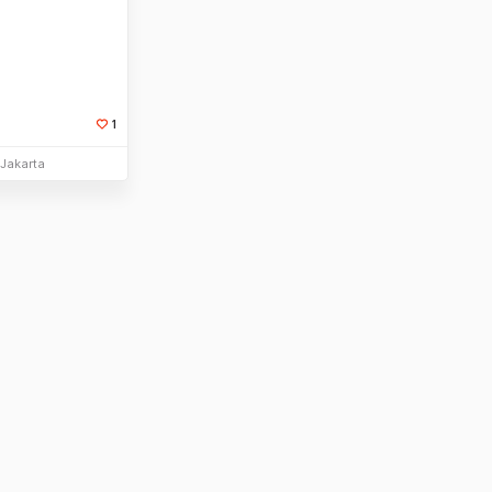
1
li Sekarang
 Jakarta