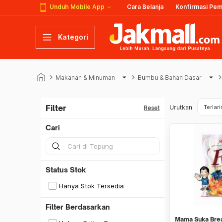
Unduh Mobile App
Cara Belanja
Konfirmasi Pe
Kategori
keyboard_arrow_right
arrow_drop_down
keyboard_arrow_right
arrow_drop_down
keyboard_arrow
Makanan & Minuman
Bumbu & Bahan Dasar
Filter
Urutkan
Terlari
Reset
Cari
Status Stok
Hanya Stok Tersedia
Filter Berdasarkan
Mama Suka Bre