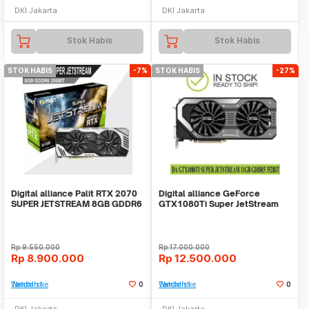
DKI Jakarta
DKI Jakarta
Stok Habis
Stok Habis
STOK HABIS
-7%
STOK HABIS
-27%
Digital alliance Palit RTX 2070
Digital alliance GeForce
SUPER JETSTREAM 8GB GDDR6
GTX1080Ti Super JetStream
256Bit - VGA
11GB GDDR5 352Bit
Rp
9.550.000
Rp
17.000.000
Rp
8.900.000
Rp
12.500.000
Tambah ke Watchlist
0
Tambah ke Watchlist
0
DKI Jakarta
DKI Jakarta