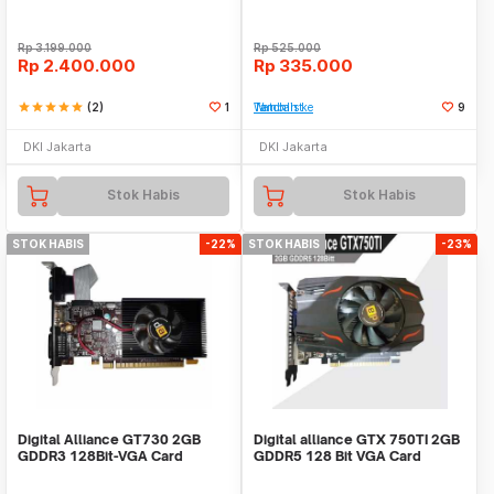
Rp
3.199.000
Rp
525.000
Rp
2.400.000
Rp
335.000
star
star
star
star
star
(2)
1
Tambah ke Watchlist
9
DKI Jakarta
DKI Jakarta
Stok Habis
Stok Habis
STOK HABIS
-22%
STOK HABIS
-23%
Digital Alliance GT730 2GB
Digital alliance GTX 750TI 2GB
GDDR3 128Bit-VGA Card
GDDR5 128 Bit VGA Card