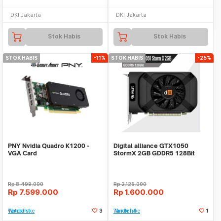
DKI Jakarta
DKI Jakarta
Stok Habis
Stok Habis
STOK HABIS
-11%
STOK HABIS
-25%
PNY Nvidia Quadro K1200 -
Digital alliance GTX1050
VGA Card
StormX 2GB GDDR5 128Bit
Rp
8.499.000
Rp
2.125.000
Rp
7.599.000
Rp
1.600.000
Tambah ke Watchlist
3
Tambah ke Watchlist
1