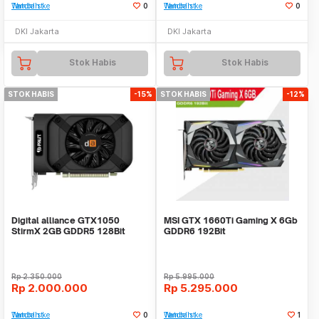
Tambah ke Watchlist
0
Tambah ke Watchlist
0
DKI Jakarta
DKI Jakarta
Stok Habis
Stok Habis
STOK HABIS
-15%
STOK HABIS
-12%
Digital alliance GTX1050
MSI GTX 1660Ti Gaming X 6Gb
StirmX 2GB GDDR5 128Bit
GDDR6 192Bit
Rp
2.350.000
Rp
5.995.000
Rp
2.000.000
Rp
5.295.000
Tambah ke Watchlist
0
Tambah ke Watchlist
1