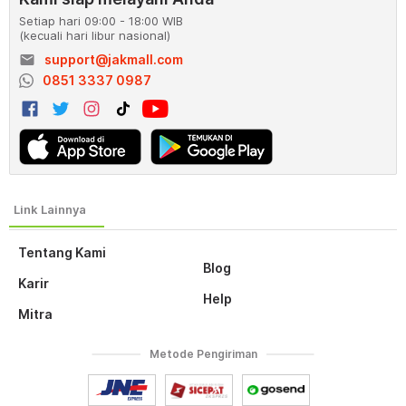
Setiap hari 09:00 - 18:00 WIB
(kecuali hari libur nasional)
email
support@jakmall.com
0851 3337 0987
Tentang Kami
Blog
Karir
Help
Mitra
Metode Pengiriman