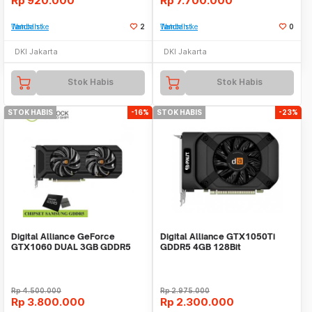
Rp
920.000
Rp
7.700.000
Tambah ke Watchlist
2
Tambah ke Watchlist
0
DKI Jakarta
DKI Jakarta
Stok Habis
Stok Habis
STOK HABIS
-16%
STOK HABIS
-23%
Digital Alliance GeForce
Digital Alliance GTX1050Ti
GTX1060 DUAL 3GB GDDR5
GDDR5 4GB 128Bit
192 Bit
Rp
4.500.000
Rp
2.975.000
Rp
3.800.000
Rp
2.300.000