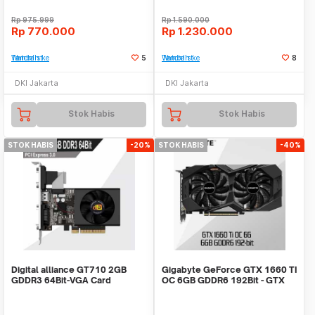
Rp
975.999
Rp
1.590.000
Rp
770.000
Rp
1.230.000
Tambah ke Watchlist
5
Tambah ke Watchlist
8
DKI Jakarta
DKI Jakarta
Stok Habis
Stok Habis
STOK HABIS
-20%
STOK HABIS
-40%
Digital alliance GT710 2GB
Gigabyte GeForce GTX 1660 TI
GDDR3 64Bit-VGA Card
OC 6GB GDDR6 192Bit - GTX
1660 Ti OC 6G