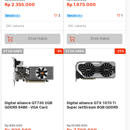
Rp
2.355.000
Rp
1.675.000
Tambah ke Watchlist
2
Tambah ke Watchlist
1
DKI Jakarta
DKI Jakarta
Stok Habis
Stok Habis
STOK HABIS
-8%
STOK HABIS
-25%
Digital alliance GT730 2GB
Digital alliance GTX 1070 Ti
GDDR5 64Bit - VGA Card
Super JetStream 8GB GDDR5
256Bit
Rp
995.000
Rp
10.199.000