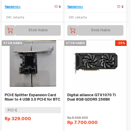
Tambah ke Watchlist
0
Tambah ke Watchlist
3
DKI Jakarta
DKI Jakarta
Stok Habis
Stok Habis
STOK HABIS
STOK HABIS
-20%
PCI-E Splitter Expansion Card
Digital alliance GTX1070 Ti
Riser to 4 USB 3.0 PCI-E for BTC
Dual 8GB GDDR5 256Bit
Mining
PCI-E
Rp
329.000
Rp
9.599.000
Rp
7.700.000