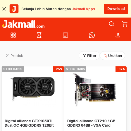
Download
Belanja Lebih Murah dengan
Jakmall Apps
grid_view
hourglass_empty
article
person
filter_alt
swap_vert
21 Produk
Filter
Urutkan
STOK HABIS
-25%
STOK HABIS
-37%
Digital alliance GTX1050Ti
Digital alliance GT210 1GB
Dual OC 4GB GDDR5 128Bit
GDDR3 64Bit - VGA Card