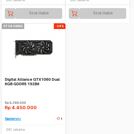
Stok Habis
Stok Habis
STOK HABIS
-24%
Digital Alliance GTX1060 Dual
6GB GDDR5 192Bit
Rp
5.799.000
Rp
4.450.000
Tambah ke Watchlist
1
DKI Jakarta