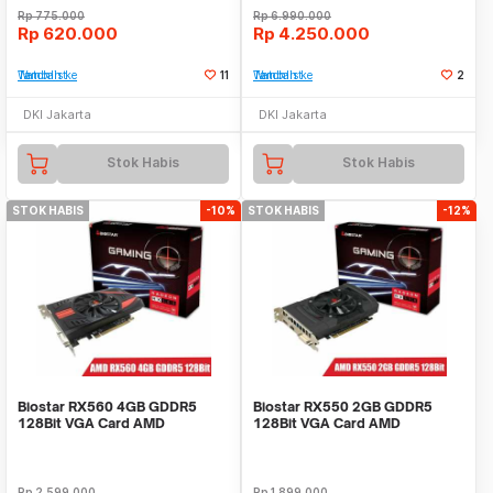
Rp
775.000
Rp
6.990.000
Rp
620.000
Rp
4.250.000
Tambah ke Watchlist
11
Tambah ke Watchlist
2
DKI Jakarta
DKI Jakarta
Stok Habis
Stok Habis
STOK HABIS
-10%
STOK HABIS
-12%
Biostar RX560 4GB GDDR5
Biostar RX550 2GB GDDR5
128Bit VGA Card AMD
128Bit VGA Card AMD
Rp
2.599.000
Rp
1.899.000