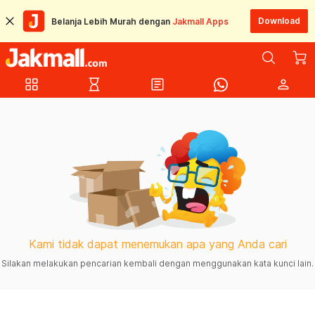
Download
Belanja Lebih Murah dengan
Jakmall Apps
grid_view
hourglass_empty
article
person
Kami tidak dapat menemukan apa yang Anda cari
Silakan melakukan pencarian kembali dengan menggunakan kata kunci lain.