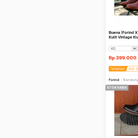
Buena |Forind X
Kulit Vintage Kl
Rp
399.000
Terbatas!
Stok S
Be
Forind
Bandun
STOK HABIS