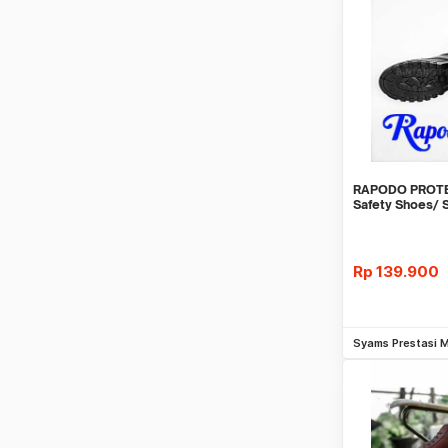
RAPODO PROT
Safety Shoes/
dengan Tali - A
Rp
139.900
Be
Syams Prestasi 