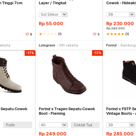
 Tinggi 7cm
Layer / Tingkat
Cowok - Hideaki
Rp
55.000
Rp
230.000
Rp
290.000
star
star_border
star_border
star_border
star_border
(1)
star
star
star
star
star
(1)
9
3
li Sekarang
Beli Sekarang
Be
Jakarta
Lologrosir
DKI Jakarta
Forind
Bandung
-17%
-17%
n Sepatu Cowok
Forind x Tragen Sepatu Cowok
Forind x FSTP 
Boot - Fleming
Vintage Boots -
Putih
Coklat Tua
Rp
249.000
Rp
285.000