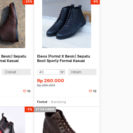
-25%
-9%
X Besic| Sepatu
Eleos |Forind X Besic| Sepatu
mal Kasual
Boot Sporty Formal Kasual
Coklat
Hitam
Rp
260.000
Rp
285.000
10
10
li Sekarang
Beli Sekarang
Forind
Bandung
-5%
STOK HABIS