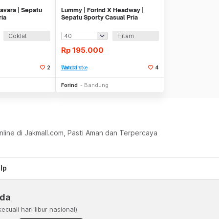
Navara | Sepatu
Lummy | Forind X Headway |
ria
Sepatu Sporty Casual Pria
Coklat
Hitam
Rp
195.000
2
Tambah ke Watchlist
4
Stok Habis
Stok Habis
Forind
Bandung
Online di Jakmall.com, Pasti Aman dan Terpercaya
lp
nda
kecuali hari libur nasional)