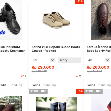
-21%
ECK PREMIUM
Forind x GF Sepatu Suede Boots
Kareus |Forind 
 Sepatu Keamanan
Cowok - Rocked
Boot Sporty For
ma
Ivory
Rp
230.000
Rp
260.000
Rp
290.000
Rp
345.000
7
11
li Sekarang
Beli Sekarang
Be
Media
Bandung
Forind
Bandung
Forind
Bandung
STOK HABIS
-5%
STOK HABIS