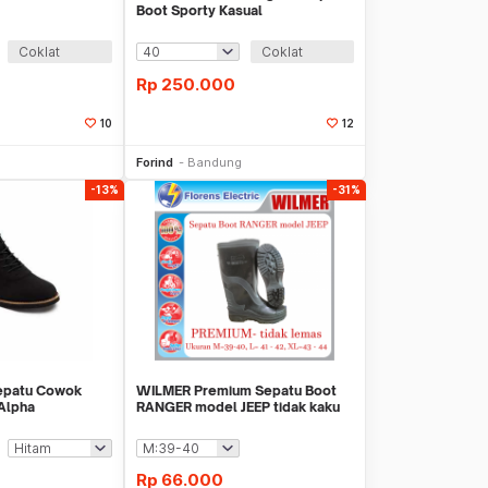
Boot Sporty Kasual
Coklat
Coklat
Rp
250.000
10
12
li Sekarang
Beli Sekarang
Forind
Bandung
-13%
-31%
Sepatu Cowok
WILMER Premium Sepatu Boot
 Alpha
RANGER model JEEP tidak kaku
karet boots pr
Rp
66.000