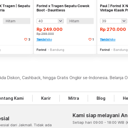
 X Tragen | Sepatu
Forind x Tragen Sepatu Cowok
Paul | Forind X 
ria
Boot - Dauntless
Vintage Klasik P
Hitam
Hitam
Rp
249.000
Rp
270.000
Rp
299.000
3
Tambah ke Watchlist
1
Tambah ke Watchlist
Stok Habis
Stok Habis
g
Forind
Bandung
Forind
Bandung
Ada Diskon, Cashback, hingga Gratis Ongkir se-Indonesia. Belanja 
entang Kami
Karir
Mitra
Blog
He
Kami siap melayani A
sial
Setiap hari 09:00 - 18:00 WIB
(
esial dari Jakmall. Tidak ada