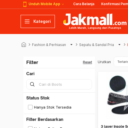
Unduh Mobile App
Cara Belanja
Konfirmasi Pe
Kategori
keyboard_arrow_right
arrow_drop_down
keyboard_arrow_right
arrow_drop_down
keyboard_arrow_right
Fashion & Perhiasan
Sepatu & Sandal Pria
Filter
Urutkan
Terlari
Reset
Cari
Status Stok
Hanya Stok Tersedia
Filter Berdasarkan
3 layer Insole 