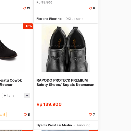
Rp
95.500
13
0
li Sekarang
Beli Sekarang
Florens Electric
DKI Jakarta
-13%
Sepatu Cowok
RAPODO PROTECK PREMIUM
 Eleanor
Safety Shoes/ Sepatu Keamanan
Slip On - Aman da
Rp
139.900
sa 5
11
7
li Sekarang
Beli Sekarang
Syams Prestasi Media
Bandung