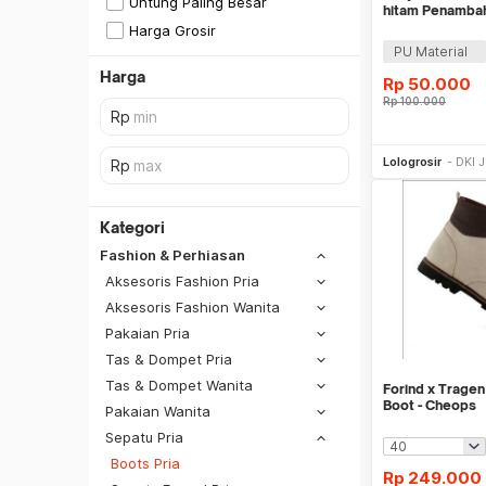
Untung Paling Besar
hitam Penambah
Harga Grosir
PU Material
Harga
Rp
50.000
Rp
100.000
Be
Lologrosir
DKI 
Kategori
Fashion & Perhiasan
Aksesoris Fashion Pria
Aksesoris Fashion Wanita
Pakaian Pria
Tas & Dompet Pria
Tas & Dompet Wanita
Forind x Trage
Boot - Cheops
38
Pakaian Wanita
Sepatu Pria
39
SiCepat REG
Boots Pria
40
SiCepat BEST
Rp
249.000