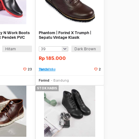
y N Work Boots
Phantom | Forind X Trumph |
ot Pendek PVC
Sepatu Vintage Klasik
Hitam
Dark Brown
Rp
185.000
23
Tambah ke Watchlist
2
Stok Habis
Stok Habis
Forind
Bandung
STOK HABIS