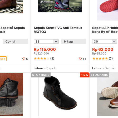
 Zapato| Sepatu
Sepatu Karet PVC Anti Tembus
Sepatu AP Hobb
asik
MOTO3
Kerja By AP Bo
Waterproof
Coklat
Hitam
Rp
115.000
Rp
62.000
Rp
120.000
Rp
65.000
star
star
star
star
star_border
(3)
star
star
star
star
star
(7)
isa 5
5
53
li Sekarang
Stok Habis
g
Lstore
Depok
Lstore
Depok
STOK HABIS
-17%
STOK HABIS