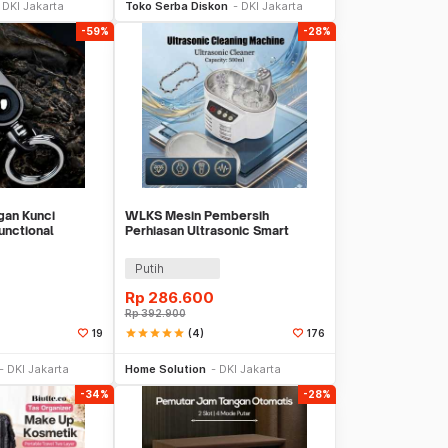
DKI Jakarta
Toko Serba Diskon
DKI Jakarta
-59%
-28%
an Kunci
WLKS Mesin Pembersih
unctional
Perhiasan Ultrasonic Smart
lloy - W76
Cleaner 500ml - WK-968
Putih
Rp
286.600
Rp
392.900
star
star
star
star
star
(4)
19
176
li Sekarang
Beli Sekarang
DKI Jakarta
Home Solution
DKI Jakarta
-34%
-28%