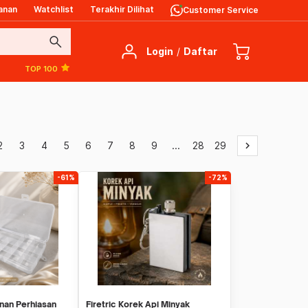
anan
Watchlist
Terakhir Dilihat
Customer Service
search
Login
/
Daftar
TOP 100
2
3
4
5
6
7
8
9
...
28
29
keyboard_arrow_right
-61%
-72%
nan Perhiasan
Firetric Korek Api Minyak