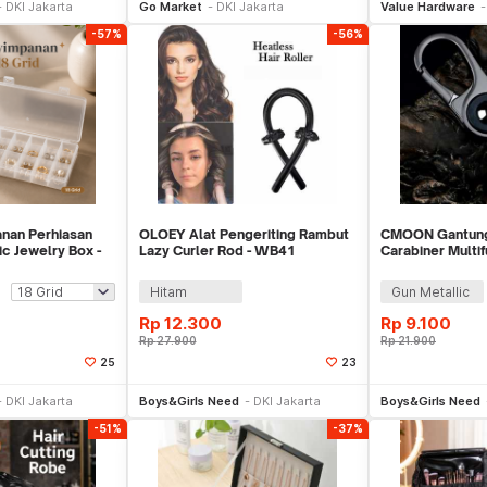
DKI Jakarta
Go Market
DKI Jakarta
Value Hardware
-57%
-56%
nan Perhiasan
OLOEY Alat Pengeriting Rambut
CMOON Gantung
ic Jewelry Box -
Lazy Curler Rod - WB41
Carabiner Multif
Keychain Zinc A
Hitam
Gun Metallic
Rp
12.300
Rp
9.100
Rp
27.900
Rp
21.900
25
23
li Sekarang
Beli Sekarang
Be
DKI Jakarta
Boys&Girls Need
DKI Jakarta
Boys&Girls Need
-51%
-37%