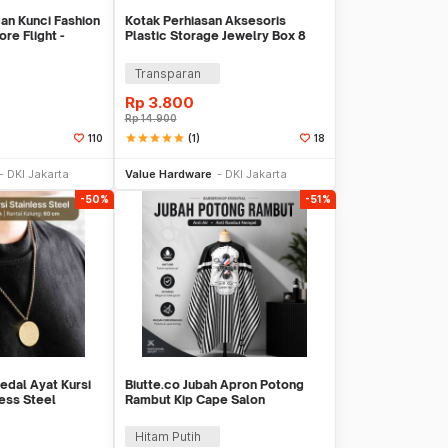
an Kunci Fashion
Kotak Perhiasan Aksesoris
re Flight -
Plastic Storage Jewelry Box 8
Grid - PJ321
Transparan
Rp
3.800
Rp
14.900
star
star
star
star
star
(1)
110
18
li Sekarang
Tambah ke Keranjang
DKI Jakarta
Value Hardware
DKI Jakarta
-50%
-51%
edal Ayat Kursi
Biutte.co Jubah Apron Potong
less Steel
Rambut Kip Cape Salon
Barbershop Anti Air - WB25
Hitam Putih