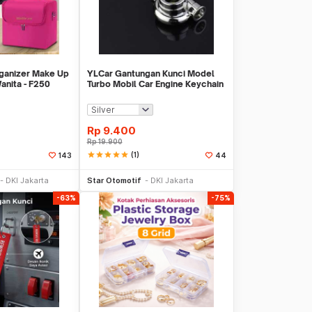
rganizer Make Up
YLCar Gantungan Kunci Model
anita - F250
Turbo Mobil Car Engine Keychain
- YL2
Rp
9.400
Rp
19.900
star
star
star
star
star
(1)
143
44
li Sekarang
Beli Sekarang
DKI Jakarta
Star Otomotif
DKI Jakarta
-63%
-75%