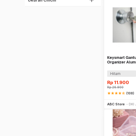
Keysmart Gantu
Organizer Alum
Style Size L
Hitam
Rp
11.900
Rp
26.900
star
star
star
star
star_half
(108)
Be
ABC Store
DKI 