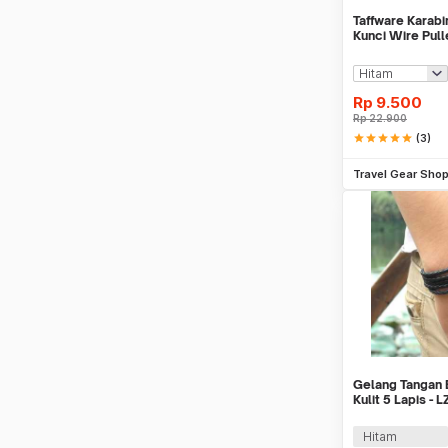
Taffware Karab
Kunci Wire Pull
Holder - SN11
Rp
9.500
Rp
22.900
star
star
star
star
star
(3)
Be
Travel Gear Sho
Gelang Tangan 
Kulit 5 Lapis - 
Hitam