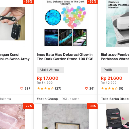
-56%
-52%
ngan Kunci
Imos Batu Hias Dekorasi Glow in
Biutte.co Pemb
inium Swiss Army
The Dark Garden Stone 100 PCS
Perhiasan Vibra
- HC0043
Machine - WU-0
Multi Warna
Putih
Rp
17.000
Rp
21.600
Rp
34.900
Rp
42.900
star
star
star
star
star_half
(27)
star
star
star
star
star_half
(9)
297
261
li Sekarang
Beli Sekarang
Be
Jakarta
Fast n Cheap
DKI Jakarta
Toko Serba Disko
-77%
-38%