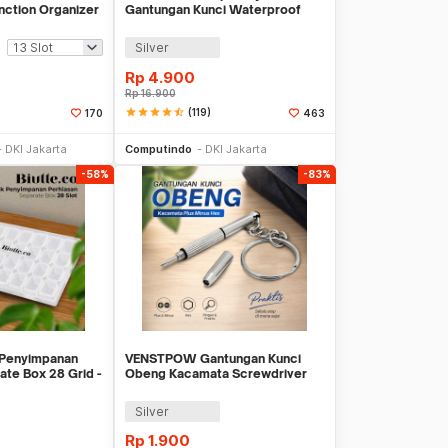
unction Organizer
Gantungan Kunci Waterproof
Survival Aluminum - A1243
Silver
Rp
4.900
Rp
16.900
star
star
star
star
star_half
(119)
170
463
li Sekarang
Beli Sekarang
DKI Jakarta
Computindo
DKI Jakarta
-58%
-83%
 Penyimpanan
VENSTPOW Gantungan Kunci
ate Box 28 Grid -
Obeng Kacamata Screwdriver
Plus Minus Hexagon - V001
Silver
Rp
1.900