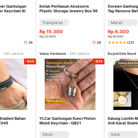
iner Gantungan
Kotak Perhiasan Aksesoris
Doreen Gantung
er Keychain ID
Plastic Storage Jewelry Box 56
Tag Remove Befo
Grid - DR56
AE120693
Transparan
Merah
Rp
15.300
Rp
6.300
Rp
32.900
Rp
16.900
star
star
star
star
star
(22)
39
28
li Sekarang
Beli Sekarang
Be
p
DKI Jakarta
Value Hardware
DKI Jakarta
Boys&Girls Need
-64%
-63%
Braided Bahan
YLCar Gantungan Kunci Piston
Kalung Liontin M
LZ045
Mobil Keychain - GB31
Anti Karat Stain
Silver
Gold