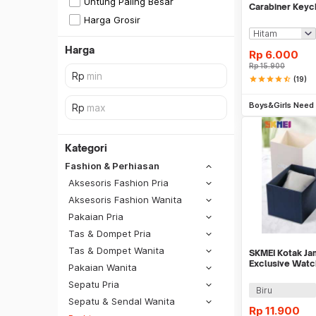
Untung Paling Besar
Carabiner Keych
Stainless Steel
Harga Grosir
Harga
Rp
6.000
Rp
15.900
star
star
star
star
star_half
(19)
Tambah k
Boys&Girls Need
Kategori
Fashion & Perhiasan
Aksesoris Fashion Pria
Aksesoris Fashion Wanita
Pakaian Pria
Tas & Dompet Pria
Tas & Dompet Wanita
SKMEI Kotak Ja
Exclusive Watc
Pakaian Wanita
Sepatu Pria
SiCepat REG
Biru
Sepatu & Sendal Wanita
SiCepat BEST
Rp
11.900