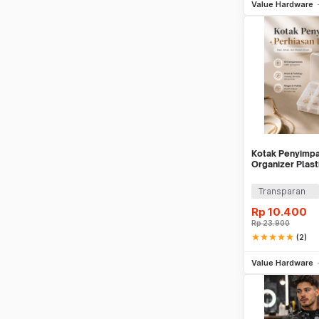
Value Hardware
Kotak Penyimpa
Organizer Plast
AL85
Transparan
Rp
10.400
Rp
23.900
star
star
star
star
star
(2)
Be
Value Hardware