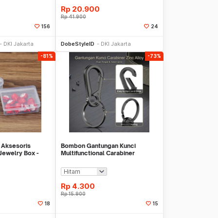
Rp
20.900
Rp
41.900
156
24
li Sekarang
Beli Sekarang
DKI Jakarta
DobeStyleID
DKI Jakarta
-81%
-73%
 Aksesoris
Bombon Gantungan Kunci
Jewelry Box -
Multifunctional Carabiner
Keychain Zinc Alloy - INU67
Rp
4.300
Rp
15.900
18
15
li Sekarang
Beli Sekarang