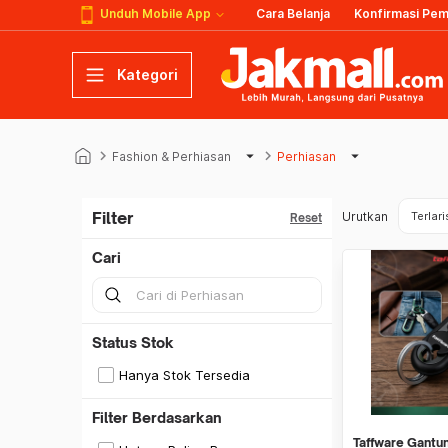
Unduh Mobile App
Cara Belanja
Konfirmasi Pe
Kategori
keyboard_arrow_right
arrow_drop_down
keyboard_arrow_right
arrow_drop_down
Fashion & Perhiasan
Perhiasan
Filter
Urutkan
Terlari
Reset
Cari
Status Stok
Hanya Stok Tersedia
Filter Berdasarkan
Taffware Gantu