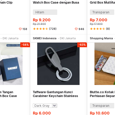
ain Clip
Watch Box Case dengan Busa
Grid Box Multif
 - A3746
Pelindung
- J13/J24
Hitam
Transparan
Rp
9.200
Rp
7.000
Rp
21.900
Rp
17.900
star
star
star
star
star_half
(728)
star
star
star
star
star_half
(8)
158
946
e Keranjang
Beli Sekarang
Be
DKI Jakarta
SKMEI Indonesia
DKI Jakarta
Shopping Mania
-56%
-63%
m Tangan
Taffware Gantungan Kunci
Biutte.co Kotak
h Box Case
Carabiner Keychain Stainless
Perhiasan Separ
Steel - K372
SN-14
Transparan
Rp
6.000
Rp
10.600