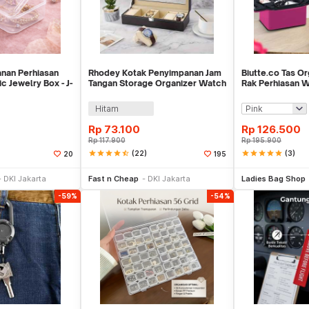
nan Perhiasan
Rhodey Kotak Penyimpanan Jam
Biutte.co Tas O
c Jewelry Box - J-
Tangan Storage Organizer Watch
Rak Perhiasan W
Box 6 Slot - LS-006
Hitam
Rp
73.100
Rp
126.500
Rp
117.900
Rp
195.900
star
star
star
star
star_half
(22)
star
star
star
star
star
(3)
20
195
li Sekarang
Beli Sekarang
Be
DKI Jakarta
Fast n Cheap
DKI Jakarta
Ladies Bag Shop
-59%
-54%