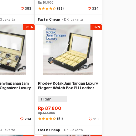
Rp
10.900
star
star
star
star
star_half
(83)
353
334
 Keranjang
Beli Sekarang
I Jakarta
Fast n Cheap
DKI Jakarta
-35%
-37%
enyimpanan Jam
Rhodey Kotak Jam Tangan Luxury
Organizer Luxury
Elegant Watch Box PU Leather
10 Slot - Z-0003
Hitam
Rp
87.800
Rp
137.900
star
star
star
star
star_half
(51)
284
213
 Keranjang
Tambah ke Keranjang
I Jakarta
Fast n Cheap
DKI Jakarta