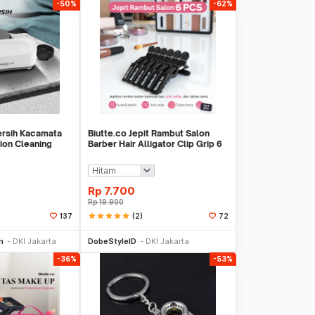
-50%
-62%
ersih Kacamata
Biutte.co Jepit Rambut Salon
tion Cleaning
Barber Hair Alligator Clip Grip 6
21
PCS - L05
Rp
7.700
Rp
19.900
star
star
star
star
star
(2)
137
72
li Sekarang
Beli Sekarang
n
DKI Jakarta
DobeStyleID
DKI Jakarta
-36%
-53%