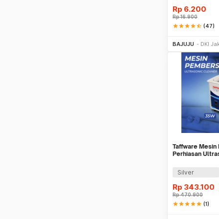
Rp
6.200
Rp
16.900
star
star
star
star
star_half
(47)
Be
BAJUJU
DKI Ja
Taffware Mesin
Perhiasan Ultra
35W 800ml - 
Silver
Rp
343.100
Rp
470.900
star
star
star
star
star
(1)
Be