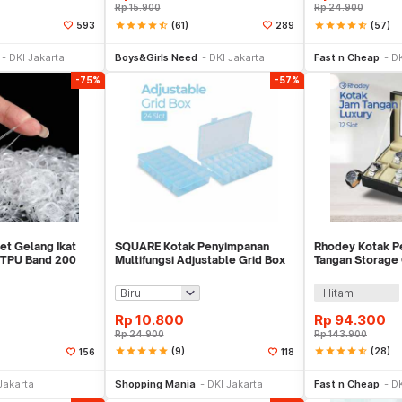
Rp
15.900
Rp
24.900
star
star
star
star
star_half
(61)
star
star
star
star
star_half
(57)
593
289
li Sekarang
Beli Sekarang
Tambah ke
DKI Jakarta
Boys&Girls Need
DKI Jakarta
Fast n Cheap
DK
-75%
-57%
t Gelang Ikat
SQUARE Kotak Penyimpanan
Rhodey Kotak P
 TPU Band 200
Multifungsi Adjustable Grid Box
Tangan Storage 
24 Slot - J24D
12 Slot - Z-0003
Hitam
Rp
10.800
Rp
94.300
Rp
24.900
Rp
143.900
star
star
star
star
star
(9)
star
star
star
star
star_half
(28)
156
118
e Keranjang
Beli Sekarang
Tambah ke
Jakarta
Shopping Mania
DKI Jakarta
Fast n Cheap
DK