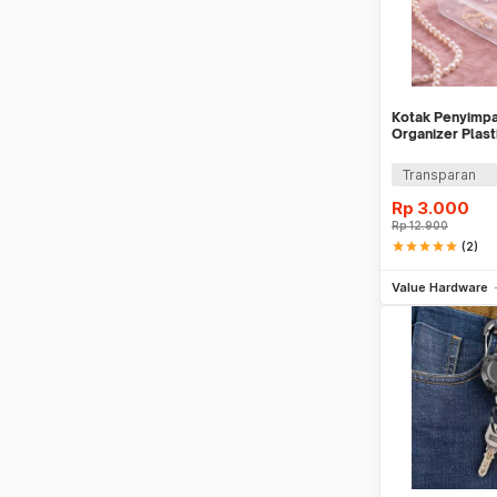
Kotak Penyimpa
Organizer Plasti
4
Transparan
Rp
3.000
Rp
12.900
star
star
star
star
star
(2)
Be
Value Hardware