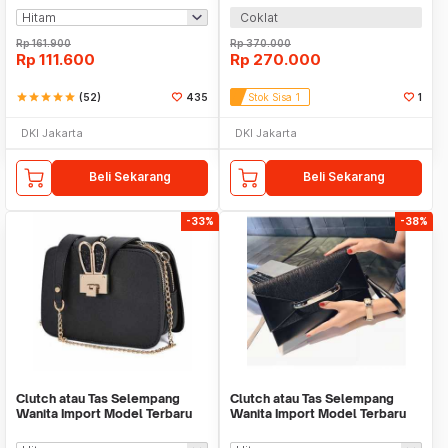
Coklat
Rp
161.900
Rp
370.000
Rp
111.600
Rp
270.000
star
star
star
star
star
(52)
435
Stok Sisa 1
1
DKI Jakarta
DKI Jakarta
Beli Sekarang
Beli Sekarang
-33%
-38%
Clutch atau Tas Selempang
Clutch atau Tas Selempang
Wanita Import Model Terbaru
Wanita Import Model Terbaru
CP 17
CPT 395