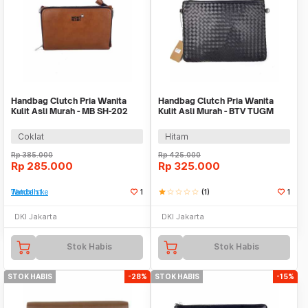
Handbag Clutch Pria Wanita
Handbag Clutch Pria Wanita
Kulit Asli Murah - MB SH-202
Kulit Asli Murah - BTV TUGM
TAN
BLACK
Coklat
Hitam
Rp
385.000
Rp
425.000
Rp
285.000
Rp
325.000
Tambah ke Watchlist
1
star
star_border
star_border
star_border
star_border
(1)
1
DKI Jakarta
DKI Jakarta
Stok Habis
Stok Habis
STOK HABIS
-28%
STOK HABIS
-15%