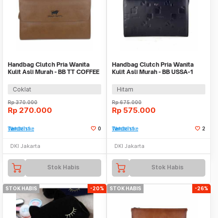
Handbag Clutch Pria Wanita
Handbag Clutch Pria Wanita
Kulit Asli Murah - BB TT COFFEE
Kulit Asli Murah - BB USSA-1
BLACK
Coklat
Hitam
Rp
370.000
Rp
675.000
Rp
270.000
Rp
575.000
Tambah ke Watchlist
0
Tambah ke Watchlist
2
DKI Jakarta
DKI Jakarta
Stok Habis
Stok Habis
STOK HABIS
-20%
STOK HABIS
-26%