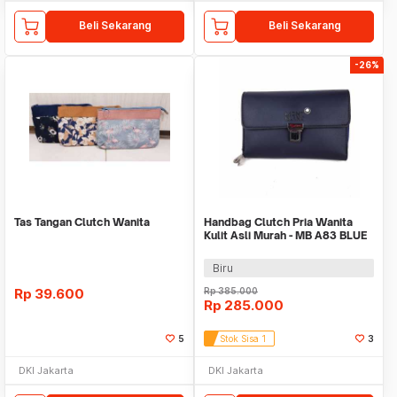
Beli Sekarang
Beli Sekarang
-26%
Tas Tangan Clutch Wanita
Handbag Clutch Pria Wanita
Kulit Asli Murah - MB A83 BLUE
Biru
Rp
39.600
Rp
385.000
Rp
285.000
5
Stok Sisa 1
3
DKI Jakarta
DKI Jakarta