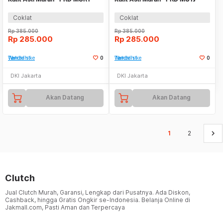
COFFEE
COFFEE
Coklat
Coklat
Rp
385.000
Rp
385.000
Rp
285.000
Rp
285.000
Tambah ke Watchlist
0
Tambah ke Watchlist
0
DKI Jakarta
DKI Jakarta
Akan Datang
Akan Datang
keyboard_arrow_right
1
2
Clutch
Jual Clutch Murah, Garansi, Lengkap dari Pusatnya. Ada Diskon,
Cashback, hingga Gratis Ongkir se-Indonesia. Belanja Online di
Jakmall.com, Pasti Aman dan Terpercaya