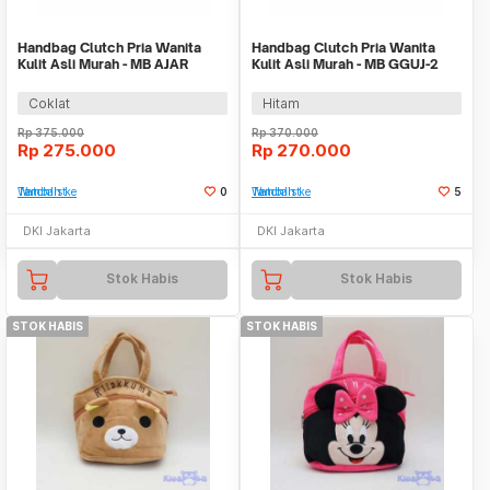
Handbag Clutch Pria Wanita
Handbag Clutch Pria Wanita
Kulit Asli Murah - MB AJAR
Kulit Asli Murah - MB GGUJ-2
BROWN
BLACK
Coklat
Hitam
Rp
375.000
Rp
370.000
Rp
275.000
Rp
270.000
Tambah ke Watchlist
0
Tambah ke Watchlist
5
DKI Jakarta
DKI Jakarta
Stok Habis
Stok Habis
STOK HABIS
STOK HABIS