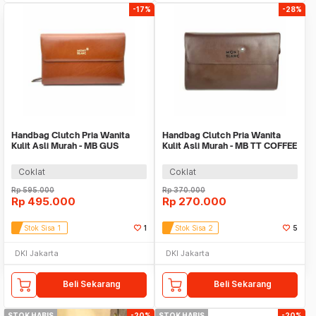
-17%
-28%
Handbag Clutch Pria Wanita
Handbag Clutch Pria Wanita
Kulit Asli Murah - MB GUS
Kulit Asli Murah - MB TT COFFEE
BROWN
Coklat
Coklat
Rp
595.000
Rp
370.000
Rp
495.000
Rp
270.000
Stok Sisa 1
1
Stok Sisa 2
5
DKI Jakarta
DKI Jakarta
Beli Sekarang
Beli Sekarang
STOK HABIS
-20%
STOK HABIS
-20%