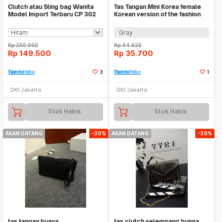
Clutch atau Sling bag Wanita
Tas Tangan Mini Korea female
Model Import Terbaru CP 302
Korean version of the fashion
Bag bta185
Gray
Rp
250.000
Rp
44.625
Rp
149.500
Rp
35.700
Tambah ke Watchlist
3
Tambah ke Watchlist
1
DKI Jakarta
DKI Jakarta
Stok Habis
Stok Habis
AKAN DATANG
-20%
AKAN DATANG
-20%
tas tangan buaya
tas clutch selempang bunga