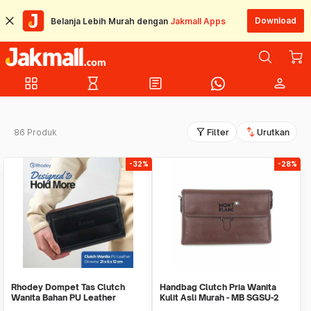
Download
Belanja Lebih Murah dengan
Jakmall Apps
grid_view
hourglass_empty
article
person
filter_alt
swap_vert
86 Produk
Filter
Urutkan
-32%
-28%
Rhodey Dompet Tas Clutch
Handbag Clutch Pria Wanita
Wanita Bahan PU Leather
Kulit Asli Murah - MB SGSU-2
Minimalis Elegan - 007
COFFEE