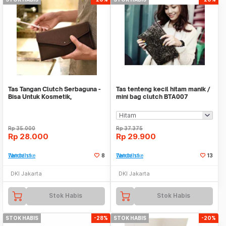
Tas Tangan Clutch Serbaguna -
Tas tenteng kecil hitam manik /
Bisa Untuk Kosmetik,
mini bag clutch BTA007
Perlengkapan Mandi
Rp
35.000
Rp
37.375
Rp
28.000
Rp
29.900
Tambah ke Watchlist
8
Tambah ke Watchlist
13
DKI Jakarta
DKI Jakarta
Stok Habis
Stok Habis
STOK HABIS
-28%
STOK HABIS
-20%