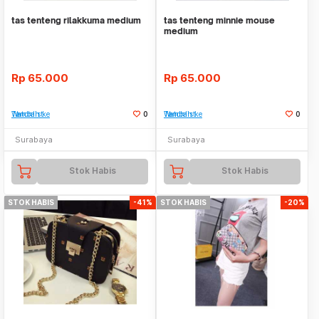
tas tenteng rilakkuma medium
tas tenteng minnie mouse
medium
Rp
65.000
Rp
65.000
Tambah ke Watchlist
0
Tambah ke Watchlist
0
Surabaya
Surabaya
Stok Habis
Stok Habis
STOK HABIS
-41%
STOK HABIS
-20%