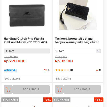
Handbag Clutch Pria Wanita
Tas kecil korea tali gelang
Kulit Asli Murah - BB TT BLACK
banyak warna / mini bag clutch
BTA002
Hitam
Rp
370.000
Rp
40.125
Rp
270.000
Rp
32.100
Tambah ke Watchlist
4
star
star
star
star_border
star_border
(1)
9
DKI Jakarta
DKI Jakarta
Stok Habis
Stok Habis
STOK HABIS
-26%
STOK HABIS
-24%