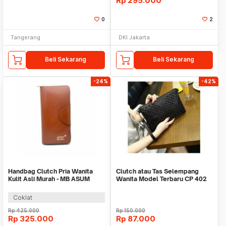
Rp
295.000
0
2
Tangerang
DKI Jakarta
Beli Sekarang
Beli Sekarang
-24%
-42%
Handbag Clutch Pria Wanita
Clutch atau Tas Selempang
Kulit Asli Murah - MB ASUM
Wanita Model Terbaru CP 402
BROWN
BLACK
Coklat
Rp
425.000
Rp
150.000
Rp
325.000
Rp
87.000