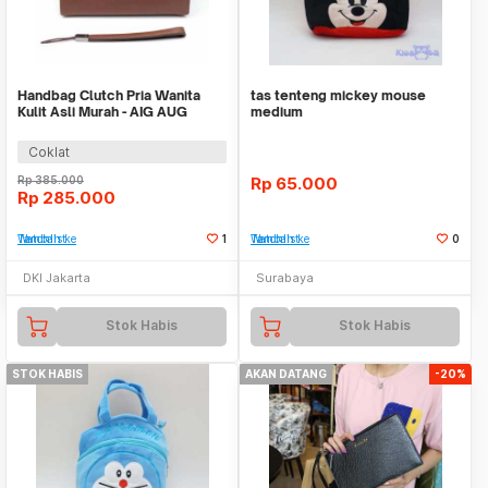
Handbag Clutch Pria Wanita
tas tenteng mickey mouse
Kulit Asli Murah - AIG AUG
medium
BROWN
Coklat
Rp
385.000
Rp
65.000
Rp
285.000
Tambah ke Watchlist
1
Tambah ke Watchlist
0
DKI Jakarta
Surabaya
Stok Habis
Stok Habis
STOK HABIS
AKAN DATANG
-20%