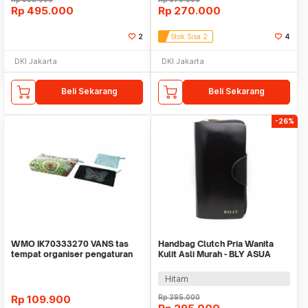
Rp
495.000
Rp
270.000
2
Stok Sisa 2
4
DKI Jakarta
DKI Jakarta
Beli Sekarang
Beli Sekarang
-26%
WMO IK70333270 VANS tas
Handbag Clutch Pria Wanita
tempat organiser pengaturan
Kulit Asli Murah - BLY ASUA
aksesoris set
BLACK
Hitam
Rp
109.900
Rp
395.000