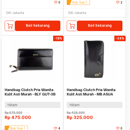
0
Stok Sisa 1
2
DKI Jakarta
DKI Jakarta
Beli Sekarang
Beli Sekarang
-18%
-24%
Handbag Clutch Pria Wanita
Handbag Clutch Pria Wanita
Kulit Asli Murah - BLY GUT-3B
Kulit Asli Murah - MB ASUA
BLACK
BLACK
Hitam
Hitam
Rp
575.000
Rp
425.000
Rp
475.000
Rp
325.000
Stok Sisa 1
4
0