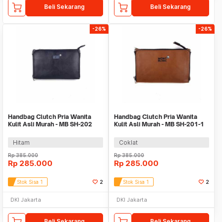
Beli Sekarang
Beli Sekarang
-26%
-26%
Handbag Clutch Pria Wanita
Handbag Clutch Pria Wanita
Kulit Asli Murah - MB SH-202
Kulit Asli Murah - MB SH-201-1
BLACK
TAN
Hitam
Coklat
Rp
385.000
Rp
385.000
Rp
285.000
Rp
285.000
Stok Sisa 1
2
Stok Sisa 1
2
DKI Jakarta
DKI Jakarta
Beli Sekarang
Beli Sekarang