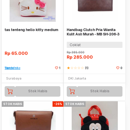
tas tenteng hello kitty medium
Handbag Clutch Pria Wanita
Kulit Asli Murah - MB SH-206-3
BROWN
Coklat
Rp
65.000
Rp
385.000
Rp
285.000
Tambah ke Watchlist
1
star
star_border
star_border
star_border
star_border
(1)
0
Surabaya
DKI Jakarta
Stok Habis
Stok Habis
STOK HABIS
-26%
STOK HABIS