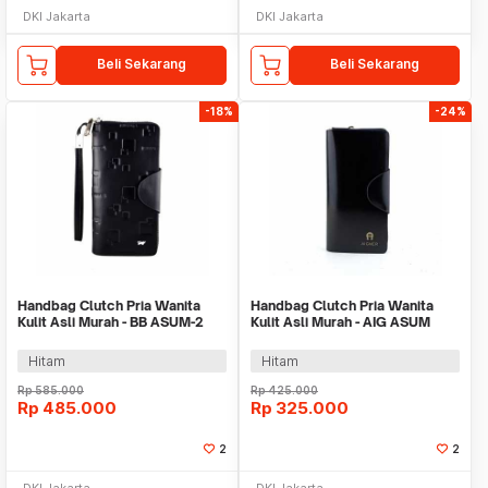
DKI Jakarta
DKI Jakarta
Beli Sekarang
Beli Sekarang
-18%
-24%
Handbag Clutch Pria Wanita
Handbag Clutch Pria Wanita
Kulit Asli Murah - BB ASUM-2
Kulit Asli Murah - AIG ASUM
BLACK
BLACK
Hitam
Hitam
Rp
585.000
Rp
425.000
Rp
485.000
Rp
325.000
2
2
DKI Jakarta
DKI Jakarta