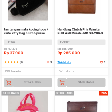
tas tangan mata kucing lucu /
Handbag Clutch Pria Wanita
cute kitty bag clutch purse
Kulit Asli Murah - MB SH-206-3
BTA020
TAN
Hitam
Coklat
Rp
47.375
Rp
385.000
Rp
37.900
Rp
285.000
star
star
star
star
star
(1)
3
Tambah ke Watchlist
5
DKI Jakarta
DKI Jakarta
Stok Habis
Stok Habis
STOK HABIS
STOK HABIS
-26%