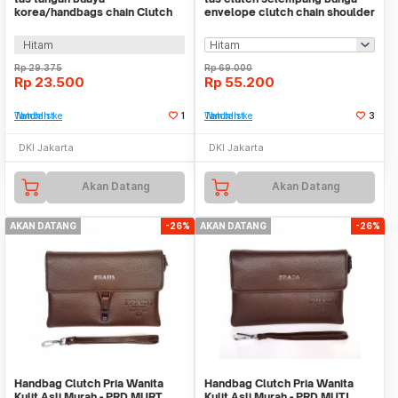
korea/handbags chain Clutch
envelope clutch chain shoulder
crocs bta047
bag bta077
Hitam
Rp
29.375
Rp
69.000
Rp
23.500
Rp
55.200
Tambah ke Watchlist
1
Tambah ke Watchlist
3
DKI Jakarta
DKI Jakarta
Akan Datang
Akan Datang
AKAN DATANG
-26%
AKAN DATANG
-26%
Handbag Clutch Pria Wanita
Handbag Clutch Pria Wanita
Kulit Asli Murah - PRD MURT
Kulit Asli Murah - PRD MUTJ