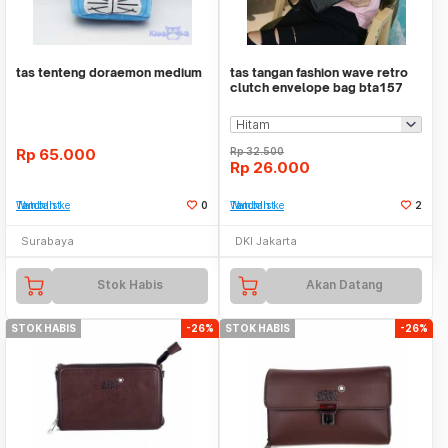
tas tenteng doraemon medium
tas tangan fashion wave retro
clutch envelope bag bta157
Rp
65.000
Rp
32.500
Rp
26.000
Tambah ke Watchlist
0
Tambah ke Watchlist
2
Surabaya
DKI Jakarta
Stok Habis
Akan Datang
STOK HABIS
-26%
STOK HABIS
-26%