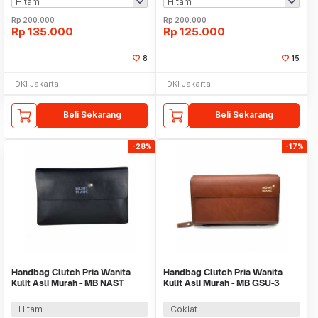
Rp
200.000
Rp
200.000
Rp
135.000
Rp
125.000
8
15
DKI Jakarta
DKI Jakarta
Beli Sekarang
Beli Sekarang
-28%
-17%
Handbag Clutch Pria Wanita
Handbag Clutch Pria Wanita
Kulit Asli Murah - MB NAST
Kulit Asli Murah - MB GSU-3
BLACK
BROWN
Hitam
Coklat