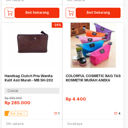
Beli Sekarang
Beli Sekarang
-26%
Handbag Clutch Pria Wanita
COLORFUL COSMETIC BAG TAS
Kulit Asli Murah - MB SH-202
KOSMETIK MURAH ANEKA
BROWN
WARNA ORGANIZER UNIK CA
Coklat
Rp
385.000
Rp
4.400
Rp
285.000
Stok Sisa 1
1
4
DKI Jakarta
Surabaya