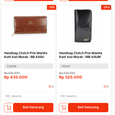
-19%
-24%
Handbag Clutch Pria Wanita
Handbag Clutch Pria Wanita
Kulit Asli Murah - BB ASSU
Kulit Asli Murah - MB ASUM
BROWN
BLACK
Coklat
Hitam
Rp
535.000
Rp
425.000
Rp
435.000
Rp
325.000
1
1
DKI Jakarta
DKI Jakarta
Beli Sekarang
Beli Sekarang