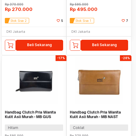
Rp
370.000
Rp
595.000
Rp
270.000
Rp
495.000
Stok Sisa 2
5
Stok Sisa 1
7
DKI Jakarta
DKI Jakarta
Beli Sekarang
Beli Sekarang
-17%
-28%
Handbag Clutch Pria Wanita
Handbag Clutch Pria Wanita
Kulit Asli Murah - MB GUS
Kulit Asli Murah - MB NAST
BLACK
COFFEE
Hitam
Coklat
Rp
595.000
Rp
370.000