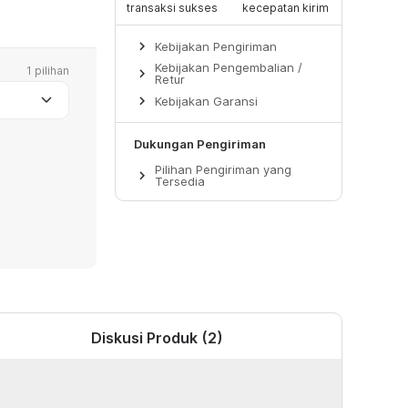
transaksi sukses
kecepatan kirim
keyboard_arrow_right
Kebijakan Pengiriman
Kebijakan Pengembalian /
1 pilihan
keyboard_arrow_right
Retur
keyboard_arrow_down
keyboard_arrow_right
Kebijakan Garansi
Dukungan Pengiriman
Pilihan Pengiriman yang
keyboard_arrow_right
Tersedia
Diskusi Produk (2)