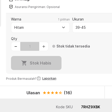
Asuransi Pengiriman: Opsional
Warna
Ukuran
1 pilihan
keyboard_arrow_down
Hitam
39-45
Qty
Stok tidak tersedia
highlight_off
shopping_cart
Stok Habis
assignment_late
Laporkan
Produk Bermasalah?
Ulasan
(16)
star
star
star
star
star_half
Kode SKU
7RHZ9XBK