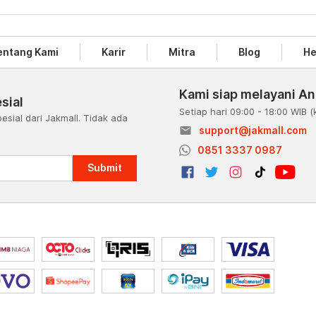
entang Kami
Karir
Mitra
Blog
He
Kami siap melayani A
sial
Setiap hari 09:00 - 18:00 WIB
(
esial dari Jakmall. Tidak ada
email
support@jakmall.com
a
0851 3337 0987
Submit