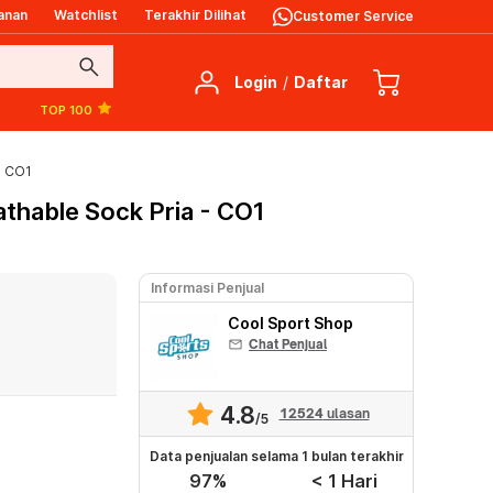
anan
Watchlist
Terakhir Dilihat
Customer Service
search
Login
/
Daftar
TOP 100
- CO1
athable Sock Pria - CO1
Informasi Penjual
Cool Sport Shop
mail
Chat Penjual
4.8
12524
ulasan
/5
Data penjualan selama 1 bulan terakhir
97%
< 1 Hari