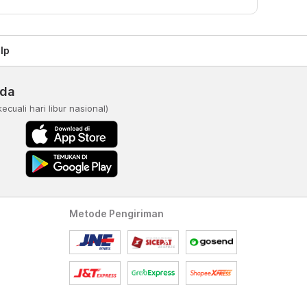
lp
nda
kecuali hari libur nasional)
Metode Pengiriman