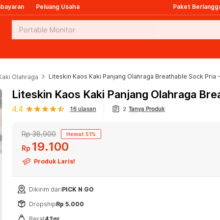
mbayaran
Peluang Usaha
Paket Berlangg
keyboard_arrow_right
Liteskin Kaos Kaki Panjang Olahraga Breathable Sock Pria 
Kaki Olahraga
Liteskin Kaos Kaki Panjang Olahraga Bre
assignment
4.4
star
star
star
star
star_half
16 ulasan
2
Tanya Produk
Rp 38.900
Hemat 51%
19
100
Rp
Produk Laris!
Dikirim dari
PICK N GO
Dropship
Rp 5.000
Berat
42gr