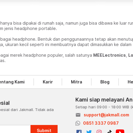
nya bisa dipakai di rumah saja, namun juga bisa dibawa ke luar r
am jenis headphone portable.
ebagai headphone. Bentuk dan penggunaannya tetap akan menutupi d
a, ukuran kecil seperti ini membuatnya dapat dimasukkan ke dalam
bagai merek headphone populer, salah satunya
MEELectronics
,
Lo
as.
entang Kami
Karir
Mitra
Blog
He
Kami siap melayani A
sial
Setiap hari 09:00 - 18:00 WIB
(
esial dari Jakmall. Tidak ada
email
support@jakmall.com
a
0851 3337 0987
Submit