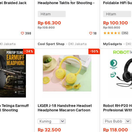
el Braided Jack
Headphone Taktis for Shooting -
Foldable HiFi S
MDR-Q940
TAC36
40mm Jack 3.5m
Hitam
Hitam
Rp
66.300
Rp
100.100
Rp
108.900
Rp
160.900
star
star
star
star
star_half
(35)
398
18
li Sekarang
Beli Sekarang
Be
KI Jakarta
Cool Sport Shop
DKI Jakarta
MyGadgets
DKI
-34%
-50%
 Telinga Earmuff
LIGER J-18 Handsfree Headset
Robot RH-P20 H
al Shooting
Headphone Macaron Cartoon
Profesional Wi
G-22
With Mic
Wired Jack 3.5
Rp
32.500
Rp
118.000