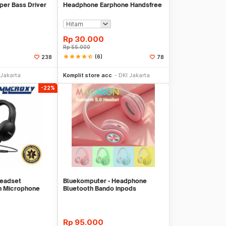
uper Bass Driver
Headphone Earphone Handsfree
m - GS-778
Bass with Mic
Rp
30.000
Rp
55.000
star
star
star
star
star_half
(6)
238
78
li Sekarang
Beli Sekarang
 Jakarta
Komplit store acc
DKI Jakarta
-22%
eadset
Bluekomputer - Headphone
th Microphone
Bluetooth Bando inpods
mm
Macaron P33 / Headset
Rp
95.000