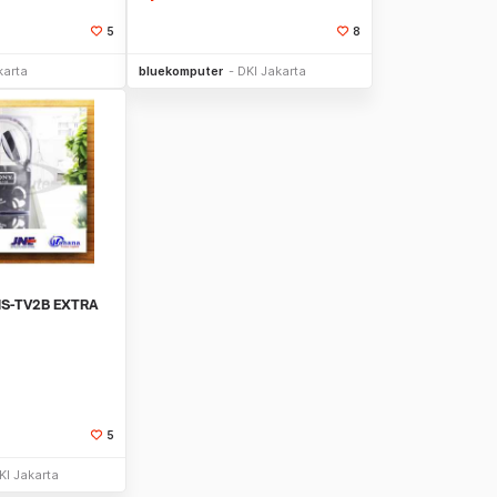
5
8
li Sekarang
Beli Sekarang
karta
bluekomputer
DKI Jakarta
MS-TV2B EXTRA
5
Stok Habis
KI Jakarta