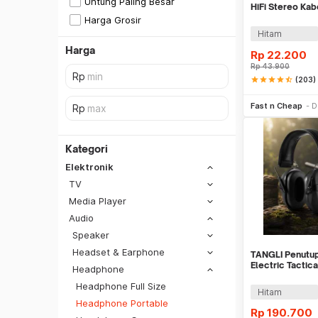
Untung Paling Besar
HiFi Stereo Kab
3.5mm 1.2M - 
Harga Grosir
Hitam
Harga
Rp
22.200
Rp
43.900
star
star
star
star
star_half
(203)
Be
Fast n Cheap
D
Kategori
Elektronik
TV
Media Player
Audio
Speaker
Headset & Earphone
TANGLI Penutup
Electric Tactic
Headphone
Headphone - T
Headphone Full Size
SiCepat REG
Hitam
Headphone Portable
SiCepat BEST
Rp
190.700