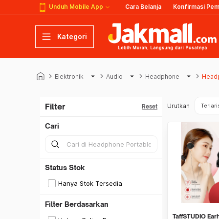
Unduh Mobile App
Cara Belanja
Konfirmasi Pe
Kategori
keyboard_arrow_right
arrow_drop_down
keyboard_arrow_right
arrow_drop_down
keyboard_arrow_right
arrow_drop_down
keyboard_arrow_right
Elektronik
Audio
Headphone
Headp
Filter
Urutkan
Terlari
Reset
Cari
Status Stok
Hanya Stok Tersedia
Filter Berdasarkan
TaffSTUDIO Ear