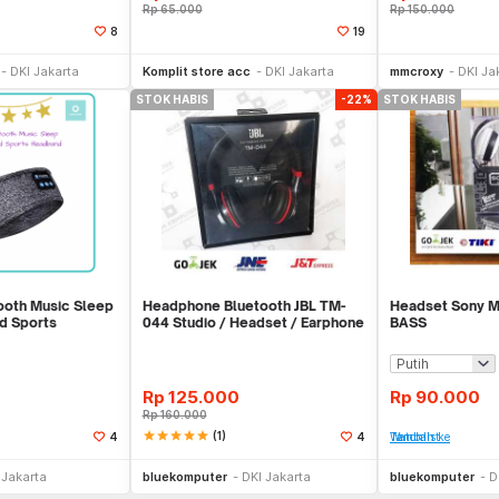
Rp
65.000
Rp
150.000
8
19
li Sekarang
Beli Sekarang
Be
DKI Jakarta
Komplit store acc
DKI Jakarta
mmcroxy
DKI Ja
STOK HABIS
-22%
STOK HABIS
ooth Music Sleep
Headphone Bluetooth JBL TM-
Headset Sony 
d Sports
044 Studio / Headset / Earphone
BASS
/ Hansfre
Rp
125.000
Rp
90.000
Rp
160.000
star
star
star
star
star
(1)
4
4
Tambah ke Watchlist
li Sekarang
Stok Habis
 Jakarta
bluekomputer
DKI Jakarta
bluekomputer
D