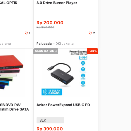
CAL OPTIK
3.0 Drive Burner Player
Rp
200.000
Rp
250.000
1
2
Toko Libur
Beli Sekarang
gerang
Palugada
DKI Jakarta
AKAN DATANG
-34%
 USB DVD-RW
Anker PowerExpand USB-C PD
rslim Drive SATA
BLK
Rp
399.000