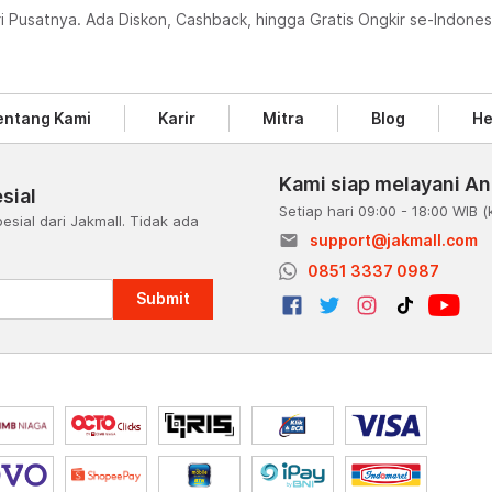
ri Pusatnya. Ada Diskon, Cashback, hingga Gratis Ongkir se-Indonesi
entang Kami
Karir
Mitra
Blog
He
Kami siap melayani A
sial
Setiap hari 09:00 - 18:00 WIB
(
esial dari Jakmall. Tidak ada
email
support@jakmall.com
a
0851 3337 0987
Submit