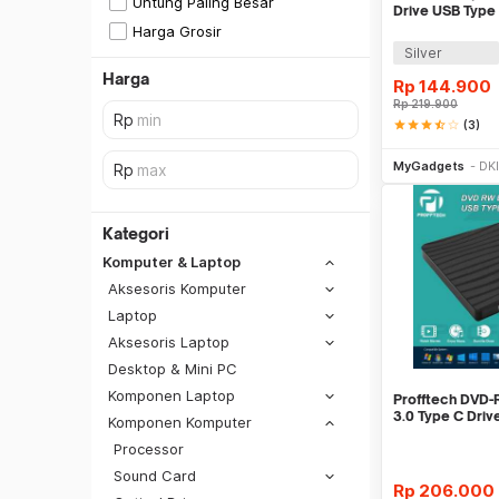
Untung Paling Besar
Drive USB Type 
CB31005
Harga Grosir
Silver
Harga
Rp
144.900
Rp
219.900
star
star
star
star_half
star_border
(3)
Be
MyGadgets
DKI
Kategori
Komputer & Laptop
Aksesoris Komputer
Laptop
Aksesoris Laptop
Desktop & Mini PC
Komponen Laptop
Profftech DVD-
3.0 Type C Driv
Komponen Komputer
Processor
SiCepat REG
Sound Card
SiCepat BEST
Rp
206.000