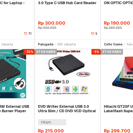
C for Laptop -
3.0 Type C USB Hub Card Reader
ON OPTIC OPTI
Multiport
Rp
300.000
Rp
190.000
Rp
450.000
Rp
290.000
71
5
li Sekarang
Beli Sekarang
 Jakarta
Palugada
DKI Jakarta
Cello Game
Tan
-32%
STOK HABIS
-5%
STOK HABIS
RW External USB
DVD Writer External USB 3.0
Hitachi GT20F
e Burner Player
Ultra Slim / CD DVD VCD Optical
Labelflash Supe
Drive
Interface
Hitam
Rp
215.000
Rp
296.700