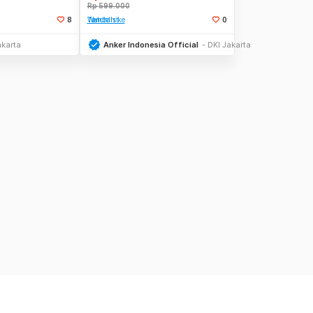
Rp
599.000
8
Tambah ke Watchlist
0
Stok Habis
Toko Libur
akarta
Anker Indonesia Official
DKI Jakarta