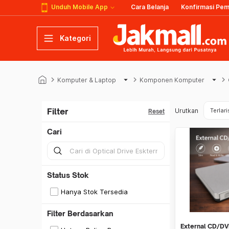
Unduh Mobile App
Cara Belanja
Konfirmasi Pe
Kategori
keyboard_arrow_right
arrow_drop_down
keyboard_arrow_right
arrow_drop_down
keyboard_arrow_right
Komputer & Laptop
Komponen Komputer
Filter
Urutkan
Terlari
Reset
Cari
Status Stok
Hanya Stok Tersedia
Filter Berdasarkan
External CD/DV