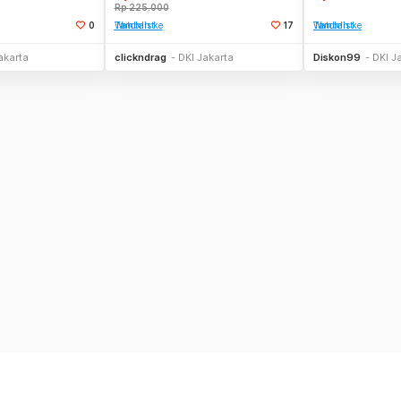
Rp
225.000
0
Tambah ke Watchlist
17
Tambah ke Watchlist
li Sekarang
Stok Habis
akarta
clickndrag
DKI Jakarta
Diskon99
DKI J