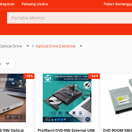
mbayaran
Peluang Usaha
Paket Berlangg
arrow_drop_down
keyboard_arrow_right
arrow_drop_down
Optical Drive
Optical Drive Eskternal
keyboard_arrow_down
s
-35%
-34%
D RW Optical
Profftech DVD-RW External USB
DVD ROOM XBOX