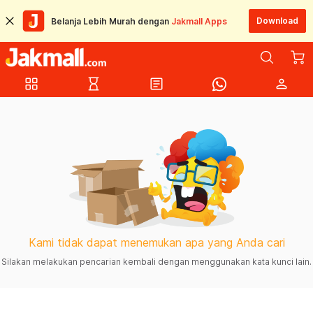
Download
Belanja Lebih Murah dengan
Jakmall Apps
grid_view
hourglass_empty
article
person
Kami tidak dapat menemukan apa yang Anda cari
Silakan melakukan pencarian kembali dengan menggunakan kata kunci lain.