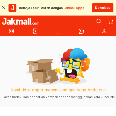
Download
Belanja Lebih Murah dengan
Jakmall Apps
grid_view
hourglass_empty
article
person
Kami tidak dapat menemukan apa yang Anda cari
Silakan melakukan pencarian kembali dengan menggunakan kata kunci lain.