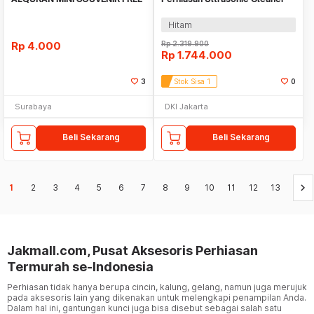
PLASTIK KAWAT
40KHz 360W 15L - KZ-F15
Hitam
Rp
4.000
Rp
2.319.900
Rp
1.744.000
3
Stok Sisa 1
0
Surabaya
DKI Jakarta
Beli Sekarang
Beli Sekarang
keyboard_arrow_right
1
2
3
4
5
6
7
8
9
10
11
12
13
Jakmall.com, Pusat Aksesoris Perhiasan
Termurah se-Indonesia
Perhiasan tidak hanya berupa cincin, kalung, gelang, namun juga merujuk
pada aksesoris lain yang dikenakan untuk melengkapi penampilan Anda.
Dalam hal ini, gantungan kunci juga bisa disebut sebagai salah satu