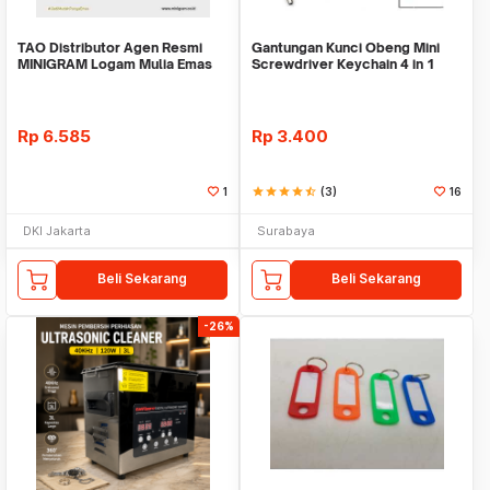
TAO Distributor Agen Resmi
Gantungan Kunci Obeng Mini
MINIGRAM Logam Mulia Emas
Screwdriver Keychain 4 in 1
Murni 0.001 gram
Mini Stainless
Rp
6.585
Rp
3.400
1
star
star
star
star
star_half
(3)
16
DKI Jakarta
Surabaya
Beli Sekarang
Beli Sekarang
-26%