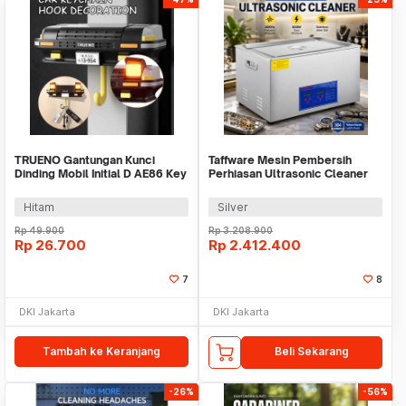
TRUENO Gantungan Kunci
Taffware Mesin Pembersih
Dinding Mobil Initial D AE86 Key
Perhiasan Ultrasonic Cleaner
Holder Light - TR-100
30L 600W - KZ-D30
Hitam
Silver
Rp
49.900
Rp
3.208.900
Rp
26.700
Rp
2.412.400
7
8
DKI Jakarta
DKI Jakarta
Tambah ke Keranjang
Beli Sekarang
-26%
-56%