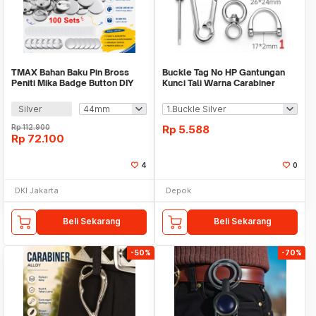
TMAX Bahan Baku Pin Bross
Buckle Tag No HP Gantungan
Peniti Mika Badge Button DIY
Kunci Tali Warna Carabiner
100 PCS - BB-10
Silver
Rp
112.900
Rp
5.588
Rp
72.100
4
0
DKI Jakarta
Depok
Beli Sekarang
Beli Sekarang
-50%
-70%