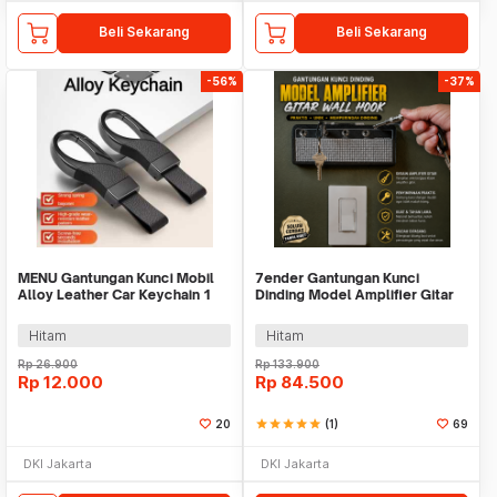
Beli Sekarang
Beli Sekarang
-56%
-37%
MENU Gantungan Kunci Mobil
7ender Gantungan Kunci
Alloy Leather Car Keychain 1
Dinding Model Amplifier Gitar
PCS - W671
Wall Hook - HIF4
Hitam
Hitam
Rp
26.900
Rp
133.900
Rp
12.000
Rp
84.500
20
star
star
star
star
star
(1)
69
DKI Jakarta
DKI Jakarta