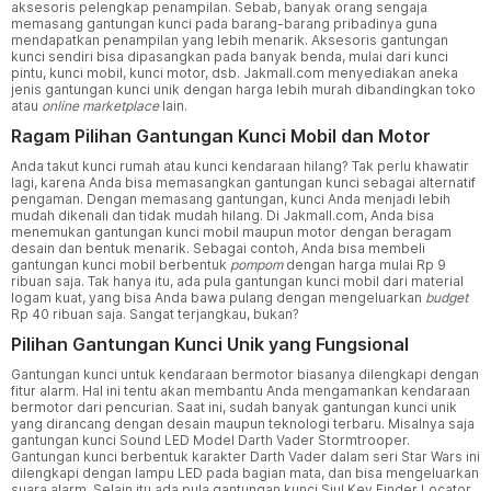
aksesoris pelengkap penampilan. Sebab, banyak orang sengaja
memasang gantungan kunci pada barang-barang pribadinya guna
mendapatkan penampilan yang lebih menarik. Aksesoris gantungan
kunci sendiri bisa dipasangkan pada banyak benda, mulai dari kunci
pintu, kunci mobil, kunci motor, dsb. Jakmall.com menyediakan aneka
jenis gantungan kunci unik dengan harga lebih murah dibandingkan toko
atau
online marketplace
lain.
Ragam Pilihan Gantungan Kunci Mobil dan Motor
Anda takut kunci rumah atau kunci kendaraan hilang? Tak perlu khawatir
lagi, karena Anda bisa memasangkan gantungan kunci sebagai alternatif
pengaman. Dengan memasang gantungan, kunci Anda menjadi lebih
mudah dikenali dan tidak mudah hilang. Di Jakmall.com, Anda bisa
menemukan gantungan kunci mobil maupun motor dengan beragam
desain dan bentuk menarik. Sebagai contoh, Anda bisa membeli
gantungan kunci mobil berbentuk
pompom
dengan harga mulai Rp 9
ribuan saja. Tak hanya itu, ada pula gantungan kunci mobil dari material
logam kuat, yang bisa Anda bawa pulang dengan mengeluarkan
budget
Rp 40 ribuan saja. Sangat terjangkau, bukan?
Pilihan Gantungan Kunci Unik yang Fungsional
Gantungan kunci untuk kendaraan bermotor biasanya dilengkapi dengan
fitur alarm. Hal ini tentu akan membantu Anda mengamankan kendaraan
bermotor dari pencurian. Saat ini, sudah banyak gantungan kunci unik
yang dirancang dengan desain maupun teknologi terbaru. Misalnya saja
gantungan kunci Sound LED Model Darth Vader Stormtrooper.
Gantungan kunci berbentuk karakter Darth Vader dalam seri Star Wars ini
dilengkapi dengan lampu LED pada bagian mata, dan bisa mengeluarkan
suara alarm. Selain itu ada pula gantungan kunci Siul Key Finder Locator,