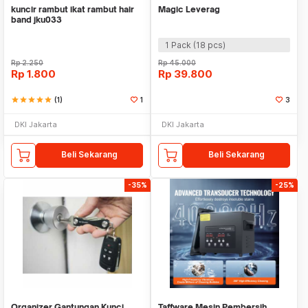
kuncir rambut ikat rambut hair
Magic Leverag
band jku033
1 Pack (18 pcs)
Rp
2.250
Rp
45.000
Rp
1.800
Rp
39.800
star
star
star
star
star
(1)
1
3
DKI Jakarta
DKI Jakarta
Beli Sekarang
Beli Sekarang
-35%
-25%
Organizer Gantungan Kunci
Taffware Mesin Pembersih