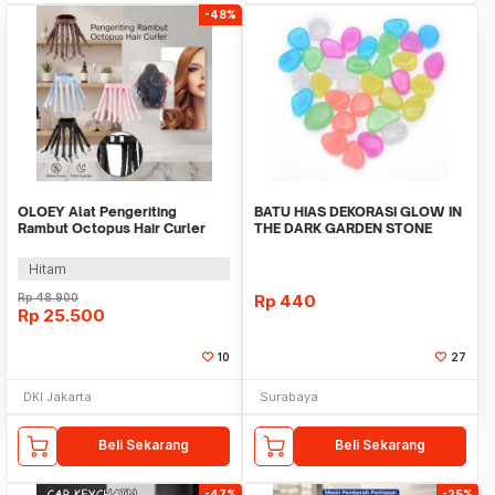
-48%
OLOEY Alat Pengeriting
BATU HIAS DEKORASI GLOW IN
Rambut Octopus Hair Curler
THE DARK GARDEN STONE
Headband - WB42
TAMAN KEBUN ANEKA WAR
Hitam
Rp
48.900
Rp
440
Rp
25.500
10
27
DKI Jakarta
Surabaya
Beli Sekarang
Beli Sekarang
-47%
-25%