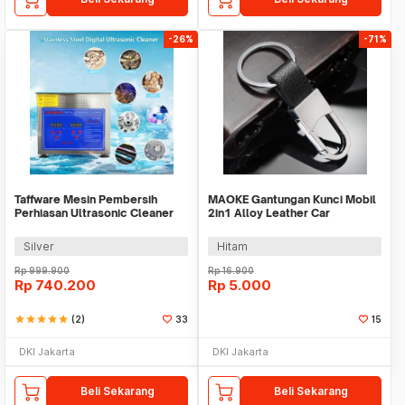
-26%
-71%
Taffware Mesin Pembersih
MAOKE Gantungan Kunci Mobil
Perhiasan Ultrasonic Cleaner
2in1 Alloy Leather Car
120W 3L - KZ-D3
Keychain - MK670
Silver
Hitam
Rp
999.900
Rp
16.900
Rp
740.200
Rp
5.000
star
star
star
star
star
(2)
33
15
DKI Jakarta
DKI Jakarta
Beli Sekarang
Beli Sekarang