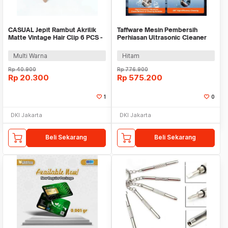
CASUAL Jepit Rambut Akrilik
Taffware Mesin Pembersih
Matte Vintage Hair Clip 6 PCS -
Perhiasan Ultrasonic Cleaner
CS856
40KHz 60W 2L - KZ-F2
Multi Warna
Hitam
Rp
40.900
Rp
776.900
Rp
20.300
Rp
575.200
1
0
DKI Jakarta
DKI Jakarta
Beli Sekarang
Beli Sekarang