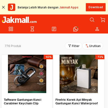
Download
Belanja Lebih Murah dengan
Jakmall Apps
grid_view
hourglass_empty
article
person
filter_alt
swap_vert
776 Produk
Filter
Urutkan
-63%
-72%
Taffware Gantungan Kunci
Firetric Korek Api Minyak
Carabiner Keychain Clip
Gantungan Kunci Waterproof
Stainless Steel - A3746
Survival Aluminum - A1243