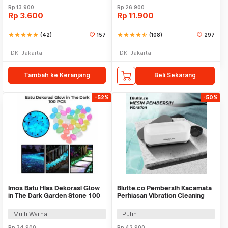
Rp
13.900
Rp
26.900
Rp
3.600
Rp
11.900
star
star
star
star
star
(42)
157
star
star
star
star
star_half
(108)
297
DKI Jakarta
DKI Jakarta
Tambah ke Keranjang
Beli Sekarang
-52%
-50%
Imos Batu Hias Dekorasi Glow
Biutte.co Pembersih Kacamata
in The Dark Garden Stone 100
Perhiasan Vibration Cleaning
PCS - HC0043
Machine - WU-021
Multi Warna
Putih
Rp
34.900
Rp
42.900