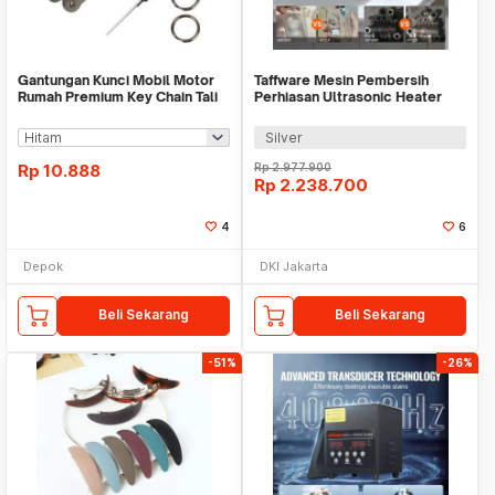
Gantungan Kunci Mobil Motor
Taffware Mesin Pembersih
Rumah Premium Key Chain Tali
Perhiasan Ultrasonic Heater
Kulit Pendek
Multifungsi 22L - KZ-D22
Silver
Rp
10.888
Rp
2.977.900
Rp
2.238.700
4
6
Depok
DKI Jakarta
Beli Sekarang
Beli Sekarang
-51%
-26%