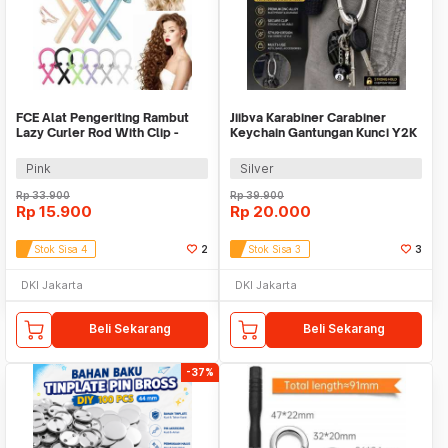
FCE Alat Pengeriting Rambut
Jiibva Karabiner Carabiner
Lazy Curler Rod With Clip -
Keychain Gantungan Kunci Y2K
FC01
Skena Oval - GB6720
Pink
Silver
Rp
33.900
Rp
39.900
Rp
15.900
Rp
20.000
Stok Sisa 4
2
Stok Sisa 3
3
DKI Jakarta
DKI Jakarta
Beli Sekarang
Beli Sekarang
-37%