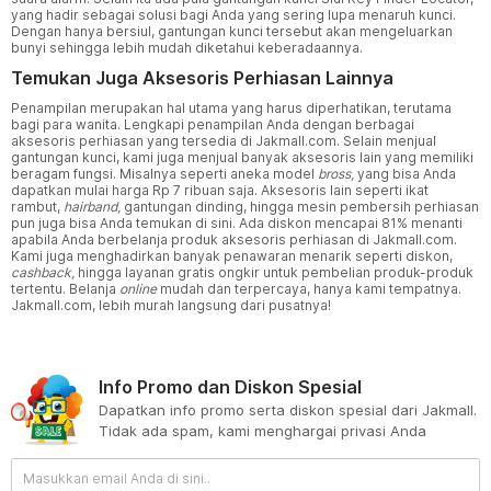
yang hadir sebagai solusi bagi Anda yang sering lupa menaruh kunci.
Dengan hanya bersiul, gantungan kunci tersebut akan mengeluarkan
bunyi sehingga lebih mudah diketahui keberadaannya.
Temukan Juga Aksesoris Perhiasan Lainnya
Penampilan merupakan hal utama yang harus diperhatikan, terutama
bagi para wanita. Lengkapi penampilan Anda dengan berbagai
aksesoris perhiasan yang tersedia di Jakmall.com. Selain menjual
gantungan kunci, kami juga menjual banyak aksesoris lain yang memiliki
beragam fungsi. Misalnya seperti aneka model
bross,
yang bisa Anda
dapatkan mulai harga Rp 7 ribuan saja. Aksesoris lain seperti ikat
rambut,
hairband,
gantungan dinding, hingga mesin pembersih perhiasan
pun juga bisa Anda temukan di sini. Ada diskon mencapai 81% menanti
apabila Anda berbelanja produk aksesoris perhiasan di Jakmall.com.
Kami juga menghadirkan banyak penawaran menarik seperti diskon,
cashback,
hingga layanan gratis ongkir untuk pembelian produk-produk
tertentu. Belanja
online
mudah dan terpercaya, hanya kami tempatnya.
Jakmall.com, lebih murah langsung dari pusatnya!
Info Promo dan Diskon Spesial
Dapatkan info promo serta diskon spesial dari Jakmall.
Tidak ada spam, kami menghargai privasi Anda