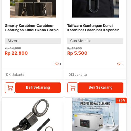
Gmarty Karabiner Carabiner
Taffware Gantungan Kunci
Gantungan Kunci Skena Gothic
Karabiner Carabiner Keychain
Keychain Y2K - GB6730
Zinc Alloy - SN36
Silver
Gun Metallic
Rp
44.900
Rp
17.900
Rp
22.800
Rp
5.500
1
5
DKI Jakarta
DKI Jakarta
Beli Sekarang
Beli Sekarang
-25%