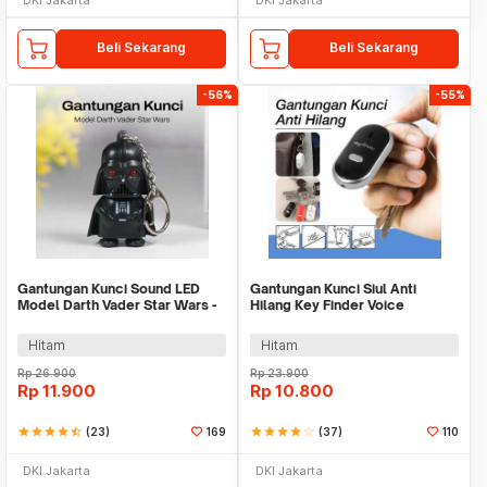
Beli Sekarang
Beli Sekarang
-56%
-55%
Gantungan Kunci Sound LED
Gantungan Kunci Siul Anti
Model Darth Vader Star Wars -
Hilang Key Finder Voice
BS-050
Induction LED - YY-315
Hitam
Hitam
Rp
26.900
Rp
23.900
Rp
11.900
Rp
10.800
star
star
star
star
star_half
(23)
169
star
star
star
star
star_border
(37)
110
DKI Jakarta
DKI Jakarta