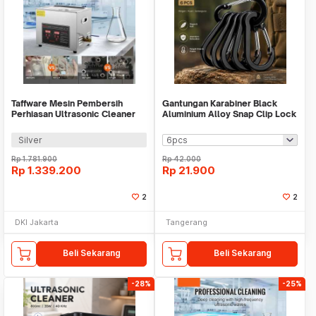
Taffware Mesin Pembersih
Gantungan Karabiner Black
Perhiasan Ultrasonic Cleaner
Aluminium Alloy Snap Clip Lock
240W 10L - KZ-D10
1pc WMO YUCC1
Silver
Rp
1.781.900
Rp
42.000
Rp
1.339.200
Rp
21.900
2
2
DKI Jakarta
Tangerang
Beli Sekarang
Beli Sekarang
-28%
-25%