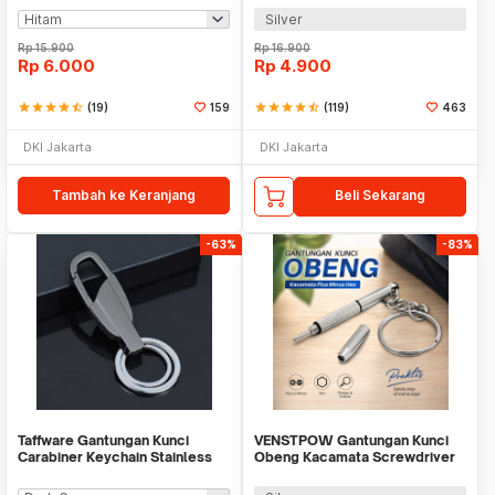
Silver
Rp
15.900
Rp
16.900
Rp
6.000
Rp
4.900
star
star
star
star
star_half
(19)
159
star
star
star
star
star_half
(119)
463
DKI Jakarta
DKI Jakarta
Tambah ke Keranjang
Beli Sekarang
-63%
-83%
Taffware Gantungan Kunci
VENSTPOW Gantungan Kunci
Carabiner Keychain Stainless
Obeng Kacamata Screwdriver
Steel - K372
Plus Minus Hexagon - V001