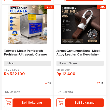
-26%
-58%
Taffware Mesin Pembersih
Januel Gantungan Kunci Mobil
Perhiasan Ultrasonic Cleaner
Alloy Leather Car Keychain -
2L 60W - KZ-D2
Jn16
Silver
Brown Silver
Rp
704.900
Rp
28.900
Rp
522.100
Rp
12.400
16
14
DKI Jakarta
DKI Jakarta
Beli Sekarang
Beli Sekarang