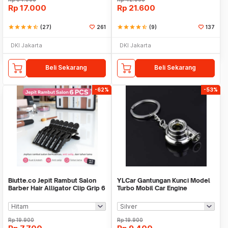
Rp
17.000
Rp
21.600
star
star
star
star
star_half
(27)
261
star
star
star
star
star_half
(9)
137
DKI Jakarta
DKI Jakarta
Beli Sekarang
Beli Sekarang
-62%
-53%
Biutte.co Jepit Rambut Salon
YLCar Gantungan Kunci Model
Barber Hair Alligator Clip Grip 6
Turbo Mobil Car Engine
PCS - L05
Keychain - YL2
Rp
19.900
Rp
19.900