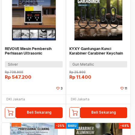
REVOVE Mesin Pembersih
KYXY Gantungan Kunci
Perhiasan Ultrasonic
Karabiner Carabiner Keychain
Temperature Multifungsi 2L -
Zinc Alloy 4 PCS - INU104
KZ-D2
Silver
Gun Metallic
Rp
738.900
Rp
25.900
Rp
547.200
Rp
11.400
3
11
DKI Jakarta
DKI Jakarta
Beli Sekarang
Beli Sekarang
-25%
BARU
-48%