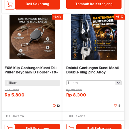
Beli Sekarang
Tambah ke Keranjang
-64%
-61%
FXM Klip Gantungan Kunci Tali
Dalaful Gantungan Kunci Mobil
Puller Keychain ID Holder - FX-
Double Ring Zinc Alloy
12
Keychain - 9008L
Hitam
Rp
15.900
Rp
20.900
Rp
5.800
Rp
8.300
12
41
DKI Jakarta
DKI Jakarta
Beli Sekarang
Beli Sekarang