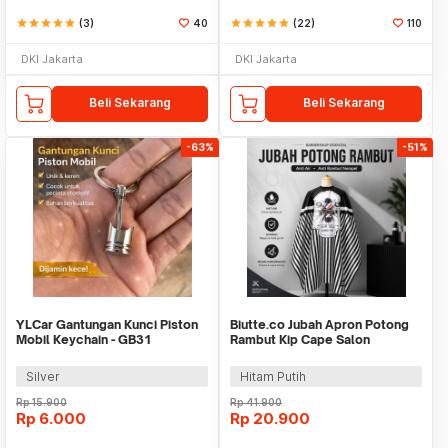
star
star
star
star
star
(3)
40
star
star
star
star
star
(22)
110
DKI Jakarta
DKI Jakarta
Beli Sekarang
Beli Sekarang
-63%
-51%
YLCar Gantungan Kunci Piston
Biutte.co Jubah Apron Potong
Mobil Keychain - GB31
Rambut Kip Cape Salon
Barbershop Anti Air - WB25
Silver
Hitam Putih
Rp
15.900
Rp
41.900
Rp
6.000
Rp
20.900