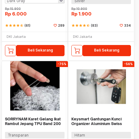
Silver
Rp
15.900
Rp
10.900
Rp
6.000
Rp
1.900
star
star
star
star
star_half
(61)
289
star
star
star
star
star_half
(83)
334
DKI Jakarta
DKI Jakarta
Beli Sekarang
Beli Sekarang
-75%
-56%
SORRYNAM Karet Gelang Ikat
Keysmart Gantungan Kunci
Rambut Jepang TPU Band 200
Organizer Aluminium Swiss
PCS - 1180
Army Style Size L
Transparan
Hitam