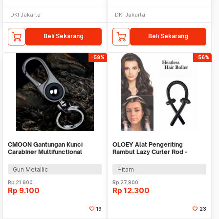
DKI Jakarta
DKI Jakarta
Beli Sekarang
Beli Sekarang
-59%
-56%
CMOON Gantungan Kunci
OLOEY Alat Pengeriting
Carabiner Multifunctional
Rambut Lazy Curler Rod -
Keychain Zinc Alloy - W76
WB41
Gun Metallic
Hitam
Rp
21.900
Rp
27.900
Rp
9.100
Rp
12.300
19
23