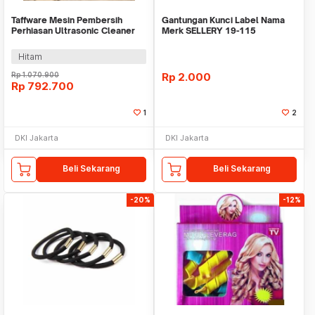
Taffware Mesin Pembersih
Gantungan Kunci Label Nama
Perhiasan Ultrasonic Cleaner
Merk SELLERY 19-115
40KHz 120W 3L - KZ-F3
Hitam
Rp
1.070.900
Rp
2.000
Rp
792.700
1
2
DKI Jakarta
DKI Jakarta
Beli Sekarang
Beli Sekarang
-20%
-12%