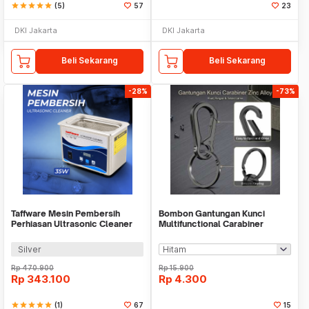
star
star
star
star
star
(5)
57
23
DKI Jakarta
DKI Jakarta
Beli Sekarang
Beli Sekarang
-28%
-73%
Taffware Mesin Pembersih
Bombon Gantungan Kunci
Perhiasan Ultrasonic Cleaner
Multifunctional Carabiner
35W 800ml - GA008
Keychain Zinc Alloy - INU67
Silver
Rp
470.900
Rp
15.900
Rp
343.100
Rp
4.300
star
star
star
star
star
(1)
67
15