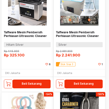
Taffware Mesin Pembersih
Taffware Mesin Pembersih
Perhiasan Ultrasonic Cleaner
Perhiasan Ultrasonic Cleaner
800ml 35W - 008S
600W 30L - KZ-D30
Hitam Silver
Silver
Rp
445.900
Rp
2.981.900
Rp
325.100
Rp
2.241.900
6
Stok Sisa 3
1
DKI Jakarta
DKI Jakarta
Beli Sekarang
Beli Sekarang
-54%
-50%