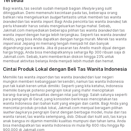
Tersedia
Bagi wanita, tas seolah sudah menjadi bagian
lifestyle
yang sulit
ditinggalkan. Demi memenuhi kecintaan pada tas, beberapa orang
bahkan rela mengeluarkan
budget
fantastis untuk membeli tas wanita
branded
dan tas wanita
import.
Bagi Anda pencinta tas wanita
branded,
tak
perlu khawatir harus selalu mengeluarkan harga mahal. Sebab,
Jakmall.com menyediakan beberapa pilihan tas wanita
branded
dan tas
wanita
import
dengan harga lebih terjangkau. Seperti tas wanita
branded
Anello, yang bisa Anda dapatkan dengan harga murah. Merek tas wanita
import
asal Jepang ini memang tengah menjadi hit dan banyak
digandrungi para wanita. Jika di pasaran tas Anello masih dijual dengan
harga tinggi, Anda bisa mendapatkannya seharga Rp 300 ribuan saja di
Jakmall.com. Sebab, kami memberikan diskon hingga 23% untuk
membuat aktivitas belanja Anda menjadi lebih mudah dan hemat.
Cintai Produk Lokal dengan Beli Tas Wanita Indonesia
Memiliki tas wanita
import
dan tas wanita
branded
dari luar negeri
mungkin memberi kebanggaan tersendiri, namun tas wanita Indonesia
pun tak kalah keren untuk dimiliki. Seperti yang kita ketahui, Indonesia
memiliki banyak potensi pengrajin lokal yang mahir menciptakan
barang-barang berkualitas dengan nilai jual tinggi. Salah satunya seperti
para pengrajin di Garut, yang konsisten berkreasi menciptakan tas
wanita Indonesia dari bahan kulit yang elegan dan cantik. Bagi Anda yang
mencintai produk-produk lokal, Jakmall.com menjual beragam pilihan
leather bag
karya pengrajin Garut dengan berbagai model, mulai dari tas
wanita ransel, tas wanita selempang, dsb. Dibuat dari kulit asli, tas karya
anak bangsa ini dijamin memiliki kualitas mumpuni dan tahan lama. Anda
bisa mendapatkan tas wanita Indonesia ini mulai Rp 600 ribu hingga Rp
900.000 di Jakmall.com