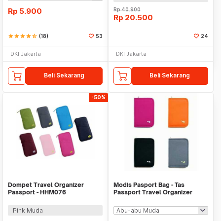
Rp
5.900
Rp
40.900
Rp
20.500
star
star
star
star
star_half
(18)
53
24
DKI Jakarta
DKI Jakarta
Beli Sekarang
Beli Sekarang
-50%
Dompet Travel Organizer
Modis Pasport Bag - Tas
Passport - HHM076
Passport Travel Organizer
Pink Muda