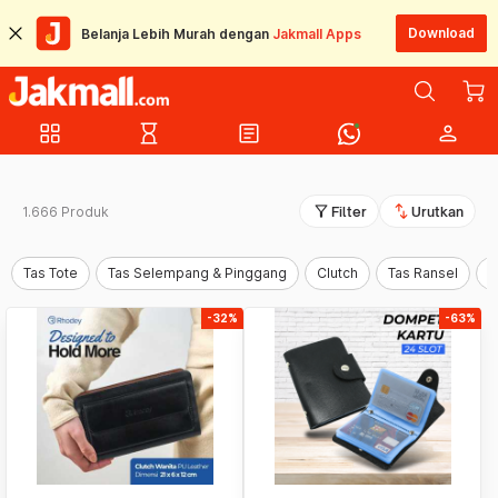
Download
Belanja Lebih Murah dengan
Jakmall Apps
grid_view
hourglass_empty
article
person
filter_alt
swap_vert
1.666 Produk
Filter
Urutkan
Tas Tote
Tas Selempang & Pinggang
Clutch
Tas Ransel
D
-32%
-63%