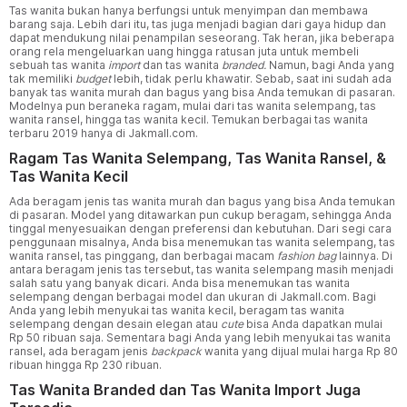
Tas wanita bukan hanya berfungsi untuk menyimpan dan membawa
barang saja. Lebih dari itu, tas juga menjadi bagian dari gaya hidup dan
dapat mendukung nilai penampilan seseorang. Tak heran, jika beberapa
orang rela mengeluarkan uang hingga ratusan juta untuk membeli
sebuah tas wanita
import
dan tas wanita
branded.
Namun, bagi Anda yang
tak memiliki
budget
lebih, tidak perlu khawatir. Sebab, saat ini sudah ada
banyak tas wanita murah dan bagus yang bisa Anda temukan di pasaran.
Modelnya pun beraneka ragam, mulai dari tas wanita selempang, tas
wanita ransel, hingga tas wanita kecil. Temukan berbagai tas wanita
terbaru 2019 hanya di Jakmall.com.
Ragam Tas Wanita Selempang, Tas Wanita Ransel, &
Tas Wanita Kecil
Ada beragam jenis tas wanita murah dan bagus yang bisa Anda temukan
di pasaran. Model yang ditawarkan pun cukup beragam, sehingga Anda
tinggal menyesuaikan dengan preferensi dan kebutuhan. Dari segi cara
penggunaan misalnya, Anda bisa menemukan tas wanita selempang, tas
wanita ransel, tas pinggang, dan berbagai macam
fashion bag
lainnya. Di
antara beragam jenis tas tersebut, tas wanita selempang masih menjadi
salah satu yang banyak dicari. Anda bisa menemukan tas wanita
selempang dengan berbagai model dan ukuran di Jakmall.com. Bagi
Anda yang lebih menyukai tas wanita kecil, beragam tas wanita
selempang dengan desain elegan atau
cute
bisa Anda dapatkan mulai
Rp 50 ribuan saja. Sementara bagi Anda yang lebih menyukai tas wanita
ransel, ada beragam jenis
backpack
wanita yang dijual mulai harga Rp 80
ribuan hingga Rp 230 ribuan.
Tas Wanita Branded dan Tas Wanita Import Juga