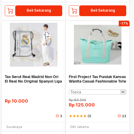
Beli Sekarang
Beli Sekarang
-17%
Tas Serut Real Madrid Non Ori
First Project Tas Pundak Kanvas
El Real No Original Spanyol Liga
Wanita Casual Fashionable Tote
Bag
Rp
10.000
Rp
150.000
Rp
125.000
3
star
star
star
star
star
(1)
23
Surabaya
DKI Jakarta