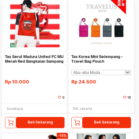
Tas Serut Madura United FC MU
Tas Korea Mini Selempang -
Merah Red Bangkalan Sampang
Travel Bag Pouch
Pamekasan
Rp
10.000
Rp
24.500
0
18
Surabaya
DKI Jakarta
Beli Sekarang
Beli Sekarang
-15%