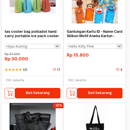
tas cooler bag polkadot hand
Gantungan Kartu ID - Name Card
carry portable ice pack cooler
Silikon Motif Aneka Kartun -
bta093
X308
Rp
37.500
Rp
15.800
Rp
30.000
star
star
star
star
star
(2)
17
5
DKI Jakarta
DKI Jakarta
Beli Sekarang
Beli Sekarang
-51%