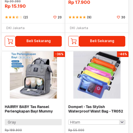
Rp
30.380
Rp
17.900
Rp
15.190
star
star
star
star_half
star_border
(2)
20
star
star
star
star
star
(9)
30
DKI Jakarta
DKI Jakarta
Beli Sekarang
Beli Sekarang
-36%
-46%
HAIRRY BABY Tas Ransel
Dompet - Tas Stylish
Perlengkapan Bayi Mummy
Waterproof Waist Bag - TR052
Diaper Travel Bag - CC23
Gray
Rp
189.900
Rp
55.000