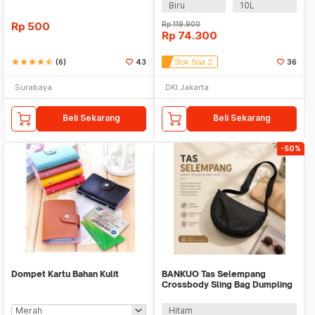
Biru
10L
Rp
500
Rp
119.900
Rp
74.300
star
star
star
star
star_half
(6)
43
Stok Sisa 2
36
Surabaya
DKI Jakarta
Beli Sekarang
Beli Sekarang
-50%
Dompet Kartu Bahan Kulit
BANKUO Tas Selempang
Crossbody Sling Bag Dumpling
Adjustable Strap - BK22
Hitam