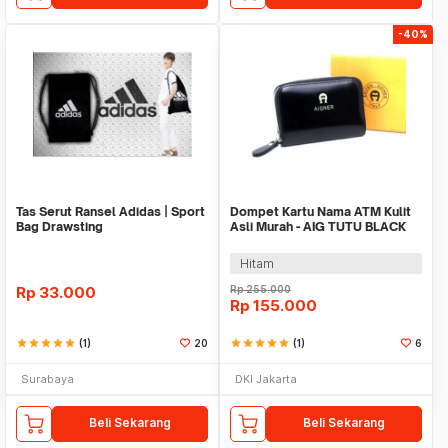
-40%
Tas Serut Ransel Adidas | Sport
Dompet Kartu Nama ATM Kulit
Bag Drawsting
Asli Murah - AIG TUTU BLACK
Hitam
Rp
33.000
Rp
255.000
Rp
155.000
star
star
star
star
star
(1)
20
star
star
star
star
star
(1)
6
Surabaya
DKI Jakarta
Beli Sekarang
Beli Sekarang