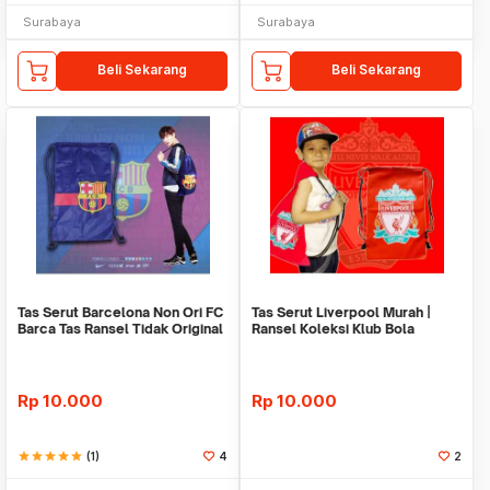
Surabaya
Surabaya
Beli Sekarang
Beli Sekarang
Tas Serut Barcelona Non Ori FC
Tas Serut Liverpool Murah |
Barca Tas Ransel Tidak Original
Ransel Koleksi Klub Bola
Terlengkap
Rp
10.000
Rp
10.000
star
star
star
star
star
(1)
4
2