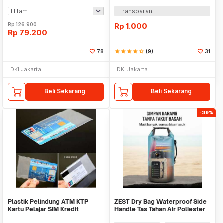
Compartment - C42
Transparan
Rp
126.900
Rp
1.000
Rp
79.200
78
star
star
star
star
star_half
(9)
31
DKI Jakarta
DKI Jakarta
Beli Sekarang
Beli Sekarang
-39%
Plastik Pelindung ATM KTP
ZEST Dry Bag Waterproof Side
Kartu Pelajar SIM Kredit
Handle Tas Tahan Air Poliester
Member Cover Pelind
PVC Nilon - OB109