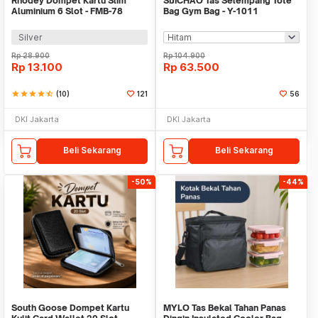
Rhodey Dompet Kartu Slim
SIJICHAO Tas Selempang Tote
Aluminium 6 Slot - FMB-78
Bag Gym Bag - Y-1011
Silver
Rp
28.900
Rp
104.900
Rp
13.100
Rp
63.500
star
star
star
star
star_half
(10)
121
56
DKI Jakarta
DKI Jakarta
Beli Sekarang
Beli Sekarang
-50%
-44%
South Goose Dompet Kartu
MYLO Tas Bekal Tahan Panas