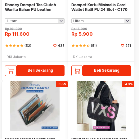
Rhodey Dompet Tas Clutch
Dompet Kartu Minimalis Card
Wanita Bahan PU Leather
Wallet Kulit PU 24 Slot - C170
Minimalis Elegan - 007
Rp
161.900
Rp
15.900
Rp
111.600
Rp
5.900
star
star
star
star
star
(52)
435
star
star
star
star
star_half
(51)
271
DKI Jakarta
DKI Jakarta
Beli Sekarang
Beli Sekarang
-55%
-40%