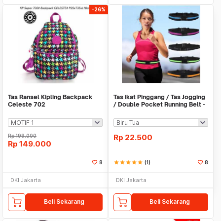
-26%
Tas Ransel Kipling Backpack
Tas ikat Pinggang / Tas Jogging
Celeste 702
/ Double Pocket Running Belt -
X266
Rp
199.000
Rp
22.500
Rp
149.000
8
star
star
star
star
star
(1)
8
DKI Jakarta
DKI Jakarta
Beli Sekarang
Beli Sekarang