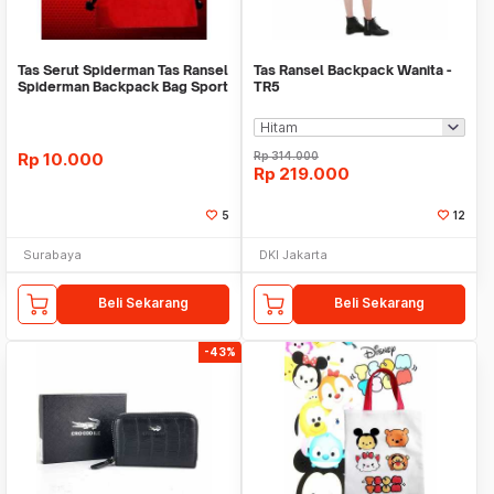
Tas Serut Spiderman Tas Ransel
Tas Ransel Backpack Wanita -
Spiderman Backpack Bag Sport
TR5
Avenger Se
Rp
10.000
Rp
314.000
Rp
219.000
5
12
Surabaya
DKI Jakarta
Beli Sekarang
Beli Sekarang
-43%