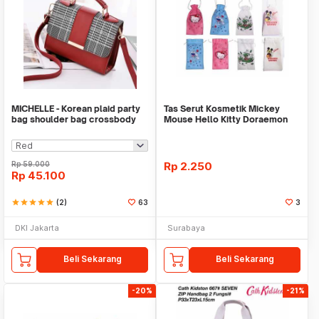
MICHELLE - Korean plaid party
Tas Serut Kosmetik Mickey
bag shoulder bag crossbody
Mouse Hello Kitty Doraemon
bag
Keropi Karakter M
Rp
59.000
Rp
2.250
Rp
45.100
star
star
star
star
star
(2)
63
3
DKI Jakarta
Surabaya
Beli Sekarang
Beli Sekarang
-20%
-21%