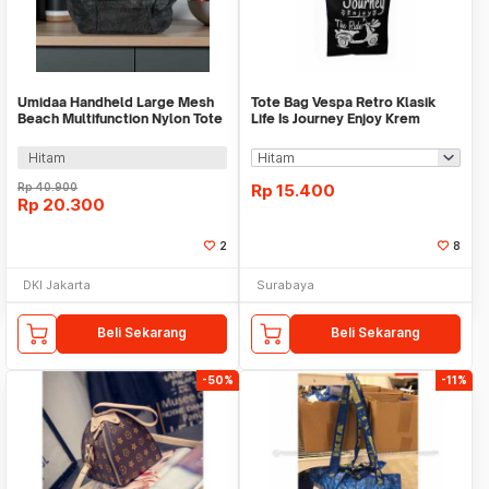
Umidaa Handheld Large Mesh
Tote Bag Vespa Retro Klasik
Beach Multifunction Nylon Tote
Life Is Journey Enjoy Krem
Bag - INU163
Hitam Putih Tas
Hitam
Rp
40.900
Rp
15.400
Rp
20.300
2
8
DKI Jakarta
Surabaya
Beli Sekarang
Beli Sekarang
-50%
-11%