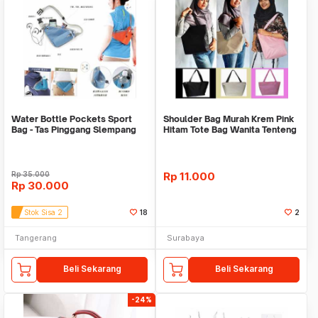
Water Bottle Pockets Sport
Shoulder Bag Murah Krem Pink
Bag - Tas Pinggang Slempang
Hitam Tote Bag Wanita Tenteng
Botol Minum
Cangklong
Rp
35.000
Rp
11.000
Rp
30.000
Stok Sisa 2
18
2
Tangerang
Surabaya
Beli Sekarang
Beli Sekarang
-24%