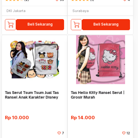
DKI Jakarta
Surabaya
Beli Sekarang
Beli Sekarang
Tas Serut Tsum Tsum Jual Tas
Tas Hello Kitty Ransel Serut |
Ransel Anak Karakter Disney
Grosir Murah
Motif Lucu
Rp
10.000
Rp
14.000
7
12