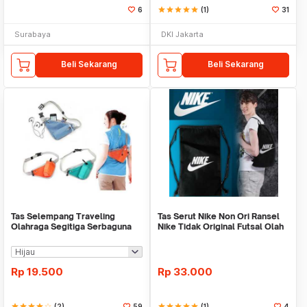
6
star
star
star
star
star
(1)
31
Surabaya
DKI Jakarta
Beli Sekarang
Beli Sekarang
Tas Selempang Traveling
Tas Serut Nike Non Ori Ransel
Olahraga Segitiga Serbaguna
Nike Tidak Original Futsal Olah
Raga
Rp
19.500
Rp
33.000
star
star
star
star
star_border
(2)
59
star
star
star
star
star
(1)
4