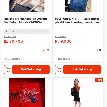
Tas Import Fashion Tas Wanita
WM IK85474 BRAT Tas belanja
Tas Batam Murah - T49054
plastik kecil serbaguna ukuran
27x27x18.5c
Coklat
Rp
61.400
Rp
10.100
Rp
30.700
Rp
9.000
20
3
DKI Jakarta
Tangerang
Beli Sekarang
Beli Sekarang
-31%