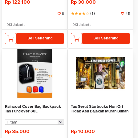
Rp
122.100
Rp
30.000
8
star
star
star
star_half
star_border
(3)
45
DKI Jakarta
DKI Jakarta
Beli Sekarang
Beli Sekarang
Raincoat Cover Bag Backpack
Tas Serut Starbucks Non Ori
Tas Funcover 30L
Tidak Asli Bajakan Murah Bukan
Original
Rp
35.000
Rp
10.000