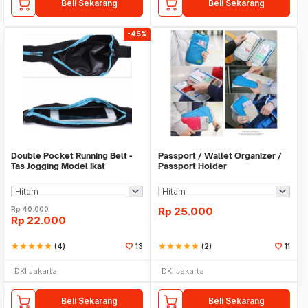
Beli Sekarang
Beli Sekarang
-45%
Double Pocket Running Belt -
Passport / Wallet Organizer /
Tas Jogging Model Ikat
Passport Holder
Pinggang
Rp
40.000
Rp
25.000
Rp
22.000
star
star
star
star
star
(4)
13
star
star
star
star
star
(2)
11
DKI Jakarta
DKI Jakarta
Beli Sekarang
Beli Sekarang