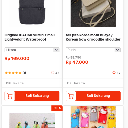
Original XIAOMI Mi Mini Small
tas pita korea motif buaya /
Lightweight Waterproof
Korean bow crocodile shoulder
Backpack 10L
bag BTA025
Rp
169.000
Rp
58.750
Rp
47.000
star
star
star
star
star
(1)
43
37
DKI Jakarta
DKI Jakarta
Beli Sekarang
Beli Sekarang
-20%