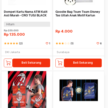
Dompet Kartu Nama ATM Kulit
Goodie Bag Tsum Tsum Disney
Asli Murah - CRO TUSJ BLACK
Tas Ultah Anak Motif Kartun
Lucu Karakter
Hitam
Rp
235.000
Rp
4.000
Rp
135.000
star
star
star
star
star
(2)
1
star
star
star
star_border
star_border
(1)
6
DKI Jakarta
Surabaya
Beli Sekarang
Beli Sekarang