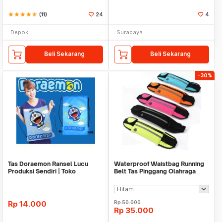
star
star
star
star
star_half
(11)
24
4
Depok
Surabaya
Beli Sekarang
Beli Sekarang
-30%
Tas Doraemon Ransel Lucu
Waterproof Waistbag Running
Produksi Sendiri | Toko
Belt Tas Pinggang Olahraga
Doraemon
Jogging Lari
Rp
14.000
Rp
50.000
Rp
35.000