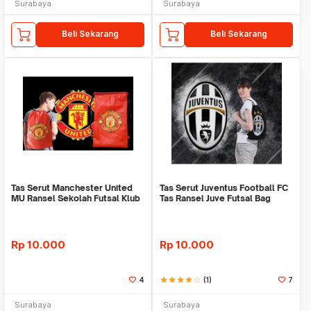
Surabaya
Surabaya
Beli Sekarang
Beli Sekarang
Tas Serut Manchester United
Tas Serut Juventus Football FC
MU Ransel Sekolah Futsal Klub
Tas Ransel Juve Futsal Bag
Bola
Rp
10.000
Rp
10.000
4
star
star
star
star
star_border
(1)
7
Surabaya
Surabaya