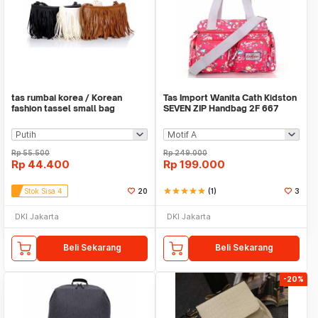
tas rumbai korea / Korean
Tas Import Wanita Cath Kidston
fashion tassel small bag
SEVEN ZIP Handbag 2F 667
BTA019
Rp
55.500
Rp
249.000
Rp
44.400
Rp
199.000
Stok Sisa 4
20
star
star
star
star
star
(1)
3
DKI Jakarta
DKI Jakarta
Beli Sekarang
Beli Sekarang
-20%