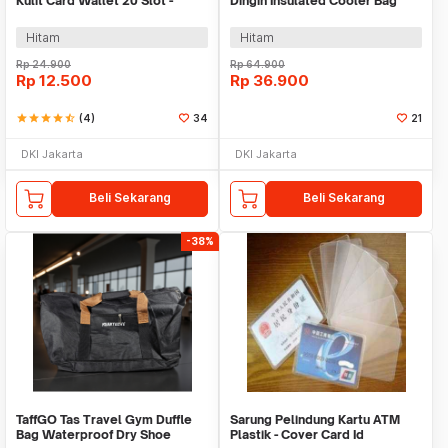
Kulit Card Wallet 20 Slot -
Dingin Insulated Cooler Bag
SG300
27.5x20x22.5cm - M45
Hitam
Hitam
Rp
24.900
Rp
64.900
Rp
12.500
Rp
36.900
star
star
star
star
star_half
(4)
34
21
DKI Jakarta
DKI Jakarta
Beli Sekarang
Beli Sekarang
-38%
TaffGO Tas Travel Gym Duffle
Sarung Pelindung Kartu ATM
Bag Waterproof Dry Shoe
Plastik - Cover Card Id