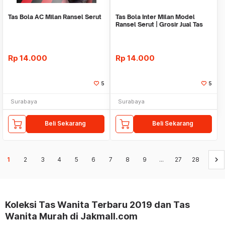
Tas Bola AC Milan Ransel Serut
Tas Bola Inter Milan Model
Ransel Serut | Grosir Jual Tas
Rp
14.000
Rp
14.000
5
5
Surabaya
Surabaya
Beli Sekarang
Beli Sekarang
keyboard_arrow_right
1
2
3
4
5
6
7
8
9
...
27
28
Koleksi Tas Wanita Terbaru 2019 dan Tas
Wanita Murah di Jakmall.com