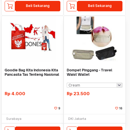
Beli Sekarang
Beli Sekarang
Goodie Bag Kita Indonesia Kita
Dompet Pinggang - Travel
Pancasila Tas Tenteng Nasional
Waist Wallet
Wadah So
Rp
4.000
Rp
23.500
9
16
Surabaya
DKI Jakarta