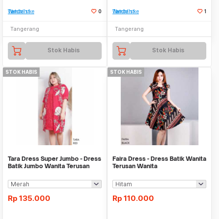
Tambah ke Watchlist
0
Tambah ke Watchlist
1
Tangerang
Tangerang
Stok Habis
Stok Habis
STOK HABIS
STOK HABIS
Tara Dress Super Jumbo - Dress
Faira Dress - Dress Batik Wanita
Batik Jumbo Wanita Terusan
Terusan Wanita
Wanita
Rp
135.000
Rp
110.000