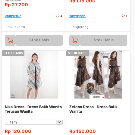
Rp
135.000
Rp
27.200
Tambah ke Watchlist
4
Tambah ke Watchlist
1
DKI Jakarta
Tangerang
Stok Habis
Stok Habis
STOK HABIS
STOK HABIS
Nika Dress - Dress Batik Wanita
Zelena Dress - Dress Batik
Terusan Wanita
Wanita
Rp
120.000
Rp
160.000