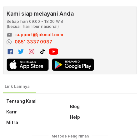
Kami siap melayani Anda
Setiap hari 09:00 - 18:00 WIB
(kecuali hari libur nasional)
email
support@jakmall.com
0851 3337 0987
Tentang Kami
Blog
Karir
Help
Mitra
Metode Pengiriman