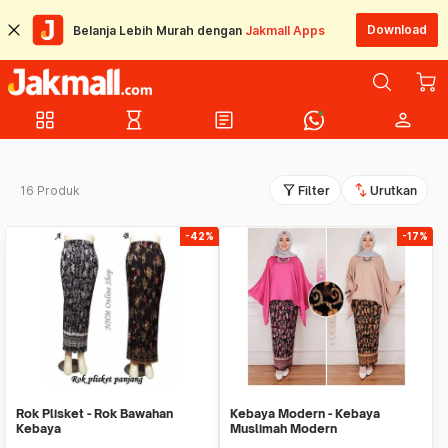
Download
Belanja Lebih Murah dengan
Jakmall Apps
grid_view
hourglass_empty
article
person
filter_alt
swap_vert
16 Produk
Filter
Urutkan
-42%
-17%
Rok Plisket - Rok Bawahan
Kebaya Modern - Kebaya
Kebaya
Muslimah Modern