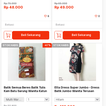
Rp
75.000
Rp
65.000
Rp
48.000
Rp
49.000
6
0
Bekasi
Bekasi
Beli Sekarang
Beli Sekarang
STOK HABIS
-47%
STOK HABIS
Batik Semua Beres Batik Tulis
Etta Dress Super Jumbo - Dress
Kain Batu Sarung Wanita Katun
Batik Jumbo Wanita Terusan
172x108cm - 3051
Wanita
Multi Warna
Rp
50.900