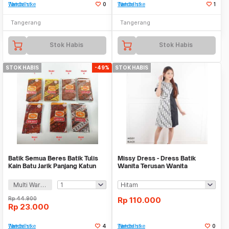
Tambah ke Watchlist
0
Tambah ke Watchlist
1
Tangerang
Tangerang
Stok Habis
Stok Habis
STOK HABIS
-49%
STOK HABIS
Batik Semua Beres Batik Tulis
Missy Dress - Dress Batik
Kain Batu Jarik Panjang Katun
Wanita Terusan Wanita
170x93cm - BSB1
Multi Warna
Rp
44.900
Rp
110.000
Rp
23.000
Tambah ke Watchlist
4
Tambah ke Watchlist
0