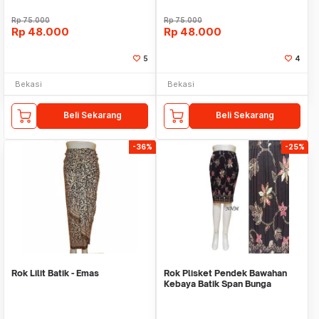
Rp
75.000
Rp
75.000
Rp
48.000
Rp
48.000
5
4
Bekasi
Bekasi
Beli Sekarang
Beli Sekarang
-36%
-25%
Rok Lilit Batik - Emas
Rok Plisket Pendek Bawahan
Kebaya Batik Span Bunga
Rambat