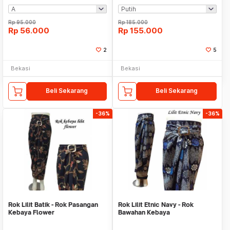
Rp
95.000
Rp
185.000
Rp
56.000
Rp
155.000
2
5
Bekasi
Bekasi
Beli Sekarang
Beli Sekarang
-36%
-36%
Rok Lilit Batik - Rok Pasangan
Rok Lilit Etnic Navy - Rok
Kebaya Flower
Bawahan Kebaya